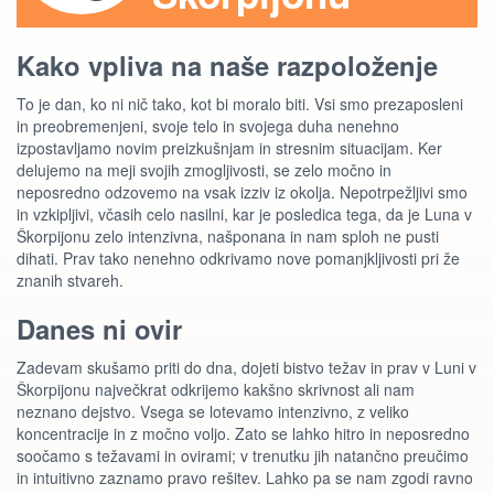
Kako vpliva na naše razpoloženje
To je dan, ko ni nič tako, kot bi moralo biti. Vsi smo prezaposleni
in preobremenjeni, svoje telo in svojega duha nenehno
izpostavljamo novim preizkušnjam in stresnim situacijam. Ker
delujemo na meji svojih zmogljivosti, se zelo močno in
neposredno odzovemo na vsak izziv iz okolja. Nepotrpežljivi smo
in vzkipljivi, včasih celo nasilni, kar je posledica tega, da je Luna v
Škorpijonu zelo intenzivna, našponana in nam sploh ne pusti
dihati. Prav tako nenehno odkrivamo nove pomanjkljivosti pri že
znanih stvareh.
Danes ni ovir
Zadevam skušamo priti do dna, dojeti bistvo težav in prav v Luni v
Škorpijonu največkrat odkrijemo kakšno skrivnost ali nam
neznano dejstvo. Vsega se lotevamo intenzivno, z veliko
koncentracije in z močno voljo. Zato se lahko hitro in neposredno
soočamo s težavami in ovirami; v trenutku jih natančno preučimo
in intuitivno zaznamo pravo rešitev. Lahko pa se nam zgodi ravno