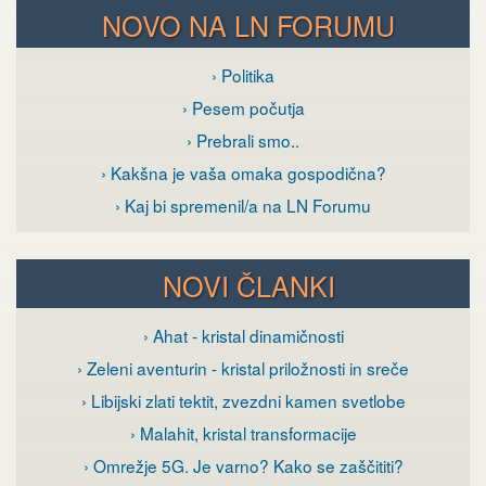
NOVO NA LN FORUMU
› Politika
› Pesem počutja
› Prebrali smo..
› Kakšna je vaša omaka gospodična?
› Kaj bi spremenil/a na LN Forumu
NOVI ČLANKI
› Ahat - kristal dinamičnosti
› Zeleni aventurin - kristal priložnosti in sreče
› Libijski zlati tektit, zvezdni kamen svetlobe
› Malahit, kristal transformacije
› Omrežje 5G. Je varno? Kako se zaščititi?