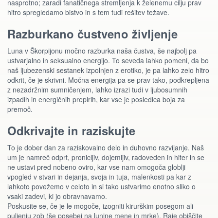
nasprotno; zaradi fanatičnega stremljenja k želenemu cilju prav
hitro spregledamo bistvo in s tem tudi rešitev težave.
Razburkano čustveno življenje
Luna v Škorpijonu močno razburka naša čustva, še najbolj pa
ustvarjalno in seksualno energijo. To seveda lahko pomeni, da bo
naš ljubezenski sestanek izpolnjen z erotiko, je pa lahko zelo hitro
odkrit, če je skrivni. Močna energija pa se prav tako, podkrepljena
z nezadržnim sumničenjem, lahko izrazi tudi v ljubosumnih
izpadih in energičnih prepirih, kar vse je posledica boja za
premoč.
Odkrivajte in raziskujte
To je dober dan za raziskovalno delo in duhovno razvijanje. Naš
um je namreč odprt, pronicljiv, dojemljiv, radoveden in hiter in se
ne ustavi pred nobeno oviro, kar vse nam omogoča globlji
vpogled v stvari in dejanja, svoja in tuja, malenkosti pa kar z
lahkoto povežemo v celoto in si tako ustvarimo enotno sliko o
vsaki zadevi, ki jo obravnavamo.
Poskusite se, če je le mogoče, izogniti kirurškim posegom ali
puljenju zob (še posebej na lunine mene in mrke). Raje obiščite