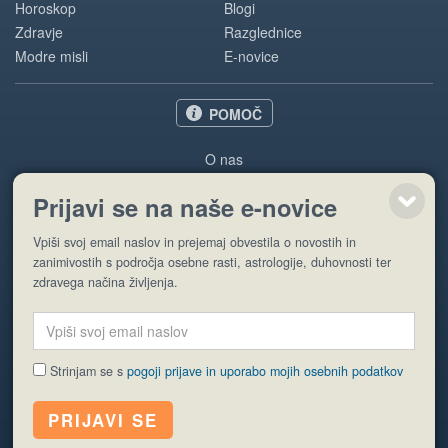
Horoskop
Blogi
Zdravje
Razglednice
Modre misli
E-novice
POMOČ
O nas
Oglaševanje
Prijavi se na naše e-novice
Pogoji uporabe
Vpiši svoj email naslov in prejemaj obvestila o novostih in
Pošlji stran
zanimivostih s področja osebne rasti, astrologije, duhovnosti ter
zdravega načina življenja.
Strinjam se s
pogoji prijave in uporabo mojih osebnih podatkov
© EyeCatching. Vse pravice so pridržane.