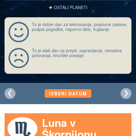
✚ OSTALI PLANETI
To je dober dan za tekmovanja, poslovne zadeve,
podpis pogodbe, naporno delo, hujšanje
To je slab dan za prepir, zapravljanje, nenadna
potovanja, kirurške posege
IZBERI DATUM
Luna v
Škorpijonu