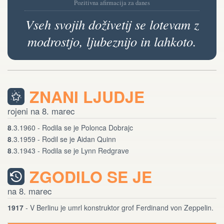
Pozitivna afirmacija za danes
Vseh svojih doživetij se lotevam z
modrostjo, ljubeznijo in lahkoto.
ZNANI LJUDJE
rojeni na 8. marec
8
.3.1960 - Rodila se je Polonca Dobrajc
8
.3.1959 - Rodil se je Aidan Quinn
8
.3.1943 - Rodila se je Lynn Redgrave
ZGODILO SE JE
na 8. marec
1917
- V Berlinu je umrl konstruktor grof Ferdinand von Zeppelin.