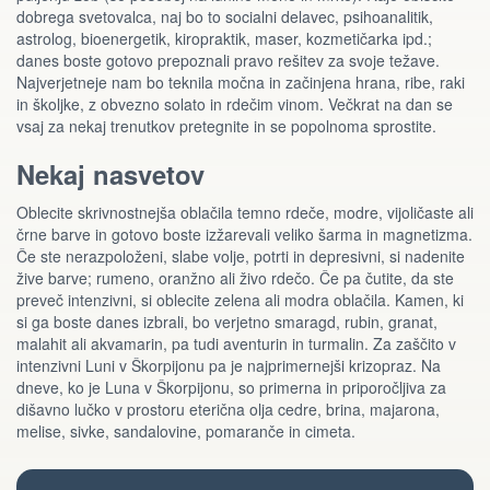
dobrega svetovalca, naj bo to socialni delavec, psihoanalitik,
astrolog, bioenergetik, kiropraktik, maser, kozmetičarka ipd.;
danes boste gotovo prepoznali pravo rešitev za svoje težave.
Najverjetneje nam bo teknila močna in začinjena hrana, ribe, raki
in školjke, z obvezno solato in rdečim vinom. Večkrat na dan se
vsaj za nekaj trenutkov pretegnite in se popolnoma sprostite.
Nekaj nasvetov
Oblecite skrivnostnejša oblačila temno rdeče, modre, vijoličaste ali
črne barve in gotovo boste izžarevali veliko šarma in magnetizma.
Če ste nerazpoloženi, slabe volje, potrti in depresivni, si nadenite
žive barve; rumeno, oranžno ali živo rdečo. Če pa čutite, da ste
preveč intenzivni, si oblecite zelena ali modra oblačila. Kamen, ki
si ga boste danes izbrali, bo verjetno smaragd, rubin, granat,
malahit ali akvamarin, pa tudi aventurin in turmalin. Za zaščito v
intenzivni Luni v Škorpijonu pa je najprimernejši krizopraz. Na
dneve, ko je Luna v Škorpijonu, so primerna in priporočljiva za
dišavno lučko v prostoru eterična olja cedre, brina, majarona,
melise, sivke, sandalovine, pomaranče in cimeta.