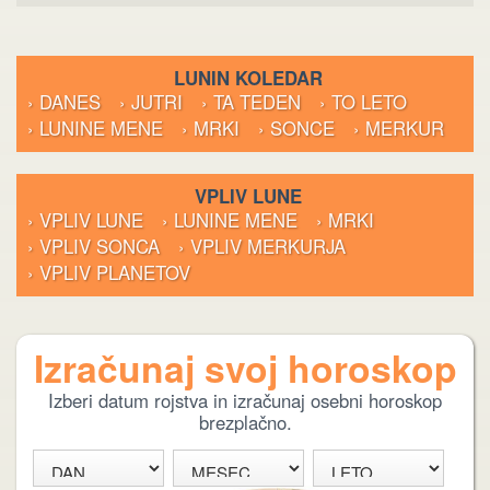
LUNIN KOLEDAR
› DANES
› JUTRI
› TA TEDEN
› TO LETO
› LUNINE MENE
› MRKI
› SONCE
› MERKUR
VPLIV LUNE
› VPLIV LUNE
› LUNINE MENE
› MRKI
› VPLIV SONCA
› VPLIV MERKURJA
› VPLIV PLANETOV
Izračunaj svoj horoskop
Izberi datum rojstva in izračunaj osebni horoskop
brezplačno.