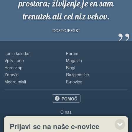
prostora; življenje je en sam
trenutek ali cel niz vekov.
”
DOSTOJEVSKI
Lunin koledar
Forum
Vpliv Lune
Magazin
Horoskop
Blogi
Zdravje
Razglednice
Modre misli
E-novice
POMOČ
O nas
Oglaševanje
Prijavi se na naše e-novice
Pogoji uporabe