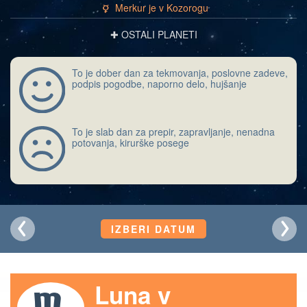
Merkur je v Kozorogu
c
✚ OSTALI PLANETI
To je dober dan za tekmovanja, poslovne zadeve,
podpis pogodbe, naporno delo, hujšanje
To je slab dan za prepir, zapravljanje, nenadna
potovanja, kirurške posege
IZBERI DATUM
Luna v