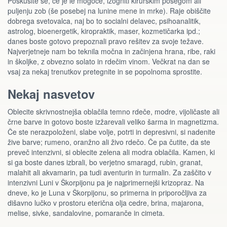
Poskusite se, če je le mogoče, izogniti kirurškim posegom ali
puljenju zob (še posebej na lunine mene in mrke). Raje obiščite
dobrega svetovalca, naj bo to socialni delavec, psihoanalitik,
astrolog, bioenergetik, kiropraktik, maser, kozmetičarka ipd.;
danes boste gotovo prepoznali pravo rešitev za svoje težave.
Najverjetneje nam bo teknila močna in začinjena hrana, ribe, raki
in školjke, z obvezno solato in rdečim vinom. Večkrat na dan se
vsaj za nekaj trenutkov pretegnite in se popolnoma sprostite.
Nekaj nasvetov
Oblecite skrivnostnejša oblačila temno rdeče, modre, vijoličaste ali
črne barve in gotovo boste izžarevali veliko šarma in magnetizma.
Če ste nerazpoloženi, slabe volje, potrti in depresivni, si nadenite
žive barve; rumeno, oranžno ali živo rdečo. Če pa čutite, da ste
preveč intenzivni, si oblecite zelena ali modra oblačila. Kamen, ki
si ga boste danes izbrali, bo verjetno smaragd, rubin, granat,
malahit ali akvamarin, pa tudi aventurin in turmalin. Za zaščito v
intenzivni Luni v Škorpijonu pa je najprimernejši krizopraz. Na
dneve, ko je Luna v Škorpijonu, so primerna in priporočljiva za
dišavno lučko v prostoru eterična olja cedre, brina, majarona,
melise, sivke, sandalovine, pomaranče in cimeta.