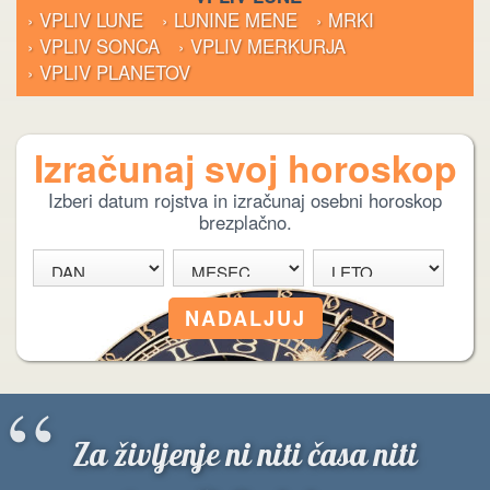
› VPLIV LUNE
› LUNINE MENE
› MRKI
› VPLIV SONCA
› VPLIV MERKURJA
› VPLIV PLANETOV
Izračunaj svoj horoskop
Izberi datum rojstva in izračunaj osebni horoskop
brezplačno.
“
Za življenje ni niti časa niti