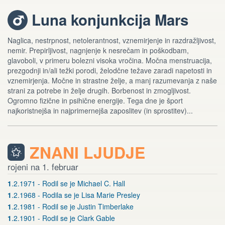
Luna konjunkcija Mars
e
Naglica, nestrpnost, netolerantnost, vznemirjenje in razdražljivost,
nemir. Prepirljivost, nagnjenje k nesrečam in poškodbam,
glavoboli, v primeru bolezni visoka vročina. Močna menstruacija,
prezgodnji in/ali težki porodi, želodčne težave zaradi napetosti in
vznemirjenja. Močne in strastne želje, a manj razumevanja z naše
strani za potrebe in želje drugih. Borbenost in zmogljivost.
Ogromno fizične in psihične energije. Tega dne je šport
najkoristnejša in najprimernejša zaposlitev (in sprostitev)...
ZNANI LJUDJE
rojeni na 1. februar
1
.2.1971 - Rodil se je Michael C. Hall
1
.2.1968 - Rodila se je Lisa Marie Presley
1
.2.1981 - Rodil se je Justin Timberlake
1
.2.1901 - Rodil se je Clark Gable