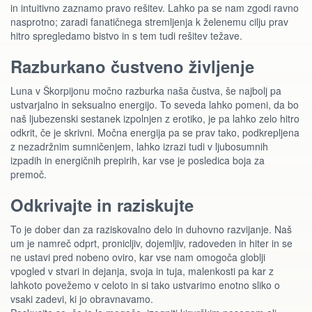
in intuitivno zaznamo pravo rešitev. Lahko pa se nam zgodi ravno
nasprotno; zaradi fanatičnega stremljenja k želenemu cilju prav
hitro spregledamo bistvo in s tem tudi rešitev težave.
Razburkano čustveno življenje
Luna v Škorpijonu močno razburka naša čustva, še najbolj pa
ustvarjalno in seksualno energijo. To seveda lahko pomeni, da bo
naš ljubezenski sestanek izpolnjen z erotiko, je pa lahko zelo hitro
odkrit, če je skrivni. Močna energija pa se prav tako, podkrepljena
z nezadržnim sumničenjem, lahko izrazi tudi v ljubosumnih
izpadih in energičnih prepirih, kar vse je posledica boja za
premoč.
Odkrivajte in raziskujte
To je dober dan za raziskovalno delo in duhovno razvijanje. Naš
um je namreč odprt, pronicljiv, dojemljiv, radoveden in hiter in se
ne ustavi pred nobeno oviro, kar vse nam omogoča globlji
vpogled v stvari in dejanja, svoja in tuja, malenkosti pa kar z
lahkoto povežemo v celoto in si tako ustvarimo enotno sliko o
vsaki zadevi, ki jo obravnavamo.