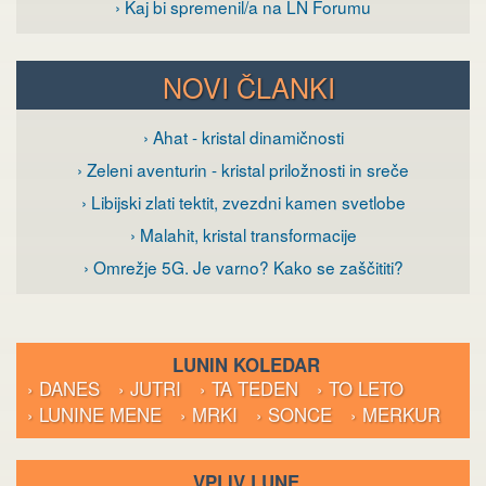
› Kaj bi spremenil/a na LN Forumu
NOVI ČLANKI
› Ahat - kristal dinamičnosti
› Zeleni aventurin - kristal priložnosti in sreče
› Libijski zlati tektit, zvezdni kamen svetlobe
› Malahit, kristal transformacije
› Omrežje 5G. Je varno? Kako se zaščititi?
LUNIN KOLEDAR
› DANES
› JUTRI
› TA TEDEN
› TO LETO
› LUNINE MENE
› MRKI
› SONCE
› MERKUR
VPLIV LUNE