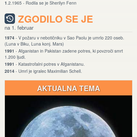
1
.2.1965 - Rodila se je Sherilyn Fenn
ZGODILO SE JE
na 1. februar
1974
- V požaru v nebotičniku v Sao Paolu je umrlo 220 oseb.
(Luna v Biku, Luna konj. Mars)
1991
- Afganistan in Pakistan zadene potres, ki povzroči smrt
1.200 ljudi.
1991
- Katastrofalni potres v Afganistanu.
2014
- Umrl je igralec Maximilian Schell.
AKTUALNA TEMA