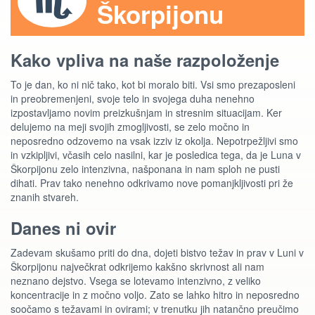
Škorpijonu
Kako vpliva na naše razpoloženje
To je dan, ko ni nič tako, kot bi moralo biti. Vsi smo prezaposleni
in preobremenjeni, svoje telo in svojega duha nenehno
izpostavljamo novim preizkušnjam in stresnim situacijam. Ker
delujemo na meji svojih zmogljivosti, se zelo močno in
neposredno odzovemo na vsak izziv iz okolja. Nepotrpežljivi smo
in vzkipljivi, včasih celo nasilni, kar je posledica tega, da je Luna v
Škorpijonu zelo intenzivna, našponana in nam sploh ne pusti
dihati. Prav tako nenehno odkrivamo nove pomanjkljivosti pri že
znanih stvareh.
Danes ni ovir
Zadevam skušamo priti do dna, dojeti bistvo težav in prav v Luni v
Škorpijonu največkrat odkrijemo kakšno skrivnost ali nam
neznano dejstvo. Vsega se lotevamo intenzivno, z veliko
koncentracije in z močno voljo. Zato se lahko hitro in neposredno
soočamo s težavami in ovirami; v trenutku jih natančno preučimo