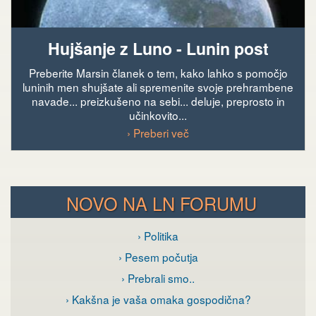
Hujšanje z Luno - Lunin post
Preberite Marsin članek o tem, kako lahko s pomočjo
luninih men shujšate ali spremenite svoje prehrambene
navade... preizkušeno na sebi... deluje, preprosto in
učinkovito...
› Preberi več
NOVO NA LN FORUMU
› Politika
› Pesem počutja
› Prebrali smo..
› Kakšna je vaša omaka gospodična?