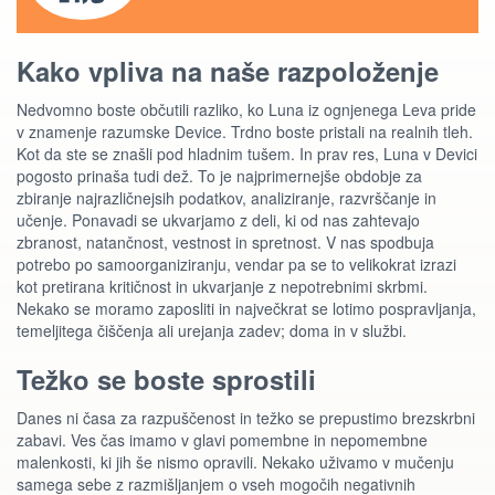
Kako vpliva na naše razpoloženje
Nedvomno boste občutili razliko, ko Luna iz ognjenega Leva pride
v znamenje razumske Device. Trdno boste pristali na realnih tleh.
Kot da ste se znašli pod hladnim tušem. In prav res, Luna v Devici
pogosto prinaša tudi dež. To je najprimernejše obdobje za
zbiranje najrazličnejsih podatkov, analiziranje, razvrščanje in
učenje. Ponavadi se ukvarjamo z deli, ki od nas zahtevajo
zbranost, natančnost, vestnost in spretnost. V nas spodbuja
potrebo po samoorganiziranju, vendar pa se to velikokrat izrazi
kot pretirana kritičnost in ukvarjanje z nepotrebnimi skrbmi.
Nekako se moramo zaposliti in največkrat se lotimo pospravljanja,
temeljitega čiščenja ali urejanja zadev; doma in v službi.
Težko se boste sprostili
Danes ni časa za razpuščenost in težko se prepustimo brezskrbni
zabavi. Ves čas imamo v glavi pomembne in nepomembne
malenkosti, ki jih še nismo opravili. Nekako uživamo v mučenju
samega sebe z razmišljanjem o vseh mogočih negativnih