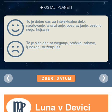
✚ OSTALI PLANETI
To je dober dan za intelektualno delo,
načrtovanje, analiziranje, pospravljanje, osebno
nego, hujšanje
To je slab dan za tveganja, prošnje, zabave,
ljubezen, striženje las
IZBERI DATUM
Luna v Devici