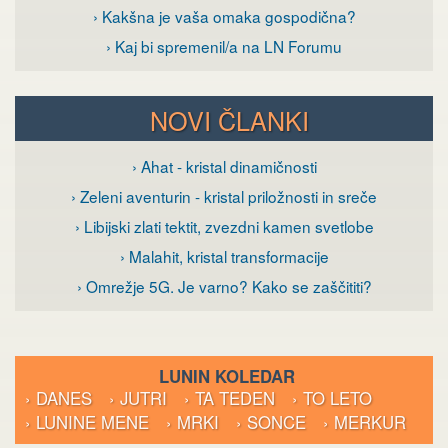
› Kakšna je vaša omaka gospodična?
› Kaj bi spremenil/a na LN Forumu
NOVI ČLANKI
› Ahat - kristal dinamičnosti
› Zeleni aventurin - kristal priložnosti in sreče
› Libijski zlati tektit, zvezdni kamen svetlobe
› Malahit, kristal transformacije
› Omrežje 5G. Je varno? Kako se zaščititi?
LUNIN KOLEDAR
› DANES
› JUTRI
› TA TEDEN
› TO LETO
› LUNINE MENE
› MRKI
› SONCE
› MERKUR