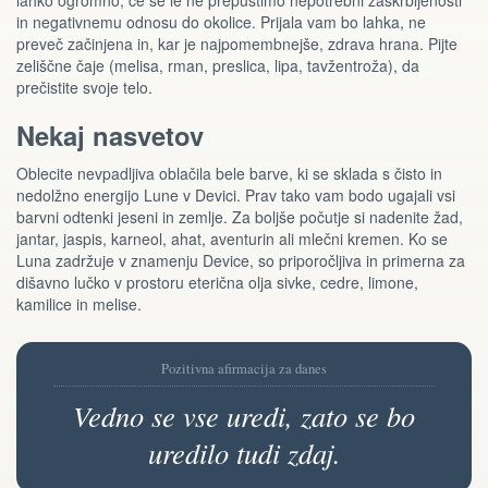
lahko ogromno, če se le ne prepustimo nepotrebni zaskrbljenosti
in negativnemu odnosu do okolice. Prijala vam bo lahka, ne
preveč začinjena in, kar je najpomembnejše, zdrava hrana. Pijte
zeliščne čaje (melisa, rman, preslica, lipa, tavžentroža), da
prečistite svoje telo.
Nekaj nasvetov
Oblecite nevpadljiva oblačila bele barve, ki se sklada s čisto in
nedolžno energijo Lune v Devici. Prav tako vam bodo ugajali vsi
barvni odtenki jeseni in zemlje. Za boljše počutje si nadenite žad,
jantar, jaspis, karneol, ahat, aventurin ali mlečni kremen. Ko se
Luna zadržuje v znamenju Device, so priporočljiva in primerna za
dišavno lučko v prostoru eterična olja sivke, cedre, limone,
kamilice in melise.
Pozitivna afirmacija za danes
Vedno se vse uredi, zato se bo
uredilo tudi zdaj.