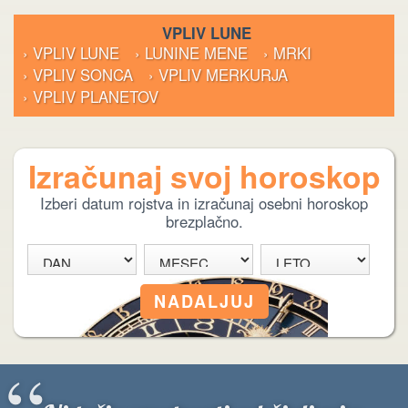
VPLIV LUNE
› VPLIV LUNE
› LUNINE MENE
› MRKI
› VPLIV SONCA
› VPLIV MERKURJA
› VPLIV PLANETOV
Izračunaj svoj horoskop
Izberi datum rojstva in izračunaj osebni horoskop
brezplačno.