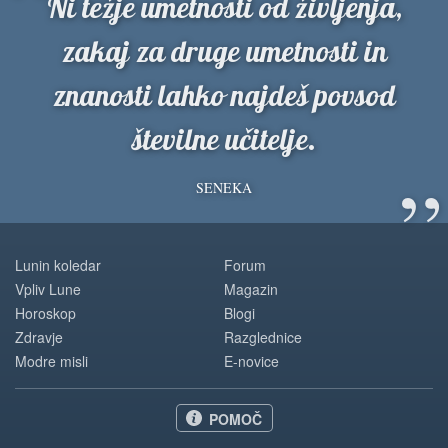
“
Ni težje umetnosti od življenja,
zakaj za druge umetnosti in
znanosti lahko najdeš povsod
številne učitelje.
”
SENEKA
Lunin koledar
Forum
Vpliv Lune
Magazin
Horoskop
Blogi
Zdravje
Razglednice
Modre misli
E-novice
POMOČ