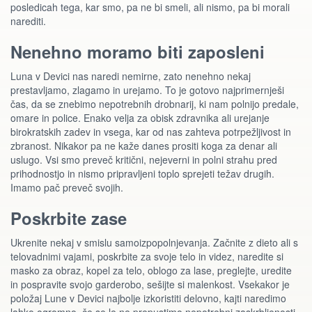
posledicah tega, kar smo, pa ne bi smeli, ali nismo, pa bi morali
narediti.
Nenehno moramo biti zaposleni
Luna v Devici nas naredi nemirne, zato nenehno nekaj
prestavljamo, zlagamo in urejamo. To je gotovo najprimernješi
čas, da se znebimo nepotrebnih drobnarij, ki nam polnijo predale,
omare in police. Enako velja za obisk zdravnika ali urejanje
birokratskih zadev in vsega, kar od nas zahteva potrpežljivost in
zbranost. Nikakor pa ne kaže danes prositi koga za denar ali
uslugo. Vsi smo preveč kritični, nejeverni in polni strahu pred
prihodnostjo in nismo pripravljeni toplo sprejeti težav drugih.
Imamo pač preveč svojih.
Poskrbite zase
Ukrenite nekaj v smislu samoizpopolnjevanja. Začnite z dieto ali s
telovadnimi vajami, poskrbite za svoje telo in videz, naredite si
masko za obraz, kopel za telo, oblogo za lase, preglejte, uredite
in pospravite svojo garderobo, sešijte si malenkost. Vsekakor je
položaj Lune v Devici najbolje izkoristiti delovno, kajti naredimo