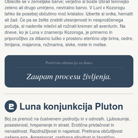
Oblecite se v zemeljske barve; verjetno si boste izbrali temnejšo
zeleno ali drugo umirjeno, nevtralno barvo. V Luni v Kozorogu
lahko še posebej občutimo moč kristalov. Izberite si oniks, hematit
ali žad. Če pa se želite znebiti utesnjenosti in nesproščenega
počutja, si nadenite mlečni ali rožnati kremen ali aventurin. Na
dneve, ko je Luna v znamenju Kozoroga, je primerno in
priporočljivo za dišavno lučko v prostoru eterično olje brina, cedre,
timijana, majarona, rožmarina, sivke, mete in melise.
Pozitivna afirmacija za danes
Zaupam procesu življenja.
Luna konjunkcija Pluton
j
Boj za premoč na čustvenem področju in v odnosih. Ljubosumje,
posesivnost, hrepenenje in strast. Erotična privlačnost in
nenasitnost. Razdražljivost in napetost. Pretirana občutljivost
našega ega. Agresivnost, pretirana silovitost in fanatično