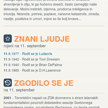
stremljenje k cilju, ki ga hočemo doseči, često zameglijo naše
delovanje. Močni instinkti, izjemna, prodorna inteligenca in
intuicija. Nesreče, potresi, poplave, naravne katastrofe, zmeda,
nasilje, posilstva in umori, vojne so še bolj krvave...
ZNANI LJUDJE
rojeni na 11. september
11
.9.1977 - Rodil se je Ludacris
11
.9.1942 - Rodil se je Tom Dreesen
11
.9.1940 - Rodil se je Brian DePalma
11
.9.1885 - Rodil se je D.H.Lawrence
ZGODILO SE JE
na 11. september
2001
- Teroristični napad na ZDA domnevno s strani islamskih
fundamentalistov povzroči dobesedno sesutje Svetovnega
trgovinskega centra, opustošenje Pentagona, na tisoče smrtnih