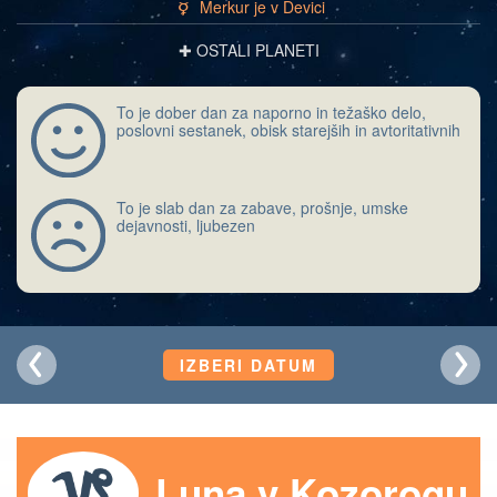
Merkur je v Devici
c
✚ OSTALI PLANETI
To je dober dan za naporno in težaško delo,
poslovni sestanek, obisk starejših in avtoritativnih
To je slab dan za zabave, prošnje, umske
dejavnosti, ljubezen
IZBERI DATUM
Luna v Kozorogu