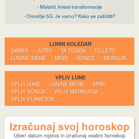
› Malahit, kristal transformacije
› Omrežje 5G. Je varno? Kako se zaščititi?
LUNIN KOLEDAR
› DANES
› JUTRI
› TA TEDEN
› TO LETO
› LUNINE MENE
› MRKI
› SONCE
› MERKUR
VPLIV LUNE
› VPLIV LUNE
› LUNINE MENE
› MRKI
› VPLIV SONCA
› VPLIV MERKURJA
› VPLIV PLANETOV
Izračunaj svoj horoskop
Izberi datum rojstva in izračunaj osebni horoskop