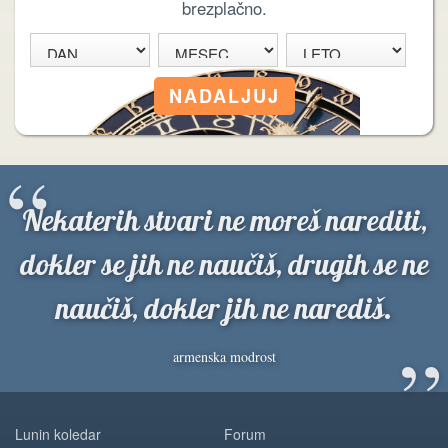
brezplačno.
“
Nekaterih stvari ne moreš narediti,
dokler se jih ne naučiš, drugih se ne
naučiš, dokler jih ne narediš.
”
armenska modrost
Lunin koledar
Forum