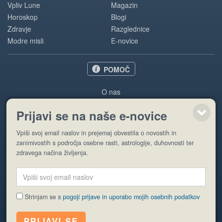
Vpliv Lune
Magazin
Horoskop
Blogi
Zdravje
Razglednice
Modre misli
E-novice
POMOČ
O nas
Oglaševanje
Prijavi se na naše e-novice
Pogoji uporabe
Vpiši svoj email naslov in prejemaj obvestila o novostih in
Pošlji stran
zanimivostih s področja osebne rasti, astrologije, duhovnosti ter
zdravega načina življenja.
Strinjam se s
pogoji prijave in uporabo mojih osebnih podatkov