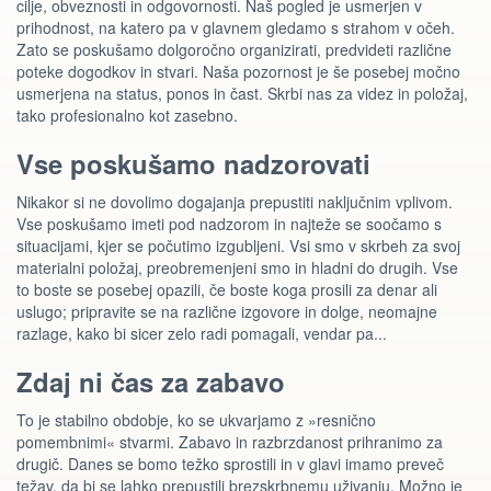
cilje, obveznosti in odgovornosti. Naš pogled je usmerjen v
prihodnost, na katero pa v glavnem gledamo s strahom v očeh.
Zato se poskušamo dolgoročno organizirati, predvideti različne
poteke dogodkov in stvari. Naša pozornost je še posebej močno
usmerjena na status, ponos in čast. Skrbi nas za videz in položaj,
tako profesionalno kot zasebno.
Vse poskušamo nadzorovati
Nikakor si ne dovolimo dogajanja prepustiti naključnim vplivom.
Vse poskušamo imeti pod nadzorom in najteže se soočamo s
situacijami, kjer se počutimo izgubljeni. Vsi smo v skrbeh za svoj
materialni položaj, preobremenjeni smo in hladni do drugih. Vse
to boste se posebej opazili, če boste koga prosili za denar ali
uslugo; pripravite se na različne izgovore in dolge, neomajne
razlage, kako bi sicer zelo radi pomagali, vendar pa...
Zdaj ni čas za zabavo
To je stabilno obdobje, ko se ukvarjamo z »resnično
pomembnimi« stvarmi. Zabavo in razbrzdanost prihranimo za
drugič. Danes se bomo težko sprostili in v glavi imamo preveč
težav, da bi se lahko prepustili brezskrbnemu uživanju. Možno je