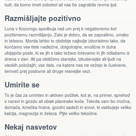
tudi, da bomo imeli zobobol ali nas bo zagrabila revma ipd.
Razmišljajte pozitivno
Luna v Kozorogu spodbuja naš um prej k negativnemu kot
pozitivnemu razmišljanju. Zato je dobro, da se zaposlimo, umsko
in telesno. Morda lahko to obdobje najbolje izkoristimo tako, da
končamo vse tiste nadležne, dolgotrajne, enolične in duha
ubijajoče posle, ki se jih s tako težavo lotevamo in jih odlašamo iz
dneva v dan. Ali pa obiščimo starejše, izkušenejše ali ljudi na
visokih položajih; vse tiste, na katere nas ne vežejo le čustvene,
temveč prej poslovne ali druge resnejše vezi.
Umirite se
To je čas za umiritev in aktiven počitek, kot je, na primer, sprehod
v naravi in gozdu ali obisk planinske koče. Teknila vam bo močna,
domača, kmečka hrana, gozdni sadeži in snovi, ki vsebujejo veliko
kalcija, magnezija in železa. Pijte veliko tekočine.
Nekaj nasvetov