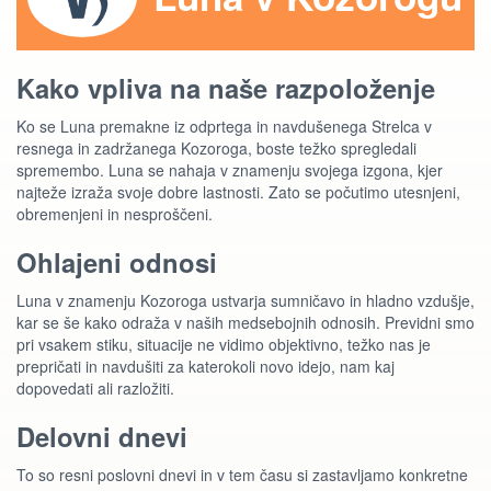
Kako vpliva na naše razpoloženje
Ko se Luna premakne iz odprtega in navdušenega Strelca v
resnega in zadržanega Kozoroga, boste težko spregledali
spremembo. Luna se nahaja v znamenju svojega izgona, kjer
najteže izraža svoje dobre lastnosti. Zato se počutimo utesnjeni,
obremenjeni in nesproščeni.
Ohlajeni odnosi
Luna v znamenju Kozoroga ustvarja sumničavo in hladno vzdušje,
kar se še kako odraža v naših medsebojnih odnosih. Previdni smo
pri vsakem stiku, situacije ne vidimo objektivno, težko nas je
prepričati in navdušiti za katerokoli novo idejo, nam kaj
dopovedati ali razložiti.
Delovni dnevi
To so resni poslovni dnevi in v tem času si zastavljamo konkretne