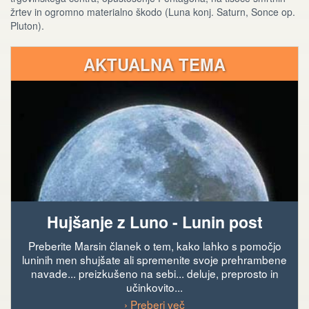
žrtev in ogromno materialno škodo (Luna konj. Saturn, Sonce op.
Pluton).
AKTUALNA TEMA
Hujšanje z Luno - Lunin post
Preberite Marsin članek o tem, kako lahko s pomočjo
luninih men shujšate ali spremenite svoje prehrambene
navade... preizkušeno na sebi... deluje, preprosto in
učinkovito...
› Preberi več