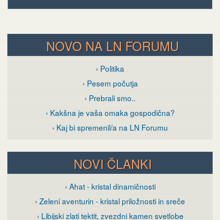
NOVO NA LN FORUMU
› Politika
› Pesem počutja
› Prebrali smo..
› Kakšna je vaša omaka gospodična?
› Kaj bi spremenil/a na LN Forumu
NOVI ČLANKI
› Ahat - kristal dinamičnosti
› Zeleni aventurin - kristal priložnosti in sreče
› Libijski zlati tektit, zvezdni kamen svetlobe