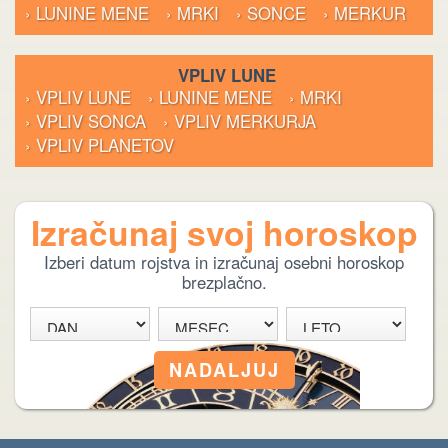
› LUNINE MENE
› MRKI
› SONCE
› MERKUR
VPLIV LUNE
› VPLIV LUNE
› LUNINE MENE
› MRKI
› VPLIV SONCA
› VPLIV MERKURJA
› VPLIV PLANETOV
Izračunaj svoj horoskop
Izberi datum rojstva in izračunaj osebni horoskop
brezplačno.