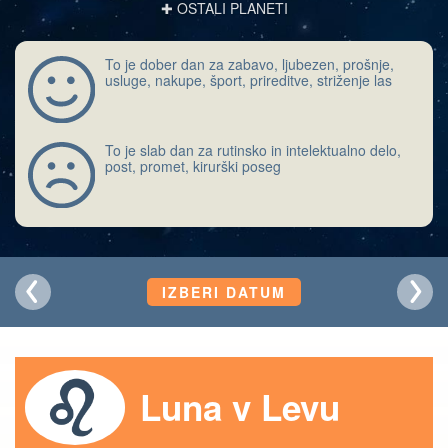
✚ OSTALI PLANETI
To je dober dan za zabavo, ljubezen, prošnje,
usluge, nakupe, šport, prireditve, striženje las
To je slab dan za rutinsko in intelektualno delo,
post, promet, kirurški poseg
IZBERI DATUM
Luna v Levu