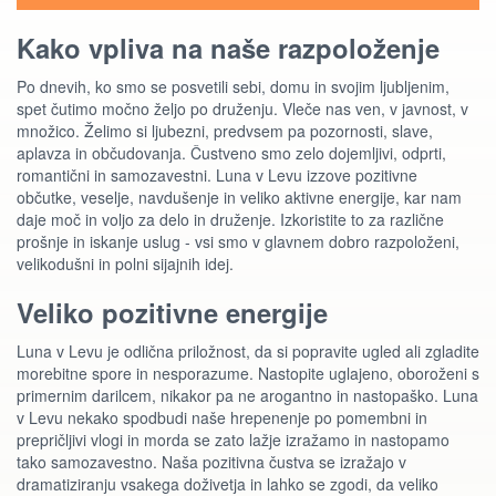
Kako vpliva na naše razpoloženje
Po dnevih, ko smo se posvetili sebi, domu in svojim ljubljenim,
spet čutimo močno željo po druženju. Vleče nas ven, v javnost, v
množico. Želimo si ljubezni, predvsem pa pozornosti, slave,
aplavza in občudovanja. Čustveno smo zelo dojemljivi, odprti,
romantični in samozavestni. Luna v Levu izzove pozitivne
občutke, veselje, navdušenje in veliko aktivne energije, kar nam
daje moč in voljo za delo in druženje. Izkoristite to za različne
prošnje in iskanje uslug - vsi smo v glavnem dobro razpoloženi,
velikodušni in polni sijajnih idej.
Veliko pozitivne energije
Luna v Levu je odlična priložnost, da si popravite ugled ali zgladite
morebitne spore in nesporazume. Nastopite uglajeno, oboroženi s
primernim darilcem, nikakor pa ne arogantno in nastopaško. Luna
v Levu nekako spodbudi naše hrepenenje po pomembni in
prepričljivi vlogi in morda se zato lažje izražamo in nastopamo
tako samozavestno. Naša pozitivna čustva se izražajo v
dramatiziranju vsakega doživetja in lahko se zgodi, da veliko