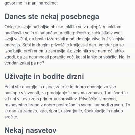
govorimo in manj naredimo.
Danes ste nekaj posebnega
Oblecite svojo najboljšo obleko, okitite se z najlepšim nakitom,
nadišavite se in si natančno uredite pričesko; zablestite v vsej
svoji veličini, da boste izžarevali moč, dostojanstvo in življenjsko
energijo. Sebi in drugim privoščite kraljevski dan. Vendar pa se
izogibajte pretiranemu zapravljanju; zelo hitro se namreč lahko
zgodi, da za neumnosti porabite več, kot si lahko privoščite. No, in
vendar, zakaj pa ne?
Uživajte in bodite drzni
Polni ste energije in elana, zato je to dobro obdobje za vse
nastope v javnosti, za prodajanje in seveda zabavo. Tudi šport je
v Luni v Levu zelo primerna sprostitev. Privoščite si močno,
raznovrstno hrano z dobro postrežbo in vsem, kar sodi zraven. To
je dan za zabavo, igro, šport, ustvarjanje, špekulacije in nakup
srečke.
Nekaj nasvetov