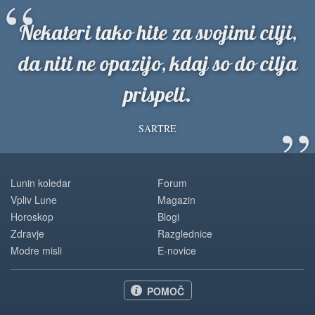
“
Nekateri tako hite za svojimi cilji,
da niti ne opazijo, kdaj so do cilja
prispeli.
”
SARTRE
Lunin koledar
Forum
Vpliv Lune
Magazin
Horoskop
Blogi
Zdravje
Razglednice
Modre misli
E-novice
POMOČ