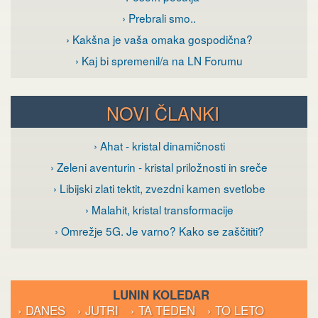
› Prebrali smo..
› Kakšna je vaša omaka gospodična?
› Kaj bi spremenil/a na LN Forumu
NOVI ČLANKI
› Ahat - kristal dinamičnosti
› Zeleni aventurin - kristal priložnosti in sreče
› Libijski zlati tektit, zvezdni kamen svetlobe
› Malahit, kristal transformacije
› Omrežje 5G. Je varno? Kako se zaščititi?
LUNIN KOLEDAR
› DANES
› JUTRI
› TA TEDEN
› TO LETO