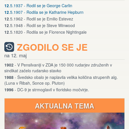
12
.5.1937 - Rodil se je George Carlin
12
.5.1907 - Rodila se je Katharine Hepburn
12
.5.1962 - Rodil se je Emilio Estevez
12
.5.1948 - Rodil se je Steve Winwood
12
.5.1820 - Rodila se je Florence Nightingale
ZGODILO SE JE
na 12. maj
1902
- V Pensilvaniji v ZDA je 150 000 rudarjev združenih v
sindikat začelo rudarsko stavko
1988
- Švedsko obalo je naplavila velika količina strupenih alg.
(Luna v Ribah, Sonce op. Pluton)
1996
- DC-9 je strmoglavil v floridsko močvirje.
AKTUALNA TEMA