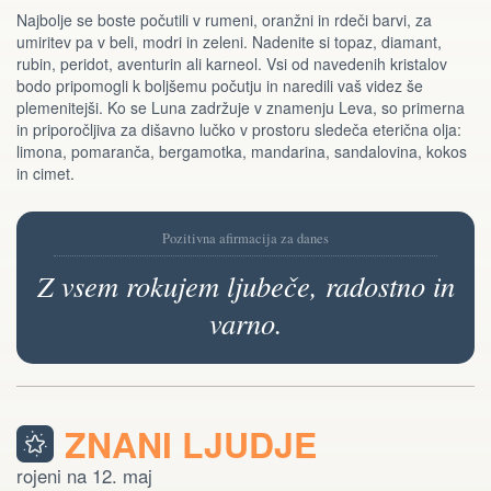
Najbolje se boste počutili v rumeni, oranžni in rdeči barvi, za
umiritev pa v beli, modri in zeleni. Nadenite si topaz, diamant,
rubin, peridot, aventurin ali karneol. Vsi od navedenih kristalov
bodo pripomogli k boljšemu počutju in naredili vaš videz še
plemenitejši. Ko se Luna zadržuje v znamenju Leva, so primerna
in priporočljiva za dišavno lučko v prostoru sledeča eterična olja:
limona, pomaranča, bergamotka, mandarina, sandalovina, kokos
in cimet.
Pozitivna afirmacija za danes
Z vsem rokujem ljubeče, radostno in
varno.
ZNANI LJUDJE
rojeni na 12. maj