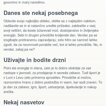
govorimo in manj naredimo.
Danes ste nekaj posebnega
Oblecite svojo najboljšo obleko, okitite se z najlepšim nakitom,
nadišavite se in si natančno uredite pričesko; zablestite v vsej
svoji veličini, da boste izžarevali moč, dostojanstvo in življenjsko
energijo. Sebi in drugim privoščite kraljevski dan. Vendar pa se
izogibajte pretiranemu zapravljanju; zelo hitro se namreč lahko
zgodi, da za neumnosti porabite več, kot si lahko privoščite. No, in
vendar, zakaj pa ne?
Uživajte in bodite drzni
Polni ste energije in elana, zato je to dobro obdobje za vse
nastope v javnosti, za prodajanje in seveda zabavo. Tudi šport je
v Luni v Levu zelo primerna sprostitev. Privoščite si močno,
raznovrstno hrano z dobro postrežbo in vsem, kar sodi zraven. To
je dan za zabavo, igro, šport, ustvarjanje, špekulacije in nakup
srečke.
Nekaj nasvetov