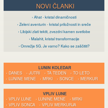
NOVI ČLANKI
› Ahat - kristal dinamičnosti
› Zeleni aventurin - kristal priložnosti in sreče
› Libijski zlati tektit, zvezdni kamen svetlobe
› Malahit, kristal transformacije
› Omrežje 5G. Je varno? Kako se zaščititi?
LUNIN KOLEDAR
› DANES
› JUTRI
› TA TEDEN
› TO LETO
› LUNINE MENE
› MRKI
› SONCE
› MERKUR
VPLIV LUNE
› VPLIV LUNE
› LUNINE MENE
› MRKI
› VPLIV SONCA
› VPLIV MERKURJA