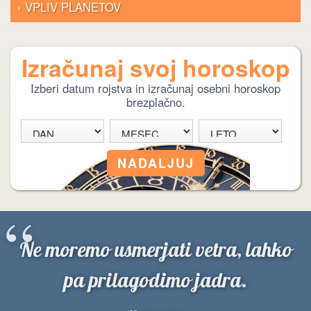
› VPLIV PLANETOV
Izračunaj svoj horoskop
Izberi datum rojstva in izračunaj osebni horoskop
brezplačno.
“
Ne moremo usmerjati vetra, lahko
pa prilagodimo jadra.