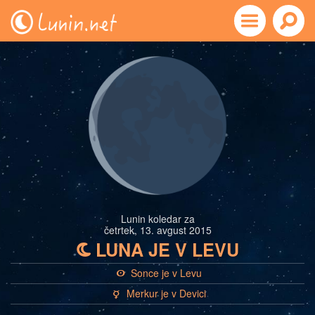
Lunin koledar za
četrtek, 13. avgust 2015
LUNA JE V LEVU
b
Sonce je v Levu
a
Merkur je v Devici
c