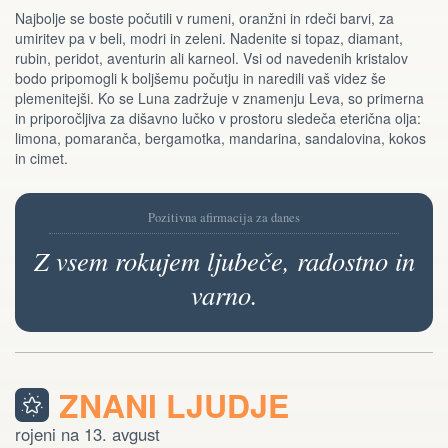
Najbolje se boste počutili v rumeni, oranžni in rdeči barvi, za
umiritev pa v beli, modri in zeleni. Nadenite si topaz, diamant,
rubin, peridot, aventurin ali karneol. Vsi od navedenih kristalov
bodo pripomogli k boljšemu počutju in naredili vaš videz še
plemenitejši. Ko se Luna zadržuje v znamenju Leva, so primerna
in priporočljiva za dišavno lučko v prostoru sledeča eterična olja:
limona, pomaranča, bergamotka, mandarina, sandalovina, kokos
in cimet.
Pozitivna afirmacija za danes
Z vsem rokujem ljubeče, radostno in
varno.
ZNANI LJUDJE
rojeni na 13. avgust