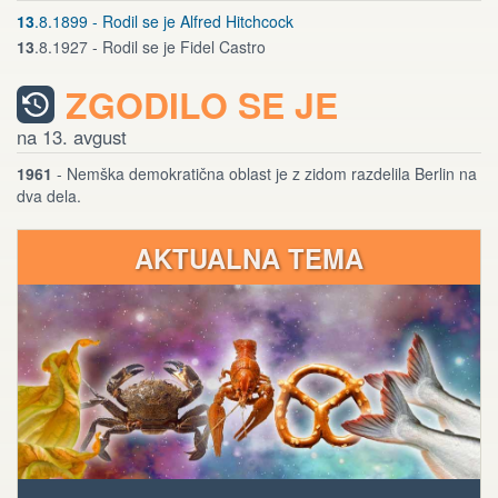
13
.8.1899 - Rodil se je Alfred Hitchcock
13
.8.1927 - Rodil se je Fidel Castro
ZGODILO SE JE
na 13. avgust
1961
- Nemška demokratična oblast je z zidom razdelila Berlin na
dva dela.
AKTUALNA TEMA