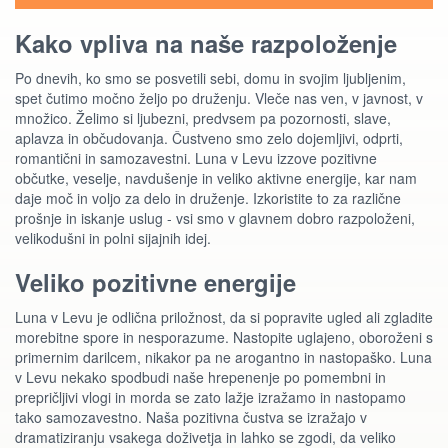
Kako vpliva na naše razpoloženje
Po dnevih, ko smo se posvetili sebi, domu in svojim ljubljenim,
spet čutimo močno željo po druženju. Vleče nas ven, v javnost, v
množico. Želimo si ljubezni, predvsem pa pozornosti, slave,
aplavza in občudovanja. Čustveno smo zelo dojemljivi, odprti,
romantični in samozavestni. Luna v Levu izzove pozitivne
občutke, veselje, navdušenje in veliko aktivne energije, kar nam
daje moč in voljo za delo in druženje. Izkoristite to za različne
prošnje in iskanje uslug - vsi smo v glavnem dobro razpoloženi,
velikodušni in polni sijajnih idej.
Veliko pozitivne energije
Luna v Levu je odlična priložnost, da si popravite ugled ali zgladite
morebitne spore in nesporazume. Nastopite uglajeno, oboroženi s
primernim darilcem, nikakor pa ne arogantno in nastopaško. Luna
v Levu nekako spodbudi naše hrepenenje po pomembni in
prepričljivi vlogi in morda se zato lažje izražamo in nastopamo
tako samozavestno. Naša pozitivna čustva se izražajo v
dramatiziranju vsakega doživetja in lahko se zgodi, da veliko