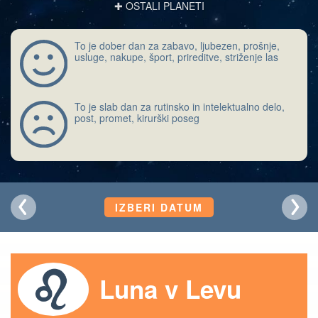
✚ OSTALI PLANETI
To je dober dan za zabavo, ljubezen, prošnje,
usluge, nakupe, šport, prireditve, striženje las
To je slab dan za rutinsko in intelektualno delo,
post, promet, kirurški poseg
IZBERI DATUM
Luna v Levu