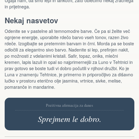
Ugaja nam, da smo lepi in lahkotni, zato oblecimo nekaj zračnega
in prijetnega.
Nekaj nasvetov
Odenite se v pastelne ali temnomodre barve. Če pa si želite več
ognjene energije, uporabite rdečo barvo vseh tonov, razen živo
rdeče. Izogibajte se pretemnim barvam in črni. Morda pa se boste
odločili za elegantno sivo barvo. Nadenite si lep, prefinjen nakit,
po možnosti z vdelanimi kristali. Safir, topaz, oniks, mlečni
kremen, lapis lazuli in opal so najprimernejši za Luno v Tehtnici in
prav gotovo se boste tudi vi dobro počutili v njihovi družbi. Ko je
Luna v znamenju Tehtnice, je primerno in priporočljivo za dišavno
lučko v prostoru eterično olje jasmina, vrtnice, sivke, melise,
pomaranče in mandarine.
Pozitivna afirmacija za danes
Sprejmem le dobro.