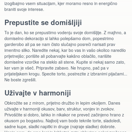
izogibajmo vsem situacijam, kjer moramo resno in energično
braniti svoje interese.
Prepustite se domišljiji
To je dan, ko se prepustimo vodenju svoje domišljije. Z majhno, a
domiselno dekoracijo si lahko polepšamo dom, popestrimo
garderobo ali pa se nam čisto slučajno posreči narisati prav
imenitno sliko. Naredite nekaj, kar bo vas in vašo okolico naredilo
prijetnejšo; porišite ali pobarvajte kakšno oblačilo, narišite
domiselne vzorčke na steklo ali stene. Kupite si nekaj samo zato,
ker vam je všeč. Pripravite zabavo. Ne hrupno, pač pa v
prijateljskem krogu. Specite torto, postrezite z izbranimi pijačami...
Ne boste zgrešili.
Uživajte v harmoniji
Obkrožite se z mirom, prijetno družbo in lepim okoljem. Danes
uživajte v harmoniji okusov, barv, struktur, vonjev in zvokov.
Privoščite si dobro, lahko in nikakor ne preveč začinjeno hrano z
okusom po bogastvu. Najbolj vam bodo teknile torte, sladoledi,
sadne kupe, sladki napitki in druge (najraje sladke) dobrote.