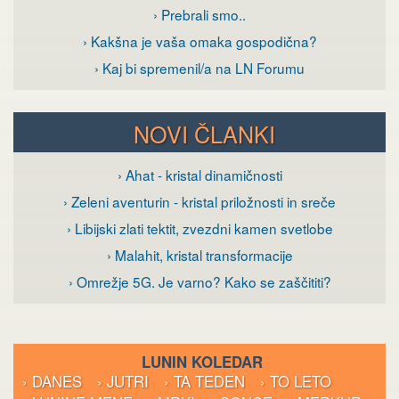
› Prebrali smo..
› Kakšna je vaša omaka gospodična?
› Kaj bi spremenil/a na LN Forumu
NOVI ČLANKI
› Ahat - kristal dinamičnosti
› Zeleni aventurin - kristal priložnosti in sreče
› Libijski zlati tektit, zvezdni kamen svetlobe
› Malahit, kristal transformacije
› Omrežje 5G. Je varno? Kako se zaščititi?
LUNIN KOLEDAR
› DANES
› JUTRI
› TA TEDEN
› TO LETO