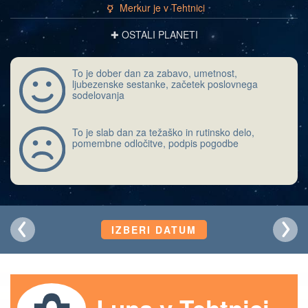
Merkur je v Tehtnici
c
✚ OSTALI PLANETI
To je dober dan za zabavo, umetnost,
ljubezenske sestanke, začetek poslovnega
sodelovanja
To je slab dan za težaško in rutinsko delo,
pomembne odločitve, podpis pogodbe
IZBERI DATUM