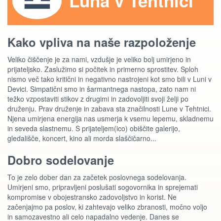
Luna v Tehtnici
Kako vpliva na naše razpoloženje
Veliko čiščenje je za nami, vzdušje je veliko bolj umirjeno in
prijateljsko. Zaslužimo si počitek in primerno sprostitev. Sploh
nismo več tako kritični in negativno nastrojeni kot smo bili v Luni v
Devici. Simpatični smo in šarmantnega nastopa, zato nam ni
težko vzpostaviti stikov z drugimi in zadovoljiti svoji želji po
druženju. Prav druženje in zabava sta značilnosti Lune v Tehtnici.
Njena umirjena energija nas usmerja k vsemu lepemu, skladnemu
in seveda slastnemu. S prijateljem(ico) obiščite galerijo,
gledališče, koncert, kino ali morda slaščičarno...
Dobro sodelovanje
To je zelo dober dan za začetek poslovnega sodelovanja.
Umirjeni smo, pripravljeni poslušati sogovornika in sprejemati
kompromise v obojestransko zadovoljstvo in korist. Ne
začenjajmo pa poslov, ki zahtevajo veliko zbranosti, močno voljo
in samozavestno ali celo napadalno vedenje. Danes se