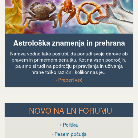
Astrološka znamenja in prehrana
Narava vedno tako poskrbi, da ponudi svoje darove ob
pravem in primernem trenutku. Kot na vseh področjih,
pa smo si tudi na področju pripravljanja in uživanja
hrane toliko različni, kolikor nas je...
› Preberi več
NOVO NA LN FORUMU
› Politika
› Pesem počutja