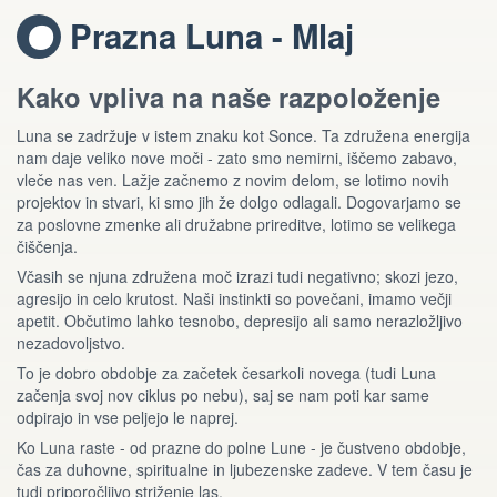
Prazna Luna - Mlaj
S
Kako vpliva na naše razpoloženje
Luna se zadržuje v istem znaku kot Sonce. Ta združena energija
nam daje veliko nove moči - zato smo nemirni, iščemo zabavo,
vleče nas ven. Lažje začnemo z novim delom, se lotimo novih
projektov in stvari, ki smo jih že dolgo odlagali. Dogovarjamo se
za poslovne zmenke ali družabne prireditve, lotimo se velikega
čiščenja.
Včasih se njuna združena moč izrazi tudi negativno; skozi jezo,
agresijo in celo krutost. Naši instinkti so povečani, imamo večji
apetit. Občutimo lahko tesnobo, depresijo ali samo nerazložljivo
nezadovoljstvo.
To je dobro obdobje za začetek česarkoli novega (tudi Luna
začenja svoj nov ciklus po nebu), saj se nam poti kar same
odpirajo in vse peljejo le naprej.
Ko Luna raste - od prazne do polne Lune - je čustveno obdobje,
čas za duhovne, spiritualne in ljubezenske zadeve. V tem času je
tudi priporočljivo striženje las.