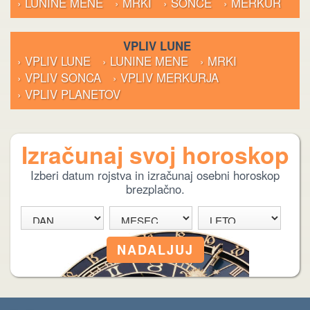
› LUNINE MENE
› MRKI
› SONCE
› MERKUR
VPLIV LUNE
› VPLIV LUNE
› LUNINE MENE
› MRKI
› VPLIV SONCA
› VPLIV MERKURJA
› VPLIV PLANETOV
Izračunaj svoj horoskop
Izberi datum rojstva in izračunaj osebni horoskop
brezplačno.