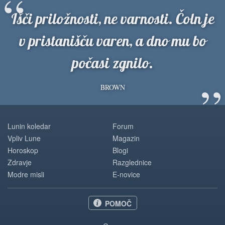
“
Išči priložnosti, ne varnosti. Čoln je
v pristanišču varen, a dno mu bo
počasi zgnilo.
”
BROWN
Lunin koledar
Forum
Vpliv Lune
Magazin
Horoskop
Blogi
Zdravje
Razglednice
Modre misli
E-novice
POMOČ