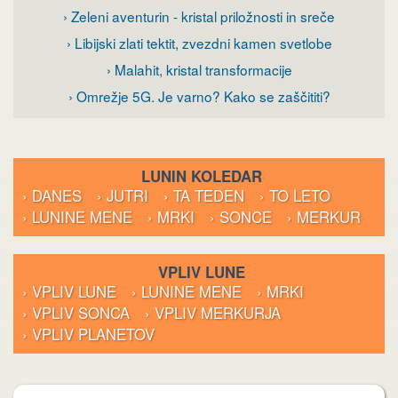
› Zeleni aventurin - kristal priložnosti in sreče
› Libijski zlati tektit, zvezdni kamen svetlobe
› Malahit, kristal transformacije
› Omrežje 5G. Je varno? Kako se zaščititi?
LUNIN KOLEDAR
› DANES
› JUTRI
› TA TEDEN
› TO LETO
› LUNINE MENE
› MRKI
› SONCE
› MERKUR
VPLIV LUNE
› VPLIV LUNE
› LUNINE MENE
› MRKI
› VPLIV SONCA
› VPLIV MERKURJA
› VPLIV PLANETOV