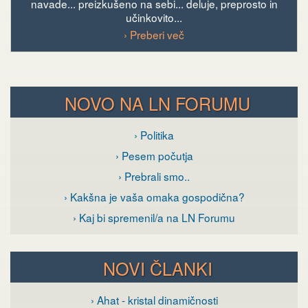
navade... preizkušeno na sebi... deluje, preprosto in
učinkovito...
› Preberi več
NOVO NA LN FORUMU
› Politika
› Pesem počutja
› Prebrali smo..
› Kakšna je vaša omaka gospodična?
› Kaj bi spremenil/a na LN Forumu
NOVI ČLANKI
› Ahat - kristal dinamičnosti