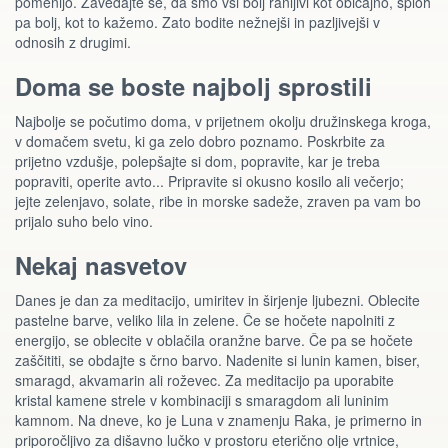
pomenijo. Zavedajte se, da smo vsi bolj ranljivi kot običajno, sploh
pa bolj, kot to kažemo. Zato bodite nežnejši in pazljivejši v
odnosih z drugimi.
Doma se boste najbolj sprostili
Najbolje se počutimo doma, v prijetnem okolju družinskega kroga,
v domačem svetu, ki ga zelo dobro poznamo. Poskrbite za
prijetno vzdušje, polepšajte si dom, popravite, kar je treba
popraviti, operite avto... Pripravite si okusno kosilo ali večerjo;
jejte zelenjavo, solate, ribe in morske sadeže, zraven pa vam bo
prijalo suho belo vino.
Nekaj nasvetov
Danes je dan za meditacijo, umiritev in širjenje ljubezni. Oblecite
pastelne barve, veliko lila in zelene. Če se hočete napolniti z
energijo, se oblecite v oblačila oranžne barve. Če pa se hočete
zaščititi, se obdajte s črno barvo. Nadenite si lunin kamen, biser,
smaragd, akvamarin ali roževec. Za meditacijo pa uporabite
kristal kamene strele v kombinaciji s smaragdom ali luninim
kamnom. Na dneve, ko je Luna v znamenju Raka, je primerno in
priporočljivo za dišavno lučko v prostoru eterično olje vrtnice,