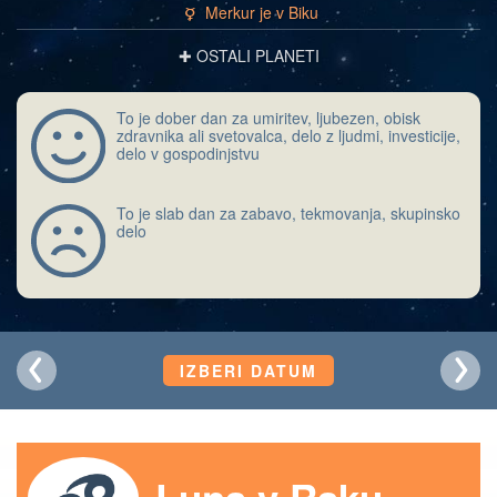
Merkur je v Biku
c
✚ OSTALI PLANETI
To je dober dan za umiritev, ljubezen, obisk
zdravnika ali svetovalca, delo z ljudmi, investicije,
delo v gospodinjstvu
To je slab dan za zabavo, tekmovanja, skupinsko
delo
IZBERI DATUM