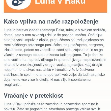
Luna v Raku
Kako vpliva na naše razpoloženje
Luna je naravni vladar znamenja Raka, tukaj je v svojem sedišču,
doma, zato v tem ozvezdju deluje še posebej močno. Občutljivi
smo na vsak impulz iz okolja, prepuščamo se, radi pojokamo na
rami kakšnega prijaznega poslušalca, se pritožujemo, nergamo,
izbruhnemo, potem se zasmilimo sami sebi, zajokamo, in se ga
včasih, iz samega obupa, na koncu tudi napijemo. To je dan, ko
smo večinoma nepredvidljivega in spremenljivega razpoloženja in
nihamo iz ene skrajnosti v drugo; vsaka najmanjša, kdaj drugič
nepomembna stvar, nas lahko v trenutku vrže iz čustvene
stabilnosti in sploh moramo uporabiti več volje, da tudi razumsko
dojamemo vse vtise iz okolja, ki nas silijo k spontanemu
reagiranju.
Vračanje v preteklost
Luna v Raku približa naše zavedne in nezavedne spomine k
površju. Zato se pogosto ne zavedamo pravega vzroka svojih