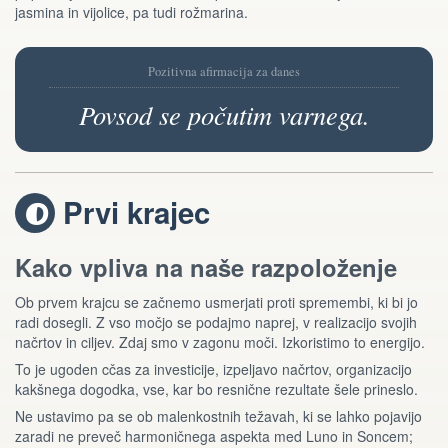
jasmina in vijolice, pa tudi rožmarina.
Pozitivna afirmacija za danes
Povsod se počutim varnega.
Prvi krajec
T
Kako vpliva na naše razpoloženje
Ob prvem krajcu se začnemo usmerjati proti spremembi, ki bi jo
radi dosegli. Z vso močjo se podajmo naprej, v realizacijo svojih
načrtov in ciljev. Zdaj smo v zagonu moči. Izkoristimo to energijo.
To je ugoden cčas za investicije, izpeljavo načrtov, organizacijo
kakšnega dogodka, vse, kar bo resnične rezultate šele prineslo.
Ne ustavimo pa se ob malenkostnih težavah, ki se lahko pojavijo
zaradi ne preveč harmoničnega aspekta med Luno in Soncem;