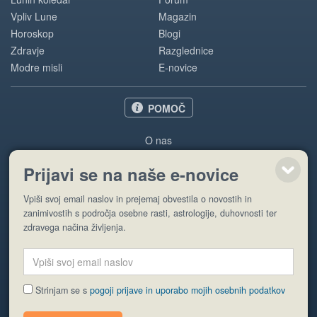
Vpliv Lune
Magazin
Horoskop
Blogi
Zdravje
Razglednice
Modre misli
E-novice
POMOČ
O nas
Oglaševanje
Prijavi se na naše e-novice
Pogoji uporabe
Vpiši svoj email naslov in prejemaj obvestila o novostih in
Pošlji stran
zanimivostih s področja osebne rasti, astrologije, duhovnosti ter
zdravega načina življenja.
Strinjam se s
pogoji prijave in uporabo mojih osebnih podatkov