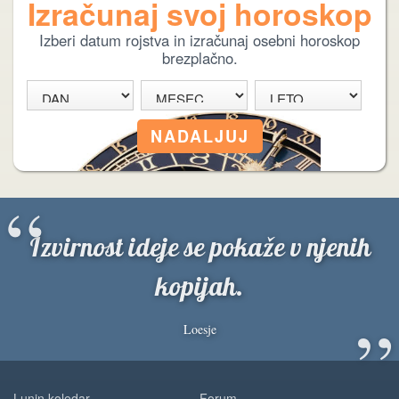
Izračunaj svoj horoskop
Izberi datum rojstva in izračunaj osebni horoskop
brezplačno.
“
Izvirnost ideje se pokaže v njenih
kopijah.
”
Loesje
Lunin koledar
Forum