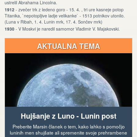
ustrelil Abrahama Lincolna.
1912
- zvečer trk z ledeno goro - 15. 4. , tri ure kasneje potop
Titanika, `nepotopljive ladje velikanke` - 1513 potnikov utonilo.
(Luna v Ribah, 1. 4. Lunin mrk, 17. 4. Sončev mrk)
1930
- V Moskvi je naredil samomor Vladimir V. Majakovski.
AKTUALNA TEMA
Hujšanje z Luno - Lunin post
Preberite Marsin članek o tem, kako lahko s pomočjo
luninih men shujšate ali spremenite svoje prehrambene