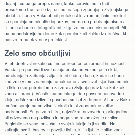
dejanj - če pa ga prepoznamo, lahko sprevidimo in tudi
presežemo frustracije iz, recimo, našega zgodnjega življenjskega
obdobja. Luna v Raku obudi preteklost in z romantičnimi mislimi
se spominjamo minulih dogodkov; morda ob prebiranju pisem ali
listanju albuma s fotografijami, ki ga že mesece nismo odprli. Ali
pa na podstrešju najdemo kak spominek ali zbirko iz otroštva, ki
nas za trenutek vrne v preteklost.
Zelo smo občutljivi
V teh dneh vsi nekako čutimo potrebo po pozornosti in nežnosti.
Vendar pa ponavadi svet ostaja enako nervozen, poln skrbi,
odrekanja in zatiranja želja... in ni čudno, da se, kadar se Luna
zadržuje v tem znamenju, umaknemo v svoj svet, kjer iščemo mir
in tišino (kar potrebujemo za zdravo življenje prav tako kot zrak,
vodo ali hrano). Včasih imamo takega dne povsem nenavadne
ideje, odštekane izlive in poseben smisel za humor. V Luni v Raku
močno sprejemamo vtise iz okolja in si zapomnimo veliko
podrobnosti. Se pa zato hitro, največkrat nezavedno, prilagodimo
ali odzovemo na pozitivno in negativno razpoloženje okolice.
Poglobite se vase, poslušajte svojo intuicijo in ji sledite. Ne
zatirajte svojih čustev in povejte tistim, ki jih ljubite, koliko vam