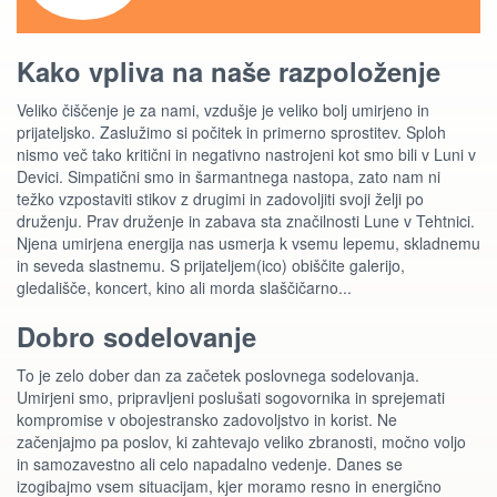
Kako vpliva na naše razpoloženje
Veliko čiščenje je za nami, vzdušje je veliko bolj umirjeno in
prijateljsko. Zaslužimo si počitek in primerno sprostitev. Sploh
nismo več tako kritični in negativno nastrojeni kot smo bili v Luni v
Devici. Simpatični smo in šarmantnega nastopa, zato nam ni
težko vzpostaviti stikov z drugimi in zadovoljiti svoji želji po
druženju. Prav druženje in zabava sta značilnosti Lune v Tehtnici.
Njena umirjena energija nas usmerja k vsemu lepemu, skladnemu
in seveda slastnemu. S prijateljem(ico) obiščite galerijo,
gledališče, koncert, kino ali morda slaščičarno...
Dobro sodelovanje
To je zelo dober dan za začetek poslovnega sodelovanja.
Umirjeni smo, pripravljeni poslušati sogovornika in sprejemati
kompromise v obojestransko zadovoljstvo in korist. Ne
začenjajmo pa poslov, ki zahtevajo veliko zbranosti, močno voljo
in samozavestno ali celo napadalno vedenje. Danes se
izogibajmo vsem situacijam, kjer moramo resno in energično