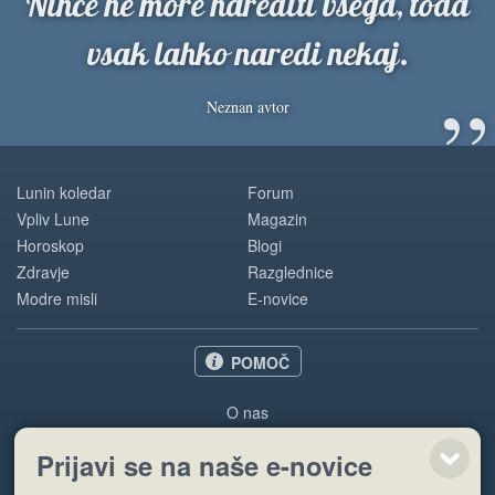
Nihče ne more narediti vsega, toda
vsak lahko naredi nekaj.
”
Neznan avtor
Lunin koledar
Forum
Vpliv Lune
Magazin
Horoskop
Blogi
Zdravje
Razglednice
Modre misli
E-novice
POMOČ
O nas
Oglaševanje
Prijavi se na naše e-novice
Pogoji uporabe