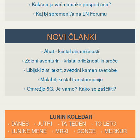
› Kakšna je vaša omaka gospodična?
› Kaj bi spremenil/a na LN Forumu
NOVI ČLANKI
› Ahat - kristal dinamičnosti
› Zeleni aventurin - kristal priložnosti in sreče
› Libijski zlati tektit, zvezdni kamen svetlobe
› Malahit, kristal transformacije
› Omrežje 5G. Je varno? Kako se zaščititi?
LUNIN KOLEDAR
› DANES
› JUTRI
› TA TEDEN
› TO LETO
› LUNINE MENE
› MRKI
› SONCE
› MERKUR