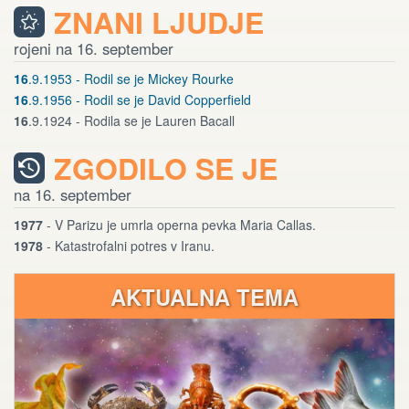
ZNANI LJUDJE
rojeni na 16. september
16
.9.1953 - Rodil se je Mickey Rourke
16
.9.1956 - Rodil se je David Copperfield
16
.9.1924 - Rodila se je Lauren Bacall
ZGODILO SE JE
na 16. september
1977
- V Parizu je umrla operna pevka Maria Callas.
1978
- Katastrofalni potres v Iranu.
AKTUALNA TEMA