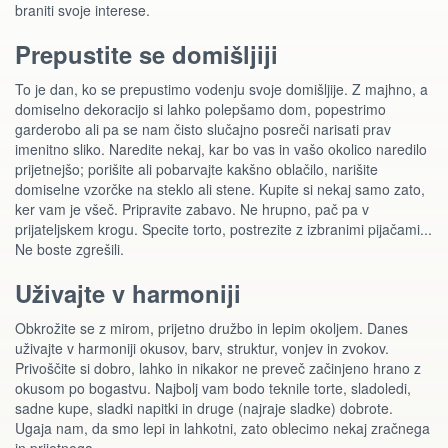
braniti svoje interese.
Prepustite se domišljiji
To je dan, ko se prepustimo vodenju svoje domišljije. Z majhno, a
domiselno dekoracijo si lahko polepšamo dom, popestrimo
garderobo ali pa se nam čisto slučajno posreči narisati prav
imenitno sliko. Naredite nekaj, kar bo vas in vašo okolico naredilo
prijetnejšo; porišite ali pobarvajte kakšno oblačilo, narišite
domiselne vzorčke na steklo ali stene. Kupite si nekaj samo zato,
ker vam je všeč. Pripravite zabavo. Ne hrupno, pač pa v
prijateljskem krogu. Specite torto, postrezite z izbranimi pijačami...
Ne boste zgrešili.
Uživajte v harmoniji
Obkrožite se z mirom, prijetno družbo in lepim okoljem. Danes
uživajte v harmoniji okusov, barv, struktur, vonjev in zvokov.
Privoščite si dobro, lahko in nikakor ne preveč začinjeno hrano z
okusom po bogastvu. Najbolj vam bodo teknile torte, sladoledi,
sadne kupe, sladki napitki in druge (najraje sladke) dobrote.
Ugaja nam, da smo lepi in lahkotni, zato oblecimo nekaj zračnega