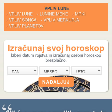
VPLIV LUNE
› VPLIV LUNE
› LUNINE MENE
› MRKI
› VPLIV SONCA
› VPLIV MERKURJA
› VPLIV PLANETOV
Izračunaj svoj horoskop
Izberi datum rojstva in izračunaj osebni horoskop
brezplačno.
“