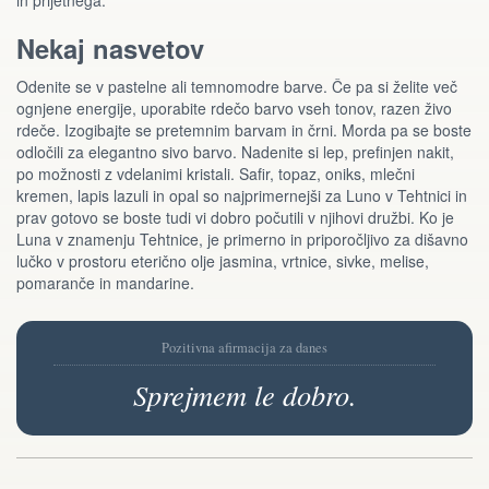
in prijetnega.
Nekaj nasvetov
Odenite se v pastelne ali temnomodre barve. Če pa si želite več
ognjene energije, uporabite rdečo barvo vseh tonov, razen živo
rdeče. Izogibajte se pretemnim barvam in črni. Morda pa se boste
odločili za elegantno sivo barvo. Nadenite si lep, prefinjen nakit,
po možnosti z vdelanimi kristali. Safir, topaz, oniks, mlečni
kremen, lapis lazuli in opal so najprimernejši za Luno v Tehtnici in
prav gotovo se boste tudi vi dobro počutili v njihovi družbi. Ko je
Luna v znamenju Tehtnice, je primerno in priporočljivo za dišavno
lučko v prostoru eterično olje jasmina, vrtnice, sivke, melise,
pomaranče in mandarine.
Pozitivna afirmacija za danes
Sprejmem le dobro.