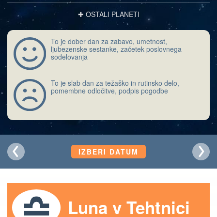
✚ OSTALI PLANETI
To je dober dan za zabavo, umetnost,
ljubezenske sestanke, začetek poslovnega
sodelovanja
To je slab dan za težaško in rutinsko delo,
pomembne odločitve, podpis pogodbe
IZBERI DATUM
Luna v Tehtnici