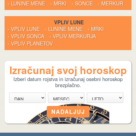
› LUNINE MENE
› MRKI
› SONCE
› MERKUR
VPLIV LUNE
› VPLIV LUNE
› LUNINE MENE
› MRKI
› VPLIV SONCA
› VPLIV MERKURJA
› VPLIV PLANETOV
Izračunaj svoj horoskop
Izberi datum rojstva in izračunaj osebni horoskop
brezplačno.