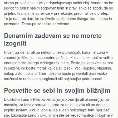
nismo preveč dojemljivi za dopolnjevanje naših idej. Vendar pa bo
podobno tudi z našim sogovornikom in prav lahko se zgodi, da se
prijetno kramljanje sprevrže v prerekanje, prepir ali celo pretep.
To je namreč dan, ko se čvrsto oprijemamo tistega, kar imamo in
poznamo. Temu pa se težko odrečemo.
Denarnim zadevam se ne morete
izogniti
Prositi za denar ali pa nekomu nekaj prodajati, kadar je Luna v
znamenju Bika, je nespametno početje, ki nam lahko požre veliko
energije brez kakega vidnega rezultata. Boste pa zato zelo skrbni
in pazljivi, če boste morali kaj dajati iz rok. Večji šopingi, vlaganja,
nakup avtomobila ali hiše - skrbno boste pretehtali prav vsako
možnost in ne boste spregledali niti najmanjše podrobnosti.
Posvetite se sebi in svojim bližnjim
Izkoristite Luno v Biku za zdravljenje z zemljo ali bioenergijo, za
masažo, za izlet v naravo, morda za delo na vrtu ali pa doma;
pojdite nekam, kjer je lepo ali pa si dan polepšajte tam, kjer pač
ste. Izkoristite Luno v Biku in vnesite še več romantike in topline v