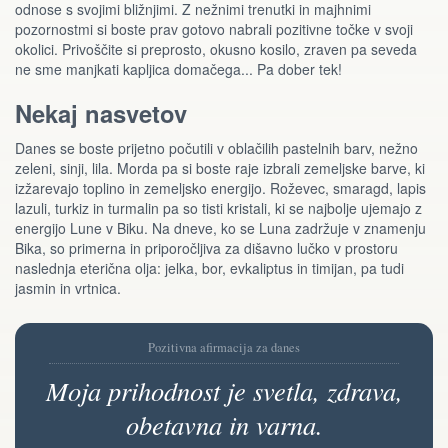
odnose s svojimi bližnjimi. Z nežnimi trenutki in majhnimi
pozornostmi si boste prav gotovo nabrali pozitivne točke v svoji
okolici. Privoščite si preprosto, okusno kosilo, zraven pa seveda
ne sme manjkati kapljica domačega... Pa dober tek!
Nekaj nasvetov
Danes se boste prijetno počutili v oblačilih pastelnih barv, nežno
zeleni, sinji, lila. Morda pa si boste raje izbrali zemeljske barve, ki
izžarevajo toplino in zemeljsko energijo. Roževec, smaragd, lapis
lazuli, turkiz in turmalin pa so tisti kristali, ki se najbolje ujemajo z
energijo Lune v Biku. Na dneve, ko se Luna zadržuje v znamenju
Bika, so primerna in priporočljiva za dišavno lučko v prostoru
naslednja eterična olja: jelka, bor, evkaliptus in timijan, pa tudi
jasmin in vrtnica.
Pozitivna afirmacija za danes
Moja prihodnost je svetla, zdrava,
obetavna in varna.