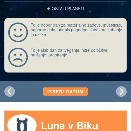
✚ OSTALI PLANETI
To je dober dan za materialne zadeve, investicije,
naporno delo, podpis pogodbe, ljubezen, kuhanje
in užitke
To je slab dan za tveganje, hitre odločitve,
hujšanje, prepiranje
IZBERI DATUM
Luna v Biku