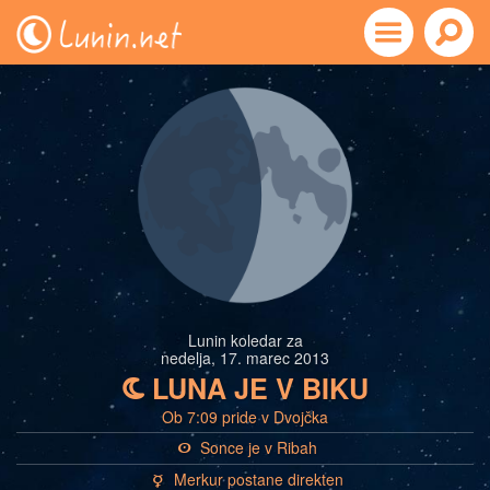
Lunin koledar za
nedelja, 17. marec 2013
LUNA JE V BIKU
b
Ob 7:09 pride v Dvojčka
Sonce je v Ribah
a
Merkur postane direkten
c