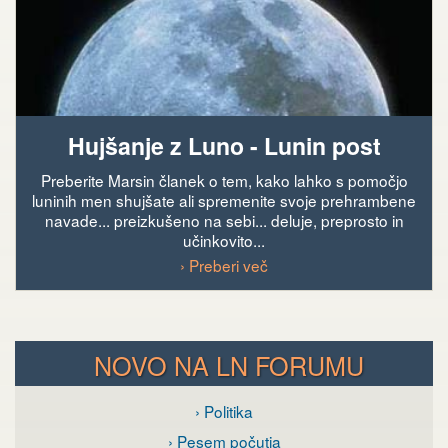
Hujšanje z Luno - Lunin post
Preberite Marsin članek o tem, kako lahko s pomočjo
luninih men shujšate ali spremenite svoje prehrambene
navade... preizkušeno na sebi... deluje, preprosto in
učinkovito...
› Preberi več
NOVO NA LN FORUMU
› Politika
› Pesem počutja