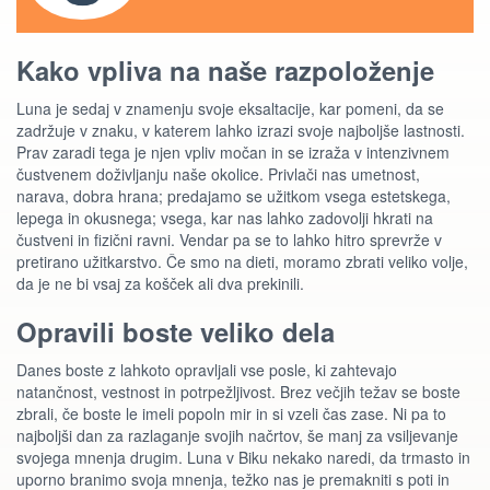
Kako vpliva na naše razpoloženje
Luna je sedaj v znamenju svoje eksaltacije, kar pomeni, da se
zadržuje v znaku, v katerem lahko izrazi svoje najboljše lastnosti.
Prav zaradi tega je njen vpliv močan in se izraža v intenzivnem
čustvenem doživljanju naše okolice. Privlači nas umetnost,
narava, dobra hrana; predajamo se užitkom vsega estetskega,
lepega in okusnega; vsega, kar nas lahko zadovolji hkrati na
čustveni in fizični ravni. Vendar pa se to lahko hitro sprevrže v
pretirano užitkarstvo. Če smo na dieti, moramo zbrati veliko volje,
da je ne bi vsaj za košček ali dva prekinili.
Opravili boste veliko dela
Danes boste z lahkoto opravljali vse posle, ki zahtevajo
natančnost, vestnost in potrpežljivost. Brez večjih težav se boste
zbrali, če boste le imeli popoln mir in si vzeli čas zase. Ni pa to
najboljši dan za razlaganje svojih načrtov, še manj za vsiljevanje
svojega mnenja drugim. Luna v Biku nekako naredi, da trmasto in
uporno branimo svoja mnenja, težko nas je premakniti s poti in