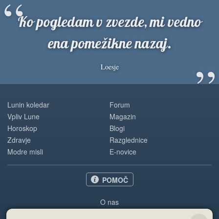
“
Ko pogledam v zvezde, mi vedno
ena pomežikne nazaj.
”
Loesje
Lunin koledar
Forum
Vpliv Lune
Magazin
Horoskop
Blogi
Zdravje
Razglednice
Modre misli
E-novice
POMOČ
O nas
Oglaševanje