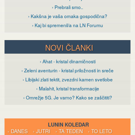
› Prebrali smo..
› Kakšna je vaša omaka gospodična?
› Kaj bi spremenil/a na LN Forumu
NOVI ČLANKI
› Ahat - kristal dinamičnosti
› Zeleni aventurin - kristal priložnosti in sreče
› Libijski zlati tektit, zvezdni kamen svetlobe
› Malahit, kristal transformacije
› Omrežje 5G. Je varno? Kako se zaščititi?
LUNIN KOLEDAR
› DANES
› JUTRI
› TA TEDEN
› TO LETO