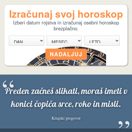
Izračunaj svoj horoskop
Izberi datum rojstva in izračunaj osebni horoskop
brezplačno.
“
Preden začneš slikati, moraš imeti v
konici čopiča srce, roko in misli.
”
Kitajski pregovor