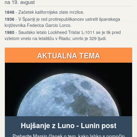
na 19. avgust
1848
- Začetek kalifornijske zlate mrzlice.
1936
- V Španiji je red protirepublikancev ustrelil španskega
književnika Federica Garcio Lorco.
1980
- Saudsko letalo Lockheed Tristar L-1011 se je tik pred
vzletom vnelo na letališču v Riadu; umrlo je 329 ljudi.
AKTUALNA TEMA
Hujšanje z Luno - Lunin post
Preberite Marsin članek o tem, kako lahko s pomočjo