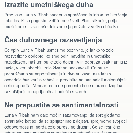
Izrazite umetniškega duha
Prav tako Luna v Ribah spodbuja sproščeno in lahkotno izražanje
talentov, ki so pogosto skriti in neizživeti. Ples, slikanje, petje,
muziciranje... vse naše delovanje je prežeto z veliko občutka.
Čas duhovnega razsvetljenja
Če vpliv Lune v Ribah usmerimo pozitivno, je lahko to zelo
razsvetljeno obdobje, ko smo polni navdiha in umetniško
razpoloženi, naš um pa je zelo dojemljiv in odprt za vsak namig iz
naše, v tem obdobju zelo živahne podzavesti. Če pa se
prepuščamo samopomilovanju in dvomu vase, nas lahko
obsedejo čustveni strahovi in prav hitro se nas poloti malodušje in
celo depresija. Vendar pa to ne pomeni, da se moramo izogibati
razmišljanju o neprijetnih ali bolečih stvareh.
Ne prepustite se sentimentalnosti
Luna v Ribah nam daje moč in razumevanje, da spregledamo
stvari take kot so, da se sprijaznimo z dejstvi, sprejmemo svoj del
odgovornosti in morda celo oprostimo drugim. Če se resnično
odpremo, smo sposobni spregledati in odvreči vse, česar ne