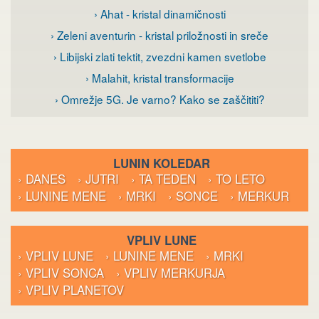
› Ahat - kristal dinamičnosti
› Zeleni aventurin - kristal priložnosti in sreče
› Libijski zlati tektit, zvezdni kamen svetlobe
› Malahit, kristal transformacije
› Omrežje 5G. Je varno? Kako se zaščititi?
LUNIN KOLEDAR
› DANES
› JUTRI
› TA TEDEN
› TO LETO
› LUNINE MENE
› MRKI
› SONCE
› MERKUR
VPLIV LUNE
› VPLIV LUNE
› LUNINE MENE
› MRKI
› VPLIV SONCA
› VPLIV MERKURJA
› VPLIV PLANETOV