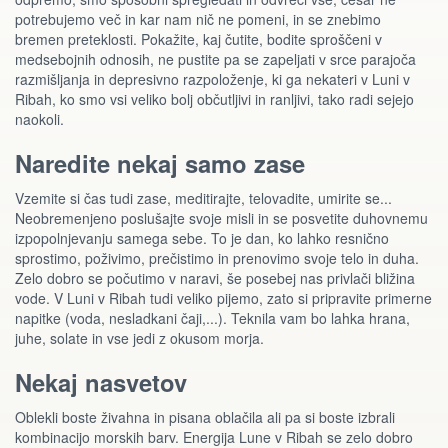
potrebujemo več in kar nam nič ne pomeni, in se znebimo
bremen preteklosti. Pokažite, kaj čutite, bodite sproščeni v
medsebojnih odnosih, ne pustite pa se zapeljati v srce parajoča
razmišljanja in depresivno razpoloženje, ki ga nekateri v Luni v
Ribah, ko smo vsi veliko bolj občutljivi in ranljivi, tako radi sejejo
naokoli.
Naredite nekaj samo zase
Vzemite si čas tudi zase, meditirajte, telovadite, umirite se...
Neobremenjeno poslušajte svoje misli in se posvetite duhovnemu
izpopolnjevanju samega sebe. To je dan, ko lahko resnično
sprostimo, poživimo, prečistimo in prenovimo svoje telo in duha.
Zelo dobro se počutimo v naravi, še posebej nas privlači bližina
vode. V Luni v Ribah tudi veliko pijemo, zato si pripravite primerne
napitke (voda, nesladkani čaji,...). Teknila vam bo lahka hrana,
juhe, solate in vse jedi z okusom morja.
Nekaj nasvetov
Oblekli boste živahna in pisana oblačila ali pa si boste izbrali
kombinacijo morskih barv. Energija Lune v Ribah se zelo dobro