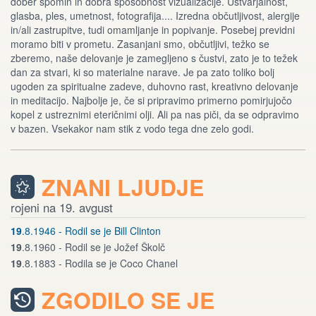
dober spomin in dobra sposobnost vizualizacije. Ustvarjalnost,
glasba, ples, umetnost, fotografija.... Izredna občutljivost, alergije
in/ali zastrupitve, tudi omamljanje in popivanje. Posebej previdni
moramo biti v prometu. Zasanjani smo, občutljivi, težko se
zberemo, naše delovanje je zamegljeno s čustvi, zato je to težek
dan za stvari, ki so materialne narave. Je pa zato toliko bolj
ugoden za spiritualne zadeve, duhovno rast, kreativno delovanje
in meditacijo. Najbolje je, če si pripravimo primerno pomirjujočo
kopel z ustreznimi eteričnimi olji. Ali pa nas piči, da se odpravimo
v bazen. Vsekakor nam stik z vodo tega dne zelo godi.
ZNANI LJUDJE
rojeni na 19. avgust
19
.8.1946 - Rodil se je Bill Clinton
19
.8.1960 - Rodil se je Jožef Školč
19
.8.1883 - Rodila se je Coco Chanel
ZGODILO SE JE