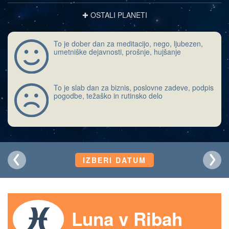
✚ OSTALI PLANETI
To je dober dan za meditacijo, nego, ljubezen,
umetniške dejavnosti, prošnje, hujšanje
To je slab dan za biznis, poslovne zadeve, podpis
pogodbe, težaško in rutinsko delo
IZBERI DATUM
Luna v Ribah