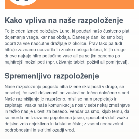
Kako vpliva na naše razpoloženje
To je eden izmed položajev Lune, ki poudari našo čustveno plat
dojemanja vsega, kar nas obdaja. Danes je dan, ko smo bolj
odprti za vse nadčutne dražljaje iz okolice. Prav tako pa tudi
hitreje zaznamo opozorila in znake našega telesa, ki jih druge
dneve najraje hitro potlačimo vase ali pa se jim ognemo po
najhitrejši možni poti (npr. uživanje tablet, poživil ali pomirjeval).
Spremenljivo razpoloženje
Naše razpoloženje pogosto niha iz ene skrajnosti v drugo, še
posebej, če svoji dejavnosti ne zastavimo točno določene smeri.
Naše razmišljanje je razpršeno, misli se nam prepletajo in
zapletajo, vsaka naša komunikacija nosi v sebi nekaj zmešnjave
in težko nas je uloviti za besedo. Vendar pa smo, kljub temu, da
se morda ne izražamo popolnoma jasno, sposobni videti vsako
dejstvo zelo objektivno in kristalno čisto; z vsemi neopaznimi
podrobnostmi in skritimi ozadji vred.