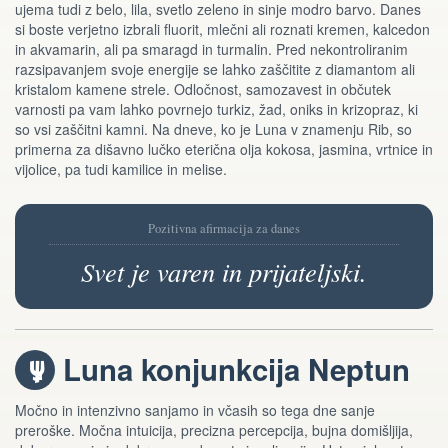
ujema tudi z belo, lila, svetlo zeleno in sinje modro barvo. Danes
si boste verjetno izbrali fluorit, mlečni ali roznati kremen, kalcedon
in akvamarin, ali pa smaragd in turmalin. Pred nekontroliranim
razsipavanjem svoje energije se lahko zaščitite z diamantom ali
kristalom kamene strele. Odločnost, samozavest in občutek
varnosti pa vam lahko povrnejo turkiz, žad, oniks in krizopraz, ki
so vsi zaščitni kamni. Na dneve, ko je Luna v znamenju Rib, so
primerna za dišavno lučko eterična olja kokosa, jasmina, vrtnice in
vijolice, pa tudi kamilice in melise.
Pozitivna afirmacija za danes
Svet je varen in prijateljski.
Luna konjunkcija Neptun
i
Močno in intenzivno sanjamo in včasih so tega dne sanje
preroške. Močna intuicija, precizna percepcija, bujna domišljija,