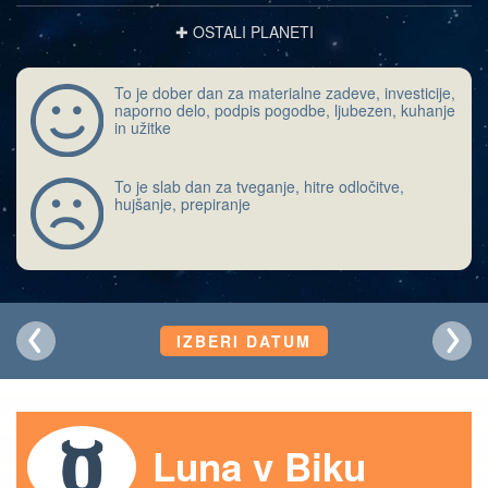
✚ OSTALI PLANETI
To je dober dan za materialne zadeve, investicije,
naporno delo, podpis pogodbe, ljubezen, kuhanje
in užitke
To je slab dan za tveganje, hitre odločitve,
hujšanje, prepiranje
IZBERI DATUM
Luna v Biku