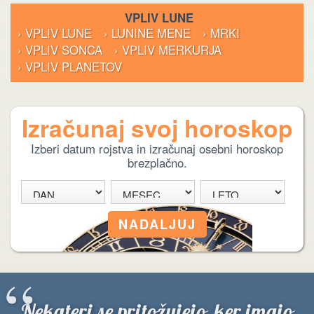
VPLIV LUNE
› VPLIV LUNE
› LUNINE MENE
› MRKI
› VPLIV SONCA
› VPLIV MERKURJA
› VPLIV PLANETOV
Izračunaj svoj horoskop
Izberi datum rojstva in izračunaj osebni horoskop
brezplačno.
“
Nekateri se pritožujejo, ker imajo