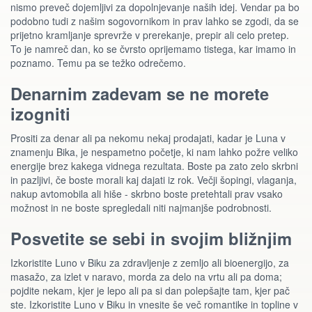
nismo preveč dojemljivi za dopolnjevanje naših idej. Vendar pa bo
podobno tudi z našim sogovornikom in prav lahko se zgodi, da se
prijetno kramljanje sprevrže v prerekanje, prepir ali celo pretep.
To je namreč dan, ko se čvrsto oprijemamo tistega, kar imamo in
poznamo. Temu pa se težko odrečemo.
Denarnim zadevam se ne morete
izogniti
Prositi za denar ali pa nekomu nekaj prodajati, kadar je Luna v
znamenju Bika, je nespametno početje, ki nam lahko požre veliko
energije brez kakega vidnega rezultata. Boste pa zato zelo skrbni
in pazljivi, če boste morali kaj dajati iz rok. Večji šopingi, vlaganja,
nakup avtomobila ali hiše - skrbno boste pretehtali prav vsako
možnost in ne boste spregledali niti najmanjše podrobnosti.
Posvetite se sebi in svojim bližnjim
Izkoristite Luno v Biku za zdravljenje z zemljo ali bioenergijo, za
masažo, za izlet v naravo, morda za delo na vrtu ali pa doma;
pojdite nekam, kjer je lepo ali pa si dan polepšajte tam, kjer pač
ste. Izkoristite Luno v Biku in vnesite še več romantike in topline v