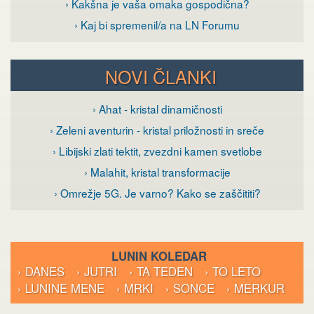
› Kakšna je vaša omaka gospodična?
› Kaj bi spremenil/a na LN Forumu
NOVI ČLANKI
› Ahat - kristal dinamičnosti
› Zeleni aventurin - kristal priložnosti in sreče
› Libijski zlati tektit, zvezdni kamen svetlobe
› Malahit, kristal transformacije
› Omrežje 5G. Je varno? Kako se zaščititi?
LUNIN KOLEDAR
› DANES
› JUTRI
› TA TEDEN
› TO LETO
› LUNINE MENE
› MRKI
› SONCE
› MERKUR