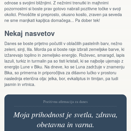
odnose s svojimi bližnjimi. Z nežnimi trenutki in majhnimi
pozornostmi si boste prav gotovo nabrali pozitivne točke v svoji
okolici. Privoščite si preprosto, okusno kosilo, zraven pa seveda
ne sme manjkati kapljica domačega... Pa dober tek!
Nekaj nasvetov
Danes se boste prijetno počutili v oblačilih pastelnih barv, nežno
zeleni, sinji, lila. Morda pa si boste raje izbrali zemeljske barve, ki
izžarevajo toplino in zemeljsko energijo. Roževec, smaragd, lapis
lazuli, turkiz in turmalin pa so tisti kristali, ki se najbolje ujemajo z
energijo Lune v Biku. Na dneve, ko se Luna zadržuje v znamenju
Bika, so primerna in priporočljiva za dišavno lučko v prostoru
naslednja eterična olja: jelka, bor, evkaliptus in timijan, pa tudi
jasmin in vrtnica.
Pozitivna afirmacija za danes
Moja prihodnost je svetla, zdrava,
obetavna in varna.