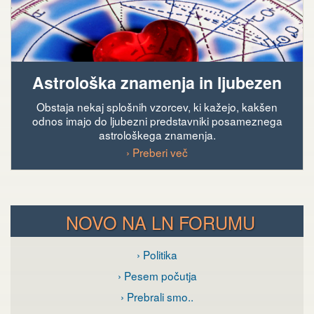
Astrološka znamenja in ljubezen
Obstaja nekaj splošnih vzorcev, ki kažejo, kakšen
odnos imajo do ljubezni predstavniki posameznega
astrološkega znamenja.
› Preberi več
NOVO NA LN FORUMU
› Politika
› Pesem počutja
› Prebrali smo..