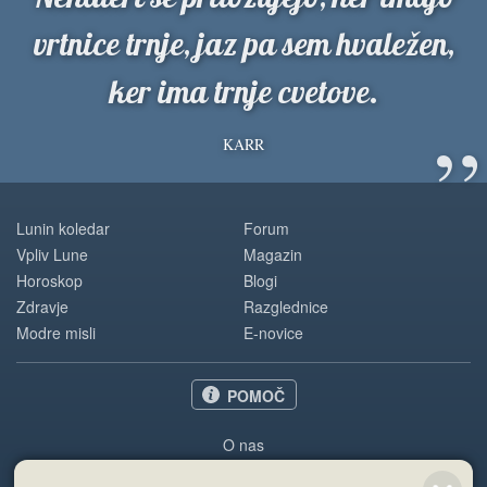
vrtnice trnje, jaz pa sem hvaležen,
ker ima trnje cvetove.
”
KARR
Lunin koledar
Forum
Vpliv Lune
Magazin
Horoskop
Blogi
Zdravje
Razglednice
Modre misli
E-novice
POMOČ
O nas
Oglaševanje