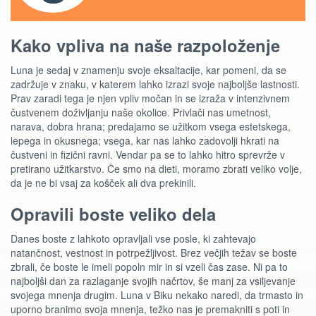
Kako vpliva na naše razpoloženje
Luna je sedaj v znamenju svoje eksaltacije, kar pomeni, da se
zadržuje v znaku, v katerem lahko izrazi svoje najboljše lastnosti.
Prav zaradi tega je njen vpliv močan in se izraža v intenzivnem
čustvenem doživljanju naše okolice. Privlači nas umetnost,
narava, dobra hrana; predajamo se užitkom vsega estetskega,
lepega in okusnega; vsega, kar nas lahko zadovolji hkrati na
čustveni in fizični ravni. Vendar pa se to lahko hitro sprevrže v
pretirano užitkarstvo. Če smo na dieti, moramo zbrati veliko volje,
da je ne bi vsaj za košček ali dva prekinili.
Opravili boste veliko dela
Danes boste z lahkoto opravljali vse posle, ki zahtevajo
natančnost, vestnost in potrpežljivost. Brez večjih težav se boste
zbrali, če boste le imeli popoln mir in si vzeli čas zase. Ni pa to
najboljši dan za razlaganje svojih načrtov, še manj za vsiljevanje
svojega mnenja drugim. Luna v Biku nekako naredi, da trmasto in
uporno branimo svoja mnenja, težko nas je premakniti s poti in