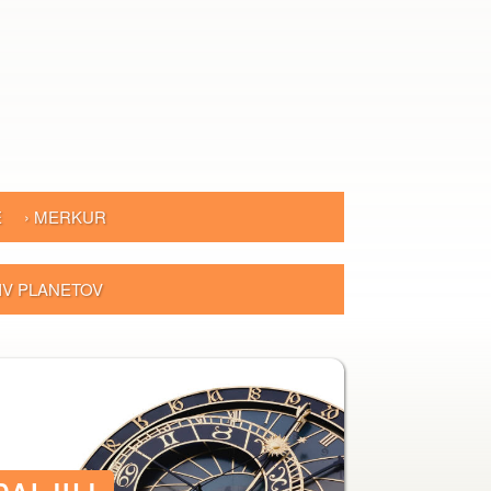
E
› MERKUR
LIV PLANETOV