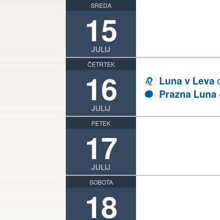
SREDA
15
JULIJ
ČETRTEK
16
Luna v Leva
o
E
Prazna Luna -
S
JULIJ
PETEK
17
JULIJ
SOBOTA
18