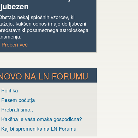
ljubezen
Obstaja nekaj splošnih vzorcev, ki
kažejo, kakšen odnos imajo do ljubezni
predstavniki posameznega astrološkega
znamenja.
› Preberi več
NOVO NA LN FORUMU
 Politika
› Pesem počutja
 Prebrali smo..
› Kakšna je vaša omaka gospodična?
› Kaj bi spremenil/a na LN Forumu