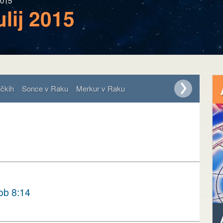
2015
ulij 2015
čkih
Sonce v Raku
Merkur v Raku
ob 8:14