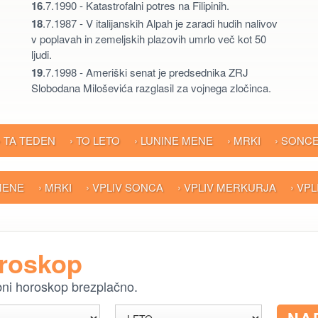
16
.7.1990 - Katastrofalni potres na Filipinih.
18
.7.1987 - V italijanskih Alpah je zaradi hudih nalivov
v poplavah in zemeljskih plazovih umrlo več kot 50
ljudi.
19
.7.1998 - Ameriški senat je predsednika ZRJ
Slobodana Miloševića razglasil za vojnega zločinca.
› TA TEDEN
› TO LETO
› LUNINE MENE
› MRKI
› SONC
 MENE
› MRKI
› VPLIV SONCA
› VPLIV MERKURJA
› VP
oroskop
ebni horoskop brezplačno.