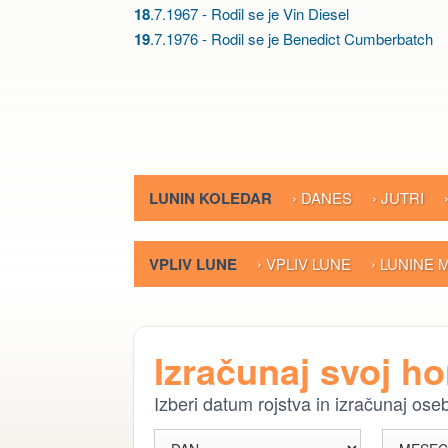
18
.7.1967 - Rodil se je Vin Diesel
19
.7.1976 - Rodil se je Benedict Cumberbatch
LUNIN KOLEDAR
› DANES
› JUTRI
VPLIV LUNE
› VPLIV LUNE
› LUNINE
Izračunaj svoj h
Izberi datum rojstva in izračunaj os