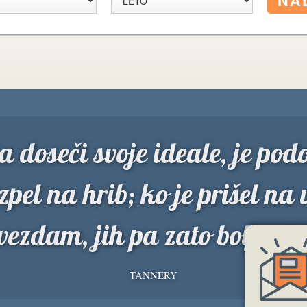
a doseči svoje ideale, je po
zpel na hrib; ko je prišel na 
vezdam, jih pa zato bolje vid
TANNERY