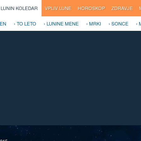
LUNIN KOLEDAR
VPLIV LUNE
HOROSKOP
ZDRAVJE
DEN
› TO LETO
› LUNINE MENE
› MRKI
› SONCE
›