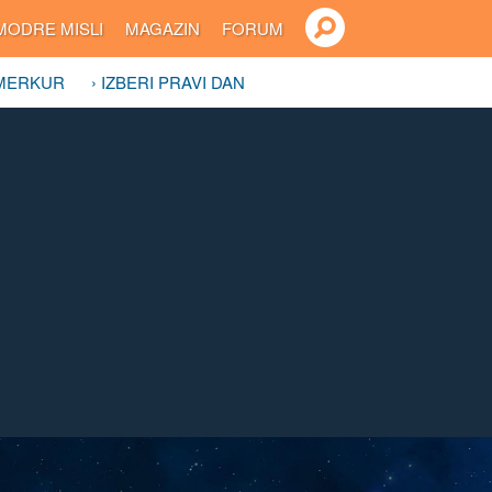
MODRE MISLI
MAGAZIN
FORUM
 MERKUR
› IZBERI PRAVI DAN