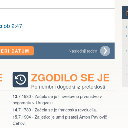
o
ob 2:47
›
›
›
BERI DATUM
Naslednji teden
›
E
ZGODILO SE JE
Pomembni dogodki iz preteklosti
13
.7.1930 - Začelo se je I. svetovno prvenstvo v
nogometu v Urugvaju.
14
.7.1789 - Začela se je francoska revolucija.
15
.7.1904 - Za jetiko je umrl pisatelj Anton Pavlovič
Čehov.