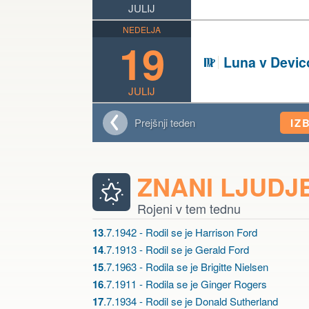
JULIJ
NEDELJA
19
Luna v Devic
F
JULIJ
Prejšnji teden
IZ
ZNANI LJUDJ
Rojeni v tem tednu
13
.7.1942 - Rodil se je Harrison Ford
14
.7.1913 - Rodil se je Gerald Ford
15
.7.1963 - Rodila se je Brigitte Nielsen
16
.7.1911 - Rodila se je Ginger Rogers
17
.7.1934 - Rodil se je Donald Sutherland