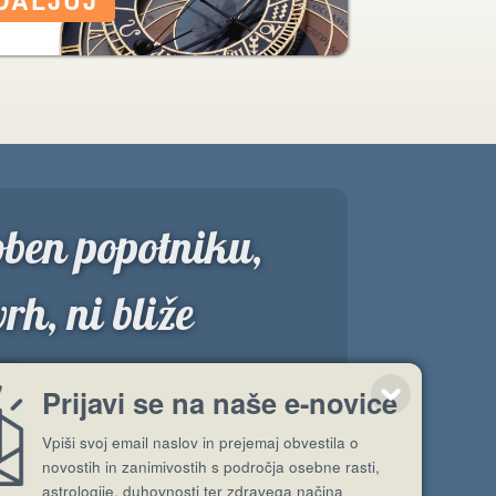
doben popotniku,
vrh, ni bliže
i.
Prijavi se na naše e-novice
Vpiši svoj email naslov in prejemaj obvestila o
novostih in zanimivostih s področja osebne rasti,
astrologije, duhovnosti ter zdravega načina