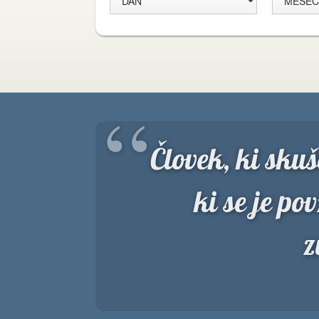
“
Človek, ki skuš
ki se je pov
z