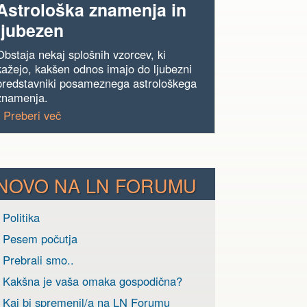
Astrološka znamenja in
ljubezen
Obstaja nekaj splošnih vzorcev, ki
kažejo, kakšen odnos imajo do ljubezni
predstavniki posameznega astrološkega
znamenja.
› Preberi več
NOVO NA LN FORUMU
 Politika
› Pesem počutja
 Prebrali smo..
› Kakšna je vaša omaka gospodična?
› Kaj bi spremenil/a na LN Forumu