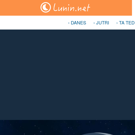
› DANES
› JUTRI
› TA TE