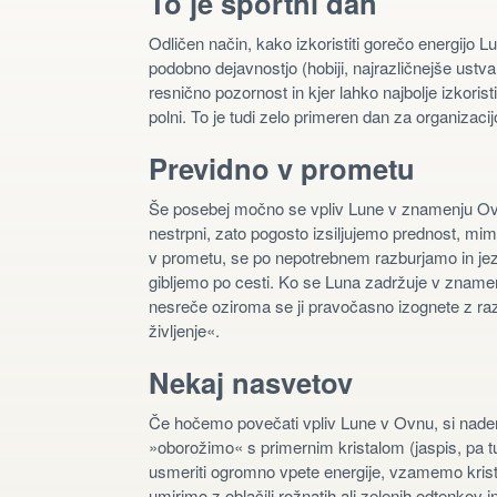
To je športni dan
Odličen način, kako izkoristiti gorečo energijo 
podobno dejavnostjo (hobiji, najrazličnejše ustv
resnično pozornost in kjer lahko najbolje izkoris
polni. To je tudi zelo primeren dan za organizaci
Previdno v prometu
Še posebej močno se vpliv Lune v znamenju Ov
nestrpni, zato pogosto izsiljujemo prednost, 
v prometu, se po nepotrebnem razburjamo in jezim
gibljemo po cesti. Ko se Luna zadržuje v znamen
nesreče oziroma se ji pravočasno izognete z ra
življenje«.
Nekaj nasvetov
Če hočemo povečati vpliv Lune v Ovnu, si nadene
»oborožimo« s primernim kristalom (jaspis, pa tu
usmeriti ogromno vpete energije, vzamemo krista
umirimo z oblačili rožnatih ali zelenih odtenkov i