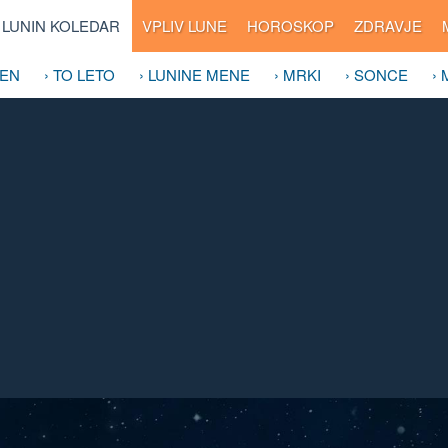
LUNIN KOLEDAR
VPLIV LUNE
HOROSKOP
ZDRAVJE
DEN
› TO LETO
› LUNINE MENE
› MRKI
› SONCE
›