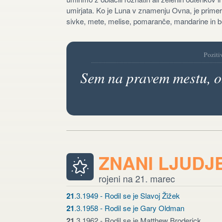
umirjata. Ko je Luna v znamenju Ovna, je primern
sivke, mete, melise, pomaranče, mandarine in 
Poziti
Sem na pravem mestu, o
ZNANI LJUDJ
rojeni na 21. marec
21
.3.1949 - Rodil se je Slavoj Žižek
21
.3.1958 - Rodil se je Gary Oldman
21
.3.1962 - Rodil se je Matthew Broderick