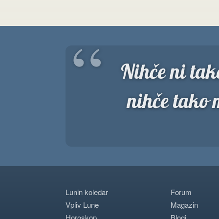
“
Nihče ni tako
nihče tako 
Lunin koledar
Forum
Vpliv Lune
Magazin
Horoskop
Blogi