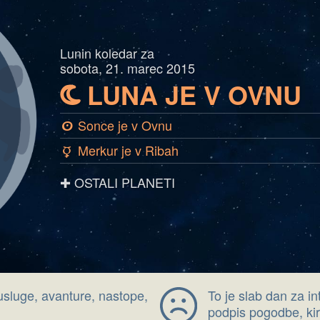
Lunin koledar za
sobota, 21. marec 2015
LUNA JE V OVNU
b
Sonce je v Ovnu
a
Merkur je v Ribah
c
✚ OSTALI PLANETI
usluge, avanture, nastope,
To je slab dan za in
podpis pogodbe, ki