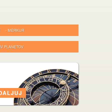
E
› MERKUR
LIV PLANETOV