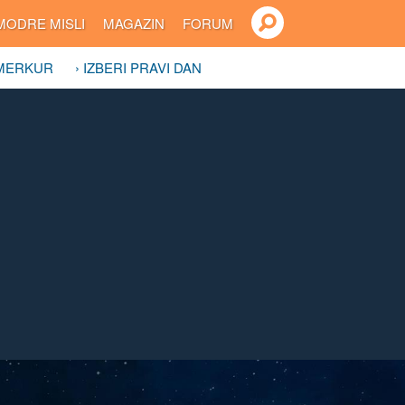
MODRE MISLI
MAGAZIN
FORUM
 MERKUR
› IZBERI PRAVI DAN