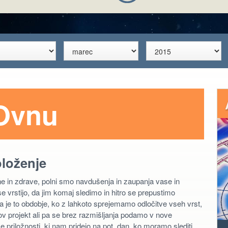
Ovnu
oloženje
čne in zdrave, polni smo navdušenja in zaupanja vase in
e vrstijo, da jim komaj sledimo in hitro se prepustimo
a je to obdobje, ko z lahkoto sprejemamo odločitve vseh vrst,
ov projekt ali pa se brez razmišljanja podamo v nove
se priložnosti, ki nam pridejo na pot, dan, ko moramo slediti