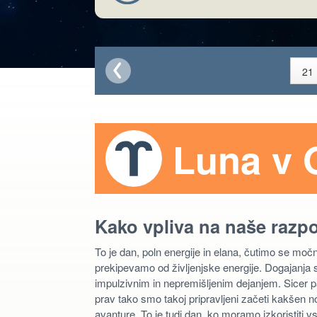
Luna v 
Kako vpliva na naše razp
To je dan, poln energije in elana, čutimo se mo
prekipevamo od življenjske energije. Dogajanja s
impulzivnim in nepremišljenim dejanjem. Sicer p
prav tako smo takoj pripravljeni začeti kakšen n
avanture. To je tudi dan, ko moramo izkoristiti v