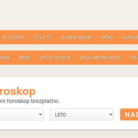
› TA TEDEN
› TO LETO
› LUNINE MENE
› MRKI
› SONC
 MENE
› MRKI
› VPLIV SONCA
› VPLIV MERKURJA
› VP
oroskop
ebni horoskop brezplačno.