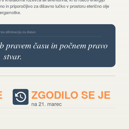
o in priporočljivo za dišavno lučko v prostoru eterično olje
bergamotke.
vna afirmacija za danes
b pravem času in počnem pravo
stvar.
E
ZGODILO SE JE
na 21. marec