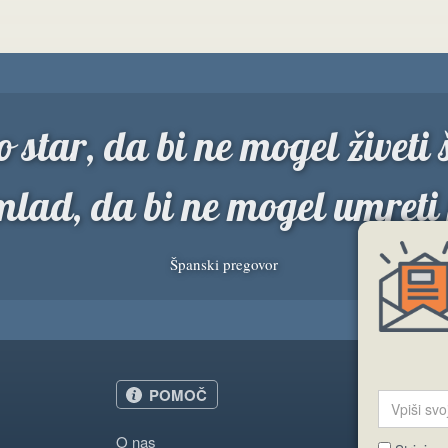
 star, da bi ne mogel živeti š
mlad, da bi ne mogel umreti
Španski pregovor
POMOČ
O nas