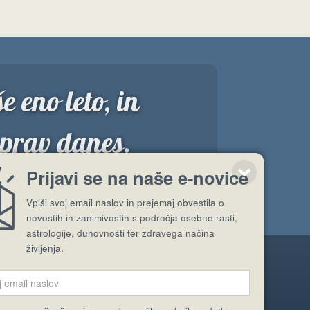
e eno leto, in
 prav danes.
”
Prijavi se na naše e-novice
Vpiši svoj email naslov in prejemaj obvestila o
novostih in zanimivostih s področja osebne rasti,
astrologije, duhovnosti ter zdravega načina
življenja.
Pošlji stran