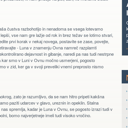
aša čustva razbohotijo in nenadoma se vsega lotevamo
 lepši, vse nam gre lažje od rok in brez težav se lotimo stvari,
edite prvi korak v nekaj novega, postavite se zase, povejte,
retiravajte - Luna v znamenju Ovna namreč razplamti
ekontrolirano dejavnost in gibanje, naredi pa nas tudi nestrpne
 na kar smo v Luni v Ovnu močno usmerjeni, pogosto
amo v zid, ker ga v svoji preveliki vnemi preprosto nismo
›
aokrog, zato je razumljivo, da se nam hitro pripeti kakšna
o paziti udarcev v glavo, ureznin in opeklin. Stalna
›
 nas spremlja, kadar je Luna v Ovnu, se pogosto izrazi tudi v
ni, bomo najverjetneje imeli tudi visoko vročino.