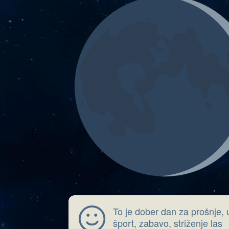
To je dober dan za prošnje, 
šport, zabavo, striženje las