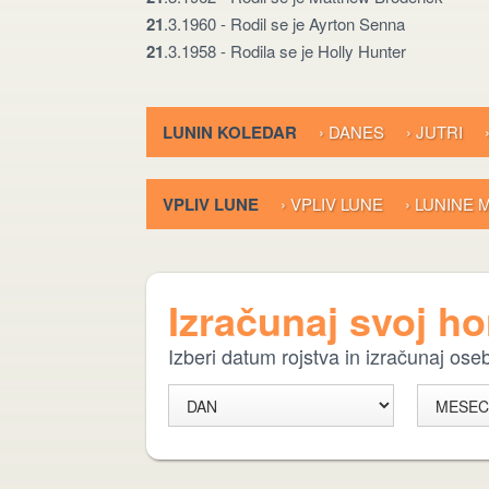
21
.3.1960 - Rodil se je Ayrton Senna
21
.3.1958 - Rodila se je Holly Hunter
LUNIN KOLEDAR
› DANES
› JUTRI
VPLIV LUNE
› VPLIV LUNE
› LUNINE
Izračunaj svoj h
Izberi datum rojstva in izračunaj os