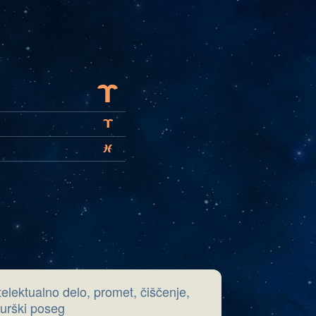
A
A
L
telektualno delo, promet, čiščenje,
rurški poseg