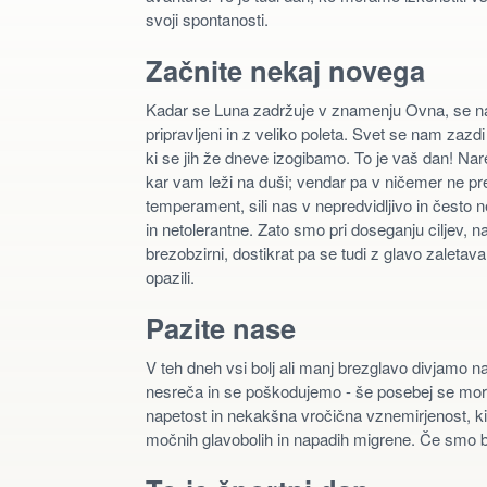
svoji spontanosti.
Začnite nekaj novega
Kadar se Luna zadržuje v znamenju Ovna, se n
pripravljeni in z veliko poleta. Svet se nam zazdi
ki se jih že dneve izogibamo. To je vaš dan! Nar
kar vam leži na duši; vendar pa v ničemer ne p
temperament, sili nas v nepredvidljivo in često n
in netolerantne. Zato smo pri doseganju ciljev,
brezobzirni, dostikrat pa se tudi z glavo zaletav
opazili.
Pazite nase
V teh dneh vsi bolj ali manj brezglavo divjamo n
nesreča in se poškodujemo - še posebej se moram
napetost in nekakšna vročična vznemirjenost, ki
močnih glavobolih in napadih migrene. Če smo bol