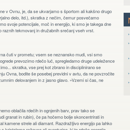
Lune v Ovnu, je, da se ukvarjamo s športom ali kakšno drugo
arjalno delo, itd.), skratka z nečim, čemur posvečamo
timo svoje potencijale, moč in energijo, ki smo je takega dne
jo raznih tekmovanj in družabnih srečanj vseh vrst.
›
›
na čuti v prometu; vsem se neznansko mudi, vsi smo
›
mimogrede prevozimo rdečo luč, spregledamo druge udeležence
o... skratka, vse prej kot zbrano in disciplinirano se
›
ju Ovna, bodite še posebej previdni v avtu, da ne povzročite
zumnim delovanjem in z jasno glavo. »Vzemi si čas, ne
mo oblačila rdečih in ognjenih barv, prav tako se
di granat in rubin), če pa hočemo bolje skoncentrirati in
l kamene strele ali diamant. Razdražljivo energijo pa lahko
n s kristaloma roževca ali aventurina, ki to rdečo energijo