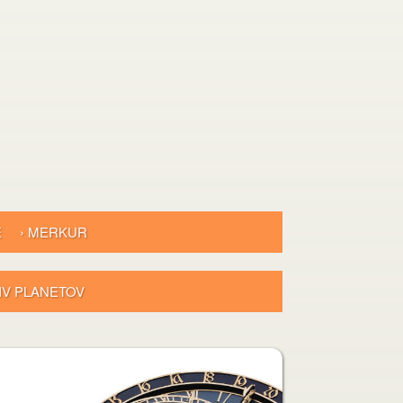
E
› MERKUR
LIV PLANETOV