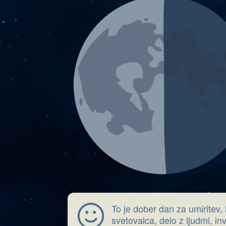
To je dober dan za umiritev, 
svetovalca, delo z ljudmi, inv