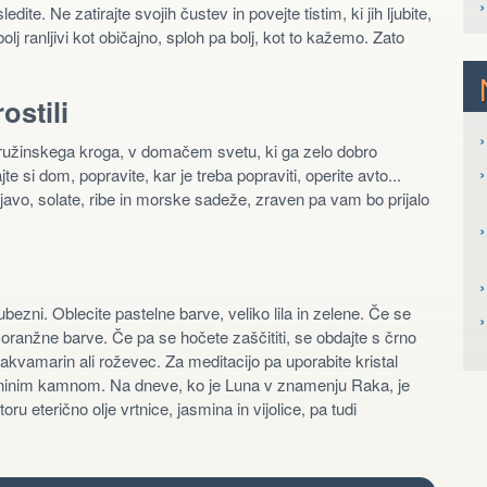
ledite. Ne zatirajte svojih čustev in povejte tistim, ki jih ljubite,
j ranljivi kot običajno, sploh pa bolj, kot to kažemo. Zato
.
ostili
›
družinskega kroga, v domačem svetu, ki ga zelo dobro
›
 si dom, popravite, kar je treba popraviti, operite avto...
lenjavo, solate, ribe in morske sadeže, zraven pa vam bo prijalo
›
›
jubezni. Oblecite pastelne barve, veliko lila in zelene. Če se
la oranžne barve. Če pa se hočete zaščititi, se obdajte s črno
akvamarin ali roževec. Za meditacijo pa uporabite kristal
uninim kamnom. Na dneve, ko je Luna v znamenju Raka, je
ru eterično olje vrtnice, jasmina in vijolice, pa tudi