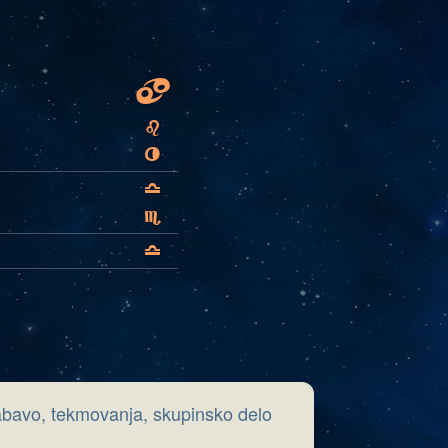
D
E
V
G
H
G
abavo, tekmovanja, skupinsko delo