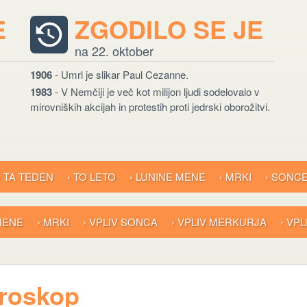
E
ZGODILO SE JE
na 22. oktober
1906
- Umrl je slikar Paul Cezanne.
1983
- V Nemčiji je več kot milijon ljudi sodelovalo v
mirovniških akcijah in protestih proti jedrski oborožitvi.
› TA TEDEN
› TO LETO
› LUNINE MENE
› MRKI
› SONC
 MENE
› MRKI
› VPLIV SONCA
› VPLIV MERKURJA
› VP
oroskop