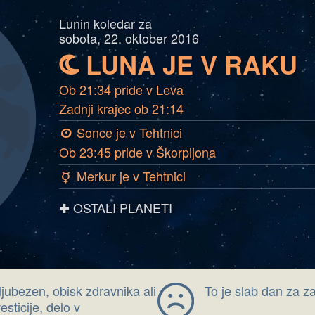
Lunin koledar za
sobota, 22. oktober 2016
LUNA JE V RAKU
b
Ob 21:34 pride v Leva
Zadnji krajec ob 21:14
Sonce je v Tehtnici
a
Ob 23:45 pride v Škorpijona
Merkur je v Tehtnici
c
✚ OSTALI PLANETI
ljubezen, obisk zdravnika ali
To je slab dan za z
esticije, delo v