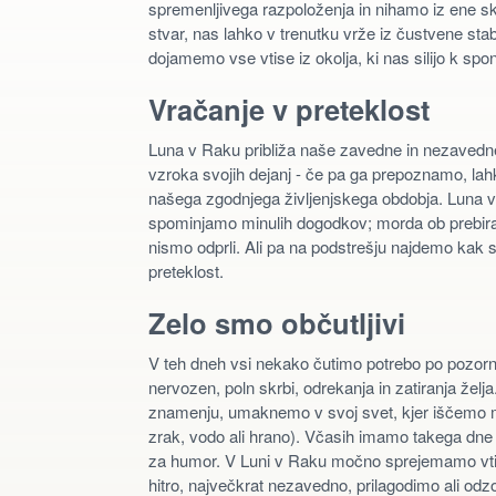
spremenljivega razpoloženja in nihamo iz ene s
stvar, nas lahko v trenutku vrže iz čustvene sta
dojamemo vse vtise iz okolja, ki nas silijo k sp
Vračanje v preteklost
Luna v Raku približa naše zavedne in nezaved
vzroka svojih dejanj - če pa ga prepoznamo, lahk
našega zgodnjega življenjskega obdobja. Luna v 
spominjamo minulih dogodkov; morda ob prebiranj
nismo odprli. Ali pa na podstrešju najdemo kak s
preteklost.
Zelo smo občutljivi
V teh dneh vsi nekako čutimo potrebo po pozorn
nervozen, poln skrbi, odrekanja in zatiranja želj
znamenju, umaknemo v svoj svet, kjer iščemo mir
zrak, vodo ali hrano). Včasih imamo takega dne
za humor. V Luni v Raku močno sprejemamo vtise
hitro, največkrat nezavedno, prilagodimo ali odz