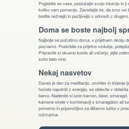
Poglobite se vase, poslušajte svojo intuicijo in ji s
koliko vam pomenijo. Zavedajte se, da smo vsi bol
bodite nežnejši in pazljivejši v odnosih z drugimi
Doma se boste najbolj spr
Najbolje se počutimo doma, v prijetnem okolju 
poznamo. Poskrbite za prijetno vzdušje, polepšajte
Pripravite si okusno kosilo ali večerjo; jejte ze
suho belo vino.
Nekaj nasvetov
Danes je dan za meditacijo, umiritev in širjenje l
hočete napolniti z energijo, se oblecite v oblači
barvo. Nadenite si lunin kamen, biser, smaragd, 
kamene strele v kombinaciji s smaragdom ali l
primerno in priporočljivo za dišavno lučko v prosto
rožmarina.