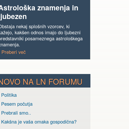
Astrološka znamenja in
ljubezen
Obstaja nekaj splošnih vzorcev, ki
kažejo, kakšen odnos imajo do ljubezni
predstavniki posameznega astrološkega
znamenja.
› Preberi več
NOVO NA LN FORUMU
 Politika
› Pesem počutja
 Prebrali smo..
› Kakšna je vaša omaka gospodična?