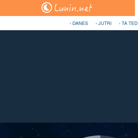
› DANES
› JUTRI
› TA TE