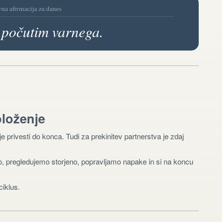
vna afirmacija za danes
 počutim varnega.
oloženje
je privesti do konca. Tudi za prekinitev partnerstva je zdaj
jo, pregledujemo storjeno, popravljamo napake in si na koncu
ciklus.