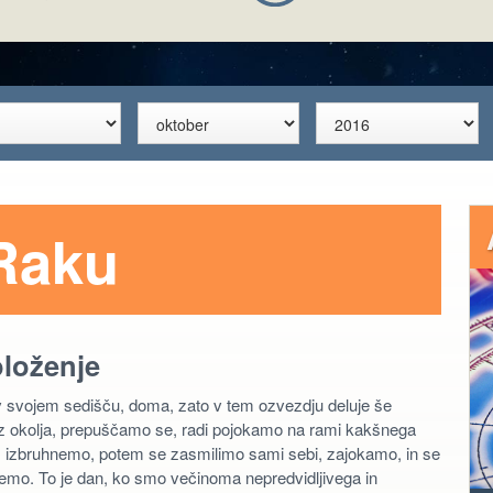
Raku
oloženje
 v svojem sedišču, doma, zato v tem ozvezdju deluje še
iz okolja, prepuščamo se, radi pojokamo na rami kakšnega
, izbruhnemo, potem se zasmilimo sami sebi, zajokamo, in se
jemo. To je dan, ko smo večinoma nepredvidljivega in