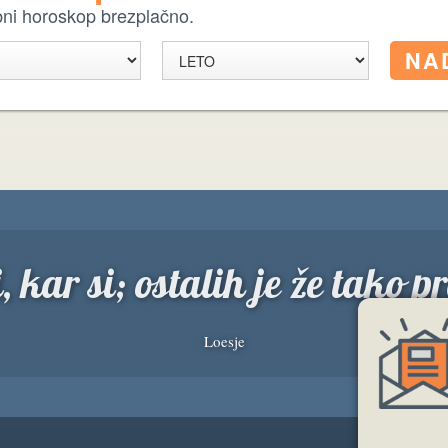
ebni horoskop brezplačno.
, kar si; ostalih je že tako pr
Loesje