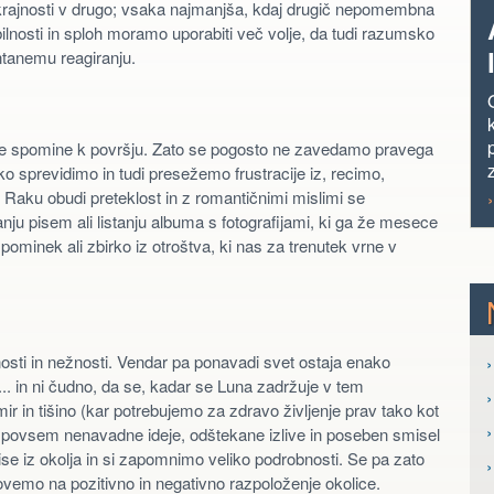
krajnosti v drugo; vsaka najmanjša, kdaj drugič nepomembna
bilnosti in sploh moramo uporabiti več volje, da tudi razumsko
ontanemu reagiranju.
ne spomine k površju. Zato se pogosto ne zavedamo pravega
o sprevidimo in tudi presežemo frustracije iz, recimo,
Raku obudi preteklost in z romantičnimi mislimi se
u pisem ali listanju albuma s fotografijami, ki ga že mesece
pominek ali zbirko iz otroštva, ki nas za trenutek vrne v
osti in nežnosti. Vendar pa ponavadi svet ostaja enako
›
a... in ni čudno, da se, kadar se Luna zadržuje v tem
 in tišino (kar potrebujemo za zdravo življenje prav tako kot
›
 povsem nenavadne ideje, odštekane izlive in poseben smisel
 iz okolja in si zapomnimo veliko podrobnosti. Se pa zato
ovemo na pozitivno in negativno razpoloženje okolice.