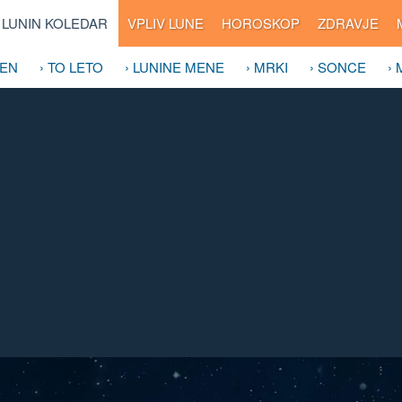
LUNIN KOLEDAR
VPLIV LUNE
HOROSKOP
ZDRAVJE
DEN
› TO LETO
› LUNINE MENE
› MRKI
› SONCE
›