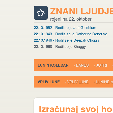
ZNANI LJUDJ
rojeni na 22. oktober
22
.10.1952 - Rodil se je Jeff Goldblum
22
.10.1943 - Rodila se je Catherine Deneuve
22
.10.1946 - Rodil se je Deepak Chopra
22
.10.1968 - Rodil se je Shaggy
LUNIN KOLEDAR
› DANES
› JUTRI
VPLIV LUNE
› VPLIV LUNE
› LUNINE
Izračunaj svoj h