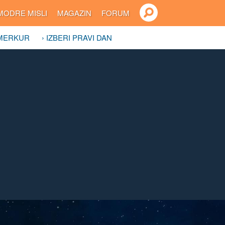
MODRE MISLI
MAGAZIN
FORUM
 MERKUR
› IZBERI PRAVI DAN