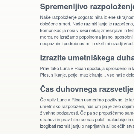
Spremenljivo razpoloženj
Naše razpoloženje pogosto niha iz ene skrajnost
določene smeri. Naše razmišljanje je razpršeno,
komunikacija nosi v sebi nekaj zmešnjave in tež
morda ne izražamo popolnoma jasno, sposobni vid
neopaznimi podrobnostmi in skritimi ozadji vred.
Izrazite umetniškega duh
Prav tako Luna v Ribah spodbuja sproščeno in lahk
Ples, slikanje, petje, muziciranje... vse naše del
Čas duhovnega razsvetlje
Če vpliv Lune v Ribah usmerimo pozitivno, je lah
umetniško razpoloženi, naš um pa je zelo dojeml
živahne podzavesti. Če pa se prepuščamo samo
strahovi in prav hitro se nas poloti malodušje i
izogibati razmišljanju o neprijetnih ali bolečih stv