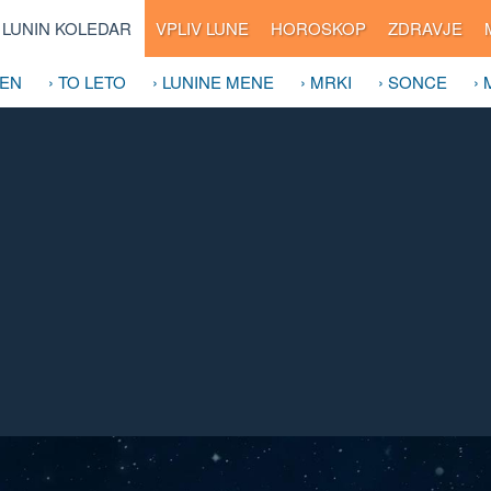
LUNIN KOLEDAR
VPLIV LUNE
HOROSKOP
ZDRAVJE
DEN
› TO LETO
› LUNINE MENE
› MRKI
› SONCE
›