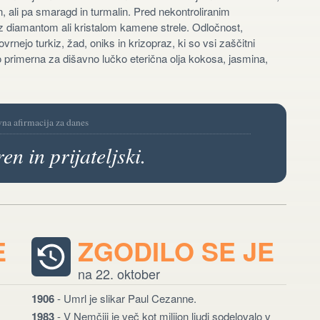
, ali pa smaragd in turmalin. Pred nekontroliranim
 z diamantom ali kristalom kamene strele. Odločnost,
nejo turkiz, žad, oniks in krizopraz, ki so vsi zaščitni
 primerna za dišavno lučko eterična olja kokosa, jasmina,
vna afirmacija za danes
ren in prijateljski.
E
ZGODILO SE JE
na 22. oktober
1906
- Umrl je slikar Paul Cezanne.
1983
- V Nemčiji je več kot milijon ljudi sodelovalo v