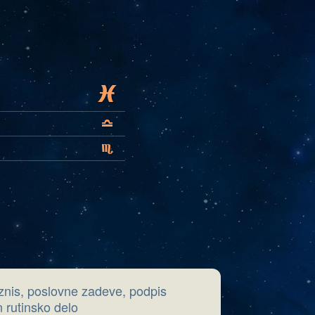
L
G
H
iznis, poslovne zadeve, podpis
 rutinsko delo