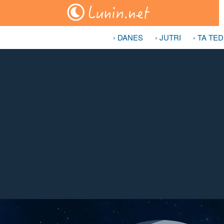
› DANES
› JUTRI
› TA TE