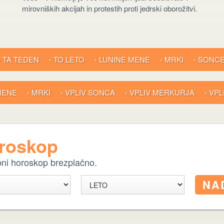
mirovniških akcijah in protestih proti jedrski oborožitvi.
› TA TEDEN
› TO LETO
› LUNINE MENE
› MRKI
› SONC
 MENE
› MRKI
› VPLIV SONCA
› VPLIV MERKURJA
› VP
oroskop
ebni horoskop brezplačno.