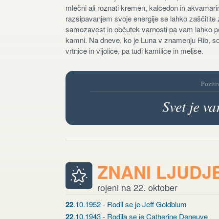
mlečni ali roznati kremen, kalcedon in akvamarin
razsipavanjem svoje energije se lahko zaščitite
samozavest in občutek varnosti pa vam lahko povr
kamni. Na dneve, ko je Luna v znamenju Rib, so
vrtnice in vijolice, pa tudi kamilice in melise.
Poziti
Svet je va
ZNANI LJUDJ
rojeni na 22. oktober
22
.10.1952 - Rodil se je Jeff Goldblum
22
.10.1943 - Rodila se je Catherine Deneuve