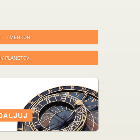
E
› MERKUR
LIV PLANETOV