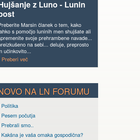
Hujšanje z Luno - Lunin
post
Preberite Marsin članek o tem, kako
lahko s pomočjo luninih men shujšate ali
spremenite svoje prehrambene navade...
preizkušeno na sebi... deluje, preprosto
in učinkovito...
› Preberi več
NOVO NA LN FORUMU
 Politika
› Pesem počutja
 Prebrali smo..
› Kakšna je vaša omaka gospodična?