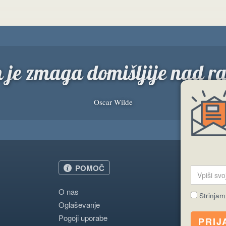
n je zmaga domišljije nad 
Oscar Wilde
POMOČ
O nas
Strinjam
Oglaševanje
Pogoji uporabe