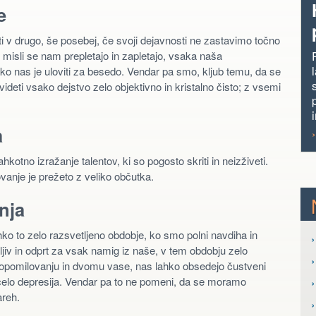
e
i v drugo, še posebej, če svoji dejavnosti ne zastavimo točno
 misli se nam prepletajo in zapletajo, vsaka naša
ko nas je uloviti za besedo. Vendar pa smo, kljub temu, da se
eti vsako dejstvo zelo objektivno in kristalno čisto; z vsemi
a
otno izražanje talentov, ki so pogosto skriti in neizživeti.
ovanje je prežeto z veliko občutka.
nja
ko to zelo razsvetljeno obdobje, ko smo polni navdiha in
›
jiv in odprt za vsak namig iz naše, v tem obdobju zelo
pomilovanju in dvomu vase, nas lahko obsedejo čustveni
n celo depresija. Vendar pa to ne pomeni, da se moramo
›
areh.