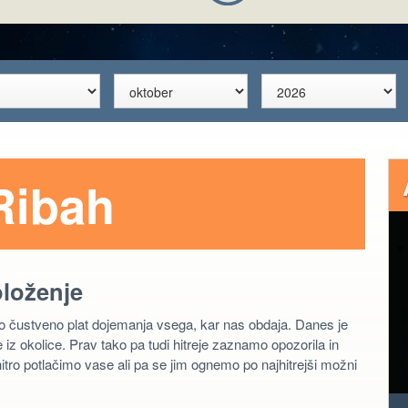
Ribah
oloženje
šo čustveno plat dojemanja vsega, kar nas obdaja. Danes je
 iz okolice. Prav tako pa tudi hitreje zaznamo opozorila in
hitro potlačimo vase ali pa se jim ognemo po najhitrejši možni