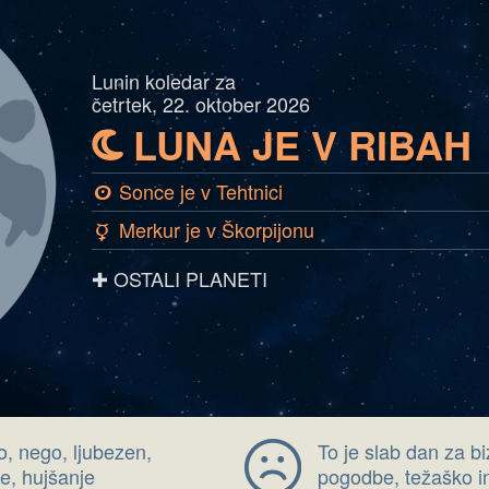
Lunin koledar za
četrtek, 22. oktober 2026
LUNA JE V RIBAH
b
Sonce je v Tehtnici
a
Merkur je v Škorpijonu
c
✚ OSTALI PLANETI
o, nego, ljubezen,
To je slab dan za b
e, hujšanje
pogodbe, težaško in