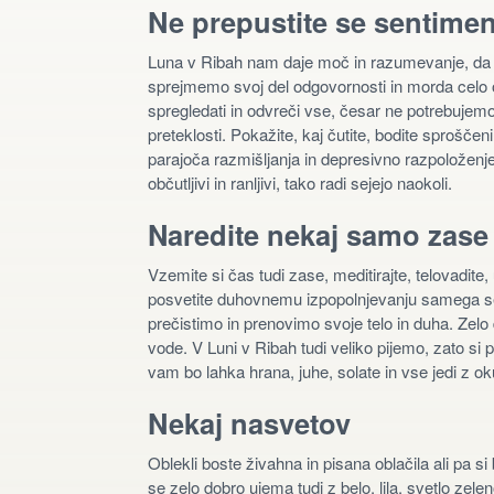
Ne prepustite se sentimen
Luna v Ribah nam daje moč in razumevanje, da s
sprejmemo svoj del odgovornosti in morda celo
spregledati in odvreči vse, česar ne potrebuje
preteklosti. Pokažite, kaj čutite, bodite sprošče
parajoča razmišljanja in depresivno razpoloženje,
občutljivi in ranljivi, tako radi sejejo naokoli.
Naredite nekaj samo zase
Vzemite si čas tudi zase, meditirajte, telovadite
posvetite duhovnemu izpopolnjevanju samega seb
prečistimo in prenovimo svoje telo in duha. Zelo
vode. V Luni v Ribah tudi veliko pijemo, zato si p
vam bo lahka hrana, juhe, solate in vse jedi z 
Nekaj nasvetov
Oblekli boste živahna in pisana oblačila ali pa s
se zelo dobro ujema tudi z belo, lila, svetlo zelen