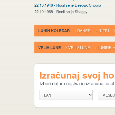
22
.10.1946 - Rodil se je Deepak Chopra
22
.10.1968 - Rodil se je Shaggy
LUNIN KOLEDAR
› DANES
› JUTRI
VPLIV LUNE
› VPLIV LUNE
› LUNINE
Izračunaj svoj h
Izberi datum rojstva in izračunaj os