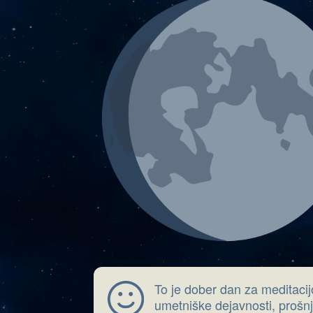
To je dober dan za meditacij
umetniške dejavnosti, prošnj