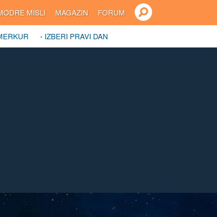
MODRE MISLI
MAGAZIN
FORUM
 MERKUR
› IZBERI PRAVI DAN