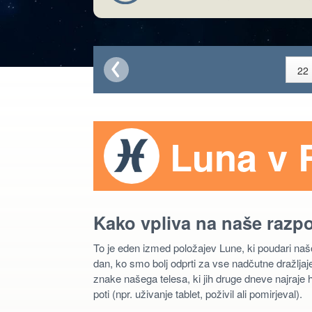
Luna v 
Kako vpliva na naše razp
To je eden izmed položajev Lune, ki poudari na
dan, ko smo bolj odprti za vse nadčutne dražljaje
znake našega telesa, ki jih druge dneve najraje 
poti (npr. uživanje tablet, poživil ali pomirjeval).