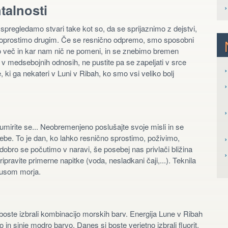
talnosti
pregledamo stvari take kot so, da se sprijaznimo z dejstvi,
 oprostimo drugim. Če se resnično odpremo, smo sposobni
mo več in kar nam nič ne pomeni, in se znebimo bremen
ni v medsebojnih odnosih, ne pustite pa se zapeljati v srce
›
 ki ga nekateri v Luni v Ribah, ko smo vsi veliko bolj
›
›
, umirite se... Neobremenjeno poslušajte svoje misli in se
e. To je dan, ko lahko resnično sprostimo, poživimo,
›
 dobro se počutimo v naravi, še posebej nas privlači bližina
ripravite primerne napitke (voda, nesladkani čaji,...). Teknila
okusom morja.
i boste izbrali kombinacijo morskih barv. Energija Lune v Ribah
o in sinje modro barvo. Danes si boste verjetno izbrali fluorit,