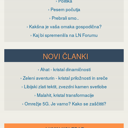
› Politika
› Pesem počutja
› Prebrali smo..
› Kakšna je vaša omaka gospodična?
› Kaj bi spremenil/a na LN Forumu
NOVI ČLANKI
› Ahat - kristal dinamičnosti
› Zeleni aventurin - kristal priložnosti in sreče
› Libijski zlati tektit, zvezdni kamen svetlobe
› Malahit, kristal transformacije
› Omrežje 5G. Je varno? Kako se zaščititi?