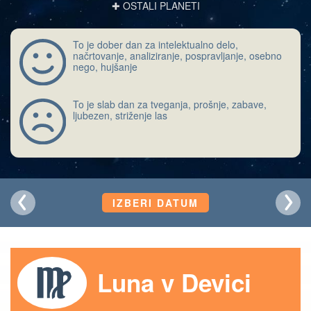
✚ OSTALI PLANETI
To je dober dan za intelektualno delo,
načrtovanje, analiziranje, pospravljanje, osebno
nego, hujšanje
To je slab dan za tveganja, prošnje, zabave,
ljubezen, striženje las
IZBERI DATUM
Luna v Devici