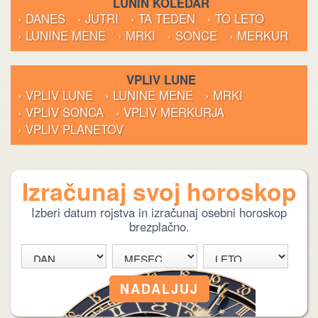
LUNIN KOLEDAR
› DANES
› JUTRI
› TA TEDEN
› TO LETO
› LUNINE MENE
› MRKI
› SONCE
› MERKUR
VPLIV LUNE
› VPLIV LUNE
› LUNINE MENE
› MRKI
› VPLIV SONCA
› VPLIV MERKURJA
› VPLIV PLANETOV
Izračunaj svoj horoskop
Izberi datum rojstva in izračunaj osebni horoskop
brezplačno.