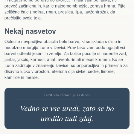
preveč začinjena in, kar je najpomembnejše, zdrava hrana. Pijte
zeliščne čaje (melisa, rman, preslica, lipa, tavžentroža), da
prečistite svoje telo.
Nekaj nasvetov
Oblecite nevpadljiva oblačila bele barve, ki se sklada s čisto in
nedolžno energijo Lune v Devici. Prav tako vam bodo ugajali vsi
barvni odtenki jeseni in zemlje. Za boljše počutje si nadenite žad,
jantar, jaspis, karneol, ahat, aventurin ali mlečni kremen. Ko se
Luna zadržuje v znamenju Device, so priporočljiva in primerna za
dišavno lučko v prostoru eterična olja sivke, cedre, limone,
kamilice in melise.
Pozitivna afirmacija za danes
Vedno se vse uredi, zato se bo
uredilo tudi zdaj.