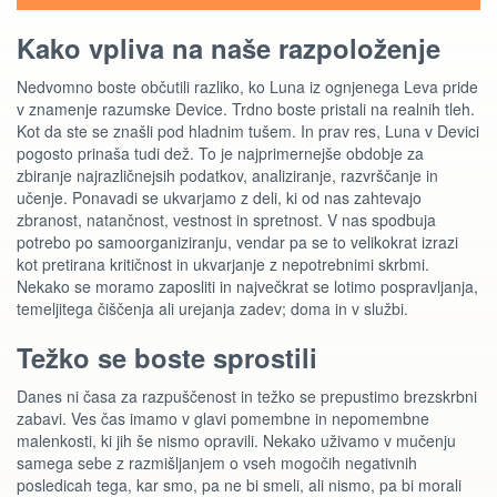
Kako vpliva na naše razpoloženje
Nedvomno boste občutili razliko, ko Luna iz ognjenega Leva pride
v znamenje razumske Device. Trdno boste pristali na realnih tleh.
Kot da ste se znašli pod hladnim tušem. In prav res, Luna v Devici
pogosto prinaša tudi dež. To je najprimernejše obdobje za
zbiranje najrazličnejsih podatkov, analiziranje, razvrščanje in
učenje. Ponavadi se ukvarjamo z deli, ki od nas zahtevajo
zbranost, natančnost, vestnost in spretnost. V nas spodbuja
potrebo po samoorganiziranju, vendar pa se to velikokrat izrazi
kot pretirana kritičnost in ukvarjanje z nepotrebnimi skrbmi.
Nekako se moramo zaposliti in največkrat se lotimo pospravljanja,
temeljitega čiščenja ali urejanja zadev; doma in v službi.
Težko se boste sprostili
Danes ni časa za razpuščenost in težko se prepustimo brezskrbni
zabavi. Ves čas imamo v glavi pomembne in nepomembne
malenkosti, ki jih še nismo opravili. Nekako uživamo v mučenju
samega sebe z razmišljanjem o vseh mogočih negativnih
posledicah tega, kar smo, pa ne bi smeli, ali nismo, pa bi morali