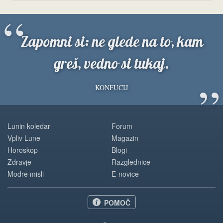
“
Zapomni si: ne glede na to, kam
greš, vedno si tukaj.
”
KONFUCIJ
Lunin koledar
Forum
Vpliv Lune
Magazin
Horoskop
Blogi
Zdravje
Razglednice
Modre misli
E-novice
POMOČ