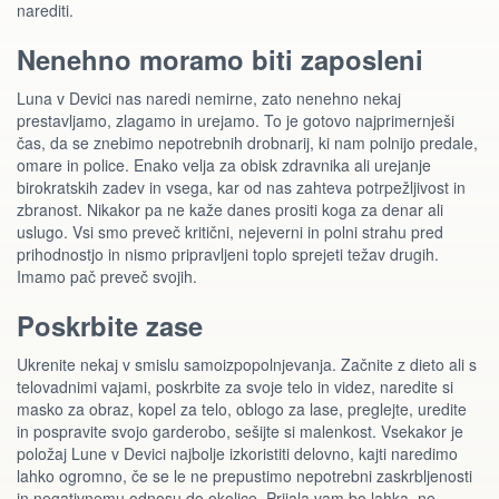
narediti.
Nenehno moramo biti zaposleni
Luna v Devici nas naredi nemirne, zato nenehno nekaj
prestavljamo, zlagamo in urejamo. To je gotovo najprimernješi
čas, da se znebimo nepotrebnih drobnarij, ki nam polnijo predale,
omare in police. Enako velja za obisk zdravnika ali urejanje
birokratskih zadev in vsega, kar od nas zahteva potrpežljivost in
zbranost. Nikakor pa ne kaže danes prositi koga za denar ali
uslugo. Vsi smo preveč kritični, nejeverni in polni strahu pred
prihodnostjo in nismo pripravljeni toplo sprejeti težav drugih.
Imamo pač preveč svojih.
Poskrbite zase
Ukrenite nekaj v smislu samoizpopolnjevanja. Začnite z dieto ali s
telovadnimi vajami, poskrbite za svoje telo in videz, naredite si
masko za obraz, kopel za telo, oblogo za lase, preglejte, uredite
in pospravite svojo garderobo, sešijte si malenkost. Vsekakor je
položaj Lune v Devici najbolje izkoristiti delovno, kajti naredimo
lahko ogromno, če se le ne prepustimo nepotrebni zaskrbljenosti
in negativnemu odnosu do okolice. Prijala vam bo lahka, ne