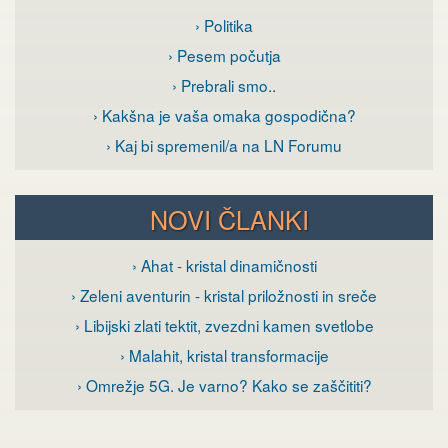
› Politika
› Pesem počutja
› Prebrali smo..
› Kakšna je vaša omaka gospodična?
› Kaj bi spremenil/a na LN Forumu
NOVI ČLANKI
› Ahat - kristal dinamičnosti
› Zeleni aventurin - kristal priložnosti in sreče
› Libijski zlati tektit, zvezdni kamen svetlobe
› Malahit, kristal transformacije
› Omrežje 5G. Je varno? Kako se zaščititi?