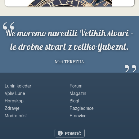
“
Ne moremo narediti Velikih stvari -
le drobne stvari z veliko ljubezni.
”
Mati TEREZIJA
Lunin koledar
Forum
Vpliv Lune
Magazin
Horoskop
Blogi
Zdravje
Razglednice
Modre misli
E-novice
POMOČ