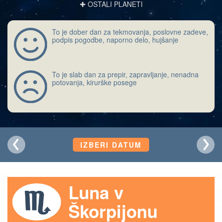
✚ OSTALI PLANETI
To je dober dan za tekmovanja, poslovne zadeve,
podpis pogodbe, naporno delo, hujšanje
To je slab dan za prepir, zapravljanje, nenadna
potovanja, kirurške posege
IZBERI DATUM
Luna v
Škorpijonu