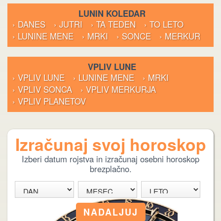
LUNIN KOLEDAR
› DANES
› JUTRI
› TA TEDEN
› TO LETO
› LUNINE MENE
› MRKI
› SONCE
› MERKUR
VPLIV LUNE
› VPLIV LUNE
› LUNINE MENE
› MRKI
› VPLIV SONCA
› VPLIV MERKURJA
› VPLIV PLANETOV
Izračunaj svoj horoskop
Izberi datum rojstva in izračunaj osebni horoskop
brezplačno.