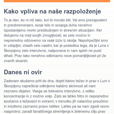
Kako vpliva na naše razpoloženje
To je dan, ko ni nič tako, kot bi moralo biti. Vsi smo prezaposleni
in preobremenjeni, svoje telo in svojega duha nenehno
izpostavljamo novim preizkušnjam in stresnim situacijam. Ker
delujemo na meji svojih zmogljivosti, se zelo močno in
neposredno odzovemo na vsak izziv iz okolja. Nepotrpežljivi smo
in vzkipljivi, včasih celo nasilni, kar je posledica tega, da je Luna v
Škorpijonu zelo intenzivna, našponana in nam sploh ne pusti
dihati. Prav tako nenehno odkrivamo nove pomanjkljivosti pri že
znanih stvareh.
Danes ni ovir
Zadevam skušamo priti do dna, dojeti bistvo težav in prav v Luni v
Škorpijonu največkrat odkrijemo kakšno skrivnost ali nam
neznano dejstvo. Vsega se lotevamo intenzivno, z veliko
koncentracije in z močno voljo. Zato se lahko hitro in neposredno
soočamo s težavami in ovirami; v trenutku jih natančno preučimo
in intuitivno zaznamo pravo rešitev. Lahko pa se nam zgodi ravno
nasprotno; zaradi fanatičnega stremljenja k želenemu cilju prav