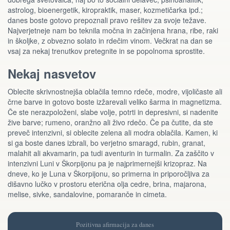
astrolog, bioenergetik, kiropraktik, maser, kozmetičarka ipd.;
danes boste gotovo prepoznali pravo rešitev za svoje težave.
Najverjetneje nam bo teknila močna in začinjena hrana, ribe, raki
in školjke, z obvezno solato in rdečim vinom. Večkrat na dan se
vsaj za nekaj trenutkov pretegnite in se popolnoma sprostite.
Nekaj nasvetov
Oblecite skrivnostnejša oblačila temno rdeče, modre, vijoličaste ali
črne barve in gotovo boste izžarevali veliko šarma in magnetizma.
Če ste nerazpoloženi, slabe volje, potrti in depresivni, si nadenite
žive barve; rumeno, oranžno ali živo rdečo. Če pa čutite, da ste
preveč intenzivni, si oblecite zelena ali modra oblačila. Kamen, ki
si ga boste danes izbrali, bo verjetno smaragd, rubin, granat,
malahit ali akvamarin, pa tudi aventurin in turmalin. Za zaščito v
intenzivni Luni v Škorpijonu pa je najprimernejši krizopraz. Na
dneve, ko je Luna v Škorpijonu, so primerna in priporočljiva za
dišavno lučko v prostoru eterična olja cedre, brina, majarona,
melise, sivke, sandalovine, pomaranče in cimeta.
Pozitivna afirmacija za danes