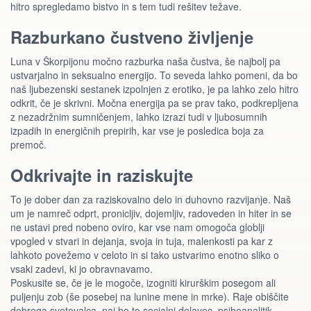
hitro spregledamo bistvo in s tem tudi rešitev težave.
Razburkano čustveno življenje
Luna v Škorpijonu močno razburka naša čustva, še najbolj pa
ustvarjalno in seksualno energijo. To seveda lahko pomeni, da bo
naš ljubezenski sestanek izpolnjen z erotiko, je pa lahko zelo hitro
odkrit, če je skrivni. Močna energija pa se prav tako, podkrepljena
z nezadržnim sumničenjem, lahko izrazi tudi v ljubosumnih
izpadih in energičnih prepirih, kar vse je posledica boja za
premoč.
Odkrivajte in raziskujte
To je dober dan za raziskovalno delo in duhovno razvijanje. Naš
um je namreč odprt, pronicljiv, dojemljiv, radoveden in hiter in se
ne ustavi pred nobeno oviro, kar vse nam omogoča globlji
vpogled v stvari in dejanja, svoja in tuja, malenkosti pa kar z
lahkoto povežemo v celoto in si tako ustvarimo enotno sliko o
vsaki zadevi, ki jo obravnavamo.
Poskusite se, če je le mogoče, izogniti kirurškim posegom ali
puljenju zob (še posebej na lunine mene in mrke). Raje obiščite
dobrega svetovalca, naj bo to socialni delavec, psihoanalitik,