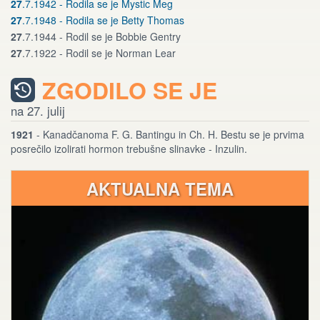
27
.7.1942 - Rodila se je Mystic Meg
27
.7.1948 - Rodila se je Betty Thomas
27
.7.1944 - Rodil se je Bobbie Gentry
27
.7.1922 - Rodil se je Norman Lear
ZGODILO SE JE
na 27. julij
1921
- Kanadčanoma F. G. Bantingu in Ch. H. Bestu se je prvima
posrečilo izolirati hormon trebušne slinavke - Inzulin.
AKTUALNA TEMA