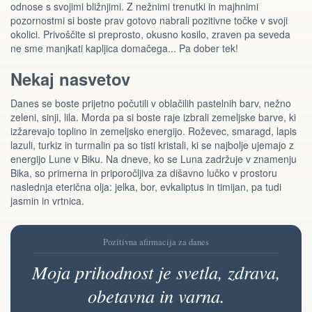
odnose s svojimi bližnjimi. Z nežnimi trenutki in majhnimi
pozornostmi si boste prav gotovo nabrali pozitivne točke v svoji
okolici. Privoščite si preprosto, okusno kosilo, zraven pa seveda
ne sme manjkati kapljica domačega... Pa dober tek!
Nekaj nasvetov
Danes se boste prijetno počutili v oblačilih pastelnih barv, nežno
zeleni, sinji, lila. Morda pa si boste raje izbrali zemeljske barve, ki
izžarevajo toplino in zemeljsko energijo. Roževec, smaragd, lapis
lazuli, turkiz in turmalin pa so tisti kristali, ki se najbolje ujemajo z
energijo Lune v Biku. Na dneve, ko se Luna zadržuje v znamenju
Bika, so primerna in priporočljiva za dišavno lučko v prostoru
naslednja eterična olja: jelka, bor, evkaliptus in timijan, pa tudi
jasmin in vrtnica.
Pozitivna afirmacija za danes
Moja prihodnost je svetla, zdrava,
obetavna in varna.