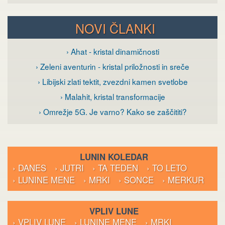
NOVI ČLANKI
› Ahat - kristal dinamičnosti
› Zeleni aventurin - kristal priložnosti in sreče
› Libijski zlati tektit, zvezdni kamen svetlobe
› Malahit, kristal transformacije
› Omrežje 5G. Je varno? Kako se zaščititi?
LUNIN KOLEDAR
› DANES
› JUTRI
› TA TEDEN
› TO LETO
› LUNINE MENE
› MRKI
› SONCE
› MERKUR
VPLIV LUNE
› VPLIV LUNE
› LUNINE MENE
› MRKI