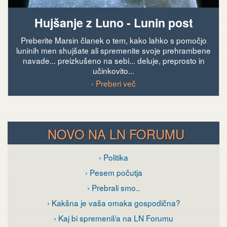
Hujšanje z Luno - Lunin post
Preberite Marsin članek o tem, kako lahko s pomočjo
luninih men shujšate ali spremenite svoje prehrambene
navade... preizkušeno na sebi... deluje, preprosto in
učinkovito...
› Preberi več
NOVO NA LN FORUMU
› Politika
› Pesem počutja
› Prebrali smo..
› Kakšna je vaša omaka gospodična?
› Kaj bi spremenil/a na LN Forumu