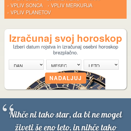
› VPLIV SONCA
› VPLIV MERKURJA
› VPLIV PLANETOV
Izračunaj svoj horoskop
Izberi datum rojstva in izračunaj osebni horoskop
brezplačno.
“
Nihče ni tako star, da bi ne mogel
živeti še eno leto, in nihče tako