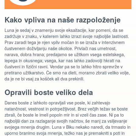
Kako vpliva na naše razpoloženje
Luna je sedaj v znamenju svoje eksaltacije, kar pomeni, da se
zadržuje v znaku, v katerem lahko izrazi svoje najboljše lastnosti.
Prav zaradi tega je njen vpliv močan in se izraža v intenzivnem
čustvenem doživljanju naše okolice. Privlači nas umetnost,
narava, dobra hrana; predajamo se užitkom vsega estetskega,
lepega in okusnega; vsega, kar nas lahko zadovolji hkrati na
čustveni in fizični ravni. Vendar pa se to lahko hitro sprevrže v
pretirano užitkarstvo. Če smo na dieti, moramo zbrati veliko volje,
da je ne bi vsaj za košček ali dva prekinili.
Opravili boste veliko dela
Danes boste z lahkoto opravljali vse posle, ki zahtevajo
natančnost, vestnost in potrpežljivost. Brez večjih težav se boste
zbrali, če boste le imeli popoln mir in si vzeli čas zase. Ni pa to
najboljši dan za razlaganje svojih načrtov, še manj za vsiljevanje
svojega mnenja drugim. Luna v Biku nekako naredi, da trmasto in
uporno branimo svoja mnenja, težko nas je premakniti s poti in