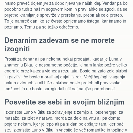
nismo preveč dojemljivi za dopolnjevanje naših idej. Vendar pa bo
podobno tudi z našim sogovornikom in prav lahko se zgodi, da se
prijetno kramljanje sprevrže v prerekanje, prepir ali celo pretep.
To je namreč dan, ko se čvrsto oprijemamo tistega, kar imamo in
poznamo. Temu pa se težko odrečemo.
Denarnim zadevam se ne morete
izogniti
Prositi za denar ali pa nekomu nekaj prodajati, kadar je Luna v
znamenju Bika, je nespametno početje, ki nam lahko požre veliko
energije brez kakega vidnega rezultata. Boste pa zato zelo skrbni
in pazljivi, če boste morali kaj dajati iz rok. Večji šopingi, vlaganja,
nakup avtomobila ali hiše - skrbno boste pretehtali prav vsako
možnost in ne boste spregledali niti najmanjše podrobnosti.
Posvetite se sebi in svojim bližnjim
Izkoristite Luno v Biku za zdravljenje z zemljo ali bioenergijo, za
masažo, za izlet v naravo, morda za delo na vrtu ali pa doma;
pojdite nekam, kjer je lepo ali pa si dan polepšajte tam, kjer pač
ste. Izkoristite Luno v Biku in vnesite še več romantike in topline v