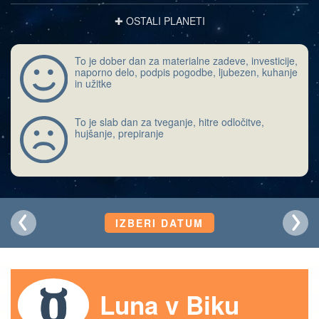
✚ OSTALI PLANETI
To je dober dan za materialne zadeve, investicije,
naporno delo, podpis pogodbe, ljubezen, kuhanje
in užitke
To je slab dan za tveganje, hitre odločitve,
hujšanje, prepiranje
IZBERI DATUM
Luna v Biku