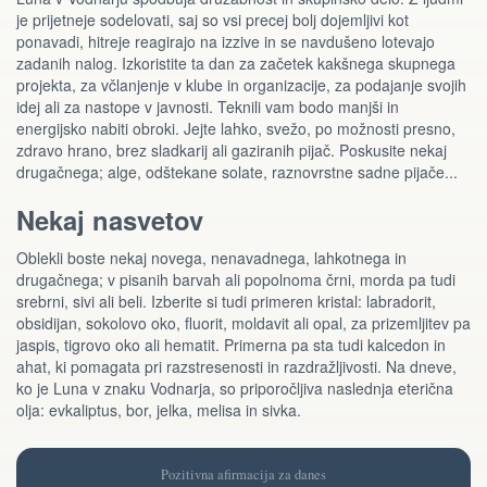
je prijetneje sodelovati, saj so vsi precej bolj dojemljivi kot
ponavadi, hitreje reagirajo na izzive in se navdušeno lotevajo
zadanih nalog. Izkoristite ta dan za začetek kakšnega skupnega
projekta, za včlanjenje v klube in organizacije, za podajanje svojih
idej ali za nastope v javnosti. Teknili vam bodo manjši in
energijsko nabiti obroki. Jejte lahko, svežo, po možnosti presno,
zdravo hrano, brez sladkarij ali gaziranih pijač. Poskusite nekaj
drugačnega; alge, odštekane solate, raznovrstne sadne pijače...
Nekaj nasvetov
Oblekli boste nekaj novega, nenavadnega, lahkotnega in
drugačnega; v pisanih barvah ali popolnoma črni, morda pa tudi
srebrni, sivi ali beli. Izberite si tudi primeren kristal: labradorit,
obsidijan, sokolovo oko, fluorit, moldavit ali opal, za prizemljitev pa
jaspis, tigrovo oko ali hematit. Primerna pa sta tudi kalcedon in
ahat, ki pomagata pri razstresenosti in razdražljivosti. Na dneve,
ko je Luna v znaku Vodnarja, so priporočljiva naslednja eterična
olja: evkaliptus, bor, jelka, melisa in sivka.
Pozitivna afirmacija za danes