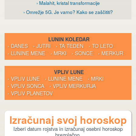
› Malahit, kristal transformacije
› Omrežje 5G. Je varno? Kako se zaščititi?
LUNIN KOLEDAR
› DANES
› JUTRI
› TA TEDEN
› TO LETO
› LUNINE MENE
› MRKI
› SONCE
› MERKUR
VPLIV LUNE
› VPLIV LUNE
› LUNINE MENE
› MRKI
› VPLIV SONCA
› VPLIV MERKURJA
› VPLIV PLANETOV
Izračunaj svoj horoskop
Izberi datum rojstva in izračunaj osebni horoskop
brezplačno.