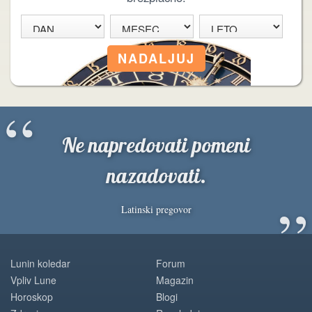
“
Ne napredovati pomeni
nazadovati.
”
Latinski pregovor
Lunin koledar
Forum
Vpliv Lune
Magazin
Horoskop
Blogi