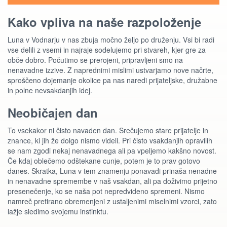
Kako vpliva na naše razpoloženje
Luna v Vodnarju v nas zbuja močno željo po druženju. Vsi bi radi
vse delili z vsemi in najraje sodelujemo pri stvareh, kjer gre za
obče dobro. Počutimo se prerojeni, pripravljeni smo na
nenavadne izzive. Z naprednimi mislimi ustvarjamo nove načrte,
sproščeno dojemanje okolice pa nas naredi prijateljske, družabne
in polne nevsakdanjih idej.
Neobičajen dan
To vsekakor ni čisto navaden dan. Srečujemo stare prijatelje in
znance, ki jih že dolgo nismo videli. Pri čisto vsakdanjih opravilih
se nam zgodi nekaj nenavadnega ali pa vpeljemo kakšno novost.
Če kdaj oblečemo odštekane cunje, potem je to prav gotovo
danes. Skratka, Luna v tem znamenju ponavadi prinaša nenadne
in nenavadne spremembe v naš vsakdan, ali pa doživimo prijetno
presenečenje, ko se naša pot nepredvideno spremeni. Nismo
namreč pretirano obremenjeni z ustaljenimi miselnimi vzorci, zato
lažje sledimo svojemu instinktu.