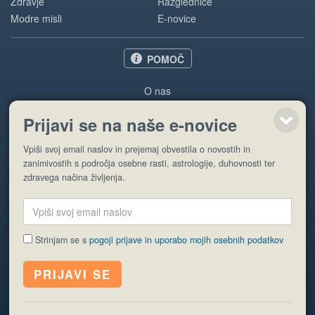
Zdravje
Razglednice
Modre misli
E-novice
POMOČ
O nas
Oglaševanje
Prijavi se na naše e-novice
Pogoji uporabe
Vpiši svoj email naslov in prejemaj obvestila o novostih in
Pošlji stran
zanimivostih s področja osebne rasti, astrologije, duhovnosti ter
zdravega načina življenja.
Strinjam se s
pogoji prijave in uporabo mojih osebnih podatkov
© EyeCatching. Vse pravice so pridržane.
ISSN 1581-2332
Politika piškotkov
Varstvo osebnih podatkov