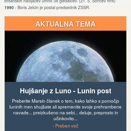
britanskih navijačev umrlo 38 gledalcev. (21. 5. Sončev mrk)
1990
- Boris Jelcin je postal predsednik ZSSR.
AKTUALNA TEMA
Hujšanje z Luno - Lunin post
Preberite Marsin članek o tem, kako lahko s pomočjo
luninih men shujšate ali spremenite svoje prehrambene
navade... preizkušeno na sebi... deluje, preprosto in
učinkovito...
› Preberi več