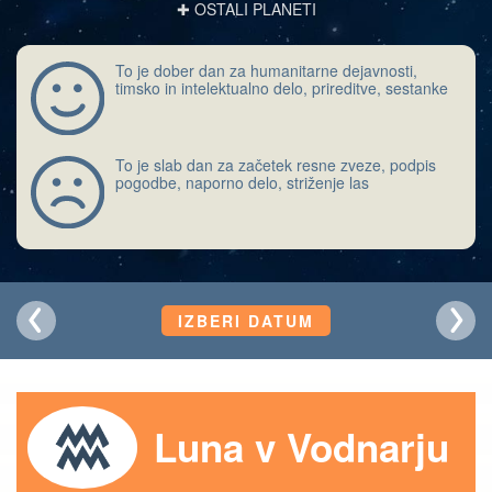
✚ OSTALI PLANETI
To je dober dan za humanitarne dejavnosti,
timsko in intelektualno delo, prireditve, sestanke
To je slab dan za začetek resne zveze, podpis
pogodbe, naporno delo, striženje las
IZBERI DATUM
Luna v Vodnarju