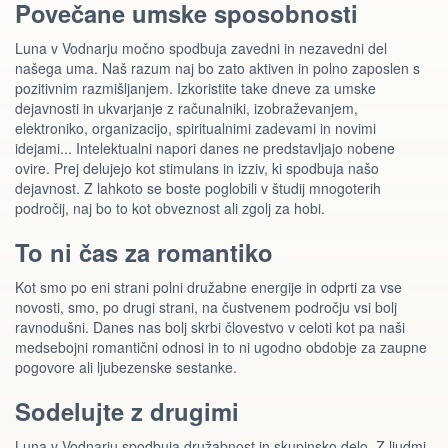
Povečane umske sposobnosti
Luna v Vodnarju močno spodbuja zavedni in nezavedni del
našega uma. Naš razum naj bo zato aktiven in polno zaposlen s
pozitivnim razmišljanjem. Izkoristite take dneve za umske
dejavnosti in ukvarjanje z računalniki, izobraževanjem,
elektroniko, organizacijo, spiritualnimi zadevami in novimi
idejami... Intelektualni napori danes ne predstavljajo nobene
ovire. Prej delujejo kot stimulans in izziv, ki spodbuja našo
dejavnost. Z lahkoto se boste poglobili v študij mnogoterih
področij, naj bo to kot obveznost ali zgolj za hobi.
To ni čas za romantiko
Kot smo po eni strani polni družabne energije in odprti za vse
novosti, smo, po drugi strani, na čustvenem področju vsi bolj
ravnodušni. Danes nas bolj skrbi človestvo v celoti kot pa naši
medsebojni romantični odnosi in to ni ugodno obdobje za zaupne
pogovore ali ljubezenske sestanke.
Sodelujte z drugimi
Luna v Vodnarju spodbuja družabnost in skupinsko delo. Z ljudmi