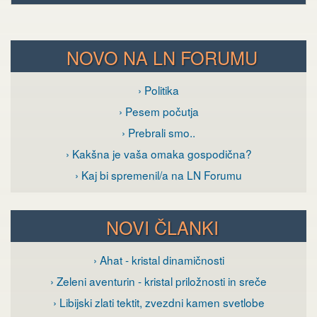
NOVO NA LN FORUMU
› Politika
› Pesem počutja
› Prebrali smo..
› Kakšna je vaša omaka gospodična?
› Kaj bi spremenil/a na LN Forumu
NOVI ČLANKI
› Ahat - kristal dinamičnosti
› Zeleni aventurin - kristal priložnosti in sreče
› Libijski zlati tektit, zvezdni kamen svetlobe