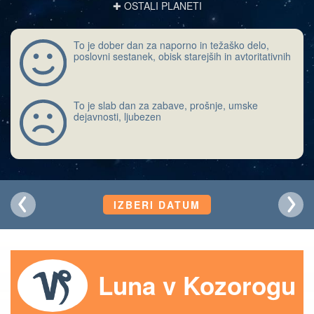
✚ OSTALI PLANETI
To je dober dan za naporno in težaško delo,
poslovni sestanek, obisk starejših in avtoritativnih
To je slab dan za zabave, prošnje, umske
dejavnosti, ljubezen
IZBERI DATUM
Luna v Kozorogu