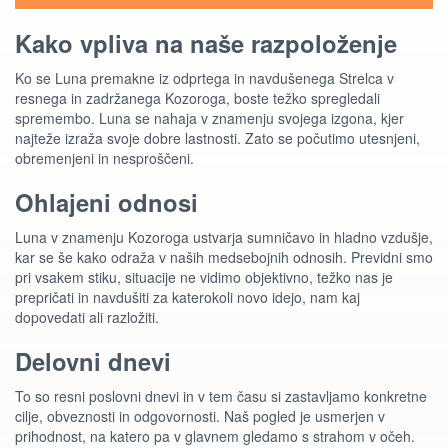
Kako vpliva na naše razpoloženje
Ko se Luna premakne iz odprtega in navdušenega Strelca v
resnega in zadržanega Kozoroga, boste težko spregledali
spremembo. Luna se nahaja v znamenju svojega izgona, kjer
najteže izraža svoje dobre lastnosti. Zato se počutimo utesnjeni,
obremenjeni in nesproščeni.
Ohlajeni odnosi
Luna v znamenju Kozoroga ustvarja sumničavo in hladno vzdušje,
kar se še kako odraža v naših medsebojnih odnosih. Previdni smo
pri vsakem stiku, situacije ne vidimo objektivno, težko nas je
prepričati in navdušiti za katerokoli novo idejo, nam kaj
dopovedati ali razložiti.
Delovni dnevi
To so resni poslovni dnevi in v tem času si zastavljamo konkretne
cilje, obveznosti in odgovornosti. Naš pogled je usmerjen v
prihodnost, na katero pa v glavnem gledamo s strahom v očeh.