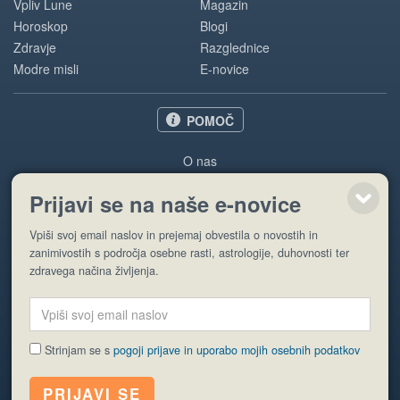
Vpliv Lune
Magazin
Horoskop
Blogi
Zdravje
Razglednice
Modre misli
E-novice
POMOČ
O nas
Oglaševanje
Prijavi se na naše e-novice
Pogoji uporabe
Vpiši svoj email naslov in prejemaj obvestila o novostih in
Pošlji stran
zanimivostih s področja osebne rasti, astrologije, duhovnosti ter
zdravega načina življenja.
Strinjam se s
pogoji prijave in uporabo mojih osebnih podatkov