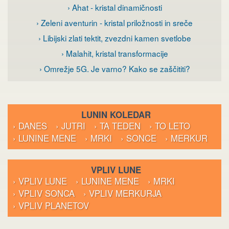
› Ahat - kristal dinamičnosti
› Zeleni aventurin - kristal priložnosti in sreče
› Libijski zlati tektit, zvezdni kamen svetlobe
› Malahit, kristal transformacije
› Omrežje 5G. Je varno? Kako se zaščititi?
LUNIN KOLEDAR
› DANES
› JUTRI
› TA TEDEN
› TO LETO
› LUNINE MENE
› MRKI
› SONCE
› MERKUR
VPLIV LUNE
› VPLIV LUNE
› LUNINE MENE
› MRKI
› VPLIV SONCA
› VPLIV MERKURJA
› VPLIV PLANETOV