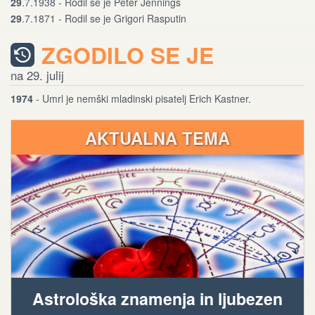
29
.7.1938 - Rodil se je Peter Jennings
29
.7.1871 - Rodil se je Grigori Rasputin
ZGODILO SE JE
na 29. julij
1974
- Umrl je nemški mladinski pisatelj Erich Kastner.
AKTUALNA TEMA
Astrološka znamenja in ljubezen