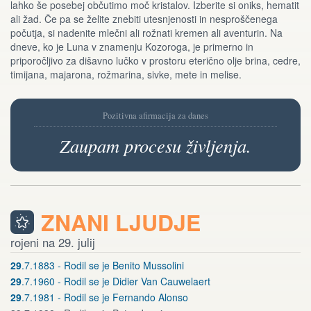
lahko še posebej občutimo moč kristalov. Izberite si oniks, hematit
ali žad. Če pa se želite znebiti utesnjenosti in nesproščenega
počutja, si nadenite mlečni ali rožnati kremen ali aventurin. Na
dneve, ko je Luna v znamenju Kozoroga, je primerno in
priporočljivo za dišavno lučko v prostoru eterično olje brina, cedre,
timijana, majarona, rožmarina, sivke, mete in melise.
Pozitivna afirmacija za danes
Zaupam procesu življenja.
ZNANI LJUDJE
rojeni na 29. julij
29
.7.1883 - Rodil se je Benito Mussolini
29
.7.1960 - Rodil se je Didier Van Cauwelaert
29
.7.1981 - Rodil se je Fernando Alonso