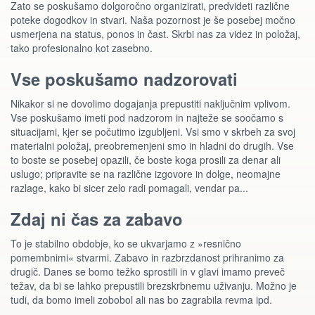
Zato se poskušamo dolgoročno organizirati, predvideti različne
poteke dogodkov in stvari. Naša pozornost je še posebej močno
usmerjena na status, ponos in čast. Skrbi nas za videz in položaj,
tako profesionalno kot zasebno.
Vse poskušamo nadzorovati
Nikakor si ne dovolimo dogajanja prepustiti naključnim vplivom.
Vse poskušamo imeti pod nadzorom in najteže se soočamo s
situacijami, kjer se počutimo izgubljeni. Vsi smo v skrbeh za svoj
materialni položaj, preobremenjeni smo in hladni do drugih. Vse
to boste se posebej opazili, če boste koga prosili za denar ali
uslugo; pripravite se na različne izgovore in dolge, neomajne
razlage, kako bi sicer zelo radi pomagali, vendar pa...
Zdaj ni čas za zabavo
To je stabilno obdobje, ko se ukvarjamo z »resnično
pomembnimi« stvarmi. Zabavo in razbrzdanost prihranimo za
drugič. Danes se bomo težko sprostili in v glavi imamo preveč
težav, da bi se lahko prepustili brezskrbnemu uživanju. Možno je
tudi, da bomo imeli zobobol ali nas bo zagrabila revma ipd.