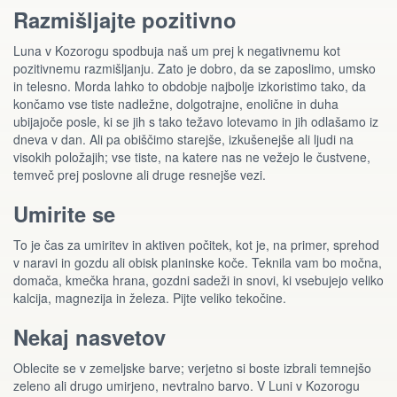
Razmišljajte pozitivno
Luna v Kozorogu spodbuja naš um prej k negativnemu kot
pozitivnemu razmišljanju. Zato je dobro, da se zaposlimo, umsko
in telesno. Morda lahko to obdobje najbolje izkoristimo tako, da
končamo vse tiste nadležne, dolgotrajne, enolične in duha
ubijajoče posle, ki se jih s tako težavo lotevamo in jih odlašamo iz
dneva v dan. Ali pa obiščimo starejše, izkušenejše ali ljudi na
visokih položajih; vse tiste, na katere nas ne vežejo le čustvene,
temveč prej poslovne ali druge resnejše vezi.
Umirite se
To je čas za umiritev in aktiven počitek, kot je, na primer, sprehod
v naravi in gozdu ali obisk planinske koče. Teknila vam bo močna,
domača, kmečka hrana, gozdni sadeži in snovi, ki vsebujejo veliko
kalcija, magnezija in železa. Pijte veliko tekočine.
Nekaj nasvetov
Oblecite se v zemeljske barve; verjetno si boste izbrali temnejšo
zeleno ali drugo umirjeno, nevtralno barvo. V Luni v Kozorogu