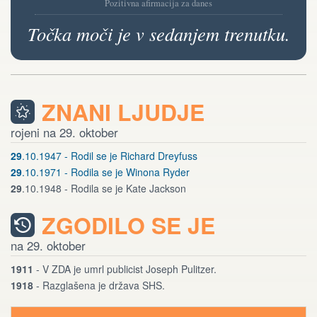
Pozitivna afirmacija za danes
Točka moči je v sedanjem trenutku.
ZNANI LJUDJE
rojeni na 29. oktober
29
.10.1947 - Rodil se je Richard Dreyfuss
29
.10.1971 - Rodila se je Winona Ryder
29
.10.1948 - Rodila se je Kate Jackson
ZGODILO SE JE
na 29. oktober
1911
- V ZDA je umrl publicist Joseph Pulitzer.
1918
- Razglašena je država SHS.