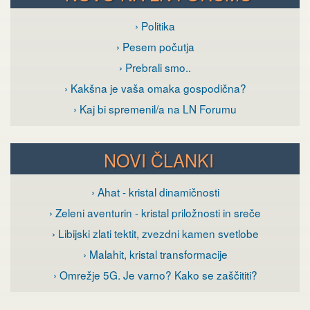
› Politika
› Pesem počutja
› Prebrali smo..
› Kakšna je vaša omaka gospodična?
› Kaj bi spremenil/a na LN Forumu
NOVI ČLANKI
› Ahat - kristal dinamičnosti
› Zeleni aventurin - kristal priložnosti in sreče
› Libijski zlati tektit, zvezdni kamen svetlobe
› Malahit, kristal transformacije
› Omrežje 5G. Je varno? Kako se zaščititi?