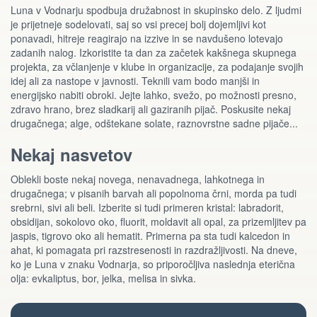
Luna v Vodnarju spodbuja družabnost in skupinsko delo. Z ljudmi
je prijetneje sodelovati, saj so vsi precej bolj dojemljivi kot
ponavadi, hitreje reagirajo na izzive in se navdušeno lotevajo
zadanih nalog. Izkoristite ta dan za začetek kakšnega skupnega
projekta, za včlanjenje v klube in organizacije, za podajanje svojih
idej ali za nastope v javnosti. Teknili vam bodo manjši in
energijsko nabiti obroki. Jejte lahko, svežo, po možnosti presno,
zdravo hrano, brez sladkarij ali gaziranih pijač. Poskusite nekaj
drugačnega; alge, odštekane solate, raznovrstne sadne pijače...
Nekaj nasvetov
Oblekli boste nekaj novega, nenavadnega, lahkotnega in
drugačnega; v pisanih barvah ali popolnoma črni, morda pa tudi
srebrni, sivi ali beli. Izberite si tudi primeren kristal: labradorit,
obsidijan, sokolovo oko, fluorit, moldavit ali opal, za prizemljitev pa
jaspis, tigrovo oko ali hematit. Primerna pa sta tudi kalcedon in
ahat, ki pomagata pri razstresenosti in razdražljivosti. Na dneve,
ko je Luna v znaku Vodnarja, so priporočljiva naslednja eterična
olja: evkaliptus, bor, jelka, melisa in sivka.