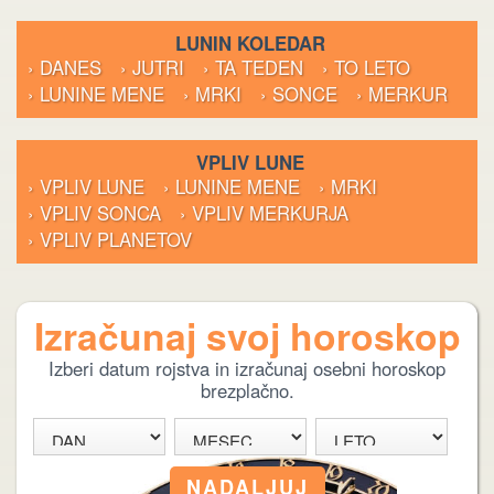
LUNIN KOLEDAR
› DANES
› JUTRI
› TA TEDEN
› TO LETO
› LUNINE MENE
› MRKI
› SONCE
› MERKUR
VPLIV LUNE
› VPLIV LUNE
› LUNINE MENE
› MRKI
› VPLIV SONCA
› VPLIV MERKURJA
› VPLIV PLANETOV
Izračunaj svoj horoskop
Izberi datum rojstva in izračunaj osebni horoskop
brezplačno.