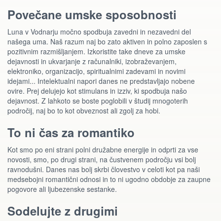
Povečane umske sposobnosti
Luna v Vodnarju močno spodbuja zavedni in nezavedni del
našega uma. Naš razum naj bo zato aktiven in polno zaposlen s
pozitivnim razmišljanjem. Izkoristite take dneve za umske
dejavnosti in ukvarjanje z računalniki, izobraževanjem,
elektroniko, organizacijo, spiritualnimi zadevami in novimi
idejami... Intelektualni napori danes ne predstavljajo nobene
ovire. Prej delujejo kot stimulans in izziv, ki spodbuja našo
dejavnost. Z lahkoto se boste poglobili v študij mnogoterih
področij, naj bo to kot obveznost ali zgolj za hobi.
To ni čas za romantiko
Kot smo po eni strani polni družabne energije in odprti za vse
novosti, smo, po drugi strani, na čustvenem področju vsi bolj
ravnodušni. Danes nas bolj skrbi človestvo v celoti kot pa naši
medsebojni romantični odnosi in to ni ugodno obdobje za zaupne
pogovore ali ljubezenske sestanke.
Sodelujte z drugimi