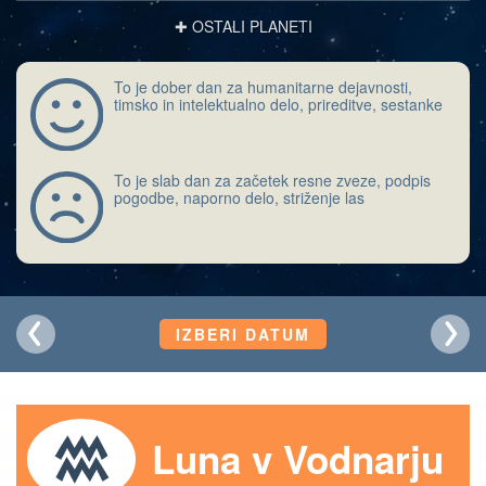
✚ OSTALI PLANETI
To je dober dan za humanitarne dejavnosti,
timsko in intelektualno delo, prireditve, sestanke
To je slab dan za začetek resne zveze, podpis
pogodbe, naporno delo, striženje las
IZBERI DATUM
Luna v Vodnarju