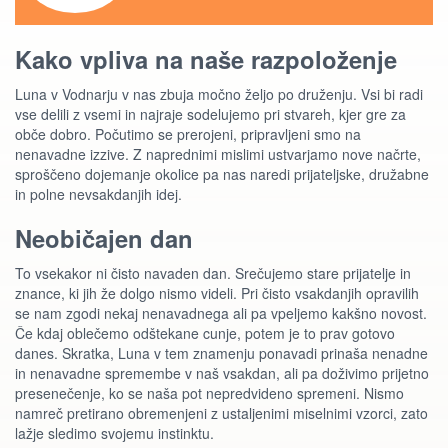
Kako vpliva na naše razpoloženje
Luna v Vodnarju v nas zbuja močno željo po druženju. Vsi bi radi
vse delili z vsemi in najraje sodelujemo pri stvareh, kjer gre za
obče dobro. Počutimo se prerojeni, pripravljeni smo na
nenavadne izzive. Z naprednimi mislimi ustvarjamo nove načrte,
sproščeno dojemanje okolice pa nas naredi prijateljske, družabne
in polne nevsakdanjih idej.
Neobičajen dan
To vsekakor ni čisto navaden dan. Srečujemo stare prijatelje in
znance, ki jih že dolgo nismo videli. Pri čisto vsakdanjih opravilih
se nam zgodi nekaj nenavadnega ali pa vpeljemo kakšno novost.
Če kdaj oblečemo odštekane cunje, potem je to prav gotovo
danes. Skratka, Luna v tem znamenju ponavadi prinaša nenadne
in nenavadne spremembe v naš vsakdan, ali pa doživimo prijetno
presenečenje, ko se naša pot nepredvideno spremeni. Nismo
namreč pretirano obremenjeni z ustaljenimi miselnimi vzorci, zato
lažje sledimo svojemu instinktu.