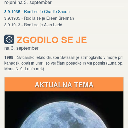
rojeni na 3. september
3
.9.1965 - Rodil se je Charlie Sheen
3
.9.1935 - Rodila se je Eileen Brennan
3
.9.1913 - Rodil se je Alan Ladd
ZGODILO SE JE
na 3. september
1998
- Švicarsko letalo družbe Swissair je strmoglavilo v morje pri
kanadski obali in umrli so vsi člani posadke in vsi potniki (Luna op.
Mars, 6. 9. Lunin mrk).
AKTUALNA TEMA