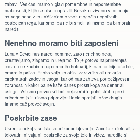
zabavi. Ves čas imamo v glavi pomembne in nepomembne
malenkosti, ki jih še nismo opravili. Nekako uživamo v mučenju
samega sebe z razmišljanjem o vseh mogočih negativnih
posledicah tega, kar smo, pa ne bi smeli, ali nismo, pa bi morali
narediti.
Nenehno moramo biti zaposleni
Luna v Devici nas naredi nemirne, zato nenehno nekaj
prestavljamo, zlagamo in urejamo. To je gotovo najprimernješi
čas, da se znebimo nepotrebnih drobnarij, ki nam polnijo predale,
omare in police. Enako velja za obisk zdravnika ali urejanje
birokratskih zadev in vsega, kar od nas zahteva potrpežljivost in
zbranost. Nikakor pa ne kaže danes prositi koga za denar ali
uslugo. Vsi smo preveč kritični, nejeverni in polni strahu pred
prihodnostjo in nismo pripravljeni toplo sprejeti težav drugih.
Imamo pač preveč svojih.
Poskrbite zase
Ukrenite nekaj v smislu samoizpopolnjevanja. Začnite z dieto ali s
telovadnimi vajami, poskrbite za svoje telo in videz, naredite si