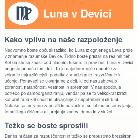
Luna v Devici
Kako vpliva na naše razpoloženje
Nedvomno boste občutili razliko, ko Luna iz ognjenega Leva pride
v znamenje razumske Device. Trdno boste pristali na realnih tleh.
Kot da ste se znašli pod hladnim tušem. In prav res, Luna v Devici
pogosto prinaša tudi dež. To je najprimernejše obdobje za
zbiranje najrazličnejsih podatkov, analiziranje, razvrščanje in
učenje. Ponavadi se ukvarjamo z deli, ki od nas zahtevajo
zbranost, natančnost, vestnost in spretnost. V nas spodbuja
potrebo po samoorganiziranju, vendar pa se to velikokrat izrazi
kot pretirana kritičnost in ukvarjanje z nepotrebnimi skrbmi.
Nekako se moramo zaposliti in največkrat se lotimo pospravljanja,
temeljitega čiščenja ali urejanja zadev; doma in v službi.
Težko se boste sprostili
Danes ni časa za razpuščenost in težko se prepustimo brezskrbni