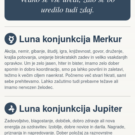
uredilo tudi zdaj.
Luna konjunkcija Merkur
c
Akcija, nemir, gibanje, študij, igra, književnost, govor, druženje,
krajša potovanja, urejanje birokratskih zadev in veliko vsakdanjih
opravkov. Um je zelo jasen, hiter in bister, imamo zelo dober
spomin in dobro koordinacijo, smo pa lahko površni in zaletavi,
težimo k večim ciljem naenkrat. Počnemo več stvari hkrati, sami
sebe prehitevamo. Lahko začutimo tudi prebavne težave ali
imamo nervozen želodec.
Luna konjunkcija Jupiter
f
Zadovoljstvo, blagostanje, dobiček, dobro zdravje ali nova
energija za ozdravitev. Izobilje, dobre novice in darila. Nagrade,
priznanja in napredovanje. Dober položaj za raznovrstne