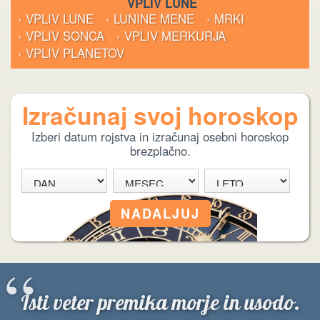
VPLIV LUNE
› VPLIV LUNE
› LUNINE MENE
› MRKI
› VPLIV SONCA
› VPLIV MERKURJA
› VPLIV PLANETOV
Izračunaj svoj horoskop
Izberi datum rojstva in izračunaj osebni horoskop
brezplačno.
“
Isti veter premika morje in usodo.