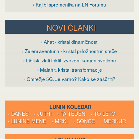
› Kaj bi spremenil/a na LN Forumu
NOVI ČLANKI
› Ahat - kristal dinamičnosti
› Zeleni aventurin - kristal priložnosti in sreče
› Libijski zlati tektit, zvezdni kamen svetlobe
› Malahit, kristal transformacije
› Omrežje 5G. Je varno? Kako se zaščititi?
LUNIN KOLEDAR
› DANES
› JUTRI
› TA TEDEN
› TO LETO
› LUNINE MENE
› MRKI
› SONCE
› MERKUR