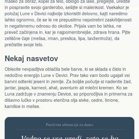
masko za obraz, kopel za telo, oblogo za lase, preglejte, uredite
in pospravite svojo garderobo, sešijte si malenkost. Vsekakor je
položaj Lune v Devici najbolje izkoristiti delovno, kajti naredimo
lahko ogromno, če se le ne prepustimo nepotrebni zaskrbljenosti
in negativnemu odnosu do okolice. Prijala vam bo lahka, ne
preveč začinjena in, kar je najpomembnejše, zdrava hrana. Pijte
zeliščne čaje (melisa, rman, preslica, lipa, tavžentroža), da
prečistite svoje telo.
Nekaj nasvetov
Oblecite nevpadljiva oblačila bele barve, ki se sklada s čisto in
nedolžno energijo Lune v Devici. Prav tako vam bodo ugajali vsi
barvni odtenki jeseni in zemlje. Za boljše počutje si nadenite žad,
jantar, jaspis, karneol, ahat, aventurin ali mlečni kremen. Ko se
Luna zadržuje v znamenju Device, so priporočljiva in primerna za
dišavno lučko v prostoru eterična olja sivke, cedre, limone,
kamilice in melise.
Pozitivna afirmacija za danes
Vedno se vse uredi, zato se bo