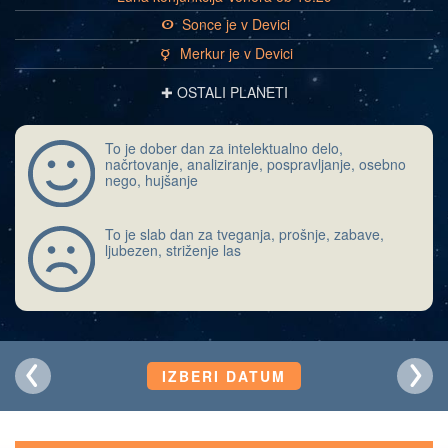
Sonce je v Devici
a
Merkur je v Devici
c
✚ OSTALI PLANETI
To je dober dan za intelektualno delo,
načrtovanje, analiziranje, pospravljanje, osebno
nego, hujšanje
To je slab dan za tveganja, prošnje, zabave,
ljubezen, striženje las
IZBERI DATUM