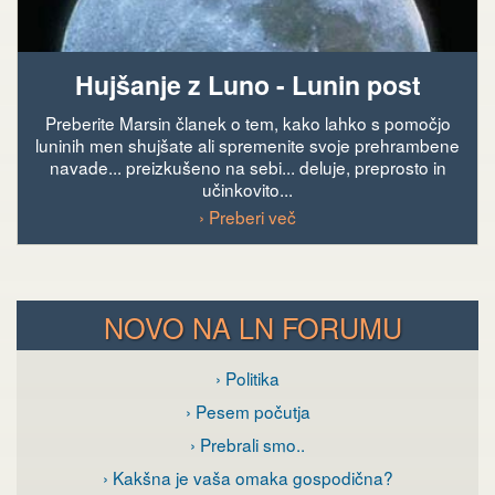
Hujšanje z Luno - Lunin post
Preberite Marsin članek o tem, kako lahko s pomočjo
luninih men shujšate ali spremenite svoje prehrambene
navade... preizkušeno na sebi... deluje, preprosto in
učinkovito...
› Preberi več
NOVO NA LN FORUMU
› Politika
› Pesem počutja
› Prebrali smo..
› Kakšna je vaša omaka gospodična?