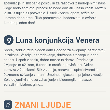
špekulacije in sklepanje poslov in za razgovor z nadrejenimi; naše
vloge bodo sprejete, procesi se bodo odvijali v našo korist. Možen
je stik s tujino ali potovanje. Užitek v vsem lepem, težko se
upremo dobri hrani. Tudi pretiravanje, hedonizem in evforija.
Izredno ploden dan!
Luna konjunkcija Venera
d
Sreča, izobilje, zelo ploden dan! Ugodno za sklepanje partnerstev
in zakona. Veselje, napredovanje, družabna srečanja in dobri
odnosi. Uspeh v poslu, dobre novice in darovi. Predajanje
življenjskim užitkom, čutnost in erotična privlačnost. Veliko
opravka z ženskami. Stik z zemljo, naravo in lepimi stvarmi in
čezmerno uživanje v hrani. Umetnost, glasba in prijetno vzdušje.
Zelo dojemljivi smo za zdravljenje z bioenergijo, masažo,
zdravilnim blatom, glino...
ZNANI LJUDJE