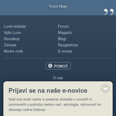
”
Victor Hugo
Lunin koledar
Forum
Vpliv Lune
Magazin
Horoskop
Blogi
Zdravje
Razglednice
Modre misli
E-novice
POMOČ
O nas
Oglaševanje
Prijavi se na naše e-novice
Pogoji uporabe
Vpiši svoj email naslov in prejemaj obvestila o novostih in
Pošlji stran
zanimivostih s področja osebne rasti, astrologije, duhovnosti ter
zdravega načina življenja.