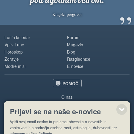
pod ugodnim vetrom.
”
Kitajski pregovor
Lunin koledar
Forum
Vpliv Lune
Magazin
Horoskop
Blogi
Zdravje
Razglednice
Modre misli
E-novice
POMOČ
O nas
Oglaševanje
Prijavi se na naše e-novice
Pogoji uporabe
Vpiši svoj email naslov in prejemaj obvestila o novostih in
Pošlji stran
zanimivostih s področja osebne rasti, astrologije, duhovnosti ter
zdravega načina življenja.