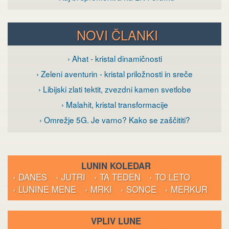
NOVI ČLANKI
› Ahat - kristal dinamičnosti
› Zeleni aventurin - kristal priložnosti in sreče
› Libijski zlati tektit, zvezdni kamen svetlobe
› Malahit, kristal transformacije
› Omrežje 5G. Je varno? Kako se zaščititi?
LUNIN KOLEDAR
› DANES
› JUTRI
› TA TEDEN
› TO LETO
› LUNINE MENE
› MRKI
› SONCE
› MERKUR
VPLIV LUNE