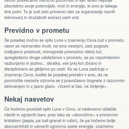
čemur posvečamo resnično pozornost in kjer lahko najbolje
izkoristimo svoje potencijale, moč in energijo, ki smo je takega
dne polni. To je tudi zelo primeren dan za organizacijo raznih
tekmovanj in družabnih srečanj vseh vrst.
Previdno v prometu
Še posebej močno se vpliv Lune v znamenju Ovna čuti v prometu;
vsem se neznansko mudi, vsi smo nestrpni, zato pogosto
izsiljujemo prednost, mimogrede prevozimo rdečo luč,
spregledamo druge udeležence v prometu, se po nepotrebnem
razburjamo in jezimo... skratka, vse prej kot zbrano in
disciplinirano se gibljemo po cesti. Ko se Luna zadržuje v
znamenju Ovna, bodite še posebej previdni v avtu, da ne
povzročite nesreče oziroma se ji pravočasno izognete z razumnim
delovanjem in z jasno glavo. »Vzemi si čas, ne življenje«.
Nekaj nasvetov
Če hočemo povečati vpliv Lune v Ovnu, si nadenemo oblačila
rdečih in ognjenih barv, prav tako se »oborožimo« s primernim
kristalom (jaspis, pa tudi granat in rubin), če pa hočemo bolje
skoncentrirati in usmeriti ogromno vpete energije, vzamemo