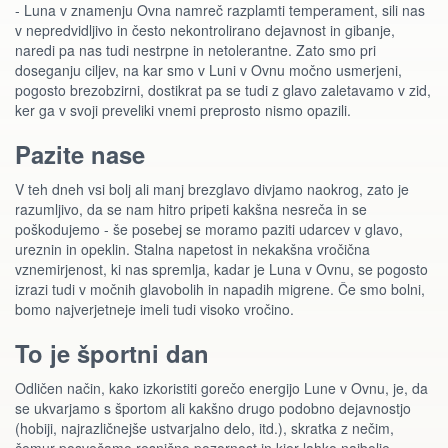
- Luna v znamenju Ovna namreč razplamti temperament, sili nas
v nepredvidljivo in često nekontrolirano dejavnost in gibanje,
naredi pa nas tudi nestrpne in netolerantne. Zato smo pri
doseganju ciljev, na kar smo v Luni v Ovnu močno usmerjeni,
pogosto brezobzirni, dostikrat pa se tudi z glavo zaletavamo v zid,
ker ga v svoji preveliki vnemi preprosto nismo opazili.
Pazite nase
V teh dneh vsi bolj ali manj brezglavo divjamo naokrog, zato je
razumljivo, da se nam hitro pripeti kakšna nesreča in se
poškodujemo - še posebej se moramo paziti udarcev v glavo,
ureznin in opeklin. Stalna napetost in nekakšna vročična
vznemirjenost, ki nas spremlja, kadar je Luna v Ovnu, se pogosto
izrazi tudi v močnih glavobolih in napadih migrene. Če smo bolni,
bomo najverjetneje imeli tudi visoko vročino.
To je športni dan
Odličen način, kako izkoristiti gorečo energijo Lune v Ovnu, je, da
se ukvarjamo s športom ali kakšno drugo podobno dejavnostjo
(hobiji, najrazličnejše ustvarjalno delo, itd.), skratka z nečim,