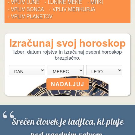
› VPLIV LUNE
› LUNINE MENE
› MRKI
› VPLIV SONCA
› VPLIV MERKURJA
› VPLIV PLANETOV
Izračunaj svoj horoskop
Izberi datum rojstva in izračunaj osebni horoskop
brezplačno.
“
Srečen človek je ladjica, ki pluje