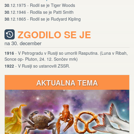
30
.12.1975 - Rodil se je Tiger Woods
30
.12.1946 - Rodila se je Patti Smith
30
.12.1865 - Rodil se je Rudyard Kipling
ZGODILO SE JE
na 30. december
1916
- V Petrogradu v Rusiji so umorili Rasputina. (Luna v Ribah,
Sonce op- Pluton, 24. 12. Sončev mrk)
1922
- V Rusiji so ustanovili ZSSR.
AKTUALNA TEMA