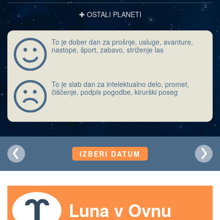
✚ OSTALI PLANETI
To je dober dan za prošnje, usluge, avanture,
nastope, šport, zabavo, striženje las
To je slab dan za intelektualno delo, promet,
čiščenje, podpis pogodbe, kirurški poseg
IZBERI DATUM
Luna v Ovnu