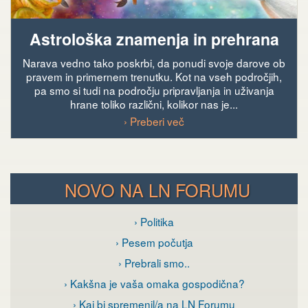
Astrološka znamenja in prehrana
Narava vedno tako poskrbi, da ponudi svoje darove ob
pravem in primernem trenutku. Kot na vseh področjih,
pa smo si tudi na področju pripravljanja in uživanja
hrane toliko različni, kolikor nas je...
› Preberi več
NOVO NA LN FORUMU
› Politika
› Pesem počutja
› Prebrali smo..
› Kakšna je vaša omaka gospodična?
› Kaj bi spremenil/a na LN Forumu