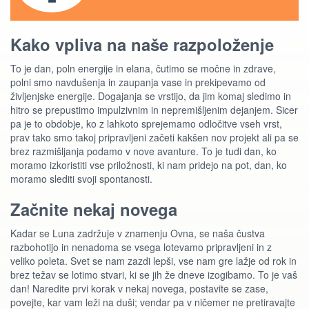
Kako vpliva na naše razpoloženje
To je dan, poln energije in elana, čutimo se močne in zdrave,
polni smo navdušenja in zaupanja vase in prekipevamo od
življenjske energije. Dogajanja se vrstijo, da jim komaj sledimo in
hitro se prepustimo impulzivnim in nepremišljenim dejanjem. Sicer
pa je to obdobje, ko z lahkoto sprejemamo odločitve vseh vrst,
prav tako smo takoj pripravljeni začeti kakšen nov projekt ali pa se
brez razmišljanja podamo v nove avanture. To je tudi dan, ko
moramo izkoristiti vse priložnosti, ki nam pridejo na pot, dan, ko
moramo slediti svoji spontanosti.
Začnite nekaj novega
Kadar se Luna zadržuje v znamenju Ovna, se naša čustva
razbohotijo in nenadoma se vsega lotevamo pripravljeni in z
veliko poleta. Svet se nam zazdi lepši, vse nam gre lažje od rok in
brez težav se lotimo stvari, ki se jih že dneve izogibamo. To je vaš
dan! Naredite prvi korak v nekaj novega, postavite se zase,
povejte, kar vam leži na duši; vendar pa v ničemer ne pretiravajte