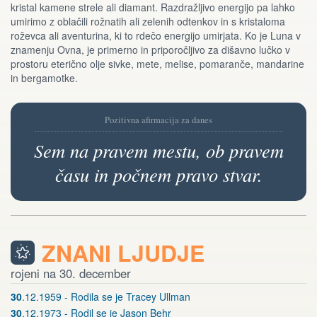
kristal kamene strele ali diamant. Razdražljivo energijo pa lahko
umirimo z oblačili rožnatih ali zelenih odtenkov in s kristaloma
roževca ali aventurina, ki to rdečo energijo umirjata. Ko je Luna v
znamenju Ovna, je primerno in priporočljivo za dišavno lučko v
prostoru eterično olje sivke, mete, melise, pomaranče, mandarine
in bergamotke.
Pozitivna afirmacija za danes
Sem na pravem mestu, ob pravem
času in počnem pravo stvar.
ZNANI LJUDJE
rojeni na 30. december
30
.12.1959 - Rodila se je Tracey Ullman
30
.12.1973 - Rodil se je Jason Behr