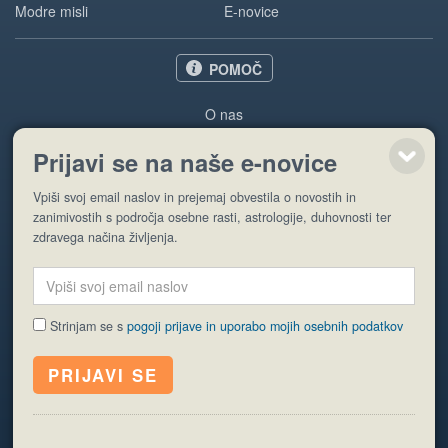
Modre misli
E-novice
POMOČ
O nas
Oglaševanje
Prijavi se na naše e-novice
Pogoji uporabe
Vpiši svoj email naslov in prejemaj obvestila o novostih in
Pošlji stran
zanimivostih s področja osebne rasti, astrologije, duhovnosti ter
zdravega načina življenja.
Strinjam se s
pogoji prijave in uporabo mojih osebnih podatkov
© EyeCatching. Vse pravice so pridržane.
ISSN 1581-2332
Politika piškotkov
Varstvo osebnih podatkov