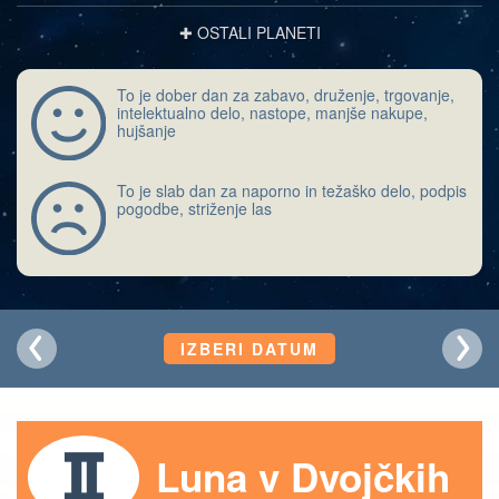
✚ OSTALI PLANETI
To je dober dan za zabavo, druženje, trgovanje,
intelektualno delo, nastope, manjše nakupe,
hujšanje
To je slab dan za naporno in težaško delo, podpis
pogodbe, striženje las
IZBERI DATUM
Luna v Dvojčkih