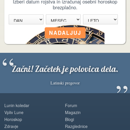
Izberi datum rojstva in izračunaj osebni horoskop
brezplačno.
“
Začni! Začetek je polovica dela.
”
Latinski pregovor
Lunin koledar
Forum
Vpliv Lune
Magazin
Horoskop
Blogi
Zdravje
Razglednice