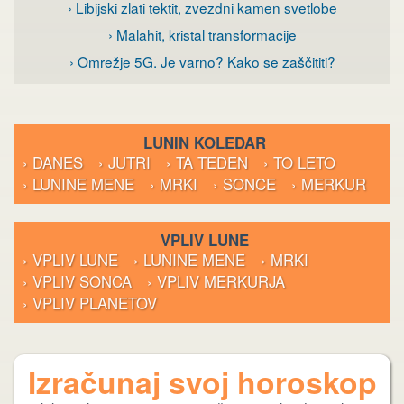
› Libijski zlati tektit, zvezdni kamen svetlobe
› Malahit, kristal transformacije
› Omrežje 5G. Je varno? Kako se zaščititi?
LUNIN KOLEDAR
› DANES
› JUTRI
› TA TEDEN
› TO LETO
› LUNINE MENE
› MRKI
› SONCE
› MERKUR
VPLIV LUNE
› VPLIV LUNE
› LUNINE MENE
› MRKI
› VPLIV SONCA
› VPLIV MERKURJA
› VPLIV PLANETOV
Izračunaj svoj horoskop