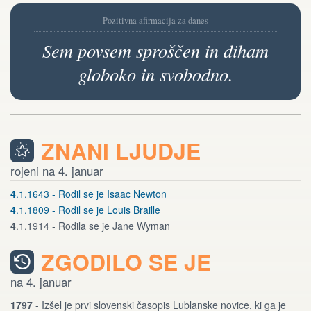
Pozitivna afirmacija za danes
Sem povsem sproščen in diham
globoko in svobodno.
ZNANI LJUDJE
rojeni na 4. januar
4
.1.1643 - Rodil se je Isaac Newton
4
.1.1809 - Rodil se je Louis Braille
4
.1.1914 - Rodila se je Jane Wyman
ZGODILO SE JE
na 4. januar
1797
- Izšel je prvi slovenski časopis Lublanske novice, ki ga je