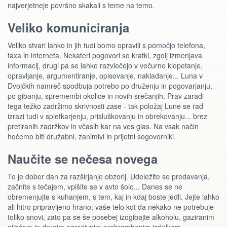
najverjetneje površno skakali s teme na temo.
Veliko komuniciranja
Veliko stvari lahko in jih tudi bomo opravili s pomočjo telefona,
faxa in interneta. Nekateri pogovori so kratki, zgolj izmenjava
informacij, drugi pa se lahko razvlečejo v večurno klepetanje,
opravljanje, argumentiranje, opisovanje, nakladanje... Luna v
Dvojčkih namreč spodbuja potrebo po druženju in pogovarjanju,
po gibanju, spremembi okolice in novih srečanjih. Prav zaradi
tega težko zadržimo skrivnosti zase - tak položaj Lune se rad
izrazi tudi v spletkarjenju, prisluškovanju in obrekovanju... brez
pretiranih zadržkov in včasih kar na ves glas. Na vsak način
hočemo biti družabni, zanimivi in prijetni sogovorniki.
Naučite se nečesa novega
To je dober dan za razširjanje obzorij. Udeležite se predavanja,
začnite s tečajem, vpišite se v avto šolo... Danes se ne
obremenjujte s kuhanjem, s tem, kaj in kdaj boste jedli. Jejte lahko
ali hitro pripravljeno hrano; vaše telo kot da nekako ne potrebuje
toliko snovi, zato pa se še posebej izogibajte alkoholu, gaziranim