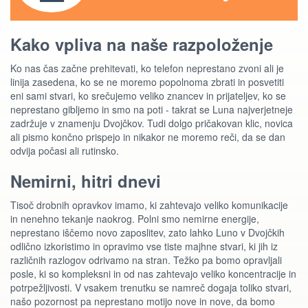
Kako vpliva na naše razpoloženje
Ko nas čas začne prehitevati, ko telefon neprestano zvoni ali je
linija zasedena, ko se ne moremo popolnoma zbrati in posvetiti
eni sami stvari, ko srečujemo veliko znancev in prijateljev, ko se
neprestano gibljemo in smo na poti - takrat se Luna najverjetneje
zadržuje v znamenju Dvojčkov. Tudi dolgo pričakovan klic, novica
ali pismo končno prispejo in nikakor ne moremo reči, da se dan
odvija počasi ali rutinsko.
Nemirni, hitri dnevi
Tisoč drobnih opravkov imamo, ki zahtevajo veliko komunikacije
in nenehno tekanje naokrog. Polni smo nemirne energije,
neprestano iščemo novo zaposlitev, zato lahko Luno v Dvojčkih
odlično izkoristimo in opravimo vse tiste majhne stvari, ki jih iz
različnih razlogov odrivamo na stran. Težko pa bomo opravljali
posle, ki so kompleksni in od nas zahtevajo veliko koncentracije in
potrpežljivosti. V vsakem trenutku se namreč dogaja toliko stvari,
našo pozornost pa neprestano motijo nove in nove, da bomo