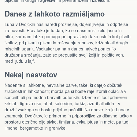
pijačam in drugim agresivnim prehrambenim izdelkom.
Danes z lahkoto razmišljamo
Luna v Dvojčkih nas naredi prožnejše, dojemljivejše in odprtejše
za novosti. Prav tako je to dan, ko so naše misli zelo jasne in
hitre, kar nam lahko pomaga pri opravljanju tako ustnih kot pisnih
izpitov, pri pisanju pisem in reševanju rebusov, križank ali drugih
miselnih ugank. Vsekakor pa nam danes največ pomenijo
družabna srečanja, zato se prepustite svoji želji in pojdite ven,
med ljudi, u lajf.
Nekaj nasvetov
Nadenite si lahkotne, nevtralne barve, take, ki dajejo občutek
zračnosti in lahkotnosti; morda pa si boste raje izbrali oblačila v
sončnih ali pa modrih barvnih odtenkih. Izberite si tudi primeren
kristal - tigrovo oko, ahat, kalcedon, turkiz, azurit ali citrin - v
družbi vsakega se boste prijetno počutili. Na dneve, ko je Luna v
znamenju Dvojčkov, je primerno in priporočljivo za dišavno lučko v
prostoru eterično olje sivke, timijana, evkaliptusa in mete, pa tudi
limone, bergamotke in grenivke.