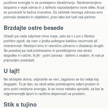
pozitivne energije in se predajamo idealiziranju. Neobremenjeno
stopamo v vsak odnos in z lahkoto vzpostavljamo nove stike, ki pa
so ponavadi le bežna znanstva. Za začetek resnega odnosa smo
premalo dosledni in objektivni, prav tako kot tudi naš partner.
Brzdajte ostre besede
Včasih pa naša odprtost nima meja, zato se v Luni v Strelcu
prehitro zgodi, da nam z jezika pobegne kakšna neumnost ali
nesramnost. Nestrpni smo in resnično uživamo v zbadanju drugih.
Še posebej pa radi pretiravamo in poveličujemo vse stvari,
dogodke in načrte, ki jih - polni zanosa - delimo z vsakim, ki nas je
pripravljen poslušati.
U lajf!
Ne občepite doma, odpravite se ven, zagotovo se bo nekje kaj
dogajalo. To je dan, ko okoli sebe potrebujemo odprt prostor in
smo polni nestrpne energije, ki se mora nekako sprostiti, za kar je
najprimernejši šport in različne dejavnosti na prostem.
Stik s tujino