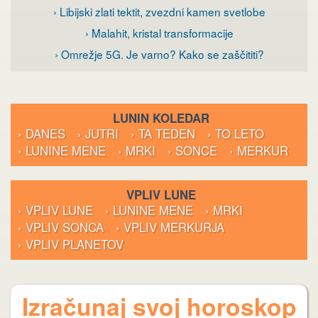
› Libijski zlati tektit, zvezdni kamen svetlobe
› Malahit, kristal transformacije
› Omrežje 5G. Je varno? Kako se zaščititi?
LUNIN KOLEDAR
› DANES
› JUTRI
› TA TEDEN
› TO LETO
› LUNINE MENE
› MRKI
› SONCE
› MERKUR
VPLIV LUNE
› VPLIV LUNE
› LUNINE MENE
› MRKI
› VPLIV SONCA
› VPLIV MERKURJA
› VPLIV PLANETOV
Izračunaj svoj horoskop