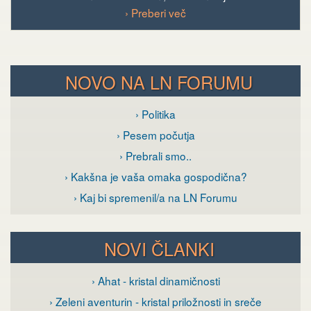
› Preberi več
NOVO NA LN FORUMU
› Politika
› Pesem počutja
› Prebrali smo..
› Kakšna je vaša omaka gospodična?
› Kaj bi spremenil/a na LN Forumu
NOVI ČLANKI
› Ahat - kristal dinamičnosti
› Zeleni aventurin - kristal priložnosti in sreče