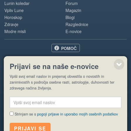
Lunin koledar
Forum
Vpliv Lune
Magazin
Horoskop
Blogi
Zdravje
Razglednice
Modre misli
E-novice
POMOČ
O nas
Prijavi se na naše e-novice
Oglaševanje
Pogoji uporabe
Vpiši svoj email naslov in prejemaj obvestila o novostih in
zanimivostih s področja osebne rasti, astrologije, duhovnosti ter
zdravega načina življenja.
Pošlji stran
Strinjam se s
pogoji prijave in uporabo mojih osebnih podatkov