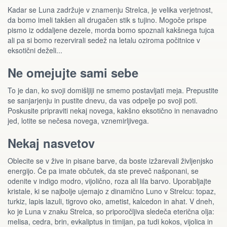
Kadar se Luna zadržuje v znamenju Strelca, je velika verjetnost,
da bomo imeli takšen ali drugačen stik s tujino. Mogoče prispe
pismo iz oddaljene dezele, morda bomo spoznali kakšnega tujca
ali pa si bomo rezervirali sedež na letalu oziroma počitnice v
eksotični deželi...
Ne omejujte sami sebe
To je dan, ko svoji domišljiji ne smemo postavljati meja. Prepustite
se sanjarjenju in pustite dnevu, da vas odpelje po svoji poti.
Poskusite pripraviti nekaj novega, kakšno eksotično in nenavadno
jed, lotite se nečesa novega, vznemirljivega.
Nekaj nasvetov
Oblecite se v žive in pisane barve, da boste izžarevali življenjsko
energijo. Če pa imate občutek, da ste preveč našponani, se
odenite v indigo modro, vijolično, roza ali lila barvo. Uporabljajte
kristale, ki se najbolje ujemajo z dinamično Luno v Strelcu: topaz,
turkiz, lapis lazuli, tigrovo oko, ametist, kalcedon in ahat. V dneh,
ko je Luna v znaku Strelca, so priporočljiva sledeča eterična olja:
melisa, cedra, brin, evkaliptus in timijan, pa tudi kokos, vijolica in