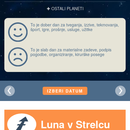
✚ OSTALI PLANETI
To je dober dan za tveganja, izzive, tekmovanja,
šport, igre, prošnje, usluge, užitke
To je slab dan za materialne zadeve, podpis
pogodbe, organiziranje, kirurške posege
IZBERI DATUM
Luna v Strelcu