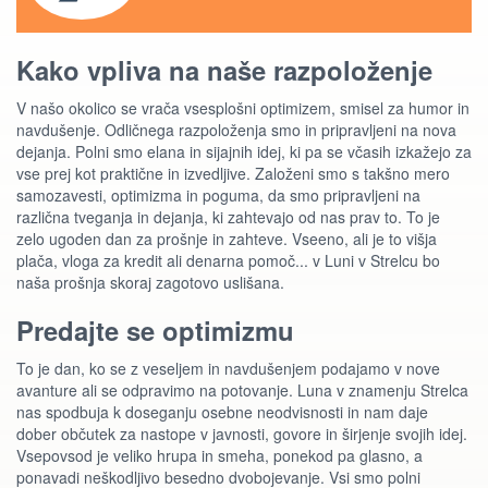
Kako vpliva na naše razpoloženje
V našo okolico se vrača vsesplošni optimizem, smisel za humor in
navdušenje. Odličnega razpoloženja smo in pripravljeni na nova
dejanja. Polni smo elana in sijajnih idej, ki pa se včasih izkažejo za
vse prej kot praktične in izvedljive. Založeni smo s takšno mero
samozavesti, optimizma in poguma, da smo pripravljeni na
različna tveganja in dejanja, ki zahtevajo od nas prav to. To je
zelo ugoden dan za prošnje in zahteve. Vseeno, ali je to višja
plača, vloga za kredit ali denarna pomoč... v Luni v Strelcu bo
naša prošnja skoraj zagotovo uslišana.
Predajte se optimizmu
To je dan, ko se z veseljem in navdušenjem podajamo v nove
avanture ali se odpravimo na potovanje. Luna v znamenju Strelca
nas spodbuja k doseganju osebne neodvisnosti in nam daje
dober občutek za nastope v javnosti, govore in širjenje svojih idej.
Vsepovsod je veliko hrupa in smeha, ponekod pa glasno, a
ponavadi neškodljivo besedno dvobojevanje. Vsi smo polni