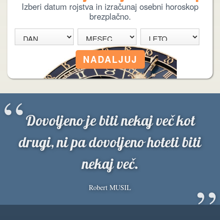
Izberi datum rojstva in izračunaj osebni horoskop
brezplačno.
“
Dovoljeno je biti nekaj več kot
drugi, ni pa dovoljeno hoteti biti
nekaj več.
”
Robert MUSIL