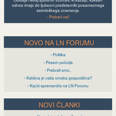
odnos imajo do ljubezni predstavniki posameznega
astrološkega znamenja.
› Preberi več
NOVO NA LN FORUMU
› Politika
› Pesem počutja
› Prebrali smo..
› Kakšna je vaša omaka gospodična?
› Kaj bi spremenil/a na LN Forumu
NOVI ČLANKI