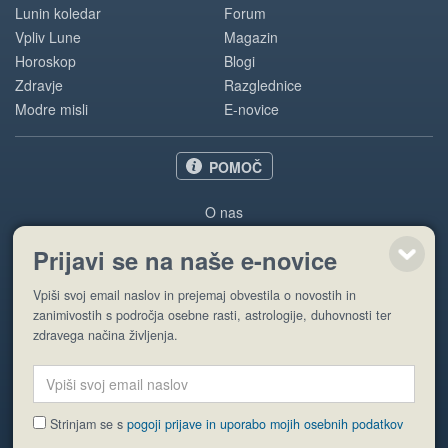
Lunin koledar
Forum
Vpliv Lune
Magazin
Horoskop
Blogi
Zdravje
Razglednice
Modre misli
E-novice
POMOČ
O nas
Oglaševanje
Prijavi se na naše e-novice
Pogoji uporabe
Vpiši svoj email naslov in prejemaj obvestila o novostih in
Pošlji stran
zanimivostih s področja osebne rasti, astrologije, duhovnosti ter
zdravega načina življenja.
Strinjam se s
pogoji prijave in uporabo mojih osebnih podatkov