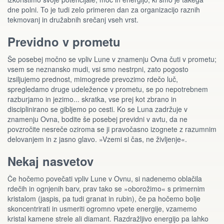
dne polni. To je tudi zelo primeren dan za organizacijo raznih
tekmovanj in družabnih srečanj vseh vrst.
Previdno v prometu
Še posebej močno se vpliv Lune v znamenju Ovna čuti v prometu;
vsem se neznansko mudi, vsi smo nestrpni, zato pogosto
izsiljujemo prednost, mimogrede prevozimo rdečo luč,
spregledamo druge udeležence v prometu, se po nepotrebnem
razburjamo in jezimo... skratka, vse prej kot zbrano in
disciplinirano se gibljemo po cesti. Ko se Luna zadržuje v
znamenju Ovna, bodite še posebej previdni v avtu, da ne
povzročite nesreče oziroma se ji pravočasno izognete z razumnim
delovanjem in z jasno glavo. »Vzemi si čas, ne življenje«.
Nekaj nasvetov
Če hočemo povečati vpliv Lune v Ovnu, si nadenemo oblačila
rdečih in ognjenih barv, prav tako se »oborožimo« s primernim
kristalom (jaspis, pa tudi granat in rubin), če pa hočemo bolje
skoncentrirati in usmeriti ogromno vpete energije, vzamemo
kristal kamene strele ali diamant. Razdražljivo energijo pa lahko