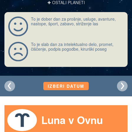
✚ OSTALI PLANETI
To je dober dan za prošnje, usluge, avanture,
nastope, šport, zabavo, striženje las
To je slab dan za intelektualno delo, promet,
čiščenje, podpis pogodbe, kirurški poseg
IZBERI DATUM
Luna v Ovnu