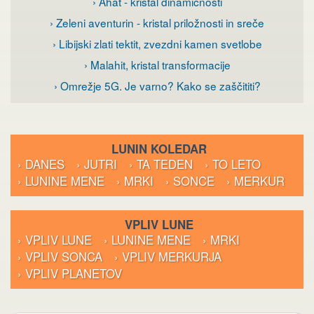
› Ahat - kristal dinamičnosti
› Zeleni aventurin - kristal priložnosti in sreče
› Libijski zlati tektit, zvezdni kamen svetlobe
› Malahit, kristal transformacije
› Omrežje 5G. Je varno? Kako se zaščititi?
LUNIN KOLEDAR
› DANES
› JUTRI
› TA TEDEN
› TO LETO
› LUNINE MENE
› MRKI
› SONCE
› MERKUR
VPLIV LUNE
› VPLIV LUNE
› LUNINE MENE
› MRKI
› VPLIV SONCA
› VPLIV MERKURJA
› VPLIV PLANETOV