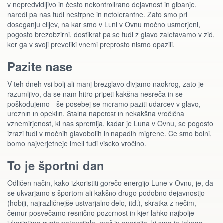
v nepredvidljivo in često nekontrolirano dejavnost in gibanje,
naredi pa nas tudi nestrpne in netolerantne. Zato smo pri
doseganju ciljev, na kar smo v Luni v Ovnu močno usmerjeni,
pogosto brezobzirni, dostikrat pa se tudi z glavo zaletavamo v zid,
ker ga v svoji preveliki vnemi preprosto nismo opazili.
Pazite nase
V teh dneh vsi bolj ali manj brezglavo divjamo naokrog, zato je
razumljivo, da se nam hitro pripeti kakšna nesreča in se
poškodujemo - še posebej se moramo paziti udarcev v glavo,
ureznin in opeklin. Stalna napetost in nekakšna vročična
vznemirjenost, ki nas spremlja, kadar je Luna v Ovnu, se pogosto
izrazi tudi v močnih glavobolih in napadih migrene. Če smo bolni,
bomo najverjetneje imeli tudi visoko vročino.
To je športni dan
Odličen način, kako izkoristiti gorečo energijo Lune v Ovnu, je, da
se ukvarjamo s športom ali kakšno drugo podobno dejavnostjo
(hobiji, najrazličnejše ustvarjalno delo, itd.), skratka z nečim,
čemur posvečamo resnično pozornost in kjer lahko najbolje
izkoristimo svoje potencijale, moč in energijo, ki smo je takega