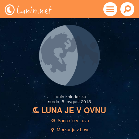
Lunin koledar za
sreda, 5. avgust 2015
LUNA JE V OVNU
b
Sonce je v Levu
a
Merkur je v Levu
c