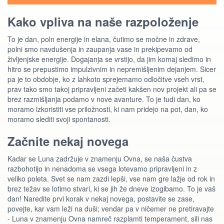
Kako vpliva na naše razpoloženje
To je dan, poln energije in elana, čutimo se močne in zdrave,
polni smo navdušenja in zaupanja vase in prekipevamo od
življenjske energije. Dogajanja se vrstijo, da jim komaj sledimo in
hitro se prepustimo impulzivnim in nepremišljenim dejanjem. Sicer
pa je to obdobje, ko z lahkoto sprejemamo odločitve vseh vrst,
prav tako smo takoj pripravljeni začeti kakšen nov projekt ali pa se
brez razmišljanja podamo v nove avanture. To je tudi dan, ko
moramo izkoristiti vse priložnosti, ki nam pridejo na pot, dan, ko
moramo slediti svoji spontanosti.
Začnite nekaj novega
Kadar se Luna zadržuje v znamenju Ovna, se naša čustva
razbohotijo in nenadoma se vsega lotevamo pripravljeni in z
veliko poleta. Svet se nam zazdi lepši, vse nam gre lažje od rok in
brez težav se lotimo stvari, ki se jih že dneve izogibamo. To je vaš
dan! Naredite prvi korak v nekaj novega, postavite se zase,
povejte, kar vam leži na duši; vendar pa v ničemer ne pretiravajte
- Luna v znamenju Ovna namreč razplamti temperament, sili nas