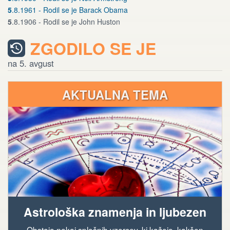
5
.8.1961 - Rodil se je Barack Obama
5
.8.1906 - Rodil se je John Huston
ZGODILO SE JE
na 5. avgust
AKTUALNA TEMA
Astrološka znamenja in ljubezen
Obstaja nekaj splošnih vzorcev, ki kažejo, kakšen