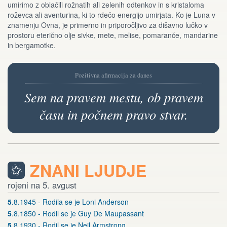
umirimo z oblačili rožnatih ali zelenih odtenkov in s kristaloma
roževca ali aventurina, ki to rdečo energijo umirjata. Ko je Luna v
znamenju Ovna, je primerno in priporočljivo za dišavno lučko v
prostoru eterično olje sivke, mete, melise, pomaranče, mandarine
in bergamotke.
Pozitivna afirmacija za danes
Sem na pravem mestu, ob pravem
času in počnem pravo stvar.
ZNANI LJUDJE
rojeni na 5. avgust
5
.8.1945 - Rodila se je Loni Anderson
5
.8.1850 - Rodil se je Guy De Maupassant
5
.8.1930 - Rodil se je Neil Armstrong