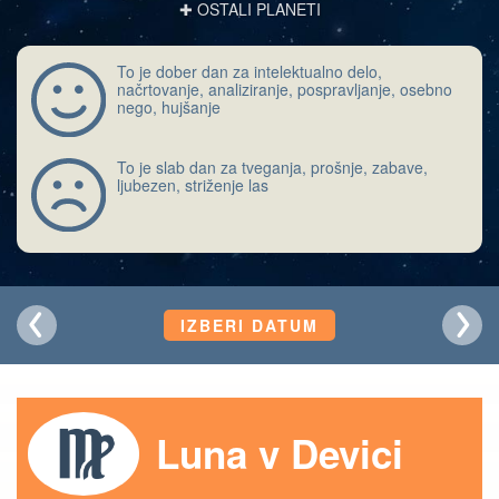
✚ OSTALI PLANETI
To je dober dan za intelektualno delo,
načrtovanje, analiziranje, pospravljanje, osebno
nego, hujšanje
To je slab dan za tveganja, prošnje, zabave,
ljubezen, striženje las
IZBERI DATUM
Luna v Devici