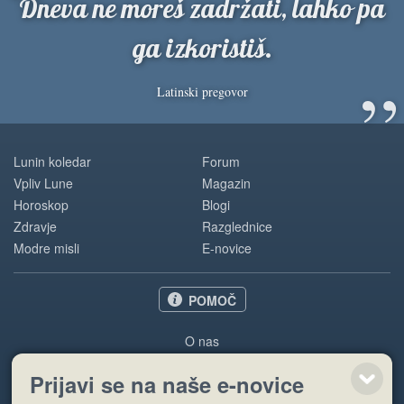
“
Dneva ne moreš zadržati, lahko pa
ga izkoristiš.
”
Latinski pregovor
Lunin koledar
Forum
Vpliv Lune
Magazin
Horoskop
Blogi
Zdravje
Razglednice
Modre misli
E-novice
POMOČ
O nas
Oglaševanje
Prijavi se na naše e-novice
Pogoji uporabe