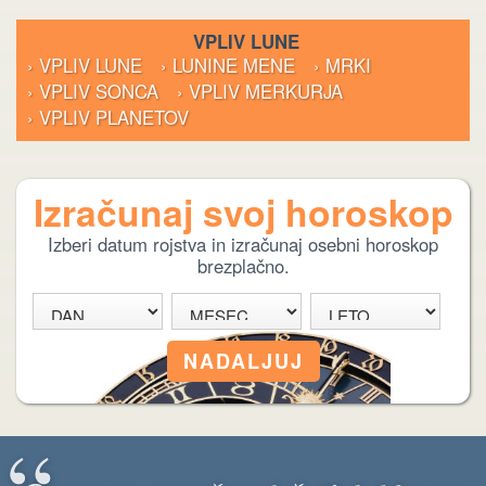
VPLIV LUNE
› VPLIV LUNE
› LUNINE MENE
› MRKI
› VPLIV SONCA
› VPLIV MERKURJA
› VPLIV PLANETOV
Izračunaj svoj horoskop
Izberi datum rojstva in izračunaj osebni horoskop
brezplačno.