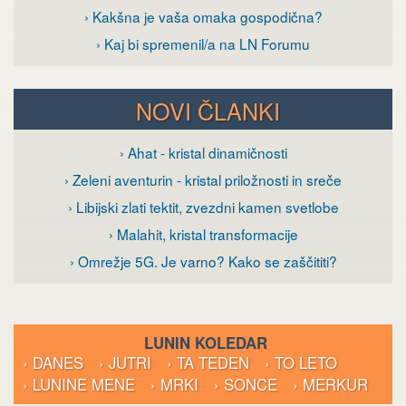
› Kakšna je vaša omaka gospodična?
› Kaj bi spremenil/a na LN Forumu
NOVI ČLANKI
› Ahat - kristal dinamičnosti
› Zeleni aventurin - kristal priložnosti in sreče
› Libijski zlati tektit, zvezdni kamen svetlobe
› Malahit, kristal transformacije
› Omrežje 5G. Je varno? Kako se zaščititi?
LUNIN KOLEDAR
› DANES
› JUTRI
› TA TEDEN
› TO LETO
› LUNINE MENE
› MRKI
› SONCE
› MERKUR