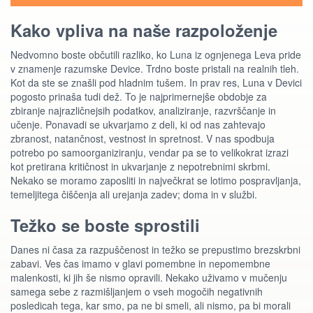
Kako vpliva na naše razpoloženje
Nedvomno boste občutili razliko, ko Luna iz ognjenega Leva pride
v znamenje razumske Device. Trdno boste pristali na realnih tleh.
Kot da ste se znašli pod hladnim tušem. In prav res, Luna v Devici
pogosto prinaša tudi dež. To je najprimernejše obdobje za
zbiranje najrazličnejsih podatkov, analiziranje, razvrščanje in
učenje. Ponavadi se ukvarjamo z deli, ki od nas zahtevajo
zbranost, natančnost, vestnost in spretnost. V nas spodbuja
potrebo po samoorganiziranju, vendar pa se to velikokrat izrazi
kot pretirana kritičnost in ukvarjanje z nepotrebnimi skrbmi.
Nekako se moramo zaposliti in največkrat se lotimo pospravljanja,
temeljitega čiščenja ali urejanja zadev; doma in v službi.
Težko se boste sprostili
Danes ni časa za razpuščenost in težko se prepustimo brezskrbni
zabavi. Ves čas imamo v glavi pomembne in nepomembne
malenkosti, ki jih še nismo opravili. Nekako uživamo v mučenju
samega sebe z razmišljanjem o vseh mogočih negativnih
posledicah tega, kar smo, pa ne bi smeli, ali nismo, pa bi morali