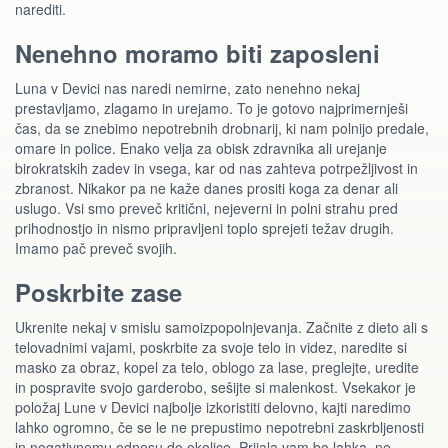
narediti.
Nenehno moramo biti zaposleni
Luna v Devici nas naredi nemirne, zato nenehno nekaj
prestavljamo, zlagamo in urejamo. To je gotovo najprimernješi
čas, da se znebimo nepotrebnih drobnarij, ki nam polnijo predale,
omare in police. Enako velja za obisk zdravnika ali urejanje
birokratskih zadev in vsega, kar od nas zahteva potrpežljivost in
zbranost. Nikakor pa ne kaže danes prositi koga za denar ali
uslugo. Vsi smo preveč kritični, nejeverni in polni strahu pred
prihodnostjo in nismo pripravljeni toplo sprejeti težav drugih.
Imamo pač preveč svojih.
Poskrbite zase
Ukrenite nekaj v smislu samoizpopolnjevanja. Začnite z dieto ali s
telovadnimi vajami, poskrbite za svoje telo in videz, naredite si
masko za obraz, kopel za telo, oblogo za lase, preglejte, uredite
in pospravite svojo garderobo, sešijte si malenkost. Vsekakor je
položaj Lune v Devici najbolje izkoristiti delovno, kajti naredimo
lahko ogromno, če se le ne prepustimo nepotrebni zaskrbljenosti
in negativnemu odnosu do okolice. Prijala vam bo lahka, ne