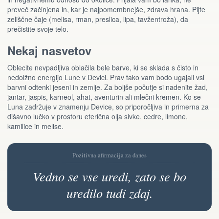
preveč začinjena in, kar je najpomembnejše, zdrava hrana. Pijte
zeliščne čaje (melisa, rman, preslica, lipa, tavžentroža), da
prečistite svoje telo.
Nekaj nasvetov
Oblecite nevpadljiva oblačila bele barve, ki se sklada s čisto in
nedolžno energijo Lune v Devici. Prav tako vam bodo ugajali vsi
barvni odtenki jeseni in zemlje. Za boljše počutje si nadenite žad,
jantar, jaspis, karneol, ahat, aventurin ali mlečni kremen. Ko se
Luna zadržuje v znamenju Device, so priporočljiva in primerna za
dišavno lučko v prostoru eterična olja sivke, cedre, limone,
kamilice in melise.
Pozitivna afirmacija za danes
Vedno se vse uredi, zato se bo
uredilo tudi zdaj.