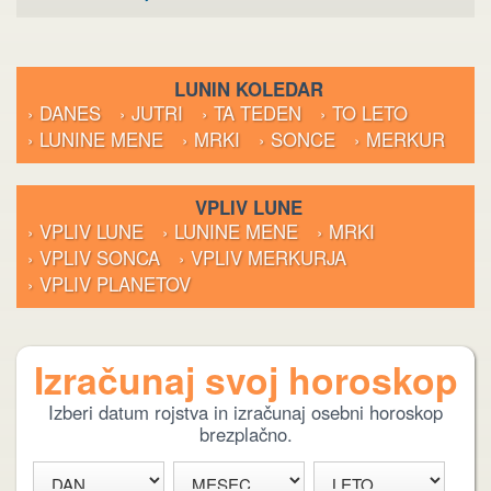
LUNIN KOLEDAR
› DANES
› JUTRI
› TA TEDEN
› TO LETO
› LUNINE MENE
› MRKI
› SONCE
› MERKUR
VPLIV LUNE
› VPLIV LUNE
› LUNINE MENE
› MRKI
› VPLIV SONCA
› VPLIV MERKURJA
› VPLIV PLANETOV
Izračunaj svoj horoskop
Izberi datum rojstva in izračunaj osebni horoskop
brezplačno.