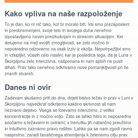
Kako vpliva na naše razpoloženje
To je dan, ko ni nič tako, kot bi moralo biti. Vsi smo prezaposleni
in preobremenjeni, svoje telo in svojega duha nenehno
izpostavljamo novim preizkušnjam in stresnim situacijam. Ker
delujemo na meji svojih zmogljivosti, se zelo močno in
neposredno odzovemo na vsak izziv iz okolja. Nepotrpežljivi smo
in vzkipljivi, včasih celo nasilni, kar je posledica tega, da je Luna v
Škorpijonu zelo intenzivna, našponana in nam sploh ne pusti
dihati. Prav tako nenehno odkrivamo nove pomanjkljivosti pri že
znanih stvareh.
Danes ni ovir
Zadevam skušamo priti do dna, dojeti bistvo težav in prav v Luni v
Škorpijonu največkrat odkrijemo kakšno skrivnost ali nam
neznano dejstvo. Vsega se lotevamo intenzivno, z veliko
koncentracije in z močno voljo. Zato se lahko hitro in neposredno
soočamo s težavami in ovirami; v trenutku jih natančno preučimo
in intuitivno zaznamo pravo rešitev. Lahko pa se nam zgodi ravno
nasprotno; zaradi fanatičnega stremljenja k želenemu cilju prav