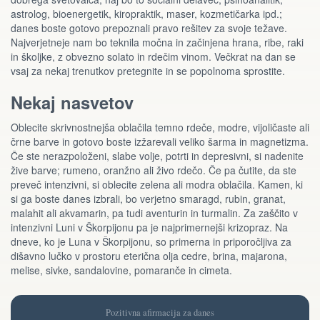
astrolog, bioenergetik, kiropraktik, maser, kozmetičarka ipd.;
danes boste gotovo prepoznali pravo rešitev za svoje težave.
Najverjetneje nam bo teknila močna in začinjena hrana, ribe, raki
in školjke, z obvezno solato in rdečim vinom. Večkrat na dan se
vsaj za nekaj trenutkov pretegnite in se popolnoma sprostite.
Nekaj nasvetov
Oblecite skrivnostnejša oblačila temno rdeče, modre, vijoličaste ali
črne barve in gotovo boste izžarevali veliko šarma in magnetizma.
Če ste nerazpoloženi, slabe volje, potrti in depresivni, si nadenite
žive barve; rumeno, oranžno ali živo rdečo. Če pa čutite, da ste
preveč intenzivni, si oblecite zelena ali modra oblačila. Kamen, ki
si ga boste danes izbrali, bo verjetno smaragd, rubin, granat,
malahit ali akvamarin, pa tudi aventurin in turmalin. Za zaščito v
intenzivni Luni v Škorpijonu pa je najprimernejši krizopraz. Na
dneve, ko je Luna v Škorpijonu, so primerna in priporočljiva za
dišavno lučko v prostoru eterična olja cedre, brina, majarona,
melise, sivke, sandalovine, pomaranče in cimeta.
Pozitivna afirmacija za danes