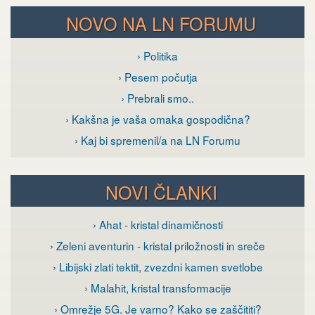
NOVO NA LN FORUMU
› Politika
› Pesem počutja
› Prebrali smo..
› Kakšna je vaša omaka gospodična?
› Kaj bi spremenil/a na LN Forumu
NOVI ČLANKI
› Ahat - kristal dinamičnosti
› Zeleni aventurin - kristal priložnosti in sreče
› Libijski zlati tektit, zvezdni kamen svetlobe
› Malahit, kristal transformacije
› Omrežje 5G. Je varno? Kako se zaščititi?