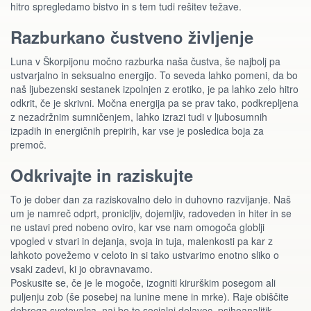
hitro spregledamo bistvo in s tem tudi rešitev težave.
Razburkano čustveno življenje
Luna v Škorpijonu močno razburka naša čustva, še najbolj pa
ustvarjalno in seksualno energijo. To seveda lahko pomeni, da bo
naš ljubezenski sestanek izpolnjen z erotiko, je pa lahko zelo hitro
odkrit, če je skrivni. Močna energija pa se prav tako, podkrepljena
z nezadržnim sumničenjem, lahko izrazi tudi v ljubosumnih
izpadih in energičnih prepirih, kar vse je posledica boja za
premoč.
Odkrivajte in raziskujte
To je dober dan za raziskovalno delo in duhovno razvijanje. Naš
um je namreč odprt, pronicljiv, dojemljiv, radoveden in hiter in se
ne ustavi pred nobeno oviro, kar vse nam omogoča globlji
vpogled v stvari in dejanja, svoja in tuja, malenkosti pa kar z
lahkoto povežemo v celoto in si tako ustvarimo enotno sliko o
vsaki zadevi, ki jo obravnavamo.
Poskusite se, če je le mogoče, izogniti kirurškim posegom ali
puljenju zob (še posebej na lunine mene in mrke). Raje obiščite
dobrega svetovalca, naj bo to socialni delavec, psihoanalitik,