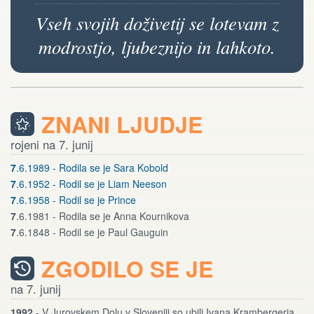
Vseh svojih doživetij se lotevam z
modrostjo, ljubeznijo in lahkoto.
ZNANI LJUDJE
rojeni na 7. junij
7
.6.1989 - Rodila se je Sara Kobold
7
.6.1952 - Rodil se je Liam Neeson
7
.6.1958 - Rodil se je Prince
7
.6.1981 - Rodila se je Anna Kournikova
7
.6.1848 - Rodil se je Paul Gauguin
ZGODILO SE JE
na 7. junij
1992
- V Jurovskem Dolu v Sloveniji so ubili Ivana Krambergerja.