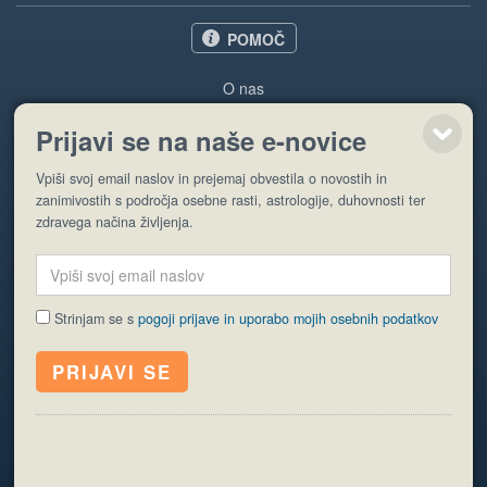
POMOČ
O nas
Oglaševanje
Prijavi se na naše e-novice
Pogoji uporabe
Vpiši svoj email naslov in prejemaj obvestila o novostih in
Pošlji stran
zanimivostih s področja osebne rasti, astrologije, duhovnosti ter
zdravega načina življenja.
Strinjam se s
pogoji prijave in uporabo mojih osebnih podatkov
© EyeCatching. Vse pravice so pridržane.
ISSN 1581-2332
Politika piškotkov
Varstvo osebnih podatkov