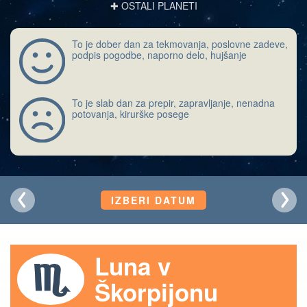
✚ OSTALI PLANETI
To je dober dan za tekmovanja, poslovne zadeve,
podpis pogodbe, naporno delo, hujšanje
To je slab dan za prepir, zapravljanje, nenadna
potovanja, kirurške posege
IZBERI DATUM
Luna v
Škorpijonu