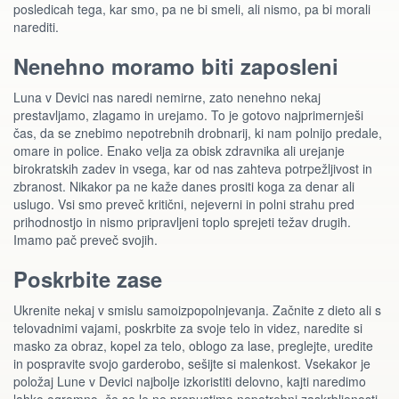
posledicah tega, kar smo, pa ne bi smeli, ali nismo, pa bi morali
narediti.
Nenehno moramo biti zaposleni
Luna v Devici nas naredi nemirne, zato nenehno nekaj
prestavljamo, zlagamo in urejamo. To je gotovo najprimernješi
čas, da se znebimo nepotrebnih drobnarij, ki nam polnijo predale,
omare in police. Enako velja za obisk zdravnika ali urejanje
birokratskih zadev in vsega, kar od nas zahteva potrpežljivost in
zbranost. Nikakor pa ne kaže danes prositi koga za denar ali
uslugo. Vsi smo preveč kritični, nejeverni in polni strahu pred
prihodnostjo in nismo pripravljeni toplo sprejeti težav drugih.
Imamo pač preveč svojih.
Poskrbite zase
Ukrenite nekaj v smislu samoizpopolnjevanja. Začnite z dieto ali s
telovadnimi vajami, poskrbite za svoje telo in videz, naredite si
masko za obraz, kopel za telo, oblogo za lase, preglejte, uredite
in pospravite svojo garderobo, sešijte si malenkost. Vsekakor je
položaj Lune v Devici najbolje izkoristiti delovno, kajti naredimo