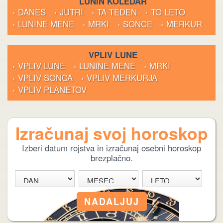
LUNIN KOLEDAR
› DANES
› JUTRI
› TA TEDEN
› TO LETO
› LUNINE MENE
› MRKI
› SONCE
› MERKUR
VPLIV LUNE
› VPLIV LUNE
› LUNINE MENE
› MRKI
› VPLIV SONCA
› VPLIV MERKURJA
› VPLIV PLANETOV
Izračunaj svoj horoskop
Izberi datum rojstva in izračunaj osebni horoskop
brezplačno.