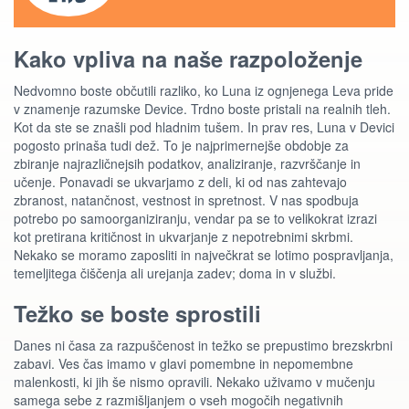
Kako vpliva na naše razpoloženje
Nedvomno boste občutili razliko, ko Luna iz ognjenega Leva pride
v znamenje razumske Device. Trdno boste pristali na realnih tleh.
Kot da ste se znašli pod hladnim tušem. In prav res, Luna v Devici
pogosto prinaša tudi dež. To je najprimernejše obdobje za
zbiranje najrazličnejsih podatkov, analiziranje, razvrščanje in
učenje. Ponavadi se ukvarjamo z deli, ki od nas zahtevajo
zbranost, natančnost, vestnost in spretnost. V nas spodbuja
potrebo po samoorganiziranju, vendar pa se to velikokrat izrazi
kot pretirana kritičnost in ukvarjanje z nepotrebnimi skrbmi.
Nekako se moramo zaposliti in največkrat se lotimo pospravljanja,
temeljitega čiščenja ali urejanja zadev; doma in v službi.
Težko se boste sprostili
Danes ni časa za razpuščenost in težko se prepustimo brezskrbni
zabavi. Ves čas imamo v glavi pomembne in nepomembne
malenkosti, ki jih še nismo opravili. Nekako uživamo v mučenju
samega sebe z razmišljanjem o vseh mogočih negativnih