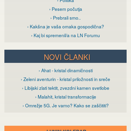
› Politika
› Pesem počutja
› Prebrali smo..
› Kakšna je vaša omaka gospodična?
› Kaj bi spremenil/a na LN Forumu
NOVI ČLANKI
› Ahat - kristal dinamičnosti
› Zeleni aventurin - kristal priložnosti in sreče
› Libijski zlati tektit, zvezdni kamen svetlobe
› Malahit, kristal transformacije
› Omrežje 5G. Je varno? Kako se zaščititi?