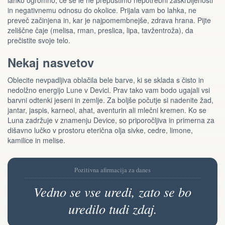
lahko ogromno, če se le ne prepustimo nepotrebni zaskrbljenosti
in negativnemu odnosu do okolice. Prijala vam bo lahka, ne
preveč začinjena in, kar je najpomembnejše, zdrava hrana. Pijte
zeliščne čaje (melisa, rman, preslica, lipa, tavžentroža), da
prečistite svoje telo.
Nekaj nasvetov
Oblecite nevpadljiva oblačila bele barve, ki se sklada s čisto in
nedolžno energijo Lune v Devici. Prav tako vam bodo ugajali vsi
barvni odtenki jeseni in zemlje. Za boljše počutje si nadenite žad,
jantar, jaspis, karneol, ahat, aventurin ali mlečni kremen. Ko se
Luna zadržuje v znamenju Device, so priporočljiva in primerna za
dišavno lučko v prostoru eterična olja sivke, cedre, limone,
kamilice in melise.
Pozitivna afirmacija za danes
Vedno se vse uredi, zato se bo
uredilo tudi zdaj.