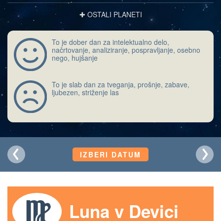
✚ OSTALI PLANETI
To je dober dan za intelektualno delo,
načrtovanje, analiziranje, pospravljanje, osebno
nego, hujšanje
To je slab dan za tveganja, prošnje, zabave,
ljubezen, striženje las
IZBERI DATUM
Luna v Devici