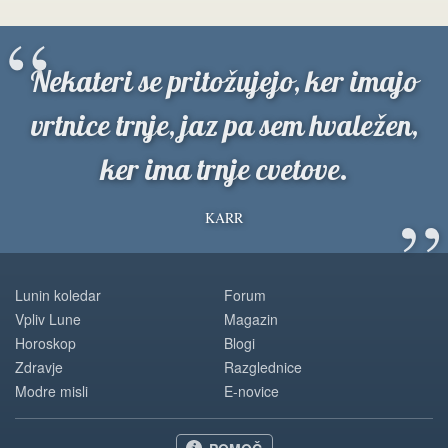
“
Nekateri se pritožujejo, ker imajo
vrtnice trnje, jaz pa sem hvaležen,
ker ima trnje cvetove.
”
KARR
Lunin koledar
Forum
Vpliv Lune
Magazin
Horoskop
Blogi
Zdravje
Razglednice
Modre misli
E-novice