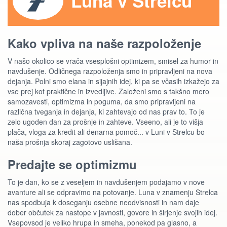
Luna v Strelcu
Kako vpliva na naše razpoloženje
V našo okolico se vrača vsesplošni optimizem, smisel za humor in
navdušenje. Odličnega razpoloženja smo in pripravljeni na nova
dejanja. Polni smo elana in sijajnih idej, ki pa se včasih izkažejo za
vse prej kot praktične in izvedljive. Založeni smo s takšno mero
samozavesti, optimizma in poguma, da smo pripravljeni na
različna tveganja in dejanja, ki zahtevajo od nas prav to. To je
zelo ugoden dan za prošnje in zahteve. Vseeno, ali je to višja
plača, vloga za kredit ali denarna pomoč... v Luni v Strelcu bo
naša prošnja skoraj zagotovo uslišana.
Predajte se optimizmu
To je dan, ko se z veseljem in navdušenjem podajamo v nove
avanture ali se odpravimo na potovanje. Luna v znamenju Strelca
nas spodbuja k doseganju osebne neodvisnosti in nam daje
dober občutek za nastope v javnosti, govore in širjenje svojih idej.
Vsepovsod je veliko hrupa in smeha, ponekod pa glasno, a