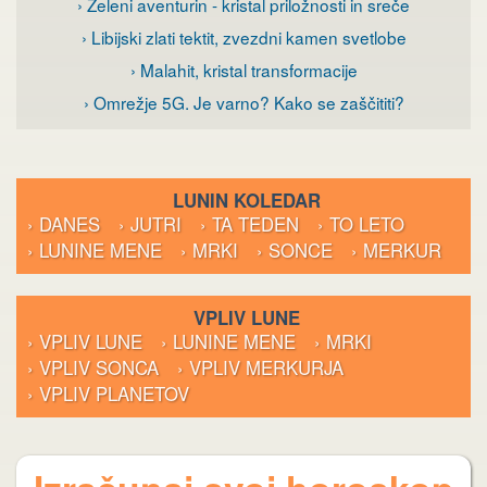
› Zeleni aventurin - kristal priložnosti in sreče
› Libijski zlati tektit, zvezdni kamen svetlobe
› Malahit, kristal transformacije
› Omrežje 5G. Je varno? Kako se zaščititi?
LUNIN KOLEDAR
› DANES
› JUTRI
› TA TEDEN
› TO LETO
› LUNINE MENE
› MRKI
› SONCE
› MERKUR
VPLIV LUNE
› VPLIV LUNE
› LUNINE MENE
› MRKI
› VPLIV SONCA
› VPLIV MERKURJA
› VPLIV PLANETOV