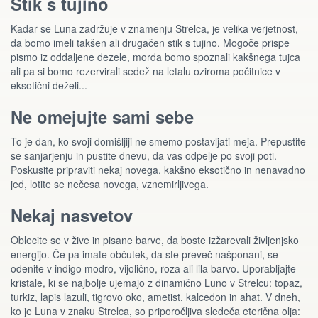
Stik s tujino
Kadar se Luna zadržuje v znamenju Strelca, je velika verjetnost,
da bomo imeli takšen ali drugačen stik s tujino. Mogoče prispe
pismo iz oddaljene dezele, morda bomo spoznali kakšnega tujca
ali pa si bomo rezervirali sedež na letalu oziroma počitnice v
eksotični deželi...
Ne omejujte sami sebe
To je dan, ko svoji domišljiji ne smemo postavljati meja. Prepustite
se sanjarjenju in pustite dnevu, da vas odpelje po svoji poti.
Poskusite pripraviti nekaj novega, kakšno eksotično in nenavadno
jed, lotite se nečesa novega, vznemirljivega.
Nekaj nasvetov
Oblecite se v žive in pisane barve, da boste izžarevali življenjsko
energijo. Če pa imate občutek, da ste preveč našponani, se
odenite v indigo modro, vijolično, roza ali lila barvo. Uporabljajte
kristale, ki se najbolje ujemajo z dinamično Luno v Strelcu: topaz,
turkiz, lapis lazuli, tigrovo oko, ametist, kalcedon in ahat. V dneh,
ko je Luna v znaku Strelca, so priporočljiva sledeča eterična olja: