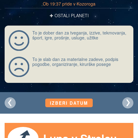
Ob 19:37 pride v Kozoroga
✚ OSTALI PLANETI
To je dober dan za tveganja, izzive, tekmovanja,
šport, igre, prošnje, usluge, užitke
To je slab dan za materialne zadeve, podpis
pogodbe, organiziranje, kirurške posege
IZBERI DATUM