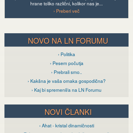
hrane toliko različni, kolikor nas je...
› Preberi več
NOVO NA LN FORUMU
› Politika
› Pesem počutja
› Prebrali smo..
› Kakšna je vaša omaka gospodična?
› Kaj bi spremenil/a na LN Forumu
NOVI ČLANKI
› Ahat - kristal dinamičnosti