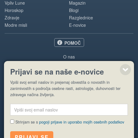
Vpliv Lune
Magazin
Horoskop
Blogi
Zdravje
Razglednice
Modre misli
E-novice
POMOČ
O nas
Oglaševanje
Prijavi se na naše e-novice
Pogoji uporabe
Vpiši svoj email naslov in prejemaj obvestila o novostih in
Pošlji stran
zanimivostih s področja osebne rasti, astrologije, duhovnosti ter
zdravega načina življenja.
Strinjam se s
pogoji prijave in uporabo mojih osebnih podatkov