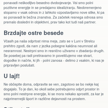
ponavadi neškodljivo besedno dvobojevanje. Vsi smo polni
pozitivne energije in se predajamo idealiziranju. Neobremenjeno
stopamo v vsak odnos in z lahkoto vzpostavljamo nove stike, ki pa
so ponavadi le bežna znanstva. Za začetek resnega odnosa smo
premalo dosledni in objektivni, prav tako kot tudi naš partner.
Brzdajte ostre besede
Včasih pa naša odprtost nima meja, zato se v Luni v Strelcu
prehitro zgodi, da nam z jezika pobegne kakšna neumnost ali
nesramnost. Nestrpni smo in resnično uživamo v zbadanju drugih.
Še posebej pa radi pretiravamo in poveličujemo vse stvari,
dogodke in načrte, ki jih - polni zanosa - delimo z vsakim, ki nas je
pripravljen poslušati.
U lajf!
Ne občepite doma, odpravite se ven, zagotovo se bo nekje kaj
dogajalo. To je dan, ko okoli sebe potrebujemo odprt prostor in
smo polni nestrpne energije, ki se mora nekako sprostiti, za kar je
najprimernejši šport in različne dejavnosti na prostem.