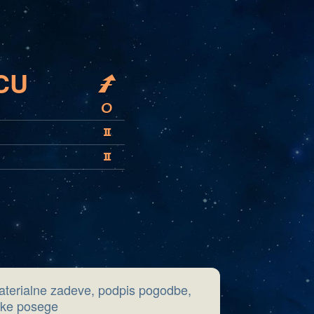
CU
I
U
C
C
aterialne zadeve, podpis pogodbe,
rške posege