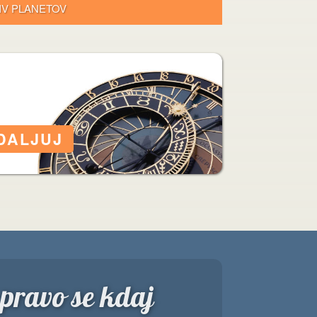
LIV PLANETOV
 pravo se kdaj