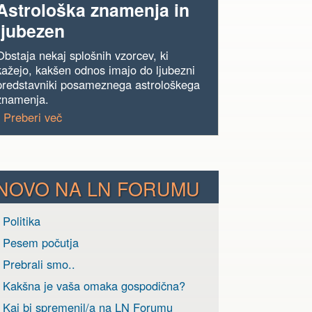
Astrološka znamenja in
ljubezen
Obstaja nekaj splošnih vzorcev, ki
kažejo, kakšen odnos imajo do ljubezni
predstavniki posameznega astrološkega
znamenja.
› Preberi več
NOVO NA LN FORUMU
 Politika
› Pesem počutja
 Prebrali smo..
› Kakšna je vaša omaka gospodična?
› Kaj bi spremenil/a na LN Forumu