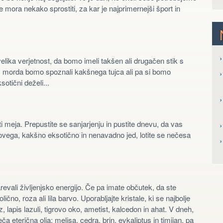
e mora nekako sprostiti, za kar je najprimernejši šport in
›
lika verjetnost, da bomo imeli takšen ali drugačen stik s
e, morda bomo spoznali kakšnega tujca ali pa si bomo
›
sotični deželi...
›
ti meja. Prepustite se sanjarjenju in pustite dnevu, da vas
›
 novega, kakšno eksotično in nenavadno jed, lotite se nečesa
revali življenjsko energijo. Če pa imate občutek, da ste
čno, roza ali lila barvo. Uporabljajte kristale, ki se najbolje
, lapis lazuli, tigrovo oko, ametist, kalcedon in ahat. V dneh,
ča eterična olja: melisa, cedra, brin, evkaliptus in timijan, pa