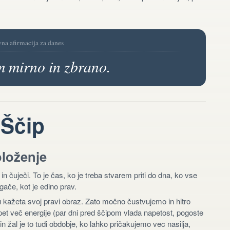
vna afirmacija za danes
 mirno in zbrano.
 Ščip
oloženje
 in čuječi. To je čas, ko je treba stvarem priti do dna, ko vse
ače, kot je edino prav.
u kažeta svoj pravi obraz. Zato močno čustvujemo in hitro
spet več energije (par dni pred ščipom vlada napetost, pogoste
in žal je to tudi obdobje, ko lahko pričakujemo vec nasilja,