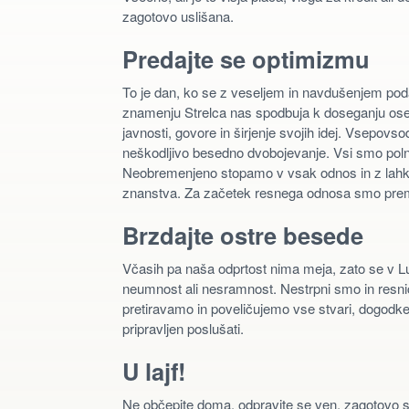
zagotovo uslišana.
Predajte se optimizmu
To je dan, ko se z veseljem in navdušenjem pod
znamenju Strelca nas spodbuja k doseganju ose
javnosti, govore in širjenje svojih idej. Vsepov
neškodljivo besedno dvobojevanje. Vsi smo polni 
Neobremenjeno stopamo v vsak odnos in z lahko
znanstva. Za začetek resnega odnosa smo premalo
Brzdajte ostre besede
Včasih pa naša odprtost nima meja, zato se v Lu
neumnost ali nesramnost. Nestrpni smo in resni
pretiravamo in poveličujemo vse stvari, dogodke i
pripravljen poslušati.
U lajf!
Ne občepite doma, odpravite se ven, zagotovo se