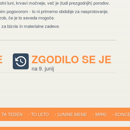
ni luni, krvavi močneje, več je (tudi prezgodnjih) porodov.
bnim pogovorom - to ni primerno obdobje za nasprotovanje.
 zob, če je to seveda mogoče.
 za biznis in materialne zadeve.
E
ZGODILO SE JE
na 9. junij
› TA TEDEN
› TO LETO
› LUNINE MENE
› MRKI
› SONC