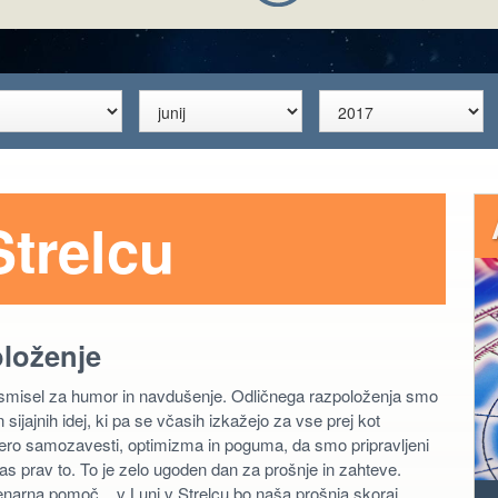
Strelcu
oloženje
 smisel za humor in navdušenje. Odličnega razpoloženja smo
 sijajnih idej, ki pa se včasih izkažejo za vse prej kot
mero samozavesti, optimizma in poguma, da smo pripravljeni
nas prav to. To je zelo ugoden dan za prošnje in zahteve.
i denarna pomoč... v Luni v Strelcu bo naša prošnja skoraj