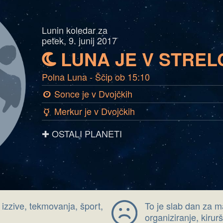
Lunin koledar za
petek, 9. junij 2017
LUNA JE V STREL
b
Polna Luna - Ščip ob 15:10
Sonce je v Dvojčkih
a
Merkur je v Dvojčkih
c
✚ OSTALI PLANETI
 izzive, tekmovanja, šport,
To je slab dan za m
organiziranje, kiru