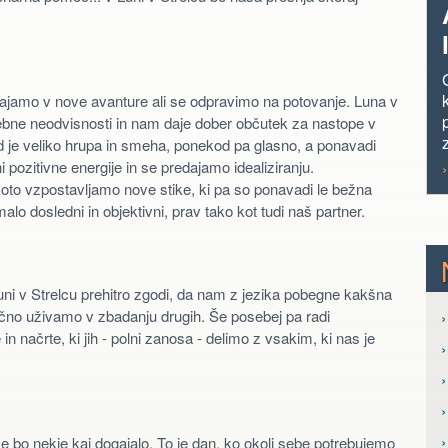
ajamo v nove avanture ali se odpravimo na potovanje. Luna v
bne neodvisnosti in nam daje dober občutek za nastope v
sod je veliko hrupa in smeha, ponekod pa glasno, a ponavadi
pozitivne energije in se predajamo idealiziranju.
to vzpostavljamo nove stike, ki pa so ponavadi le bežna
 dosledni in objektivni, prav tako kot tudi naš partner.
ni v Strelcu prehitro zgodi, da nam z jezika pobegne kakšna
čno uživamo v zbadanju drugih. Še posebej pa radi
›
n načrte, ki jih - polni zanosa - delimo z vsakim, ki nas je
›
 bo nekje kaj dogajalo. To je dan, ko okoli sebe potrebujemo