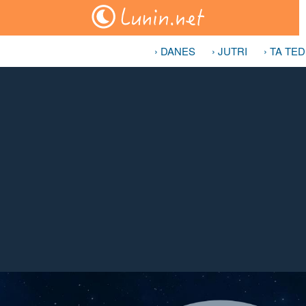
› DANES
› JUTRI
› TA TE