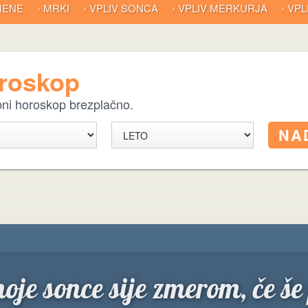
 MENE
› MRKI
› VPLIV SONCA
› VPLIV MERKURJA
› VP
oroskop
ebni horoskop brezplačno.
oje sonce sije zmerom, če še