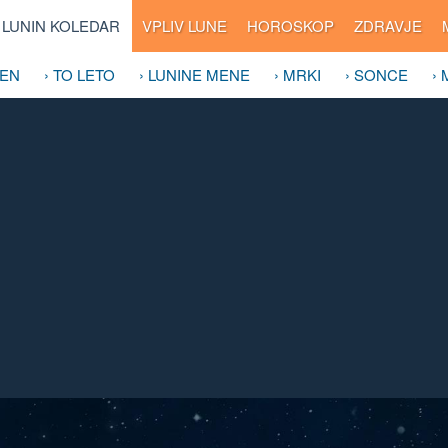
LUNIN KOLEDAR
VPLIV LUNE
HOROSKOP
ZDRAVJE
DEN
› TO LETO
› LUNINE MENE
› MRKI
› SONCE
›