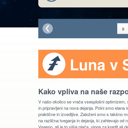
Luna v 
Kako vpliva na naše razp
V našo okolico se vrača vsesplošni optimizem,
in pripravljeni na nova dejanja. Polni smo elana in
praktične in izvedljive. Založeni smo s takšno 
na različna tveganja in dejanja, ki zahtevajo od 
Vseeno, ali je to višja plača, vloga za kredit al