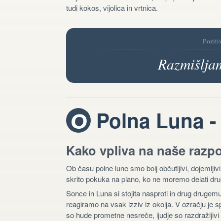
tudi kokos, vijolica in vrtnica.
Poziti
Razmišljam
Polna Luna -
U
Kako vpliva na naše razp
Ob času polne lune smo bolj občutljivi, dojemljivi
skrito pokuka na plano, ko ne moremo delati drug
Sonce in Luna si stojita nasproti in drug drugem
reagiramo na vsak izziv iz okolja. V ozračju je 
so hude prometne nesreče, ljudje so razdražljivi 