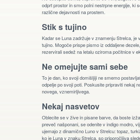
odprt prostor in smo polni nestrpne energije, ki s
različne dejavnosti na prostem.
Stik s tujino
Kadar se Luna zadržuje v znamenju Strelca, je ve
tujino. Mogoče prispe pismo iz oddaljene dezel
rezervirali sedež na letalu oziroma počitnice v ek
Ne omejujte sami sebe
To je dan, ko svoji domišljiji ne smemo postavlja
odpelje po svoji poti. Poskusite pripraviti nekaj
novega, vznemirljivega.
Nekaj nasvetov
Oblecite se v žive in pisane barve, da boste izža
preveč našponani, se odenite v indigo modro, vijoli
ujemajo z dinamično Luno v Strelcu: topaz, turkiz
ko je Luna v znaku Strelca, so priporočljiva slede