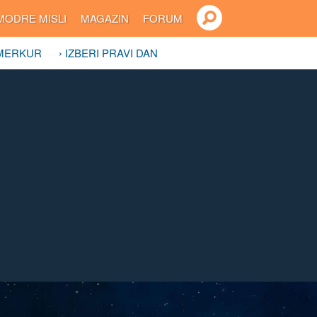
MODRE MISLI
MAGAZIN
FORUM
 MERKUR
› IZBERI PRAVI DAN