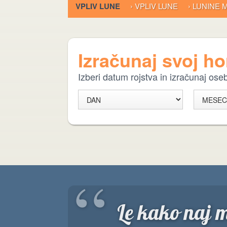
VPLIV LUNE
› VPLIV LUNE
› LUNINE
Izračunaj svoj h
Izberi datum rojstva in izračunaj os
“
Le kako naj m