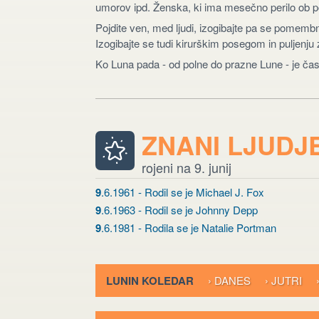
umorov ipd. Ženska, ki ima mesečno perilo ob pol
Pojdite ven, med ljudi, izogibajte pa se pomem
Izogibajte se tudi kirurškim posegom in puljenju
Ko Luna pada - od polne do prazne Lune - je čas
ZNANI LJUDJ
rojeni na 9. junij
9
.6.1961 - Rodil se je Michael J. Fox
9
.6.1963 - Rodil se je Johnny Depp
9
.6.1981 - Rodila se je Natalie Portman
LUNIN KOLEDAR
› DANES
› JUTRI