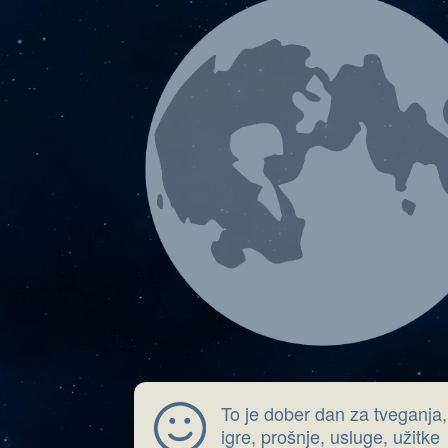
To je dober dan za tveganja,
igre, prošnje, usluge, užitke