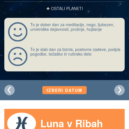
✚ OSTALI PLANETI
To je dober dan za meditacijo, nego, ljubezen,
umetniške dejavnosti, prošnje, hujšanje
To je slab dan za biznis, poslovne zadeve, podpis
pogodbe, težaško in rutinsko delo
IZBERI DATUM
Luna v Ribah