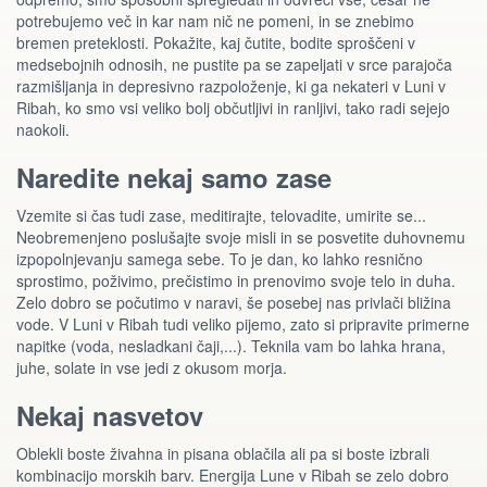
potrebujemo več in kar nam nič ne pomeni, in se znebimo
bremen preteklosti. Pokažite, kaj čutite, bodite sproščeni v
medsebojnih odnosih, ne pustite pa se zapeljati v srce parajoča
razmišljanja in depresivno razpoloženje, ki ga nekateri v Luni v
Ribah, ko smo vsi veliko bolj občutljivi in ranljivi, tako radi sejejo
naokoli.
Naredite nekaj samo zase
Vzemite si čas tudi zase, meditirajte, telovadite, umirite se...
Neobremenjeno poslušajte svoje misli in se posvetite duhovnemu
izpopolnjevanju samega sebe. To je dan, ko lahko resnično
sprostimo, poživimo, prečistimo in prenovimo svoje telo in duha.
Zelo dobro se počutimo v naravi, še posebej nas privlači bližina
vode. V Luni v Ribah tudi veliko pijemo, zato si pripravite primerne
napitke (voda, nesladkani čaji,...). Teknila vam bo lahka hrana,
juhe, solate in vse jedi z okusom morja.
Nekaj nasvetov
Oblekli boste živahna in pisana oblačila ali pa si boste izbrali
kombinacijo morskih barv. Energija Lune v Ribah se zelo dobro