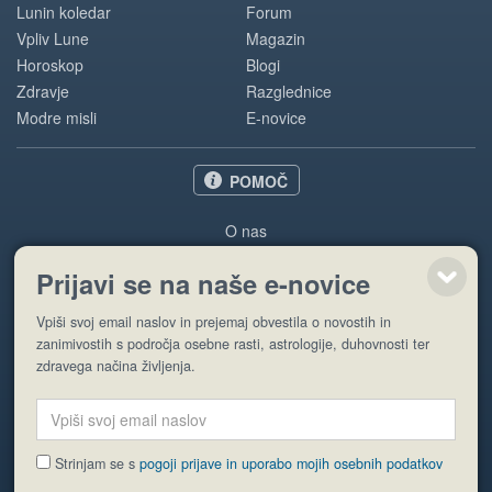
Lunin koledar
Forum
Vpliv Lune
Magazin
Horoskop
Blogi
Zdravje
Razglednice
Modre misli
E-novice
POMOČ
O nas
Oglaševanje
Prijavi se na naše e-novice
Pogoji uporabe
Vpiši svoj email naslov in prejemaj obvestila o novostih in
Pošlji stran
zanimivostih s področja osebne rasti, astrologije, duhovnosti ter
zdravega načina življenja.
Strinjam se s
pogoji prijave in uporabo mojih osebnih podatkov