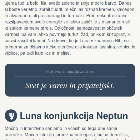
ujema tudi z belo, lila, svetlo zeleno in sinje modro barvo. Danes
si boste verjetno izbrali fluorit, mlečni ali roznati kremen, kalcedon
in akvamarin, ali pa smaragd in turmalin. Pred nekontroliranim
razsipavanjem svoje energije se lahko zaščitite z diamantom ali
kristalom kamene strele. Odločnost, samozavest in občutek
varnosti pa vam lahko povrnejo turkiz, žad, oniks in krizopraz, ki
so vsi zaščitni kamni. Na dneve, ko je Luna v znamenju Rib, so
primerna za dišavno lučko eterična olja kokosa, jasmina, vrtnice in
vijolice, pa tudi kamilice in melise.
Pozitivna afirmacija za danes
Svet je varen in prijateljski.
Luna konjunkcija Neptun
i
Močno in intenzivno sanjamo in včasih so tega dne sanje
preroške. Močna intuicija, precizna percepcija, bujna domišljija,