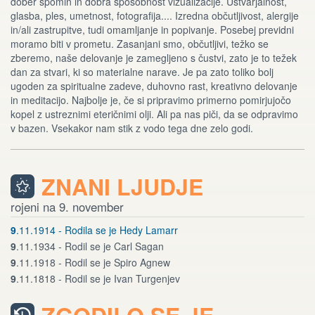
dober spomin in dobra sposobnost vizualizacije. Ustvarjalnost,
glasba, ples, umetnost, fotografija.... Izredna občutljivost, alergije
in/ali zastrupitve, tudi omamljanje in popivanje. Posebej previdni
moramo biti v prometu. Zasanjani smo, občutljivi, težko se
zberemo, naše delovanje je zamegljeno s čustvi, zato je to težek
dan za stvari, ki so materialne narave. Je pa zato toliko bolj
ugoden za spiritualne zadeve, duhovno rast, kreativno delovanje
in meditacijo. Najbolje je, če si pripravimo primerno pomirjujočo
kopel z ustreznimi eteričnimi olji. Ali pa nas piči, da se odpravimo
v bazen. Vsekakor nam stik z vodo tega dne zelo godi.
ZNANI LJUDJE
rojeni na 9. november
9
.11.1914 - Rodila se je Hedy Lamarr
9
.11.1934 - Rodil se je Carl Sagan
9
.11.1918 - Rodil se je Spiro Agnew
9
.11.1818 - Rodil se je Ivan Turgenjev