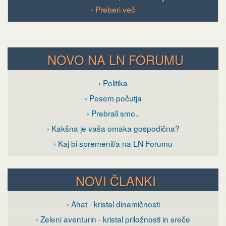
› Preberi več
NOVO NA LN FORUMU
› Politika
› Pesem počutja
› Prebrali smo..
› Kakšna je vaša omaka gospodična?
› Kaj bi spremenil/a na LN Forumu
NOVI ČLANKI
› Ahat - kristal dinamičnosti
› Zeleni aventurin - kristal priložnosti in sreče