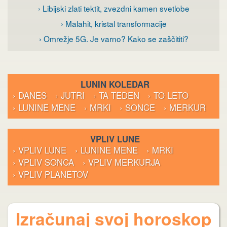
› Libijski zlati tektit, zvezdni kamen svetlobe
› Malahit, kristal transformacije
› Omrežje 5G. Je varno? Kako se zaščititi?
LUNIN KOLEDAR
› DANES
› JUTRI
› TA TEDEN
› TO LETO
› LUNINE MENE
› MRKI
› SONCE
› MERKUR
VPLIV LUNE
› VPLIV LUNE
› LUNINE MENE
› MRKI
› VPLIV SONCA
› VPLIV MERKURJA
› VPLIV PLANETOV
Izračunaj svoj horoskop