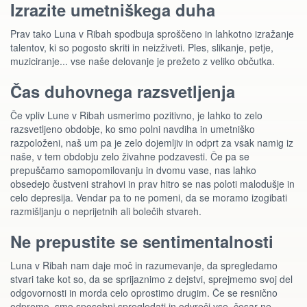
Izrazite umetniškega duha
Prav tako Luna v Ribah spodbuja sproščeno in lahkotno izražanje
talentov, ki so pogosto skriti in neizživeti. Ples, slikanje, petje,
muziciranje... vse naše delovanje je prežeto z veliko občutka.
Čas duhovnega razsvetljenja
Če vpliv Lune v Ribah usmerimo pozitivno, je lahko to zelo
razsvetljeno obdobje, ko smo polni navdiha in umetniško
razpoloženi, naš um pa je zelo dojemljiv in odprt za vsak namig iz
naše, v tem obdobju zelo živahne podzavesti. Če pa se
prepuščamo samopomilovanju in dvomu vase, nas lahko
obsedejo čustveni strahovi in prav hitro se nas poloti malodušje in
celo depresija. Vendar pa to ne pomeni, da se moramo izogibati
razmišljanju o neprijetnih ali bolečih stvareh.
Ne prepustite se sentimentalnosti
Luna v Ribah nam daje moč in razumevanje, da spregledamo
stvari take kot so, da se sprijaznimo z dejstvi, sprejmemo svoj del
odgovornosti in morda celo oprostimo drugim. Če se resnično
odpremo, smo sposobni spregledati in odvreči vse, česar ne