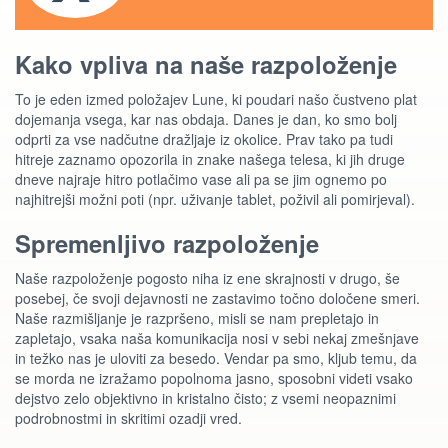
Kako vpliva na naše razpoloženje
To je eden izmed položajev Lune, ki poudari našo čustveno plat
dojemanja vsega, kar nas obdaja. Danes je dan, ko smo bolj
odprti za vse nadčutne dražljaje iz okolice. Prav tako pa tudi
hitreje zaznamo opozorila in znake našega telesa, ki jih druge
dneve najraje hitro potlačimo vase ali pa se jim ognemo po
najhitrejši možni poti (npr. uživanje tablet, poživil ali pomirjeval).
Spremenljivo razpoloženje
Naše razpoloženje pogosto niha iz ene skrajnosti v drugo, še
posebej, če svoji dejavnosti ne zastavimo točno določene smeri.
Naše razmišljanje je razpršeno, misli se nam prepletajo in
zapletajo, vsaka naša komunikacija nosi v sebi nekaj zmešnjave
in težko nas je uloviti za besedo. Vendar pa smo, kljub temu, da
se morda ne izražamo popolnoma jasno, sposobni videti vsako
dejstvo zelo objektivno in kristalno čisto; z vsemi neopaznimi
podrobnostmi in skritimi ozadji vred.