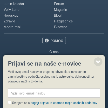
Lunin koledar
Forum
Vpliv Lune
Magazin
Horoskop
Blogi
Zdravje
Razglednice
Modre misli
E-novice
POMOČ
O nas
Oglaševanje
Prijavi se na naše e-novice
Pogoji uporabe
Vpiši svoj email naslov in prejemaj obvestila o novostih in
Pošlji stran
zanimivostih s področja osebne rasti, astrologije, duhovnosti ter
zdravega načina življenja.
Strinjam se s
pogoji prijave in uporabo mojih osebnih podatkov