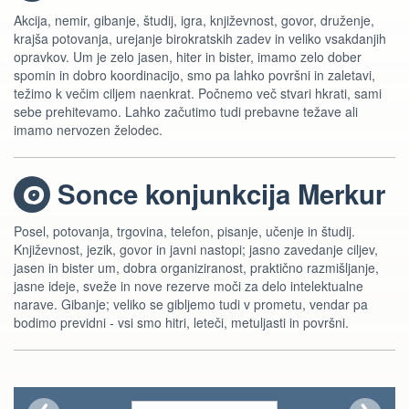
Akcija, nemir, gibanje, študij, igra, književnost, govor, druženje,
krajša potovanja, urejanje birokratskih zadev in veliko vsakdanjih
opravkov. Um je zelo jasen, hiter in bister, imamo zelo dober
spomin in dobro koordinacijo, smo pa lahko površni in zaletavi,
težimo k večim ciljem naenkrat. Počnemo več stvari hkrati, sami
sebe prehitevamo. Lahko začutimo tudi prebavne težave ali
imamo nervozen želodec.
Sonce konjunkcija Merkur
a
Posel, potovanja, trgovina, telefon, pisanje, učenje in študij.
Književnost, jezik, govor in javni nastopi; jasno zavedanje ciljev,
jasen in bister um, dobra organiziranost, praktično razmišljanje,
jasne ideje, sveže in nove rezerve moči za delo intelektualne
narave. Gibanje; veliko se gibljemo tudi v prometu, vendar pa
bodimo previdni - vsi smo hitri, leteči, metuljasti in površni.