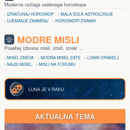
Moderna razlaga osebnega horoskopa
› IZRAČUNAJ HOROSKOP
› MALA ŠOLA ASTROLOGIJE
› UJEMANJE ZNAMENJ
› HOROSKOPI ZNANIH
MODRE MISLI
Posebej izbrane misli, citati, izreki ...
› MISEL DNEVA
› MODRA MISEL ZATE
› LUNIN ORAKELJ
› NAJDI MISEL
› MISLI NA FORUMU
LUNA JE V RAKU
AKTUALNA TEMA