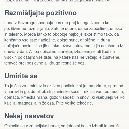
Razmišljajte pozitivno
Luna v Kozorogu spodbuja naš um prej k negativnemu kot
pozitivnemu razmišljanju. Zato je dobro, da se zaposlimo, umsko
in telesno. Morda lahko to obdobje najbolje izkoristimo tako, da
končamo vse tiste nadležne, dolgotrajne, enolične in duha
ubijajoče posle, ki se jih s tako težavo lotevamo in jih odlašamo iz
dneva v dan. Ali pa obiščimo starejše, izkušenejše ali ljudi na
visokih položajih; vse tiste, na katere nas ne vežejo le čustvene,
temveč prej poslovne ali druge resnejše vezi.
Umirite se
To je čas za umiritev in aktiven počitek, kot je, na primer, sprehod
v naravi in gozdu ali obisk planinske koče. Teknila vam bo močna,
domača, kmečka hrana, gozdni sadeži in snovi, ki vsebujejo veliko
kalcija, magnezija in železa. Pijte veliko tekočine.
Nekaj nasvetov
Oblecite se v zemeljske barve; verjetno si boste izbrali temnejšo