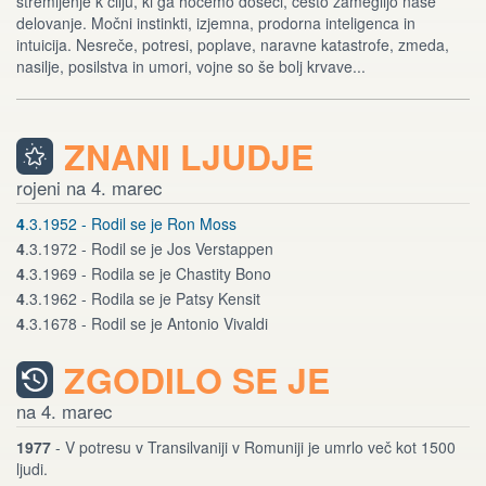
stremljenje k cilju, ki ga hočemo doseči, često zameglijo naše
delovanje. Močni instinkti, izjemna, prodorna inteligenca in
intuicija. Nesreče, potresi, poplave, naravne katastrofe, zmeda,
nasilje, posilstva in umori, vojne so še bolj krvave...
ZNANI LJUDJE
rojeni na 4. marec
4
.3.1952 - Rodil se je Ron Moss
4
.3.1972 - Rodil se je Jos Verstappen
4
.3.1969 - Rodila se je Chastity Bono
4
.3.1962 - Rodila se je Patsy Kensit
4
.3.1678 - Rodil se je Antonio Vivaldi
ZGODILO SE JE
na 4. marec
1977
- V potresu v Transilvaniji v Romuniji je umrlo več kot 1500
ljudi.