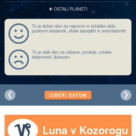
✚ OSTALI PLANETI
To je dober dan za naporno in težaško delo,
poslovni sestanek, obisk starejših in avtoritativnih
To je slab dan za zabave, prošnje, umske
dejavnosti, ljubezen
IZBERI DATUM
Luna v Kozorogu