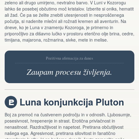
zeleno ali drugo umirjeno, nevtralno barvo. V Luni v Kozorogu
lahko še posebej občutimo moč kristalov. Izberite si oniks, hematit
ali žad. Če pa se želite znebiti utesnjenosti in nesproščenega
počutja, si nadenite mlečni ali rožnati kremen ali aventurin. Na
dneve, ko je Luna v znamenju Kozoroga, je primerno in
priporočljivo za dišavno lučko v prostoru eterično olje brina, cedre,
timijana, majarona, rožmarina, sivke, mete in melise.
Pozitivna afirmacija za danes
Zaupam procesu življenja.
Luna konjunkcija Pluton
j
Boj za premoč na čustvenem področju in v odnosih. Ljubosumje,
posesivnost, hrepenenje in strast. Erotična privlačnost in
nenasitnost. Razdražljivost in napetost. Pretirana občutljivost
našega ega. Agresivnost, pretirana silovitost in fanatično