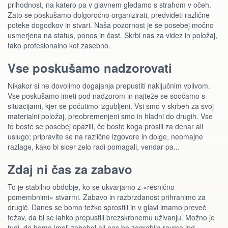
prihodnost, na katero pa v glavnem gledamo s strahom v očeh.
Zato se poskušamo dolgoročno organizirati, predvideti različne
poteke dogodkov in stvari. Naša pozornost je še posebej močno
usmerjena na status, ponos in čast. Skrbi nas za videz in položaj,
tako profesionalno kot zasebno.
Vse poskušamo nadzorovati
Nikakor si ne dovolimo dogajanja prepustiti naključnim vplivom.
Vse poskušamo imeti pod nadzorom in najteže se soočamo s
situacijami, kjer se počutimo izgubljeni. Vsi smo v skrbeh za svoj
materialni položaj, preobremenjeni smo in hladni do drugih. Vse
to boste se posebej opazili, če boste koga prosili za denar ali
uslugo; pripravite se na različne izgovore in dolge, neomajne
razlage, kako bi sicer zelo radi pomagali, vendar pa...
Zdaj ni čas za zabavo
To je stabilno obdobje, ko se ukvarjamo z »resnično
pomembnimi« stvarmi. Zabavo in razbrzdanost prihranimo za
drugič. Danes se bomo težko sprostili in v glavi imamo preveč
težav, da bi se lahko prepustili brezskrbnemu uživanju. Možno je
tudi, da bomo imeli zobobol ali nas bo zagrabila revma ipd.