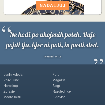
“
Ne hodi po uhojenih poteh. Raje
pojdi tja, kjer ni poti, in pusti sled.
”
neznani avtor
Lunin koledar
Forum
Vpliv Lune
Magazin
Horoskop
Blogi
Zdravje
Razglednice
Modre misli
E-novice