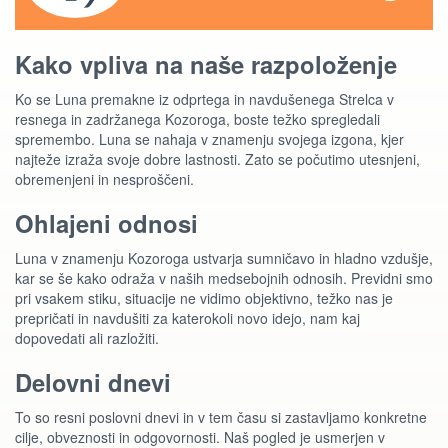
Kako vpliva na naše razpoloženje
Ko se Luna premakne iz odprtega in navdušenega Strelca v
resnega in zadržanega Kozoroga, boste težko spregledali
spremembo. Luna se nahaja v znamenju svojega izgona, kjer
najteže izraža svoje dobre lastnosti. Zato se počutimo utesnjeni,
obremenjeni in nesproščeni.
Ohlajeni odnosi
Luna v znamenju Kozoroga ustvarja sumničavo in hladno vzdušje,
kar se še kako odraža v naših medsebojnih odnosih. Previdni smo
pri vsakem stiku, situacije ne vidimo objektivno, težko nas je
prepričati in navdušiti za katerokoli novo idejo, nam kaj
dopovedati ali razložiti.
Delovni dnevi
To so resni poslovni dnevi in v tem času si zastavljamo konkretne
cilje, obveznosti in odgovornosti. Naš pogled je usmerjen v