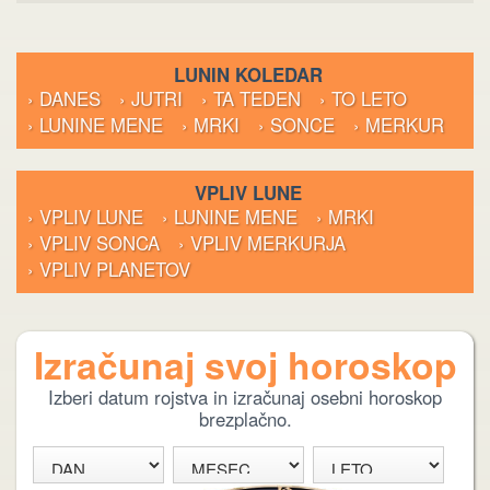
LUNIN KOLEDAR
› DANES
› JUTRI
› TA TEDEN
› TO LETO
› LUNINE MENE
› MRKI
› SONCE
› MERKUR
VPLIV LUNE
› VPLIV LUNE
› LUNINE MENE
› MRKI
› VPLIV SONCA
› VPLIV MERKURJA
› VPLIV PLANETOV
Izračunaj svoj horoskop
Izberi datum rojstva in izračunaj osebni horoskop
brezplačno.