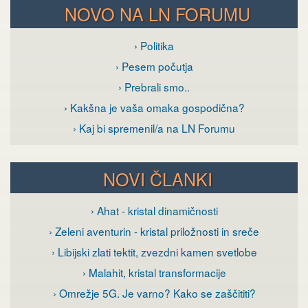
NOVO NA LN FORUMU
› Politika
› Pesem počutja
› Prebrali smo..
› Kakšna je vaša omaka gospodična?
› Kaj bi spremenil/a na LN Forumu
NOVI ČLANKI
› Ahat - kristal dinamičnosti
› Zeleni aventurin - kristal priložnosti in sreče
› Libijski zlati tektit, zvezdni kamen svetlobe
› Malahit, kristal transformacije
› Omrežje 5G. Je varno? Kako se zaščititi?