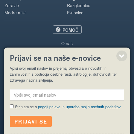
Zdravje
Razglednice
Modre misli
E-novice
POMOČ
O nas
Oglaševanje
Prijavi se na naše e-novice
Pogoji uporabe
Vpiši svoj email naslov in prejemaj obvestila o novostih in
Pošlji stran
zanimivostih s področja osebne rasti, astrologije, duhovnosti ter
zdravega načina življenja.
Strinjam se s
pogoji prijave in uporabo mojih osebnih podatkov
© EyeCatching. Vse pravice so pridržane.
ISSN 1581-2332
Politika piškotkov
Varstvo osebnih podatkov