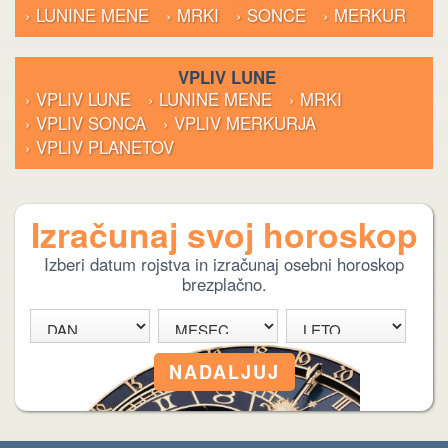
› LUNINE MENE
› MRKI
› SONCE
› MERKUR
VPLIV LUNE
› VPLIV LUNE
› LUNINE MENE
› MRKI
› VPLIV SONCA
› VPLIV MERKURJA
› VPLIV PLANETOV
Izračunaj svoj horoskop
Izberi datum rojstva in izračunaj osebni horoskop
brezplačno.