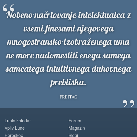
“
Nobeno načrtovanje intelektualca z
vsemi finesami njegovega
mnogostransko izobraženega uma
ne more nadomestiti enega samega
samcatega intuitivnega duhovnega
prebliska.
”
FREITAG
Lunin koledar
Forum
Vpliv Lune
Magazin
Horoskop
Blogi