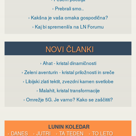
› Prebrali smo..
› Kakšna je vaša omaka gospodična?
› Kaj bi spremenil/a na LN Forumu
NOVI ČLANKI
› Ahat - kristal dinamičnosti
› Zeleni aventurin - kristal priložnosti in sreče
› Libijski zlati tektit, zvezdni kamen svetlobe
› Malahit, kristal transformacije
› Omrežje 5G. Je varno? Kako se zaščititi?
LUNIN KOLEDAR
› DANES
› JUTRI
› TA TEDEN
› TO LETO