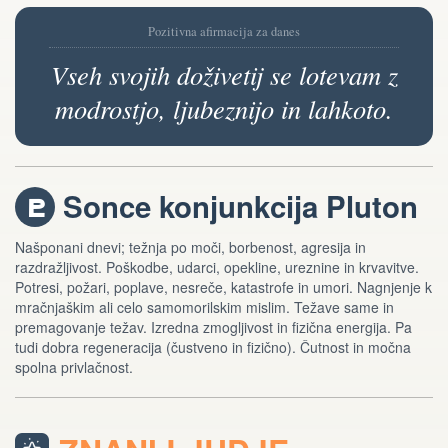
Pozitivna afirmacija za danes
Vseh svojih doživetij se lotevam z
modrostjo, ljubeznijo in lahkoto.
Sonce konjunkcija Pluton
j
Našponani dnevi; težnja po moči, borbenost, agresija in
razdražljivost. Poškodbe, udarci, opekline, ureznine in krvavitve.
Potresi, požari, poplave, nesreče, katastrofe in umori. Nagnjenje k
mračnjaškim ali celo samomorilskim mislim. Težave same in
premagovanje težav. Izredna zmogljivost in fizična energija. Pa
tudi dobra regeneracija (čustveno in fizično). Čutnost in močna
spolna privlačnost.