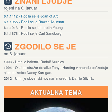
ZNANI LJUDJE
rojeni na 6. januar
6
.1.1412 - Rodila se je Joan of Arc
6
.1.1955 - Rodil se je Rowan Atkinson
6
.1.1913 - Rodila se je Loretta Young
6
.1.1878 - Rodil se je Carl Sandburg
ZGODILO SE JE
na 6. januar
1993
- Umrl je baletnik Rudolf Nurejev.
1994
- Osebni stražar drsalke Tonye Harding v napadu poškoduje
njeno tekmico Nancy Karrigan.
2012
- Umrl je slovenski novinar in urednik Danilo Slivnik.
AKTUALNA TEMA