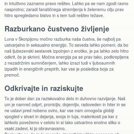
in intuitivno zaznamo pravo rešitev. Lahko pa se nam zgodi ravno
nasprotno; zaradi fanatičnega stremljenja k želenemu cilju prav
hitro spregledamo bistvo in s tem tudi rešitev težave.
Razburkano čustveno življenje
Luna v Škorpijonu močno razburka naša čustva, še najbolj pa
ustvarjalno in seksualno energijo. To seveda lahko pomeni, da bo
naš ljubezenski sestanek izpolnjen z erotiko, je pa lahko zelo hitro
odkrit, če je skrivni. Močna energija pa se prav tako, podkrepljena
z nezadržnim sumničenjem, lahko izrazi tudi v ljubosumnih
izpadih in energičnih prepirih, kar vse je posledica boja za
premoč.
Odkrivajte in raziskujte
To je dober dan za raziskovalno delo in duhovno razvijanje. Naš
um je namreč odprt, pronicljiv, dojemljiv, radoveden in hiter in se
ne ustavi pred nobeno oviro, kar vse nam omogoča globlji
vpogled v stvari in dejanja, svoja in tuja, malenkosti pa kar z
lahkoto povežemo v celoto in si tako ustvarimo enotno sliko o
vsaki zadevi, ki jo obravnavamo.