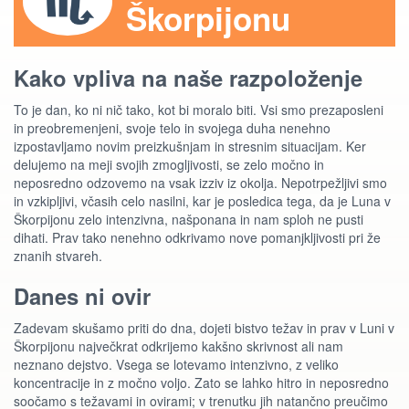
Škorpijonu
Kako vpliva na naše razpoloženje
To je dan, ko ni nič tako, kot bi moralo biti. Vsi smo prezaposleni
in preobremenjeni, svoje telo in svojega duha nenehno
izpostavljamo novim preizkušnjam in stresnim situacijam. Ker
delujemo na meji svojih zmogljivosti, se zelo močno in
neposredno odzovemo na vsak izziv iz okolja. Nepotrpežljivi smo
in vzkipljivi, včasih celo nasilni, kar je posledica tega, da je Luna v
Škorpijonu zelo intenzivna, našponana in nam sploh ne pusti
dihati. Prav tako nenehno odkrivamo nove pomanjkljivosti pri že
znanih stvareh.
Danes ni ovir
Zadevam skušamo priti do dna, dojeti bistvo težav in prav v Luni v
Škorpijonu največkrat odkrijemo kakšno skrivnost ali nam
neznano dejstvo. Vsega se lotevamo intenzivno, z veliko
koncentracije in z močno voljo. Zato se lahko hitro in neposredno
soočamo s težavami in ovirami; v trenutku jih natančno preučimo