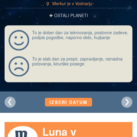
Merkur je v Vodnarju
c
✚ OSTALI PLANETI
To je dober dan za tekmovanja, poslovne zadeve,
podpis pogodbe, naporno delo, hujšanje
To je slab dan za prepir, zapravljanje, nenadna
potovanja, kirurške posege
IZBERI DATUM
Luna v