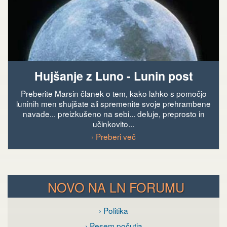
Hujšanje z Luno - Lunin post
Preberite Marsin članek o tem, kako lahko s pomočjo
luninih men shujšate ali spremenite svoje prehrambene
navade... preizkušeno na sebi... deluje, preprosto in
učinkovito...
› Preberi več
NOVO NA LN FORUMU
› Politika
› Pesem počutja