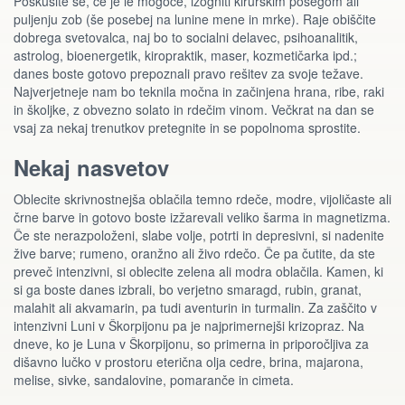
Poskusite se, če je le mogoče, izogniti kirurškim posegom ali
puljenju zob (še posebej na lunine mene in mrke). Raje obiščite
dobrega svetovalca, naj bo to socialni delavec, psihoanalitik,
astrolog, bioenergetik, kiropraktik, maser, kozmetičarka ipd.;
danes boste gotovo prepoznali pravo rešitev za svoje težave.
Najverjetneje nam bo teknila močna in začinjena hrana, ribe, raki
in školjke, z obvezno solato in rdečim vinom. Večkrat na dan se
vsaj za nekaj trenutkov pretegnite in se popolnoma sprostite.
Nekaj nasvetov
Oblecite skrivnostnejša oblačila temno rdeče, modre, vijoličaste ali
črne barve in gotovo boste izžarevali veliko šarma in magnetizma.
Če ste nerazpoloženi, slabe volje, potrti in depresivni, si nadenite
žive barve; rumeno, oranžno ali živo rdečo. Če pa čutite, da ste
preveč intenzivni, si oblecite zelena ali modra oblačila. Kamen, ki
si ga boste danes izbrali, bo verjetno smaragd, rubin, granat,
malahit ali akvamarin, pa tudi aventurin in turmalin. Za zaščito v
intenzivni Luni v Škorpijonu pa je najprimernejši krizopraz. Na
dneve, ko je Luna v Škorpijonu, so primerna in priporočljiva za
dišavno lučko v prostoru eterična olja cedre, brina, majarona,
melise, sivke, sandalovine, pomaranče in cimeta.