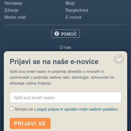
Horoskop
Blogi
Zdravje
Razglednice
Modre misli
E-novice
POMOČ
O nas
Oglaševanje
Prijavi se na naše e-novice
Pogoji uporabe
Vpiši svoj email naslov in prejemaj obvestila o novostih in
Pošlji stran
zanimivostih s področja osebne rasti, astrologije, duhovnosti ter
zdravega načina življenja.
Strinjam se s
pogoji prijave in uporabo mojih osebnih podatkov
© EyeCatching. Vse pravice so pridržane.