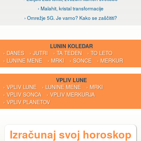
› Malahit, kristal transformacije
› Omrežje 5G. Je varno? Kako se zaščititi?
LUNIN KOLEDAR
› DANES
› JUTRI
› TA TEDEN
› TO LETO
› LUNINE MENE
› MRKI
› SONCE
› MERKUR
VPLIV LUNE
› VPLIV LUNE
› LUNINE MENE
› MRKI
› VPLIV SONCA
› VPLIV MERKURJA
› VPLIV PLANETOV
Izračunaj svoj horoskop