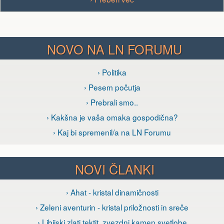
NOVO NA LN FORUMU
› Politika
› Pesem počutja
› Prebrali smo..
› Kakšna je vaša omaka gospodična?
› Kaj bi spremenil/a na LN Forumu
NOVI ČLANKI
› Ahat - kristal dinamičnosti
› Zeleni aventurin - kristal priložnosti in sreče
› Libijski zlati tektit, zvezdni kamen svetlobe