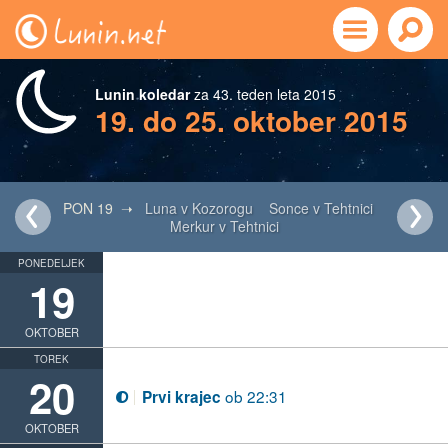
Lunin koledar
za 43. teden leta 2015
19. do 25. oktober 2015
PON 19 ➝
Luna v Kozorogu
Sonce v Tehtnici
Merkur v Tehtnici
PONEDELJEK
19
OKTOBER
TOREK
20
ob 22:31
Prvi krajec
T
OKTOBER