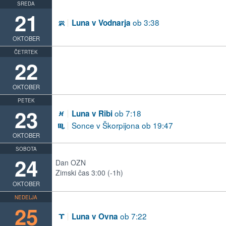
SREDA
21
ob 3:38
Luna v Vodnarja
K
OKTOBER
ČETRTEK
22
OKTOBER
PETEK
23
ob 7:18
Luna v Ribi
L
Sonce v Škorpijona ob 19:47
H
OKTOBER
SOBOTA
24
Dan OZN
Zimski čas 3:00 (-1h)
OKTOBER
NEDELJA
25
ob 7:22
Luna v Ovna
A