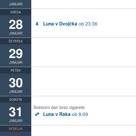
JANUAR
SREDA
28
ob 23:36
Luna v Dvojčka
C
JANUAR
ČETRTEK
29
JANUAR
PETEK
30
JANUAR
SOBOTA
31
Svetovni dan brez cigarete
ob 8:09
Luna v Raka
D
JANUAR
NEDELJA