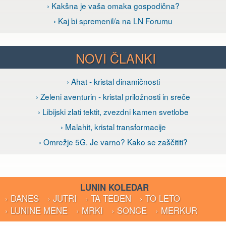
› Kakšna je vaša omaka gospodična?
› Kaj bi spremenil/a na LN Forumu
NOVI ČLANKI
› Ahat - kristal dinamičnosti
› Zeleni aventurin - kristal priložnosti in sreče
› Libijski zlati tektit, zvezdni kamen svetlobe
› Malahit, kristal transformacije
› Omrežje 5G. Je varno? Kako se zaščititi?
LUNIN KOLEDAR
› DANES
› JUTRI
› TA TEDEN
› TO LETO
› LUNINE MENE
› MRKI
› SONCE
› MERKUR