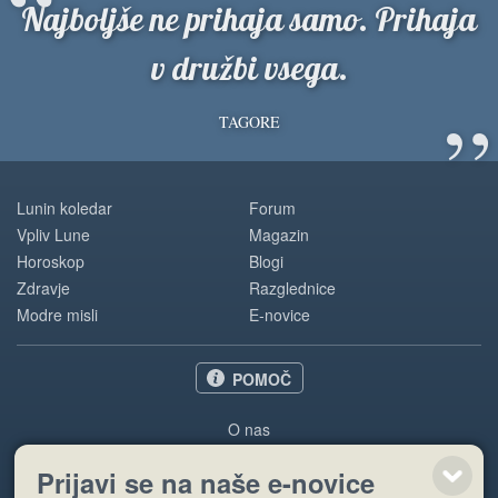
“
Najboljše ne prihaja samo. Prihaja
v družbi vsega.
”
TAGORE
Lunin koledar
Forum
Vpliv Lune
Magazin
Horoskop
Blogi
Zdravje
Razglednice
Modre misli
E-novice
POMOČ
O nas
Oglaševanje
Prijavi se na naše e-novice
Pogoji uporabe