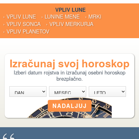
VPLIV LUNE
› VPLIV LUNE
› LUNINE MENE
› MRKI
› VPLIV SONCA
› VPLIV MERKURJA
› VPLIV PLANETOV
Izračunaj svoj horoskop
Izberi datum rojstva in izračunaj osebni horoskop
brezplačno.