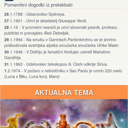
Pomembni dogodki iz preteklosti
26
.1.1788 - Ustanovitev Sydneya.
27
.1.1901 - Umrl je skladatelj Giuseppe Verdi.
28
.1.16 - V prometni nesreči je umrl slovenski pesnik, profesor,
publicist in prevajalec Aleš Debeljak.
29
.1.1994 - Na smuku v Garmisch-Partenkirchnu se je smrtno
poškodovala avstrijska alpska smučarka smučarka Ulrike Maier.
30
.1.1948 - V Delhiju je fanatični hindujec ustrelil Mahatmo
Gandhija.
31
.1.1862 - Izdelovalec teleskopov A. Clark odkrije Sirius.
1
.2.1974 - V požaru v nebotičniku v Sao Paolu je umrlo 220 oseb.
(Luna v Biku, Luna konj. Mars)
AKTUALNA TEMA