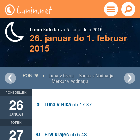
Lunin koledar
za 5. teden leta 2015
26. januar do 1. februar
2015
PON 26 ➝
Luna v Ovnu
Sonce v Vodnarju
Merkur v Vodnarju
PONEDELJEK
26
ob 17:37
Luna v Bika
B
JANUAR
TOREK
27
ob 5:48
Prvi krajec
T