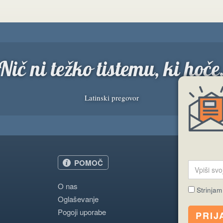
Nič ni težko tistemu, ki hoče
Latinski pregovor
POMOČ
O nas
Strinjam
Oglaševanje
Pogoji uporabe