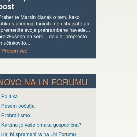
post
Preberite Marsin članek o tem, kako
lahko s pomočjo luninih men shujšate ali
spremenite svoje prehrambene navade...
preizkušeno na sebi... deluje, preprosto
in učinkovito...
› Preberi več
NOVO NA LN FORUMU
 Politika
› Pesem počutja
 Prebrali smo..
› Kakšna je vaša omaka gospodična?
› Kaj bi spremenil/a na LN Forumu