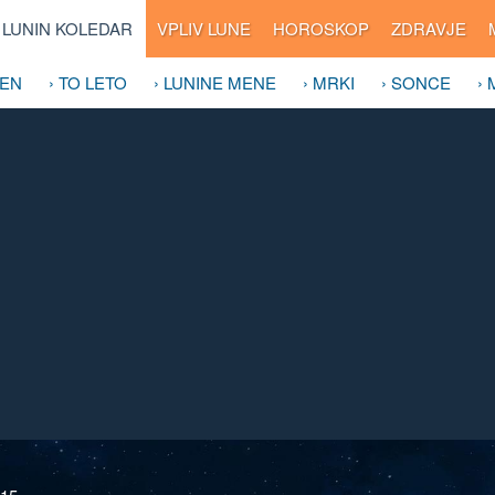
LUNIN KOLEDAR
VPLIV LUNE
HOROSKOP
ZDRAVJE
DEN
› TO LETO
› LUNINE MENE
› MRKI
› SONCE
›