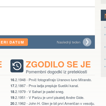
›
›
BERI DATUM
Naslednji teden
›
›
E
ZGODILO SE JE
Pomembni dogodki iz preteklosti
16
.2.1948 - Prvič fotografirajo Uranovo luno Mirando.
17
.2.1867 - Prva ladja prepluje Sueški kanal.
18
.2.1979 - V Sahari je padel sneg.
19
.2.1951 - V Parizu je umrl pisatelj Andre Gide.
20
.2.1962 - John H. Glen je bil prvi Američan v vesolju.