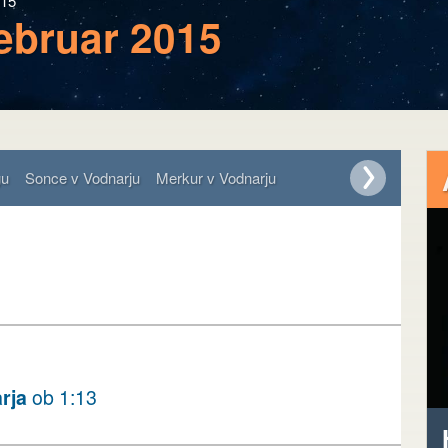
015
februar 2015
gu
Sonce v Vodnarju
Merkur v Vodnarju
rja
ob 1:13