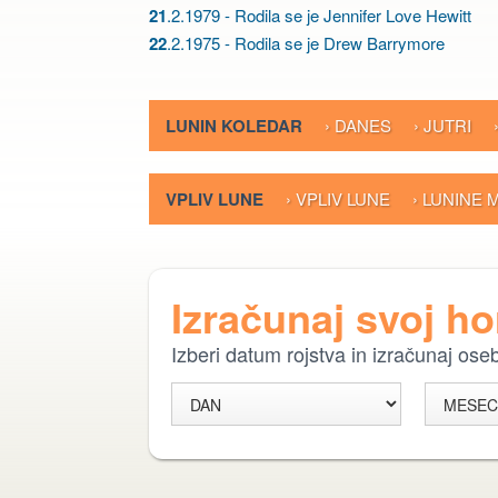
21
.2.1979 - Rodila se je Jennifer Love Hewitt
22
.2.1975 - Rodila se je Drew Barrymore
LUNIN KOLEDAR
› DANES
› JUTRI
VPLIV LUNE
› VPLIV LUNE
› LUNINE
Izračunaj svoj h
Izberi datum rojstva in izračunaj os