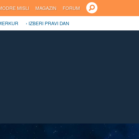
MODRE MISLI
MAGAZIN
FORUM
 MERKUR
› IZBERI PRAVI DAN