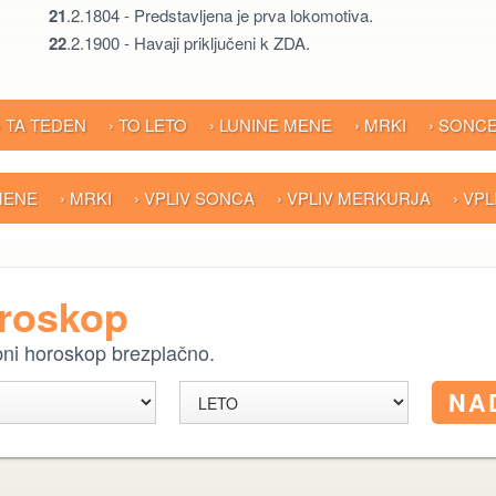
21
.2.1804 - Predstavljena je prva lokomotiva.
22
.2.1900 - Havaji priključeni k ZDA.
› TA TEDEN
› TO LETO
› LUNINE MENE
› MRKI
› SONC
 MENE
› MRKI
› VPLIV SONCA
› VPLIV MERKURJA
› VP
oroskop
ebni horoskop brezplačno.