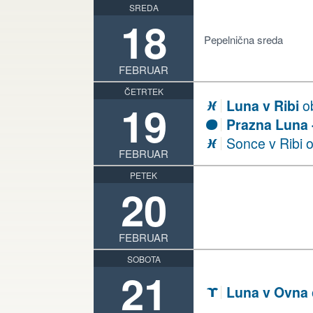
SREDA
18
Pepelnična sreda
FEBRUAR
ČETRTEK
19
Luna v Ribi
o
L
Prazna Luna -
S
Sonce v Ribi 
L
FEBRUAR
PETEK
20
FEBRUAR
SOBOTA
21
Luna v Ovna
A