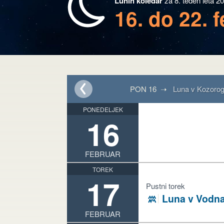
Lunin koledar
za 8. teden leta 2
16. do 22. 
PON 16 ➝
Luna v Kozoro
PONEDELJEK
16
FEBRUAR
TOREK
17
Pustni torek
Luna v Vodna
K
FEBRUAR