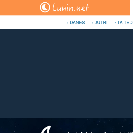
› DANES
› JUTRI
› TA TE