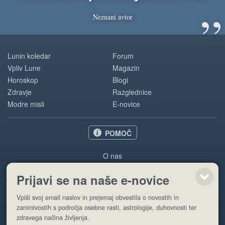
”
Neznani avtor
Lunin koledar
Forum
Vpliv Lune
Magazin
Horoskop
Blogi
Zdravje
Razglednice
Modre misli
E-novice
POMOČ
O nas
Oglaševanje
Prijavi se na naše e-novice
Pogoji uporabe
Vpiši svoj email naslov in prejemaj obvestila o novostih in
Pošlji stran
zanimivostih s področja osebne rasti, astrologije, duhovnosti ter
zdravega načina življenja.