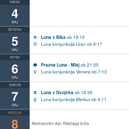
SREDA
4
MAJ
ČETRTEK
5
ob 19:10
Luna v Bika
B
Luna konjunkcija Uran ob 6:17
h
MAJ
PETEK
6
ob 21:30
Prazna Luna - Mlaj
S
Luna konjunkcija Venera ob 7:13
d
MAJ
SOBOTA
7
ob 18:35
Luna v Dvojčka
C
Luna konjunkcija Merkur ob 4:11
c
MAJ
NEDELJA
8
Mednarodni dan Rdečega križa