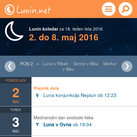
Lunin koledar
za 18. teden leta 2016
2. do 8. maj 2016
PON 2 ➝
Luna v Ribah
Sonce v Biku
Merkur
v Biku
PONEDELJEK
2
Praznik dela
Luna konjunkcija Neptun ob 12:23
i
MAJ
TOREK
3
Mednarodni dan svobode tiska
ob 19:04
Luna v Ovna
A
MAJ