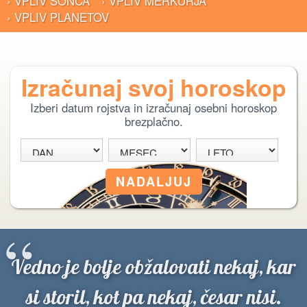
› VPLIV SONCA
› VPLIV MERKURJA
› VPLIV PLANETOV
Izračunaj svoj horoskop
Izberi datum rojstva in izračunaj osebni horoskop
brezplačno.
“
Vedno je bolje obžalovati nekaj, kar
si storil, kot pa nekaj, česar nisi.