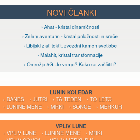
NOVI ČLANKI
› Ahat - kristal dinamičnosti
› Zeleni aventurin - kristal priložnosti in sreče
› Libijski zlati tektit, zvezdni kamen svetlobe
› Malahit, kristal transformacije
› Omrežje 5G. Je varno? Kako se zaščititi?
LUNIN KOLEDAR
› DANES
› JUTRI
› TA TEDEN
› TO LETO
› LUNINE MENE
› MRKI
› SONCE
› MERKUR
VPLIV LUNE
› VPLIV LUNE
› LUNINE MENE
› MRKI