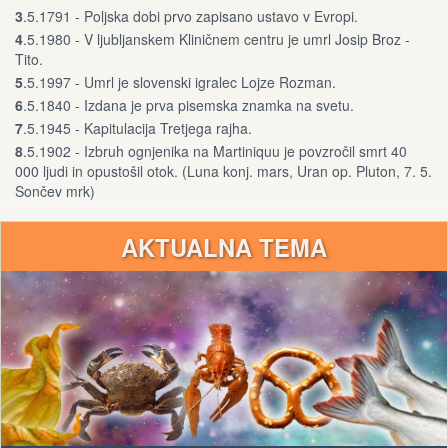
3
.5.1791 - Poljska dobi prvo zapisano ustavo v Evropi.
4
.5.1980 - V ljubljanskem Kliničnem centru je umrl Josip Broz -
Tito.
5
.5.1997 - Umrl je slovenski igralec Lojze Rozman.
6
.5.1840 - Izdana je prva pisemska znamka na svetu.
7
.5.1945 - Kapitulacija Tretjega rajha.
8
.5.1902 - Izbruh ognjenika na Martiniquu je povzročil smrt 40
000 ljudi in opustošil otok. (Luna konj. mars, Uran op. Pluton, 7. 5.
Sončev mrk)
AKTUALNA TEMA