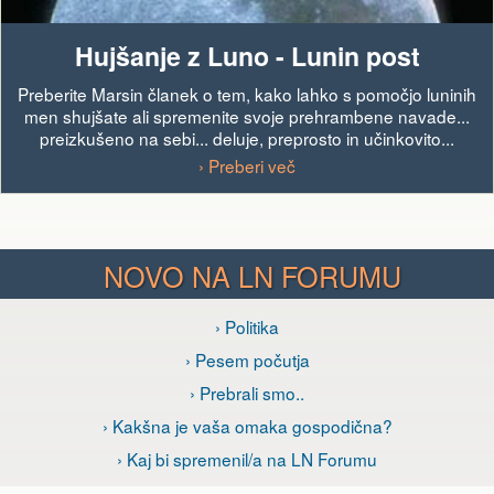
Hujšanje z Luno - Lunin post
Preberite Marsin članek o tem, kako lahko s pomočjo luninih
men shujšate ali spremenite svoje prehrambene navade...
preizkušeno na sebi... deluje, preprosto in učinkovito...
› Preberi več
NOVO NA LN FORUMU
› Politika
› Pesem počutja
› Prebrali smo..
› Kakšna je vaša omaka gospodična?
› Kaj bi spremenil/a na LN Forumu