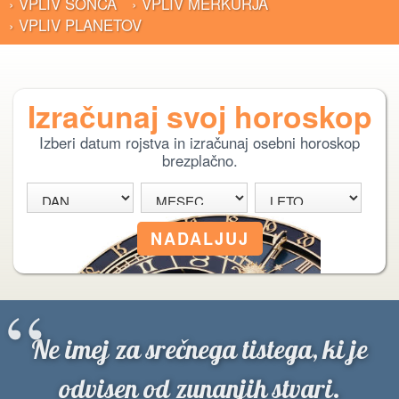
› VPLIV SONCA
› VPLIV MERKURJA
› VPLIV PLANETOV
Izračunaj svoj horoskop
Izberi datum rojstva in izračunaj osebni horoskop
brezplačno.
“
Ne imej za srečnega tistega, ki je
odvisen od zunanjih stvari.