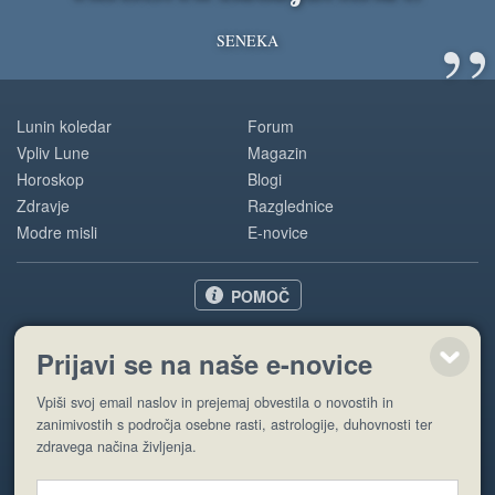
”
SENEKA
Lunin koledar
Forum
Vpliv Lune
Magazin
Horoskop
Blogi
Zdravje
Razglednice
Modre misli
E-novice
POMOČ
O nas
Prijavi se na naše e-novice
Oglaševanje
Pogoji uporabe
Vpiši svoj email naslov in prejemaj obvestila o novostih in
zanimivostih s področja osebne rasti, astrologije, duhovnosti ter
zdravega načina življenja.
Pošlji stran