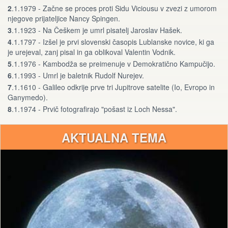
2
.1.1979 - Začne se proces proti Sidu Viciousu v zvezi z umorom
njegove prijateljice Nancy Spingen.
3
.1.1923 - Na Češkem je umrl pisatelj Jaroslav Hašek.
4
.1.1797 - Izšel je prvi slovenski časopis Lublanske novice, ki ga
je urejeval, zanj pisal in ga oblikoval Valentin Vodnik.
5
.1.1976 - Kambodža se preimenuje v Demokratično Kampučijo.
6
.1.1993 - Umrl je baletnik Rudolf Nurejev.
7
.1.1610 - Galileo odkrije prve tri Jupitrove satelite (Io, Evropo in
Ganymedo).
8
.1.1974 - Prvič fotografirajo "pošast iz Loch Nessa".
AKTUALNA TEMA