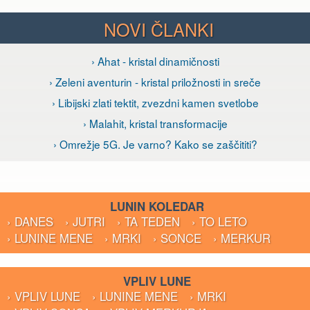
NOVI ČLANKI
› Ahat - kristal dinamičnosti
› Zeleni aventurin - kristal priložnosti in sreče
› Libijski zlati tektit, zvezdni kamen svetlobe
› Malahit, kristal transformacije
› Omrežje 5G. Je varno? Kako se zaščititi?
LUNIN KOLEDAR
› DANES
› JUTRI
› TA TEDEN
› TO LETO
› LUNINE MENE
› MRKI
› SONCE
› MERKUR
VPLIV LUNE
› VPLIV LUNE
› LUNINE MENE
› MRKI