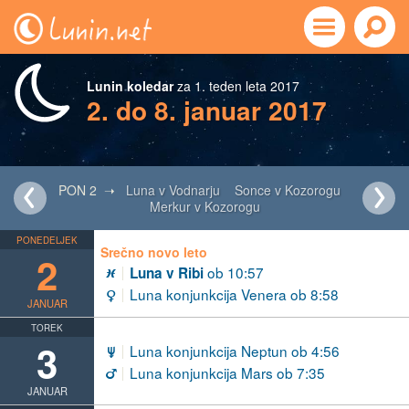
Lunin koledar
za 1. teden leta 2017
2. do 8. januar 2017
PON 2 ➝
Luna v Vodnarju
Sonce v Kozorogu
Merkur v Kozorogu
PONEDELJEK
Srečno novo leto
2
ob 10:57
Luna v Ribi
L
Luna konjunkcija Venera ob 8:58
d
JANUAR
TOREK
3
Luna konjunkcija Neptun ob 4:56
i
Luna konjunkcija Mars ob 7:35
e
JANUAR