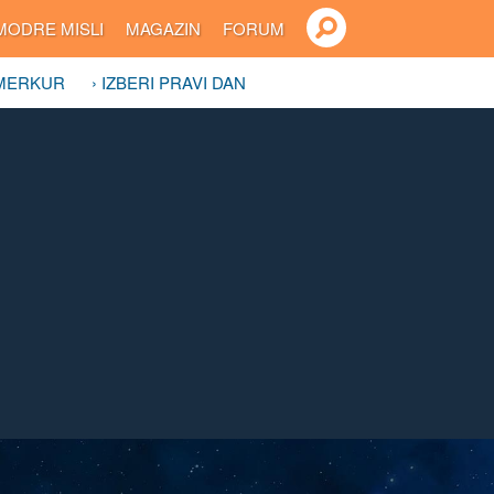
MODRE MISLI
MAGAZIN
FORUM
 MERKUR
› IZBERI PRAVI DAN