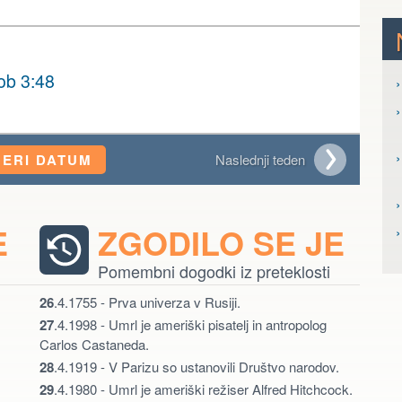
ob 3:48
›
›
›
BERI DATUM
Naslednji teden
›
E
ZGODILO SE JE
Pomembni dogodki iz preteklosti
26
.4.1755 - Prva univerza v Rusiji.
27
.4.1998 - Umrl je ameriški pisatelj in antropolog
Carlos Castaneda.
28
.4.1919 - V Parizu so ustanovili Društvo narodov.
29
.4.1980 - Umrl je ameriški režiser Alfred Hitchcock.