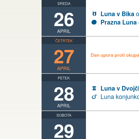
SREDA
26
Luna v Bika
o
B
Prazna Luna -
S
APRIL
ČETRTEK
27
Dan upora proti okupa
APRIL
PETEK
28
Luna v Dvojč
C
Luna konjunkc
e
APRIL
SOBOTA
29