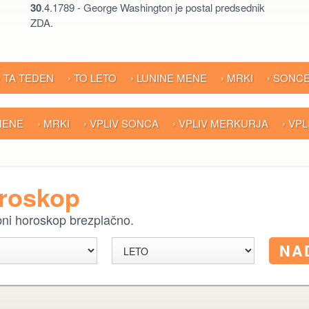
30
.4.1789 - George Washington je postal predsednik
ZDA.
› TA TEDEN
› TO LETO
› LUNINE MENE
› MRKI
› SONC
 MENE
› MRKI
› VPLIV SONCA
› VPLIV MERKURJA
› VP
oroskop
ebni horoskop brezplačno.