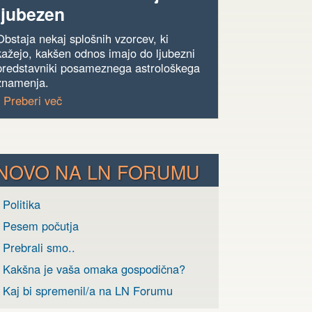
ljubezen
Obstaja nekaj splošnih vzorcev, ki
kažejo, kakšen odnos imajo do ljubezni
predstavniki posameznega astrološkega
znamenja.
› Preberi več
NOVO NA LN FORUMU
 Politika
› Pesem počutja
 Prebrali smo..
› Kakšna je vaša omaka gospodična?
› Kaj bi spremenil/a na LN Forumu