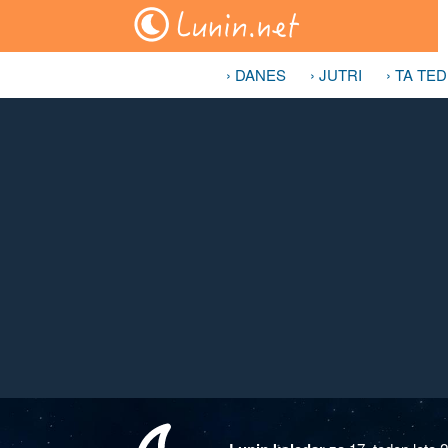
› DANES
› JUTRI
› TA TE