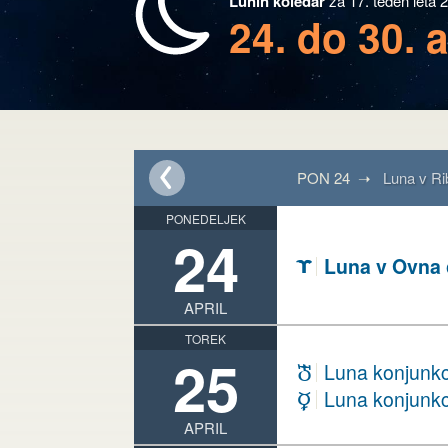
Lunin koledar
za 17. teden leta 
24. do 30. 
PON 24 ➝
Luna v Ri
PONEDELJEK
24
Luna v Ovna
A
APRIL
TOREK
25
Luna konjunkc
h
Luna konjunkc
c
APRIL