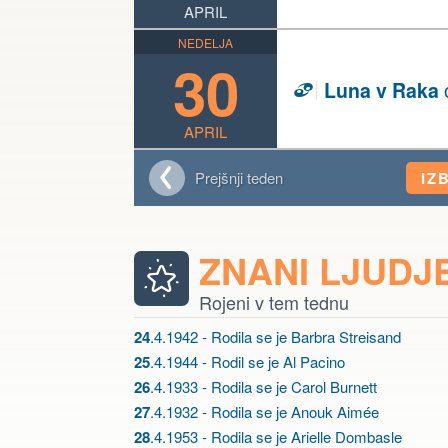
APRIL
NEDELJA
30
Luna v Raka
D
APRIL
Prejšnji teden
IZ
ZNANI LJUDJ
Rojeni v tem tednu
24
.4.1942 - Rodila se je Barbra Streisand
25
.4.1944 - Rodil se je Al Pacino
26
.4.1933 - Rodila se je Carol Burnett
27
.4.1932 - Rodila se je Anouk Aimée
28
.4.1953 - Rodila se je Arielle Dombasle