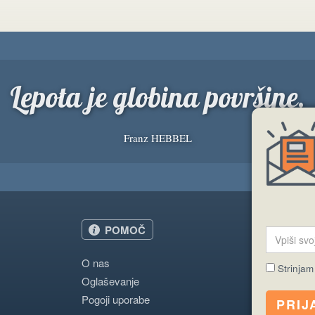
Lepota je globina površine.
Franz HEBBEL
POMOČ
O nas
Strinjam
Oglaševanje
Pogoji uporabe