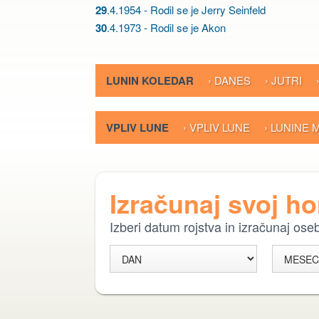
29
.4.1954 - Rodil se je Jerry Seinfeld
30
.4.1973 - Rodil se je Akon
LUNIN KOLEDAR
› DANES
› JUTRI
VPLIV LUNE
› VPLIV LUNE
› LUNINE
Izračunaj svoj h
Izberi datum rojstva in izračunaj os