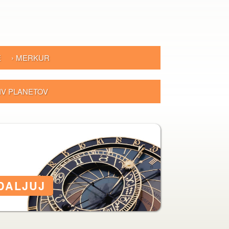
E
› MERKUR
LIV PLANETOV