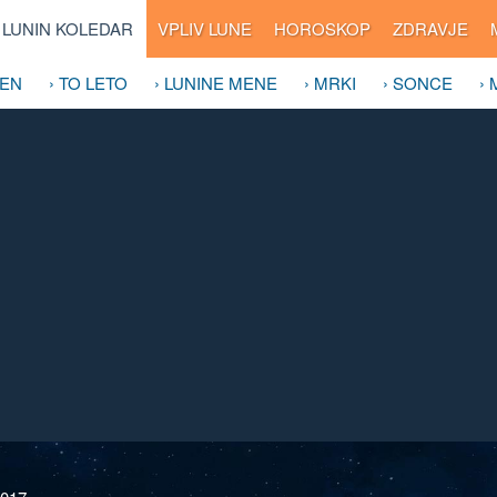
LUNIN KOLEDAR
VPLIV LUNE
HOROSKOP
ZDRAVJE
DEN
› TO LETO
› LUNINE MENE
› MRKI
› SONCE
›