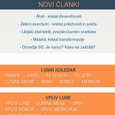
NOVI ČLANKI
› Ahat - kristal dinamičnosti
› Zeleni aventurin - kristal priložnosti in sreče
› Libijski zlati tektit, zvezdni kamen svetlobe
› Malahit, kristal transformacije
› Omrežje 5G. Je varno? Kako se zaščititi?
LUNIN KOLEDAR
› DANES
› JUTRI
› TA TEDEN
› TO LETO
› LUNINE MENE
› MRKI
› SONCE
› MERKUR
VPLIV LUNE
› VPLIV LUNE
› LUNINE MENE
› MRKI
› VPLIV SONCA
› VPLIV MERKURJA