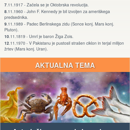
7
.11.1917 - Začela se je Oktobrska revolucija.
8
.11.1960 - John F. Kennedy je bil izvoljen za ameriškega
predsednika.
9
.11.1989 - Padec Berlinskega zidu (Sonce konj. Mars konj.
Pluton).
10
.11.1819 - Umrl je baron Žiga Zois.
12
.11.1970 - V Pakistanu je pustosil strašen ciklon in terjal milijon
žrtev (Mars konj. Uran).
AKTUALNA TEMA