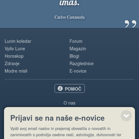
imaš.
”
Carlos Castaneda
Lunin koledar
Forum
Vpliv Lune
Magazin
Horoskop
Blogi
Zdravje
Razglednice
Modre misli
E-novice
POMOČ
O nas
Oglaševanje
Prijavi se na naše e-novice
Pogoji uporabe
Vpiši svoj email naslov in prejemaj obvestila o novostih in
Pošlji stran
zanimivostih s področja osebne rasti, astrologije, duhovnosti ter