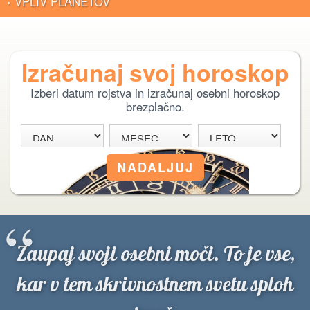
› VPLIV PLANETOV
Izračunaj svoj horoskop
Izberi datum rojstva in izračunaj osebni horoskop
brezplačno.
“
Zaupaj svoji osebni moči. To je vse,
kar v tem skrivnostnem svetu sploh