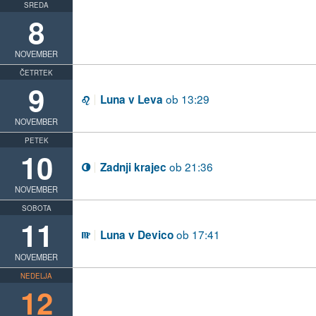
SREDA
8
NOVEMBER
ČETRTEK
9
ob 13:29
Luna v Leva
E
NOVEMBER
PETEK
10
ob 21:36
Zadnji krajec
V
NOVEMBER
SOBOTA
11
ob 17:41
Luna v Devico
F
NOVEMBER
NEDELJA
12