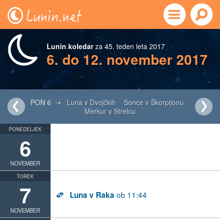
Lunin koledar
za 45. teden leta 2017
6. do 12. november 2017
PON 6 ➝
Luna v Dvojčkih
Sonce v Škorpijonu
Merkur v Strelcu
PONEDELJEK
6
NOVEMBER
TOREK
7
ob 11:44
Luna v Raka
D
NOVEMBER