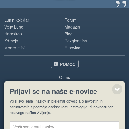
”
Lunin koledar
Forum
Vpliv Lune
Magazin
Horoskop
Blogi
Zdravje
Razglednice
Modre misli
E-novice
POMOČ
O nas
Oglaševanje
Prijavi se na naše e-novice
Pogoji uporabe
Vpiši svoj email naslov in prejemaj obvestila o novostih in
Pošlji stran
zanimivostih s področja osebne rasti, astrologije, duhovnosti ter
zdravega načina življenja.