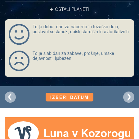
✚ OSTALI PLANETI
To je dober dan za naporno in težaško delo,
poslovni sestanek, obisk starejših in avtoritativnih
To je slab dan za zabave, prošnje, umske
dejavnosti, ljubezen
IZBERI DATUM
Luna v Kozorogu