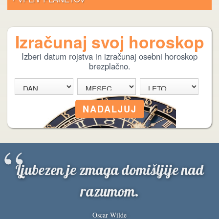
Izračunaj svoj horoskop
Izberi datum rojstva in izračunaj osebni horoskop
brezplačno.
“
Ljubezen je zmaga domišljije nad
razumom.
Oscar Wilde