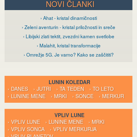
NOVI ČLANKI
› Ahat - kristal dinamičnosti
› Zeleni aventurin - kristal priložnosti in sreče
› Libijski zlati tektit, zvezdni kamen svetlobe
› Malahit, kristal transformacije
› Omrežje 5G. Je varno? Kako se zaščititi?
LUNIN KOLEDAR
› DANES
› JUTRI
› TA TEDEN
› TO LETO
› LUNINE MENE
› MRKI
› SONCE
› MERKUR
VPLIV LUNE
› VPLIV LUNE
› LUNINE MENE
› MRKI
› VPLIV SONCA
› VPLIV MERKURJA
› VPLIV PLANETOV