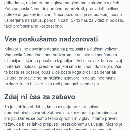
prihodnost, na katero pa v glavnem gledamo s strahom v očeh.
Zato se poskušamo dolgoročno organizirati, predvideti različne
poteke dogodkov in stvari. Naša pozornost je še posebej močno
usmerjena na status, ponos in čast. Skrbi nas za videz in položaj,
tako profesionalno kot zasebno.
Vse poskušamo nadzorovati
Nikakor si ne dovolimo dogajanja prepustiti naključnim vplivom.
Vse poskušamo imeti pod nadzorom in najteže se soočamo s
situacijami, kjer se počutimo izgubljeni. Vsi smo v skrbeh za svoj
materialni položaj, preobremenjeni smo in hladni do drugih. Vse
to boste se posebej opazili, če boste koga prosili za denar ali
uslugo; pripravite se na različne izgovore in dolge, neomajne
razlage, kako bi sicer zelo radi pomagali, vendar pa...
Zdaj ni čas za zabavo
To je stabilno obdobje, ko se ukvarjamo z »resnično
pomembnimi« stvarmi. Zabavo in razbrzdanost prihranimo za
drugič. Danes se bomo težko sprostili in v glavi imamo preveč
težav, da bi se lahko prepustili brezskrbnemu uživanju. Možno je
tudi, da bomo imeli zobobol ali nas bo zagrabila revma ipd.