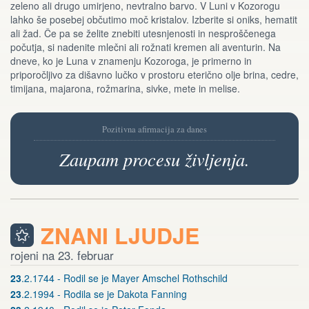
zeleno ali drugo umirjeno, nevtralno barvo. V Luni v Kozorogu
lahko še posebej občutimo moč kristalov. Izberite si oniks, hematit
ali žad. Če pa se želite znebiti utesnjenosti in nesproščenega
počutja, si nadenite mlečni ali rožnati kremen ali aventurin. Na
dneve, ko je Luna v znamenju Kozoroga, je primerno in
priporočljivo za dišavno lučko v prostoru eterično olje brina, cedre,
timijana, majarona, rožmarina, sivke, mete in melise.
Pozitivna afirmacija za danes
Zaupam procesu življenja.
ZNANI LJUDJE
rojeni na 23. februar
23
.2.1744 - Rodil se je Mayer Amschel Rothschild
23
.2.1994 - Rodila se je Dakota Fanning