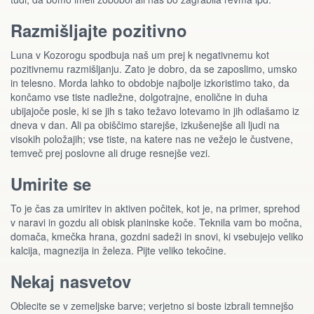
Razmišljajte pozitivno
Luna v Kozorogu spodbuja naš um prej k negativnemu kot
pozitivnemu razmišljanju. Zato je dobro, da se zaposlimo, umsko
in telesno. Morda lahko to obdobje najbolje izkoristimo tako, da
končamo vse tiste nadležne, dolgotrajne, enolične in duha
ubijajoče posle, ki se jih s tako težavo lotevamo in jih odlašamo iz
dneva v dan. Ali pa obiščimo starejše, izkušenejše ali ljudi na
visokih položajih; vse tiste, na katere nas ne vežejo le čustvene,
temveč prej poslovne ali druge resnejše vezi.
Umirite se
To je čas za umiritev in aktiven počitek, kot je, na primer, sprehod
v naravi in gozdu ali obisk planinske koče. Teknila vam bo močna,
domača, kmečka hrana, gozdni sadeži in snovi, ki vsebujejo veliko
kalcija, magnezija in železa. Pijte veliko tekočine.
Nekaj nasvetov
Oblecite se v zemeljske barve; verjetno si boste izbrali temnejšo