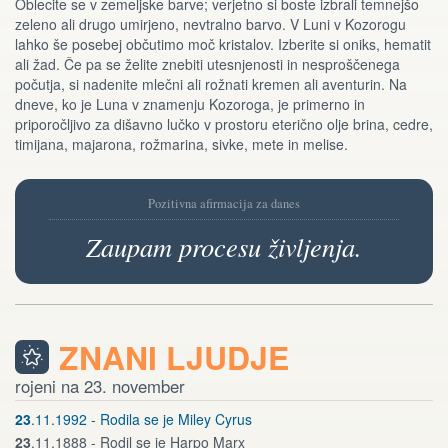
Oblecite se v zemeljske barve; verjetno si boste izbrali temnejšo
zeleno ali drugo umirjeno, nevtralno barvo. V Luni v Kozorogu
lahko še posebej občutimo moč kristalov. Izberite si oniks, hematit
ali žad. Če pa se želite znebiti utesnjenosti in nesproščenega
počutja, si nadenite mlečni ali rožnati kremen ali aventurin. Na
dneve, ko je Luna v znamenju Kozoroga, je primerno in
priporočljivo za dišavno lučko v prostoru eterično olje brina, cedre,
timijana, majarona, rožmarina, sivke, mete in melise.
Pozitivna afirmacija za danes
Zaupam procesu življenja.
ZNANI LJUDJE
rojeni na 23. november
23
.11.1992 - Rodila se je Miley Cyrus
23
.11.1888 - Rodil se je Harpo Marx