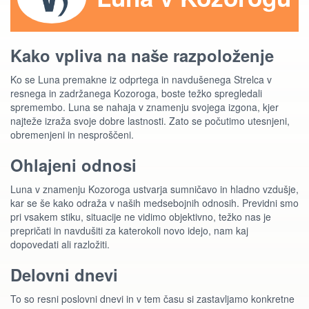
Kako vpliva na naše razpoloženje
Ko se Luna premakne iz odprtega in navdušenega Strelca v
resnega in zadržanega Kozoroga, boste težko spregledali
spremembo. Luna se nahaja v znamenju svojega izgona, kjer
najteže izraža svoje dobre lastnosti. Zato se počutimo utesnjeni,
obremenjeni in nesproščeni.
Ohlajeni odnosi
Luna v znamenju Kozoroga ustvarja sumničavo in hladno vzdušje,
kar se še kako odraža v naših medsebojnih odnosih. Previdni smo
pri vsakem stiku, situacije ne vidimo objektivno, težko nas je
prepričati in navdušiti za katerokoli novo idejo, nam kaj
dopovedati ali razložiti.
Delovni dnevi
To so resni poslovni dnevi in v tem času si zastavljamo konkretne