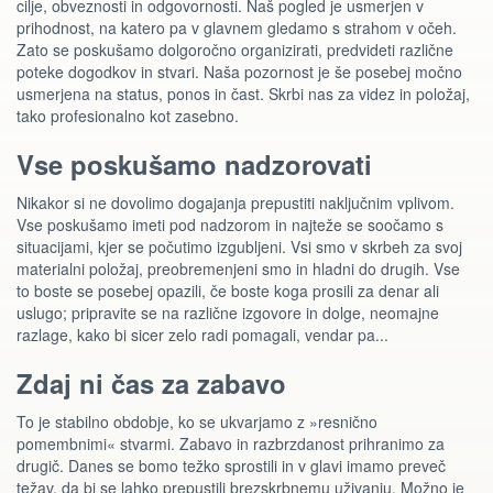
cilje, obveznosti in odgovornosti. Naš pogled je usmerjen v
prihodnost, na katero pa v glavnem gledamo s strahom v očeh.
Zato se poskušamo dolgoročno organizirati, predvideti različne
poteke dogodkov in stvari. Naša pozornost je še posebej močno
usmerjena na status, ponos in čast. Skrbi nas za videz in položaj,
tako profesionalno kot zasebno.
Vse poskušamo nadzorovati
Nikakor si ne dovolimo dogajanja prepustiti naključnim vplivom.
Vse poskušamo imeti pod nadzorom in najteže se soočamo s
situacijami, kjer se počutimo izgubljeni. Vsi smo v skrbeh za svoj
materialni položaj, preobremenjeni smo in hladni do drugih. Vse
to boste se posebej opazili, če boste koga prosili za denar ali
uslugo; pripravite se na različne izgovore in dolge, neomajne
razlage, kako bi sicer zelo radi pomagali, vendar pa...
Zdaj ni čas za zabavo
To je stabilno obdobje, ko se ukvarjamo z »resnično
pomembnimi« stvarmi. Zabavo in razbrzdanost prihranimo za
drugič. Danes se bomo težko sprostili in v glavi imamo preveč
težav, da bi se lahko prepustili brezskrbnemu uživanju. Možno je