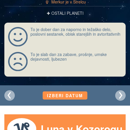
Merkur je v Strelcu
c
✚ OSTALI PLANETI
To je dober dan za naporno in težaško delo,
poslovni sestanek, obisk starejših in avtoritativnih
To je slab dan za zabave, prošnje, umske
dejavnosti, ljubezen
IZBERI DATUM
Luna v Kozorogu