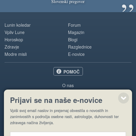
”
Slovenski pregovor
Lunin koledar
Forum
Vpliv Lune
Magazin
Horoskop
Blogi
Zdravje
Razglednice
Modre misli
E-novice
POMOČ
O nas
Oglaševanje
Prijavi se na naše e-novice
Pogoji uporabe
Vpiši svoj email naslov in prejemaj obvestila o novostih in
Pošlji stran
zanimivostih s področja osebne rasti, astrologije, duhovnosti ter
zdravega načina življenja.