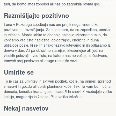
tudi, da bomo imeli zobobol ali nas bo zagrabila revma ipd.
Razmišljajte pozitivno
Luna v Kozorogu spodbuja naš um prej k negativnemu kot
pozitivnemu razmišljanju. Zato je dobro, da se zaposlimo, umsko
in telesno. Morda lahko to obdobje najbolje izkoristimo tako, da
končamo vse tiste nadležne, dolgotrajne, enolične in duha
ubijajoče posle, ki se jih s tako težavo lotevamo in jih odlašamo iz
dneva v dan. Ali pa obiščimo starejše, izkušenejše ali ljudi na
visokih položajih; vse tiste, na katere nas ne vežejo le čustvene,
temveč prej poslovne ali druge resnejše vezi.
Umirite se
To je čas za umiritev in aktiven počitek, kot je, na primer, sprehod
v naravi in gozdu ali obisk planinske koče. Teknila vam bo močna,
domača, kmečka hrana, gozdni sadeži in snovi, ki vsebujejo veliko
kalcija, magnezija in železa. Pijte veliko tekočine.
Nekaj nasvetov