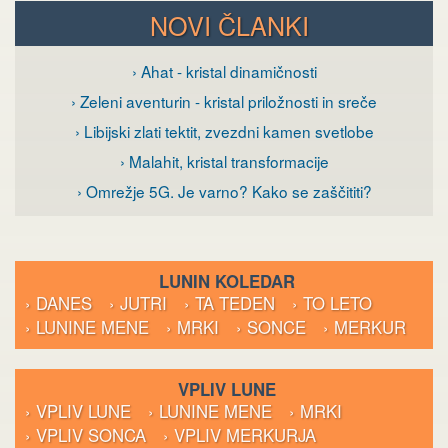
NOVI ČLANKI
› Ahat - kristal dinamičnosti
› Zeleni aventurin - kristal priložnosti in sreče
› Libijski zlati tektit, zvezdni kamen svetlobe
› Malahit, kristal transformacije
› Omrežje 5G. Je varno? Kako se zaščititi?
LUNIN KOLEDAR
› DANES
› JUTRI
› TA TEDEN
› TO LETO
› LUNINE MENE
› MRKI
› SONCE
› MERKUR
VPLIV LUNE
› VPLIV LUNE
› LUNINE MENE
› MRKI
› VPLIV SONCA
› VPLIV MERKURJA