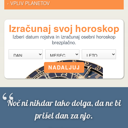
› VPLIV PLANETOV
Izračunaj svoj horoskop
Izberi datum rojstva in izračunaj osebni horoskop
brezplačno.
“
Noč ni nikdar tako dolga, da ne bi
prišel dan za njo.