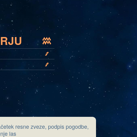
ARJU
K
I
I
začetek resne zveze, podpis pogodbe,
nje las