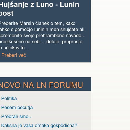
Hujšanje z Luno - Lunin
post
Preberite Marsin članek o tem, kako
lahko s pomočjo luninih men shujšate ali
spremenite svoje prehrambene navade...
preizkušeno na sebi... deluje, preprosto
in učinkovito...
› Preberi več
NOVO NA LN FORUMU
 Politika
› Pesem počutja
 Prebrali smo..
› Kakšna je vaša omaka gospodična?