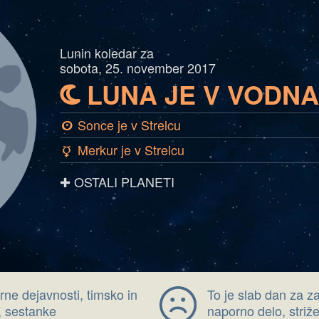
Lunin koledar za
sobota, 25. november 2017
LUNA JE V VODN
b
Sonce je v Strelcu
a
Merkur je v Strelcu
c
✚ OSTALI PLANETI
ne dejavnosti, timsko in
To je slab dan za 
e, sestanke
naporno delo, striže