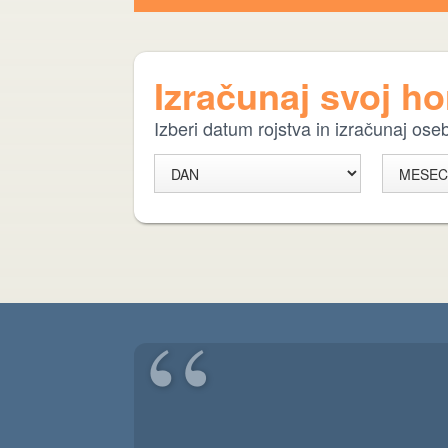
Izračunaj svoj h
Izberi datum rojstva in izračunaj os
“