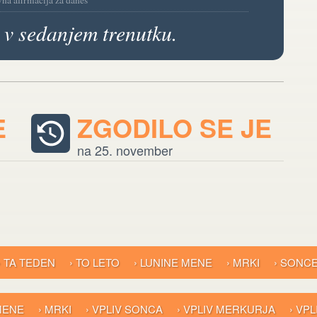
vna afirmacija za danes
 v sedanjem trenutku.
E
ZGODILO SE JE
na 25. november
› TA TEDEN
› TO LETO
› LUNINE MENE
› MRKI
› SONC
 MENE
› MRKI
› VPLIV SONCA
› VPLIV MERKURJA
› VP