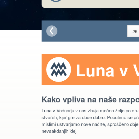
Luna v 
Kako vpliva na naše razp
Luna v Vodnarju v nas zbuja močno željo po družen
stvareh, kjer gre za obče dobro. Počutimo se pr
mislimi ustvarjamo nove načrte, sproščeno dojem
nevsakdanjih idej.