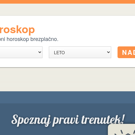
oroskop
ebni horoskop brezplačno.
Spoznaj pravi trenutek!