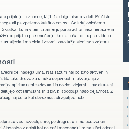
 prijatelje in znance, ki jih že dolgo nismo videli. Pri čisto
adnega ali pa vpeljemo kakšno novost. Če kdaj oblečemo
s. Skratka, Luna v tem znamenju ponavadi prinaša nenadne in
ivimo prijetno presenečenje, ko se naša pot nepredvideno
 ustaljenimi miselnimi vzorci, zato lažje sledimo svojemu
osti
avedni del našega uma. Naš razum naj bo zato aktiven in
istite take dneve za umske dejavnosti in ukvarjanje z
cijo, spiritualnimi zadevami in novimi idejami... Intelektualni
delujejo kot stimulans in izziv, ki spodbuja našo dejavnost. Z
›
ročij, naj bo to kot obveznost ali zgolj za hobi.
›
 odprti za vse novosti, smo, po drugi strani, na čustvenem
bi človestvo v celoti kot pa naši medsebojni romantični odnosi