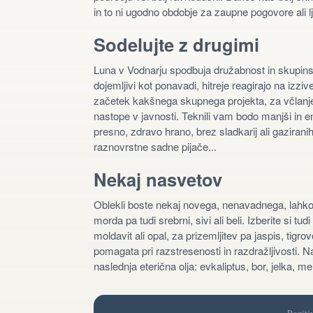
in to ni ugodno obdobje za zaupne pogovore ali
Sodelujte z drugimi
Luna v Vodnarju spodbuja družabnost in skupinsko 
dojemljivi kot ponavadi, hitreje reagirajo na izzi
začetek kakšnega skupnega projekta, za včlanjenj
nastope v javnosti. Teknili vam bodo manjši in en
presno, zdravo hrano, brez sladkarij ali gaziran
raznovrstne sadne pijače...
Nekaj nasvetov
Oblekli boste nekaj novega, nenavadnega, lahko
morda pa tudi srebrni, sivi ali beli. Izberite si tud
moldavit ali opal, za prizemljitev pa jaspis, tigro
pomagata pri razstresenosti in razdražljivosti. 
naslednja eterična olja: evkaliptus, bor, jelka, me