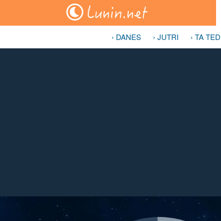
› DANES
› JUTRI
› TA TE