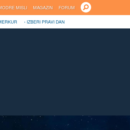
MODRE MISLI
MAGAZIN
FORUM
 MERKUR
› IZBERI PRAVI DAN