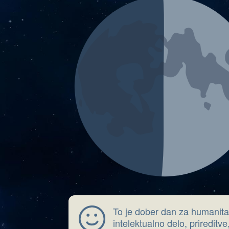
To je dober dan za humanitar
intelektualno delo, prireditv