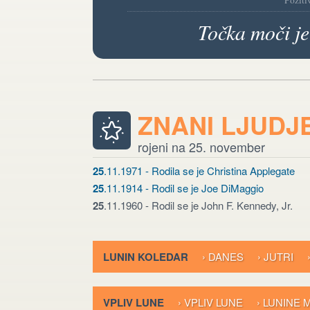
Poziti
Točka moči je
ZNANI LJUDJ
rojeni na 25. november
25
.11.1971 - Rodila se je Christina Applegate
25
.11.1914 - Rodil se je Joe DiMaggio
25
.11.1960 - Rodil se je John F. Kennedy, Jr.
LUNIN KOLEDAR
› DANES
› JUTRI
VPLIV LUNE
› VPLIV LUNE
› LUNINE