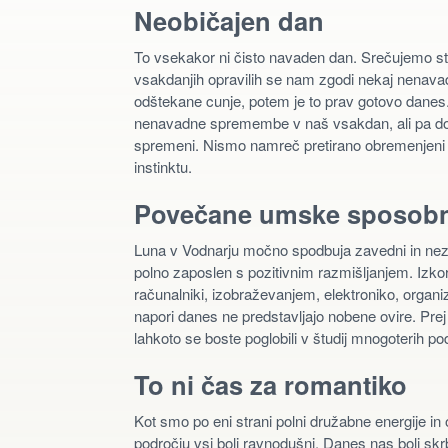
Neobičajen dan
To vsekakor ni čisto navaden dan. Srečujemo stare
vsakdanjih opravilih se nam zgodi nekaj nenav
odštekane cunje, potem je to prav gotovo dane
nenavadne spremembe v naš vsakdan, ali pa dož
spremeni. Nismo namreč pretirano obremenjeni z
instinktu.
Povečane umske sposobn
Luna v Vodnarju močno spodbuja zavedni in nez
polno zaposlen s pozitivnim razmišljanjem. Izkor
računalniki, izobraževanjem, elektroniko, organiza
napori danes ne predstavljajo nobene ovire. Prej 
lahkoto se boste poglobili v študij mnogoterih pod
To ni čas za romantiko
Kot smo po eni strani polni družabne energije in
področju vsi bolj ravnodušni. Danes nas bolj skr