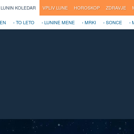
LUNIN KOLEDAR
VPLIV LUNE
HOROSKOP
ZDRAVJE
DEN
› TO LETO
› LUNINE MENE
› MRKI
› SONCE
›