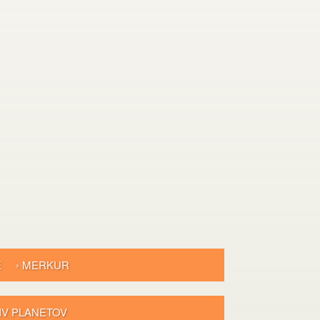
E
› MERKUR
LIV PLANETOV