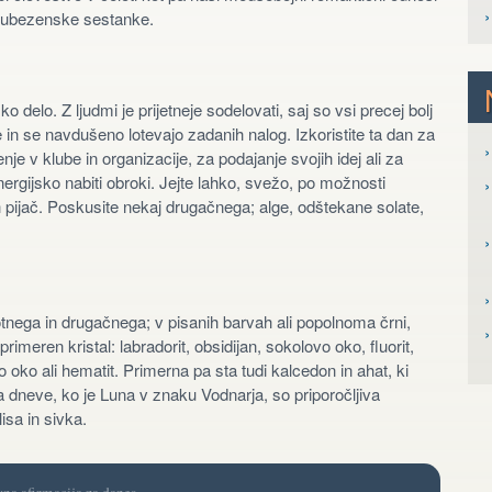
 ljubezenske sestanke.
delo. Z ljudmi je prijetneje sodelovati, saj so vsi precej bolj
ve in se navdušeno lotevajo zadanih nalog. Izkoristite ta dan za
›
e v klube in organizacije, za podajanje svojih idej ali za
ergijsko nabiti obroki. Jejte lahko, svežo, po možnosti
›
ih pijač. Poskusite nekaj drugačnega; alge, odštekane solate,
›
›
tnega in drugačnega; v pisanih barvah ali popolnoma črni,
i primeren kristal: labradorit, obsidijan, sokolovo oko, fluorit,
vo oko ali hematit. Primerna pa sta tudi kalcedon in ahat, ki
Na dneve, ko je Luna v znaku Vodnarja, so priporočljiva
lisa in sivka.