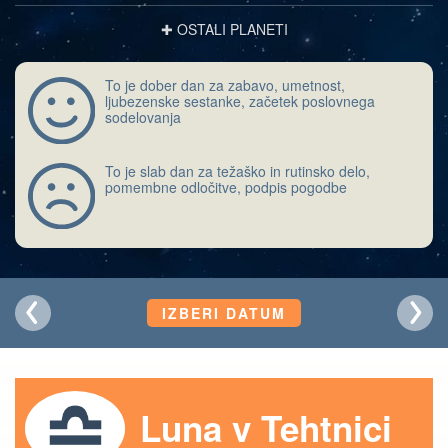
✚ OSTALI PLANETI
To je dober dan za zabavo, umetnost,
ljubezenske sestanke, začetek poslovnega
sodelovanja
To je slab dan za težaško in rutinsko delo,
pomembne odločitve, podpis pogodbe
IZBERI DATUM
Luna v Tehtnici