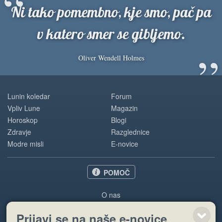
“
Ni tako pomembno, kje smo, pač pa
v katero smer se gibljemo.
”
Oliver Wendell Holmes
Lunin koledar
Forum
Vpliv Lune
Magazin
Horoskop
Blogi
Zdravje
Razglednice
Modre misli
E-novice
POMOČ
O nas
Oglaševanje
Prijavi se na naše e-novice
Pogoji uporabe