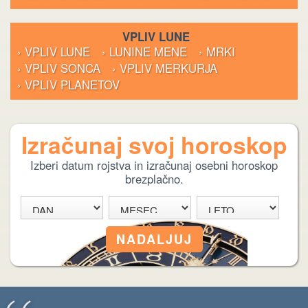
VPLIV LUNE
› VPLIV LUNE
› LUNINE MENE
› MRKI
› VPLIV SONCA
› VPLIV MERKURJA
› VPLIV PLANETOV
Izračunaj svoj horoskop
Izberi datum rojstva in izračunaj osebni horoskop
brezplačno.