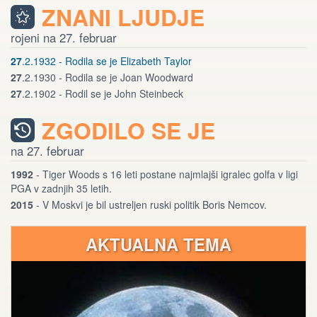
ZNANI LJUDJE
rojeni na 27. februar
27
.2.1932 - Rodila se je Elizabeth Taylor
27
.2.1930 - Rodila se je Joan Woodward
27
.2.1902 - Rodil se je John Steinbeck
ZGODILO SE JE
na 27. februar
1992
- Tiger Woods s 16 leti postane najmlajši igralec golfa v ligi
PGA v zadnjih 35 letih.
2015
- V Moskvi je bil ustreljen ruski politik Boris Nemcov.
AKTUALNA TEMA