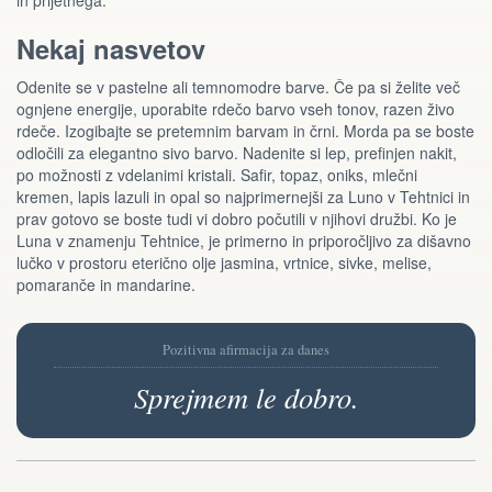
in prijetnega.
Nekaj nasvetov
Odenite se v pastelne ali temnomodre barve. Če pa si želite več
ognjene energije, uporabite rdečo barvo vseh tonov, razen živo
rdeče. Izogibajte se pretemnim barvam in črni. Morda pa se boste
odločili za elegantno sivo barvo. Nadenite si lep, prefinjen nakit,
po možnosti z vdelanimi kristali. Safir, topaz, oniks, mlečni
kremen, lapis lazuli in opal so najprimernejši za Luno v Tehtnici in
prav gotovo se boste tudi vi dobro počutili v njihovi družbi. Ko je
Luna v znamenju Tehtnice, je primerno in priporočljivo za dišavno
lučko v prostoru eterično olje jasmina, vrtnice, sivke, melise,
pomaranče in mandarine.
Pozitivna afirmacija za danes
Sprejmem le dobro.