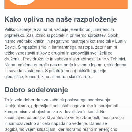
Kako vpliva na naše razpoloženje
Veliko čiščenje je za nami, vzdušje je veliko bolj umirjeno in
prijateljsko. Zaslužimo si počitek in primerno sprostitev. Sploh
nismo več tako kritični in negativno nastrojeni kot smo bili v Luni v
Devici. Simpatični smo in šarmantnega nastopa, zato nam ni
težko vzpostaviti stikov z drugimi in zadovoljiti svoji želji po
druženju. Prav druženje in zabava sta značilnosti Lune v Tehtnici.
Njena umirjena energija nas usmerja k vsemu lepemu, skladnemu
in seveda slastnemu. S prijateljem(ico) obiščite galerijo,
gledališče, koncert, kino ali morda slaščičarno...
Dobro sodelovanje
To je zelo dober dan za začetek poslovnega sodelovanja.
Umirjeni smo, pripravljeni poslušati sogovornika in sprejemati
kompromise v obojestransko zadovoljstvo in korist. Ne
začenjajmo pa poslov, ki zahtevajo veliko zbranosti, močno voljo
in samozavestno ali celo napadalno vedenje. Danes se
izogibajmo vsem situacijam, kjer moramo resno in energično