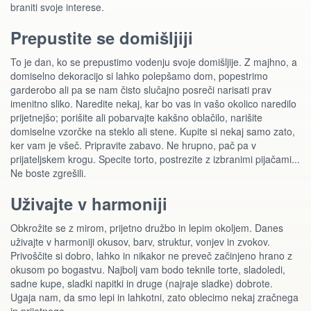
braniti svoje interese.
Prepustite se domišljiji
To je dan, ko se prepustimo vodenju svoje domišljije. Z majhno, a
domiselno dekoracijo si lahko polepšamo dom, popestrimo
garderobo ali pa se nam čisto slučajno posreči narisati prav
imenitno sliko. Naredite nekaj, kar bo vas in vašo okolico naredilo
prijetnejšo; porišite ali pobarvajte kakšno oblačilo, narišite
domiselne vzorčke na steklo ali stene. Kupite si nekaj samo zato,
ker vam je všeč. Pripravite zabavo. Ne hrupno, pač pa v
prijateljskem krogu. Specite torto, postrezite z izbranimi pijačami...
Ne boste zgrešili.
Uživajte v harmoniji
Obkrožite se z mirom, prijetno družbo in lepim okoljem. Danes
uživajte v harmoniji okusov, barv, struktur, vonjev in zvokov.
Privoščite si dobro, lahko in nikakor ne preveč začinjeno hrano z
okusom po bogastvu. Najbolj vam bodo teknile torte, sladoledi,
sadne kupe, sladki napitki in druge (najraje sladke) dobrote.
Ugaja nam, da smo lepi in lahkotni, zato oblecimo nekaj zračnega