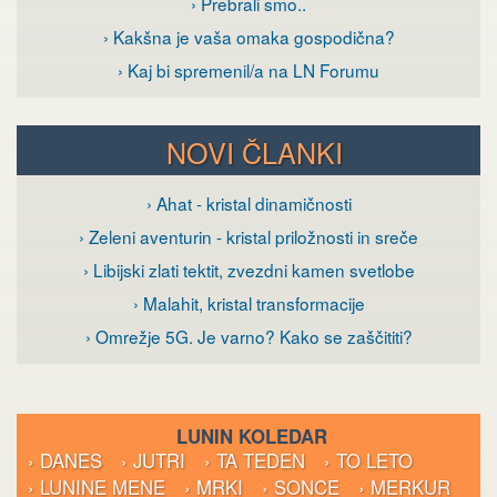
› Prebrali smo..
› Kakšna je vaša omaka gospodična?
› Kaj bi spremenil/a na LN Forumu
NOVI ČLANKI
› Ahat - kristal dinamičnosti
› Zeleni aventurin - kristal priložnosti in sreče
› Libijski zlati tektit, zvezdni kamen svetlobe
› Malahit, kristal transformacije
› Omrežje 5G. Je varno? Kako se zaščititi?
LUNIN KOLEDAR
› DANES
› JUTRI
› TA TEDEN
› TO LETO
› LUNINE MENE
› MRKI
› SONCE
› MERKUR