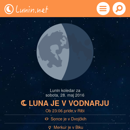
Lunin koledar za
sobota, 28. maj 2016
LUNA JE V VODNARJU
b
Ob 23:06 pride v Ribi
Sonce je v Dvojčkih
a
Merkur je v Biku
c