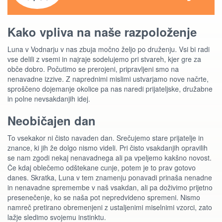
Kako vpliva na naše razpoloženje
Luna v Vodnarju v nas zbuja močno željo po druženju. Vsi bi radi
vse delili z vsemi in najraje sodelujemo pri stvareh, kjer gre za
obče dobro. Počutimo se prerojeni, pripravljeni smo na
nenavadne izzive. Z naprednimi mislimi ustvarjamo nove načrte,
sproščeno dojemanje okolice pa nas naredi prijateljske, družabne
in polne nevsakdanjih idej.
Neobičajen dan
To vsekakor ni čisto navaden dan. Srečujemo stare prijatelje in
znance, ki jih že dolgo nismo videli. Pri čisto vsakdanjih opravilih
se nam zgodi nekaj nenavadnega ali pa vpeljemo kakšno novost.
Če kdaj oblečemo odštekane cunje, potem je to prav gotovo
danes. Skratka, Luna v tem znamenju ponavadi prinaša nenadne
in nenavadne spremembe v naš vsakdan, ali pa doživimo prijetno
presenečenje, ko se naša pot nepredvideno spremeni. Nismo
namreč pretirano obremenjeni z ustaljenimi miselnimi vzorci, zato
lažje sledimo svojemu instinktu.