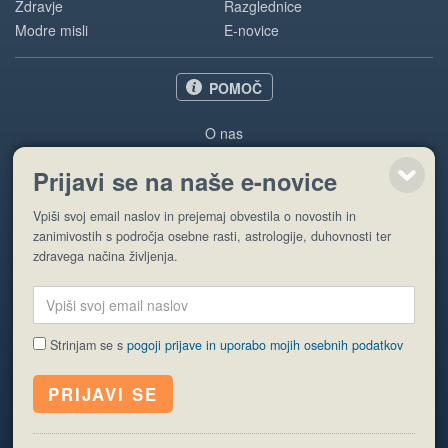
Zdravje
Razglednice
Modre misli
E-novice
POMOČ
O nas
Oglaševanje
Prijavi se na naše e-novice
Pogoji uporabe
Vpiši svoj email naslov in prejemaj obvestila o novostih in
Pošlji stran
zanimivostih s področja osebne rasti, astrologije, duhovnosti ter
zdravega načina življenja.
Strinjam se s
pogoji prijave in uporabo mojih osebnih podatkov
© EyeCatching. Vse pravice so pridržane.
ISSN 1581-2332
Politika piškotkov
Varstvo osebnih podatkov