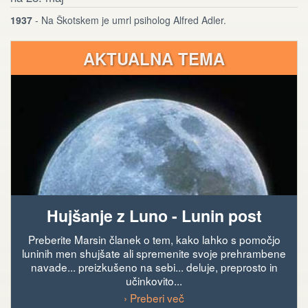
1937
- Na Škotskem je umrl psiholog Alfred Adler.
AKTUALNA TEMA
Hujšanje z Luno - Lunin post
Preberite Marsin članek o tem, kako lahko s pomočjo
luninih men shujšate ali spremenite svoje prehrambene
navade... preizkušeno na sebi... deluje, preprosto in
učinkovito...
› Preberi več