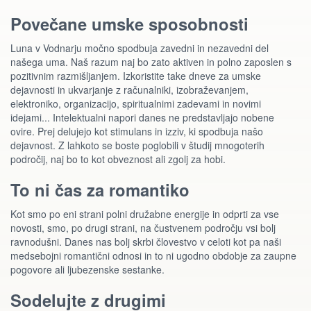
Povečane umske sposobnosti
Luna v Vodnarju močno spodbuja zavedni in nezavedni del
našega uma. Naš razum naj bo zato aktiven in polno zaposlen s
pozitivnim razmišljanjem. Izkoristite take dneve za umske
dejavnosti in ukvarjanje z računalniki, izobraževanjem,
elektroniko, organizacijo, spiritualnimi zadevami in novimi
idejami... Intelektualni napori danes ne predstavljajo nobene
ovire. Prej delujejo kot stimulans in izziv, ki spodbuja našo
dejavnost. Z lahkoto se boste poglobili v študij mnogoterih
področij, naj bo to kot obveznost ali zgolj za hobi.
To ni čas za romantiko
Kot smo po eni strani polni družabne energije in odprti za vse
novosti, smo, po drugi strani, na čustvenem področju vsi bolj
ravnodušni. Danes nas bolj skrbi človestvo v celoti kot pa naši
medsebojni romantični odnosi in to ni ugodno obdobje za zaupne
pogovore ali ljubezenske sestanke.
Sodelujte z drugimi