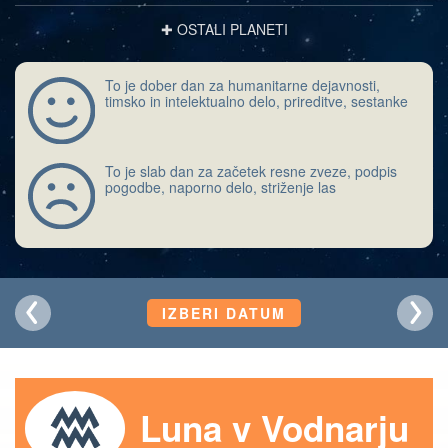
✚ OSTALI PLANETI
To je dober dan za humanitarne dejavnosti,
timsko in intelektualno delo, prireditve, sestanke
To je slab dan za začetek resne zveze, podpis
pogodbe, naporno delo, striženje las
IZBERI DATUM
Luna v Vodnarju