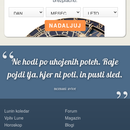
brezplačno.
“
Ne hodi po uhojenih poteh. Raje
pojdi tja, kjer ni poti, in pusti sled.
”
neznani avtor
Lunin koledar
Forum
Vpliv Lune
Magazin
Horoskop
Blogi