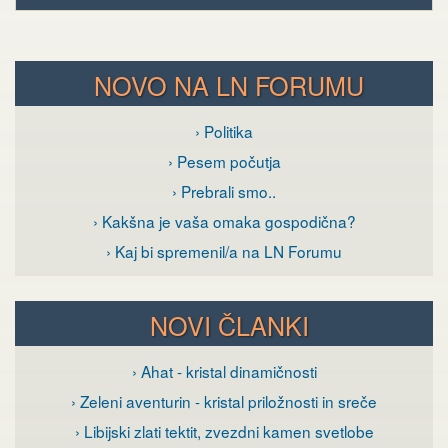
NOVO NA LN FORUMU
› Politika
› Pesem počutja
› Prebrali smo..
› Kakšna je vaša omaka gospodična?
› Kaj bi spremenil/a na LN Forumu
NOVI ČLANKI
› Ahat - kristal dinamičnosti
› Zeleni aventurin - kristal priložnosti in sreče
› Libijski zlati tektit, zvezdni kamen svetlobe