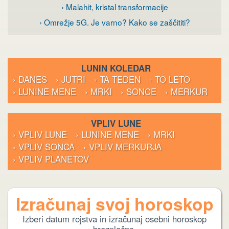
› Malahit, kristal transformacije
› Omrežje 5G. Je varno? Kako se zaščititi?
LUNIN KOLEDAR
› DANES
› JUTRI
› TA TEDEN
› TO LETO
› LUNINE MENE
› MRKI
› SONCE
› MERKUR
VPLIV LUNE
› VPLIV LUNE
› LUNINE MENE
› MRKI
› VPLIV SONCA
› VPLIV MERKURJA
› VPLIV PLANETOV
Izračunaj svoj horoskop
Izberi datum rojstva in izračunaj osebni horoskop