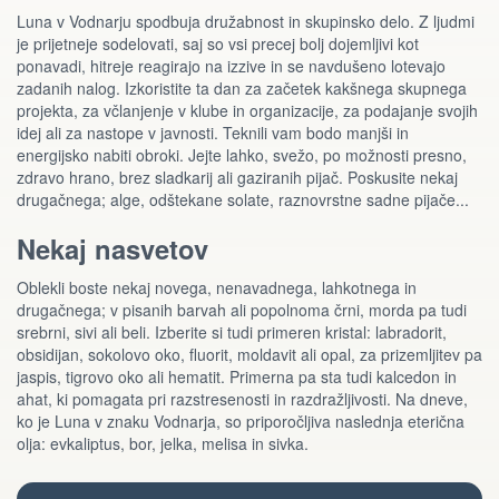
Luna v Vodnarju spodbuja družabnost in skupinsko delo. Z ljudmi
je prijetneje sodelovati, saj so vsi precej bolj dojemljivi kot
ponavadi, hitreje reagirajo na izzive in se navdušeno lotevajo
zadanih nalog. Izkoristite ta dan za začetek kakšnega skupnega
projekta, za včlanjenje v klube in organizacije, za podajanje svojih
idej ali za nastope v javnosti. Teknili vam bodo manjši in
energijsko nabiti obroki. Jejte lahko, svežo, po možnosti presno,
zdravo hrano, brez sladkarij ali gaziranih pijač. Poskusite nekaj
drugačnega; alge, odštekane solate, raznovrstne sadne pijače...
Nekaj nasvetov
Oblekli boste nekaj novega, nenavadnega, lahkotnega in
drugačnega; v pisanih barvah ali popolnoma črni, morda pa tudi
srebrni, sivi ali beli. Izberite si tudi primeren kristal: labradorit,
obsidijan, sokolovo oko, fluorit, moldavit ali opal, za prizemljitev pa
jaspis, tigrovo oko ali hematit. Primerna pa sta tudi kalcedon in
ahat, ki pomagata pri razstresenosti in razdražljivosti. Na dneve,
ko je Luna v znaku Vodnarja, so priporočljiva naslednja eterična
olja: evkaliptus, bor, jelka, melisa in sivka.