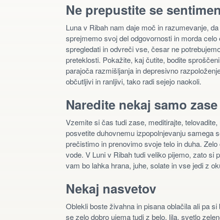
Ne prepustite se sentimen
Luna v Ribah nam daje moč in razumevanje, da s
sprejmemo svoj del odgovornosti in morda celo
spregledati in odvreči vse, česar ne potrebuje
preteklosti. Pokažite, kaj čutite, bodite sprošče
parajoča razmišljanja in depresivno razpoloženje,
občutljivi in ranljivi, tako radi sejejo naokoli.
Naredite nekaj samo zase
Vzemite si čas tudi zase, meditirajte, telovadite
posvetite duhovnemu izpopolnjevanju samega seb
prečistimo in prenovimo svoje telo in duha. Zelo
vode. V Luni v Ribah tudi veliko pijemo, zato si p
vam bo lahka hrana, juhe, solate in vse jedi z 
Nekaj nasvetov
Oblekli boste živahna in pisana oblačila ali pa s
se zelo dobro ujema tudi z belo, lila, svetlo zelen