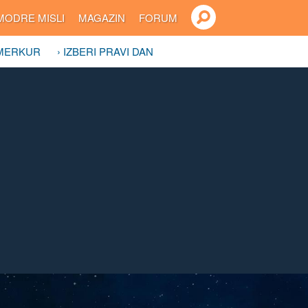
MODRE MISLI
MAGAZIN
FORUM
 MERKUR
› IZBERI PRAVI DAN