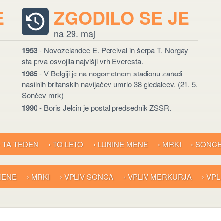
E
ZGODILO SE JE
na 29. maj
1953
- Novozelandec E. Percival in šerpa T. Norgay
sta prva osvojila najvišji vrh Everesta.
1985
- V Belgiji je na nogometnem stadionu zaradi
nasilnih britanskih navijačev umrlo 38 gledalcev. (21. 5.
Sončev mrk)
1990
- Boris Jelcin je postal predsednik ZSSR.
› TA TEDEN
› TO LETO
› LUNINE MENE
› MRKI
› SONC
 MENE
› MRKI
› VPLIV SONCA
› VPLIV MERKURJA
› VP