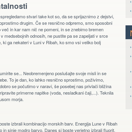
talnosti
pregledamo stvari take kot so, da se sprijaznimo z dejstvi,
 oprostimo drugim. Če se resnično odpremo, smo sposobni
mo več in kar nam nič ne pomeni, in se znebimo bremen
ni v medsebojnih odnosih, ne pustite pa se zapeljati v srce
 ki ga nekateri v Luni v Ribah, ko smo vsi veliko bolj
›
›
›
, umirite se... Neobremenjeno poslušajte svoje misli in se
e. To je dan, ko lahko resnično sprostimo, poživimo,
›
 dobro se počutimo v naravi, še posebej nas privlači bližina
ripravite primerne napitke (voda, nesladkani čaji,...). Teknila
okusom morja.
i boste izbrali kombinacijo morskih barv. Energija Lune v Ribah
o in sinje modro barvo. Danes si boste verjetno izbrali fluorit,