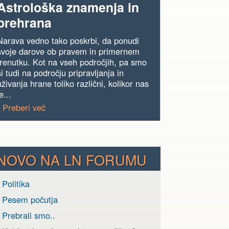
Astrološka znamenja in
prehrana
Narava vedno tako poskrbi, da ponudi
svoje darove ob pravem in primernem
trenutku. Kot na vseh področjih, pa smo
si tudi na področju pripravljanja in
uživanja hrane toliko različni, kolikor nas
e...
› Preberi več
NOVO NA LN FORUMU
 Politika
› Pesem počutja
 Prebrali smo..