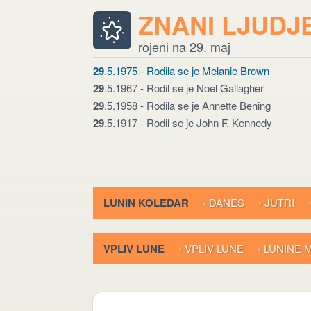
ZNANI LJUDJ
rojeni na 29. maj
29
.5.1975 - Rodila se je Melanie Brown
29
.5.1967 - Rodil se je Noel Gallagher
29
.5.1958 - Rodila se je Annette Bening
29
.5.1917 - Rodil se je John F. Kennedy
LUNIN KOLEDAR
› DANES
› JUTRI
VPLIV LUNE
› VPLIV LUNE
› LUNINE