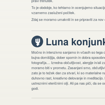
pravi trenutek.
To je obdobje, ko tehtamo in ocenjujemo situaci
vzamemo zasluženi počitek.
Zdaj se moramo umakniti in se pripraviti za nov 
Luna konjunk
i
Močno in intenzivno sanjamo in včasih so tega d
bujna domišljija, dober spomin in dobra sposobno
fotografija.... Izredna občutljivost, alergije in/al
moramo biti v prometu. Zasanjani smo, občutljiv
zato je to težek dan za stvari, ki so materialne 
duhovno rast, kreativno delovanje in meditacijo. 
ustreznimi eteričnimi olji. Ali pa nas piči, da 
godi.