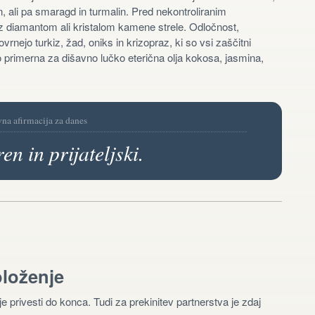
, ali pa smaragd in turmalin. Pred nekontroliranim
 z diamantom ali kristalom kamene strele. Odločnost,
nejo turkiz, žad, oniks in krizopraz, ki so vsi zaščitni
 primerna za dišavno lučko eterična olja kokosa, jasmina,
vna afirmacija za danes
ren in prijateljski.
oloženje
je privesti do konca. Tudi za prekinitev partnerstva je zdaj