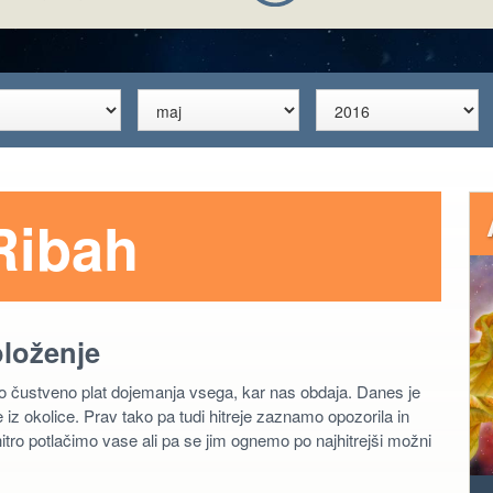
Ribah
oloženje
šo čustveno plat dojemanja vsega, kar nas obdaja. Danes je
 iz okolice. Prav tako pa tudi hitreje zaznamo opozorila in
hitro potlačimo vase ali pa se jim ognemo po najhitrejši možni