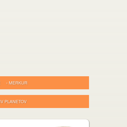
E
› MERKUR
LIV PLANETOV