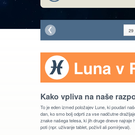
Luna v 
Kako vpliva na naše razp
To je eden izmed položajev Lune, ki poudari na
dan, ko smo bolj odprti za vse nadčutne dražljaje
znake našega telesa, ki jih druge dneve najraje 
poti (npr. uživanje tablet, poživil ali pomirjeval).