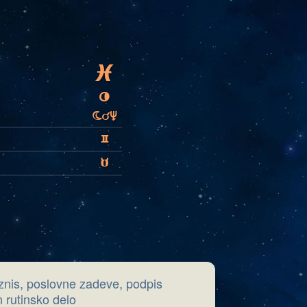
L
V
bMi
C
B
iznis, poslovne zadeve, podpis
 rutinsko delo