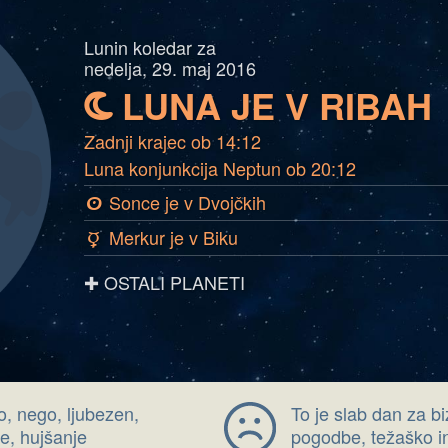
Lunin koledar za
nedelja, 29. maj 2016
LUNA JE V RIBAH
b
Zadnji krajec ob 14:12
Luna konjunkcija Neptun ob 20:12
Sonce je v Dvojčkih
a
Merkur je v Biku
c
✚ OSTALI PLANETI
o, nego, ljubezen,
To je slab dan za b
e, hujšanje
pogodbe, težaško in