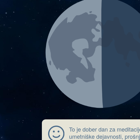
To je dober dan za meditacij
umetniške dejavnosti, prošnj