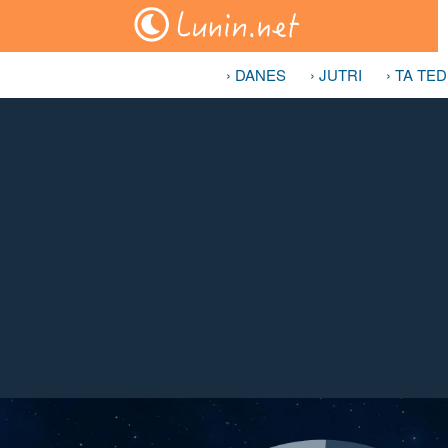
› DANES
› JUTRI
› TA TE