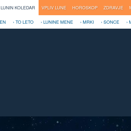
LUNIN KOLEDAR
VPLIV LUNE
HOROSKOP
ZDRAVJE
DEN
› TO LETO
› LUNINE MENE
› MRKI
› SONCE
›