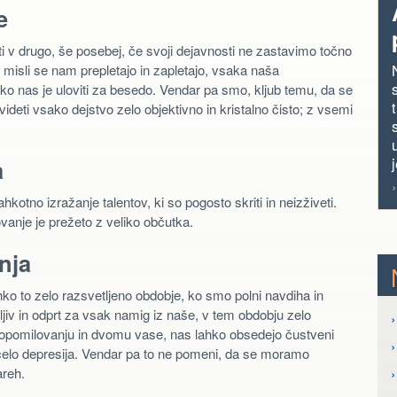
e
i v drugo, še posebej, če svoji dejavnosti ne zastavimo točno
 misli se nam prepletajo in zapletajo, vsaka naša
ko nas je uloviti za besedo. Vendar pa smo, kljub temu, da se
eti vsako dejstvo zelo objektivno in kristalno čisto; z vsemi
j
a
otno izražanje talentov, ki so pogosto skriti in neizživeti.
ovanje je prežeto z veliko občutka.
nja
ko to zelo razsvetljeno obdobje, ko smo polni navdiha in
jiv in odprt za vsak namig iz naše, v tem obdobju zelo
›
pomilovanju in dvomu vase, nas lahko obsedejo čustveni
n celo depresija. Vendar pa to ne pomeni, da se moramo
›
areh.