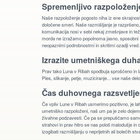
Spremenljivo razpoloženj
Naše razpoloženje pogosto niha iz ene skrajnost
določene smeri. Naše razmišljanje je razpršeno,
komunikacija nosi v sebi nekaj zmešnjave in tež
morda ne izražamo popolnoma jasno, sposobni vid
neopaznimi podrobnostmi in skritimi ozadji vred.
Izrazite umetniškega duh
Prav tako Luna v Ribah spodbuja sproščeno in lahk
Ples, slikanje, petje, muziciranje... vse naše del
Čas duhovnega razsvetlje
Če vpliv Lune v Ribah usmerimo pozitivno, je lah
umetniško razpoloženi, naš um pa je zelo dojeml
živahne podzavesti. Če pa se prepuščamo samo
strahovi in prav hitro se nas poloti malodušje i
izogibati razmišljanju o neprijetnih ali bolečih stv