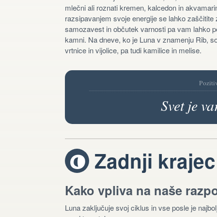
mlečni ali roznati kremen, kalcedon in akvamarin
razsipavanjem svoje energije se lahko zaščitite
samozavest in občutek varnosti pa vam lahko povr
kamni. Na dneve, ko je Luna v znamenju Rib, so
vrtnice in vijolice, pa tudi kamilice in melise.
Poziti
Svet je va
Zadnji krajec
V
Kako vpliva na naše razp
Luna zaključuje svoj ciklus in vse posle je najbol