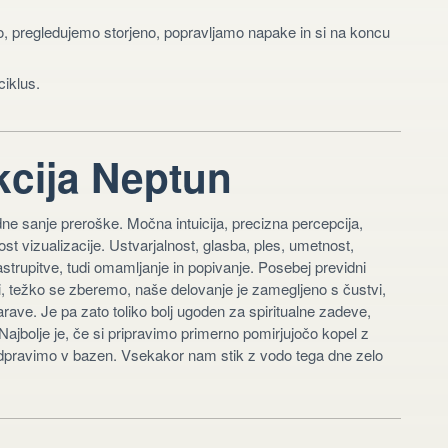
jo, pregledujemo storjeno, popravljamo napake in si na koncu
ciklus.
cija Neptun
ne sanje preroške. Močna intuicija, precizna percepcija,
st vizualizacije. Ustvarjalnost, glasba, ples, umetnost,
i zastrupitve, tudi omamljanje in popivanje. Posebej previdni
i, težko se zberemo, naše delovanje je zamegljeno s čustvi,
narave. Je pa zato toliko bolj ugoden za spiritualne zadeve,
Najbolje je, če si pripravimo primerno pomirjujočo kopel z
se odpravimo v bazen. Vsekakor nam stik z vodo tega dne zelo