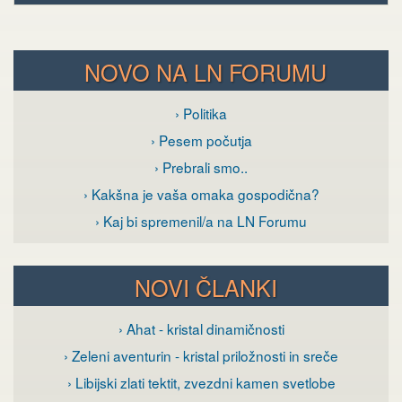
NOVO NA LN FORUMU
› Politika
› Pesem počutja
› Prebrali smo..
› Kakšna je vaša omaka gospodična?
› Kaj bi spremenil/a na LN Forumu
NOVI ČLANKI
› Ahat - kristal dinamičnosti
› Zeleni aventurin - kristal priložnosti in sreče
› Libijski zlati tektit, zvezdni kamen svetlobe