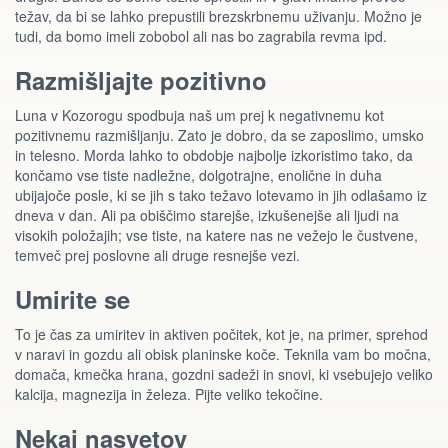
težav, da bi se lahko prepustili brezskrbnemu uživanju. Možno je
tudi, da bomo imeli zobobol ali nas bo zagrabila revma ipd.
Razmišljajte pozitivno
Luna v Kozorogu spodbuja naš um prej k negativnemu kot
pozitivnemu razmišljanju. Zato je dobro, da se zaposlimo, umsko
in telesno. Morda lahko to obdobje najbolje izkoristimo tako, da
končamo vse tiste nadležne, dolgotrajne, enolične in duha
ubijajoče posle, ki se jih s tako težavo lotevamo in jih odlašamo iz
dneva v dan. Ali pa obiščimo starejše, izkušenejše ali ljudi na
visokih položajih; vse tiste, na katere nas ne vežejo le čustvene,
temveč prej poslovne ali druge resnejše vezi.
Umirite se
To je čas za umiritev in aktiven počitek, kot je, na primer, sprehod
v naravi in gozdu ali obisk planinske koče. Teknila vam bo močna,
domača, kmečka hrana, gozdni sadeži in snovi, ki vsebujejo veliko
kalcija, magnezija in železa. Pijte veliko tekočine.
Nekaj nasvetov