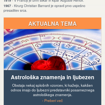
1919
- V Franciji je umrl slikar in kipar Auguste Renoir.
1967
- Kirurg Christian Barnard je opravil prvo uspešno
presaditev srca.
AKTUALNA TEMA
Astrološka znamenja in ljubezen
Obstaja nekaj splošnih vzorcev, ki kažejo, kakšen
odnos imajo do ljubezni predstavniki posameznega
astrološkega znamenja.
› Preberi več