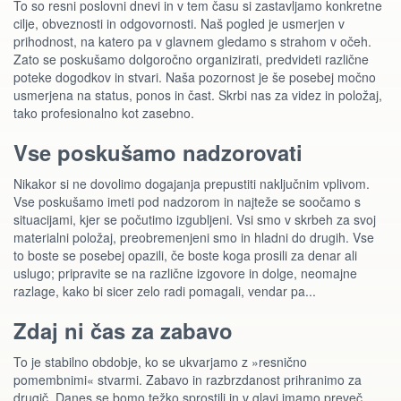
To so resni poslovni dnevi in v tem času si zastavljamo konkretne
cilje, obveznosti in odgovornosti. Naš pogled je usmerjen v
prihodnost, na katero pa v glavnem gledamo s strahom v očeh.
Zato se poskušamo dolgoročno organizirati, predvideti različne
poteke dogodkov in stvari. Naša pozornost je še posebej močno
usmerjena na status, ponos in čast. Skrbi nas za videz in položaj,
tako profesionalno kot zasebno.
Vse poskušamo nadzorovati
Nikakor si ne dovolimo dogajanja prepustiti naključnim vplivom.
Vse poskušamo imeti pod nadzorom in najteže se soočamo s
situacijami, kjer se počutimo izgubljeni. Vsi smo v skrbeh za svoj
materialni položaj, preobremenjeni smo in hladni do drugih. Vse
to boste se posebej opazili, če boste koga prosili za denar ali
uslugo; pripravite se na različne izgovore in dolge, neomajne
razlage, kako bi sicer zelo radi pomagali, vendar pa...
Zdaj ni čas za zabavo
To je stabilno obdobje, ko se ukvarjamo z »resnično
pomembnimi« stvarmi. Zabavo in razbrzdanost prihranimo za
drugič. Danes se bomo težko sprostili in v glavi imamo preveč