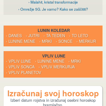
› Malahit, kristal transformacije
› Omrežje 5G. Je varno? Kako se zaščititi?
LUNIN KOLEDAR
› DANES
› JUTRI
› TA TEDEN
› TO LETO
› LUNINE MENE
› MRKI
› SONCE
› MERKUR
VPLIV LUNE
› VPLIV LUNE
› LUNINE MENE
› MRKI
› VPLIV SONCA
› VPLIV MERKURJA
› VPLIV PLANETOV
Izračunaj svoj horoskop
Izberi datum rojstva in izračunaj osebni horoskop
brezplačno.