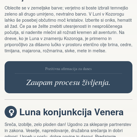
Oblecite se v zemeljske barve; verjetno si boste izbrali temnejšo
zeleno ali drugo umirjeno, nevtralno barvo. V Luni v Kozorogu
lahko še posebej občutimo moč kristalov. Izberite si oniks, hematit
ali žad. Če pa se želite znebiti utesnjenosti in nesproščenega
počutja, si nadenite mlečni ali rožnati kremen ali aventurin. Na
dneve, ko je Luna v znamenju Kozoroga, je primerno in
priporočljivo za dišavno lučko v prostoru eterično olje brina, cedre,
timijana, majarona, rožmarina, sivke, mete in melise.
Pozitivna afirmacija za danes
Zaupam procesu življenja.
Luna konjunkcija Venera
d
Sreča, izobilje, zelo ploden dan! Ugodno za sklepanje partnerstev
in zakona. Veselje, napredovanje, družabna srečanja in dobri
odnosi. Uspeh v poslu, dobre novice in darovi. Predajanje