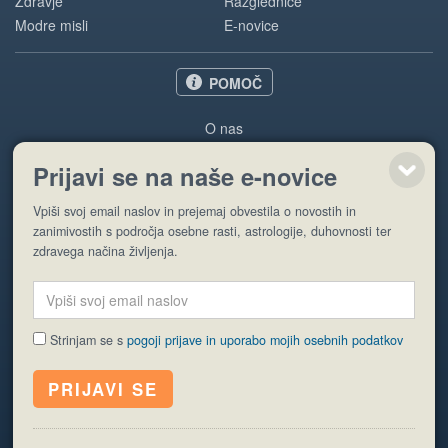
Zdravje
Razglednice
Modre misli
E-novice
POMOČ
O nas
Oglaševanje
Prijavi se na naše e-novice
Pogoji uporabe
Vpiši svoj email naslov in prejemaj obvestila o novostih in
Pošlji stran
zanimivostih s področja osebne rasti, astrologije, duhovnosti ter
zdravega načina življenja.
Strinjam se s
pogoji prijave in uporabo mojih osebnih podatkov
© EyeCatching. Vse pravice so pridržane.
ISSN 1581-2332
Politika piškotkov
Varstvo osebnih podatkov