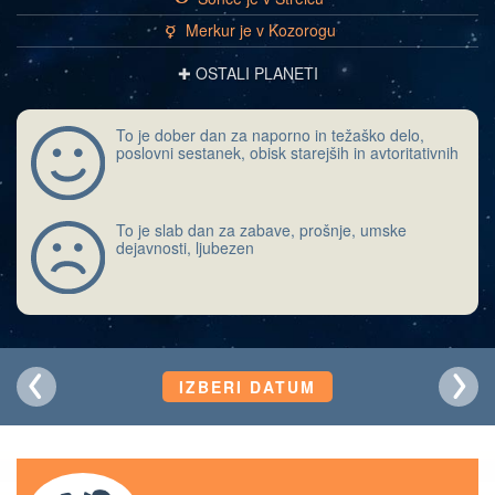
Merkur je v Kozorogu
c
✚ OSTALI PLANETI
To je dober dan za naporno in težaško delo,
poslovni sestanek, obisk starejših in avtoritativnih
To je slab dan za zabave, prošnje, umske
dejavnosti, ljubezen
IZBERI DATUM